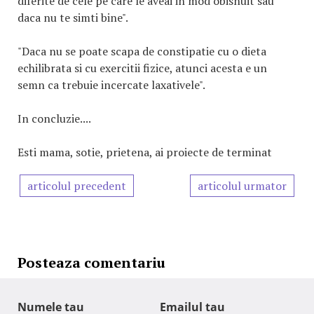
diferite de cele pe care le aveai in mod obisnuit sau
daca nu te simti bine".
"Daca nu se poate scapa de constipatie cu o dieta
echilibrata si cu exercitii fizice, atunci acesta e un
semn ca trebuie incercate laxativele".
In concluzie....
Esti mama, sotie, prietena, ai proiecte de terminat
articolul precedent
articolul urmator
Posteaza comentariu
Numele tau
Emailul tau