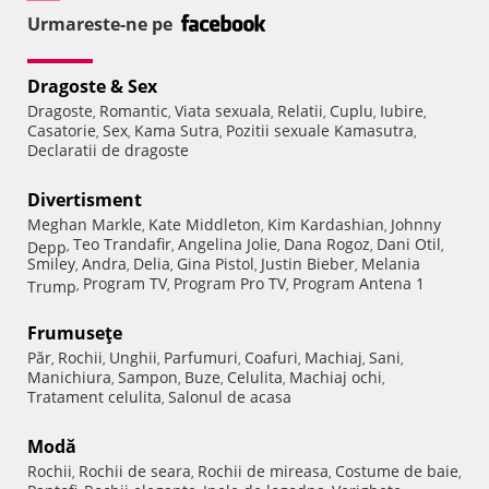
Urmareste-ne pe
Dragoste & Sex
Dragoste
Romantic
Viata sexuala
Relatii
Cuplu
Iubire
,
,
,
,
,
,
Casatorie
Sex
Kama Sutra
Pozitii sexuale Kamasutra
,
,
,
,
Declaratii de dragoste
Divertisment
Meghan Markle
Kate Middleton
Kim Kardashian
Johnny
,
,
,
Teo Trandafir
Angelina Jolie
Dana Rogoz
Dani Otil
Depp
,
,
,
,
,
Smiley
Andra
Delia
Gina Pistol
Justin Bieber
Melania
,
,
,
,
,
Program TV
Program Pro TV
Program Antena 1
Trump
,
,
,
Frumuseţe
Păr
Rochii
Unghii
Parfumuri
Coafuri
Machiaj
Sani
,
,
,
,
,
,
,
Manichiura
Sampon
Buze
Celulita
Machiaj ochi
,
,
,
,
,
Tratament celulita
Salonul de acasa
,
Modă
Rochii
Rochii de seara
Rochii de mireasa
Costume de baie
,
,
,
,