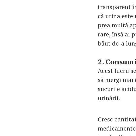
transparent î
că urina este 
prea multă ap
rare, însă ai 
băut de-a lung
2. Consumi
Acest lucru s
să mergi mai 
sucurile acidu
urinării.
Cresc cantitat
medicamente c