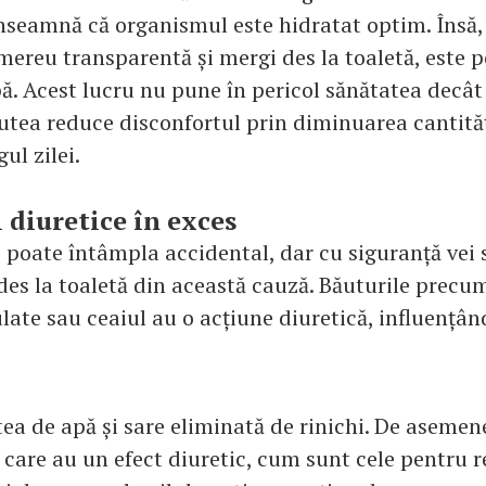
nseamnă că organismul este hidratat optim. Însă,
mereu transparentă și mergi des la toaletă, este po
ă. Acest lucru nu pune în pericol sănătatea decât 
putea reduce disconfortul prin diminuarea cantităț
ul zilei.
 diuretice în exces
e poate întâmpla accidental, dar cu siguranță vei 
des la toaletă din această cauză. Băuturile precu
late sau ceaiul au o acțiune diuretică, influențân
ea de apă și sare eliminată de rinichi. De asemene
are au un efect diuretic, cum sunt cele pentru 