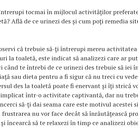
întrerupi tocmai în mijlocul activităților preferat
tă? Află de ce urinezi des și cum poți remedia sit
bservi că trebuie să-ți întrerupi mereu activitatea
ri la toaletă, este indicat să analizezi care ar put
 când te întrebi de ce urinezi des trebuie să iei în
viață sau dieta pentru a fi sigur că nu treci cu ved
sul des la toaletă poate fi enervant și îți strică 
 implicat într-o activitate captivantă, dar nu treb
 încerci să-ți dai seama care este motivul acestei si
 frustrarea nu vor face decât să înrăutățească pr
și încearcă să te relaxezi în timp ce analizezi obie