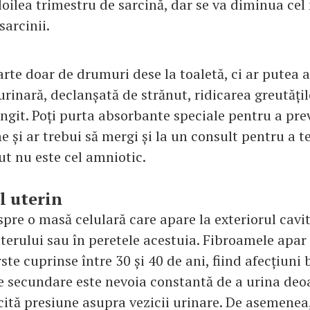
 doilea trimestru de sarcină, dar se va diminua ce
sarcinii.
rte doar de drumuri dese la toaletă, ci ar putea a
rinară, declanșată de strănut, ridicarea greutățil
ungit. Poți purta absorbante speciale pentru a pre
me și ar trebui să mergi și la un consult pentru a t
ut nu este cel amniotic.
l uterin
pre o masă celulară care apare la exteriorul cavit
uterului sau în peretele acestuia. Fibroamele apar 
ste cuprinse între 30 și 40 de ani, fiind afecțiuni
le secundare este nevoia constantă de a urina deo
cită presiune asupra vezicii urinare. De asemenea