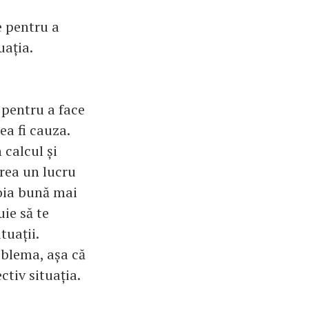
e pentru a
uația.
 pentru a face
ea fi cauza.
 calcul și
erea un lucru
voia bună mai
uie să te
tuații.
oblema, așa că
ctiv situația.