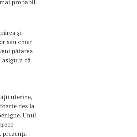
l mai probabil
părea și
or sau chiar
veni pătarea
e asigura că
ății uterine,
foarte des la
 benigne. Unul
arece
, prezența