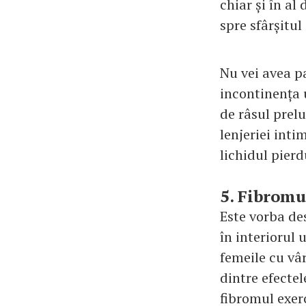
chiar și în al
spre sfârșitul 
Nu vei avea pa
incontinența u
de râsul prel
lenjeriei inti
lichidul pierd
5. Fibromu
Este vorba des
în interiorul 
femeile cu vâr
dintre efecte
fibromul exer