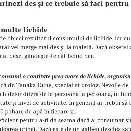
urinezi des și ce trebuie să faci pentru 
a multe lichide
de obicei rezultatul consumului de lichide, iar cu
atât vei merge mai des și la toaletă. Dacă observi
mai dese, gândește-te cât lichid bei.
consumi o cantitate prea mare de lichide, organis
lică dr. Tanaka Dune, specialist urolog. Nevoile de
chidelor diferă de la persoană la persoană, în fun
tate și nivel de activitate. În general ar trebui să 
0 pahare de apă în fiecare zi.
eficient pentru a-ți da seama dacă ai consumat su
uloarea urinei. Dacă este de un galben deschis sa