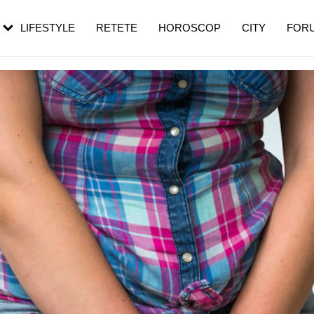
rezești mai des
Cât durează, cum te pregătești și cât
i în vârstă
de dureroasă este investigația
LIFESTYLE
RETETE
HOROSCOP
CITY
FOR