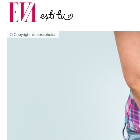
și 60 de ani. De ce te t
Carieră
pe măsură ce înaintez
Actualitate
© Copyright: depositphotos