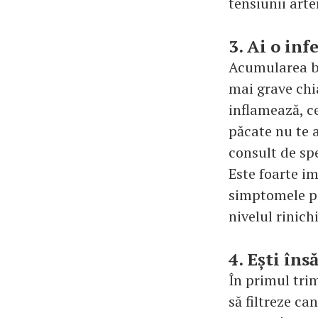
tensiunii arte
3. Ai o inf
Acumularea bac
mai grave chia
inflamează, ce
păcate nu te a
consult de spe
Este foarte i
simptomele pe
nivelul rinich
4. Ești îns
În primul trim
să filtreze ca