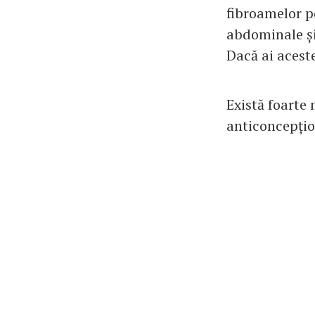
fibroamelor p
abdominale și
Dacă ai acest
Există foarte 
anticoncepțio