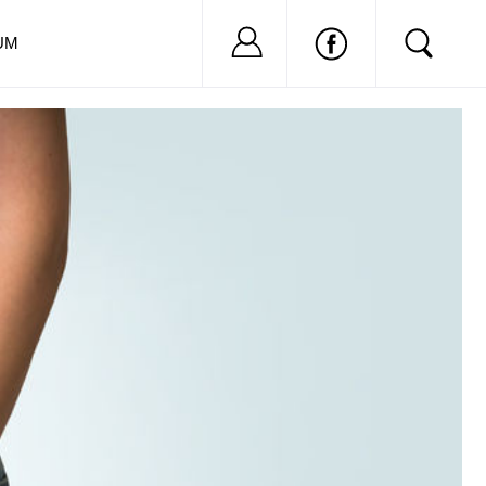
Nu ai cont?
Inregistreaza-
UM