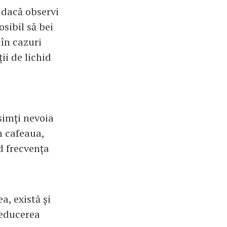
 dacă observi
sibil să bei
în cazuri
ii de lichid
simți nevoia
m cafeaua,
d frecvența
a, există și
reducerea