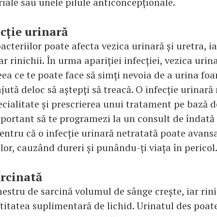
riale sau unele pilule anticoncepționale.
ecție urinară
teriilor poate afecta vezica urinară și uretra, ia
r rinichii. În urma apariției infecției, vezica urin
ea ce te poate face să simți nevoia de a urina foa
jută deloc să aștepți să treacă. O infecție urinară
cialitate și prescrierea unui tratament pe bază d
mportant să te programezi la un consult de îndată 
ntru că o infecție urinară netratată poate avans
ilor, cauzând dureri și punându-ți viața în pericol
ărcinată
estru de sarcină volumul de sânge crește, iar rini
ntitatea suplimentară de lichid. Urinatul des poa