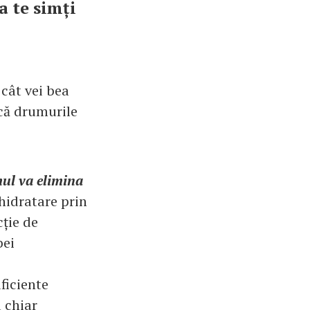
a te simți
 cât vei bea
 că drumurile
mul va elimina
 hidratare prin
cție de
bei
ficiente
u chiar