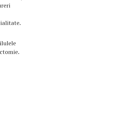
reri
alitate.
ilulele
ectomie.