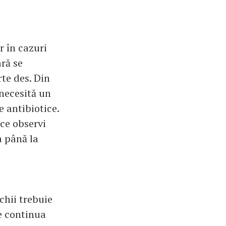
r în cazuri
ară se
rte des. Din
 necesită un
e antibiotice.
ce observi
a până la
.
chii trebuie
te continua