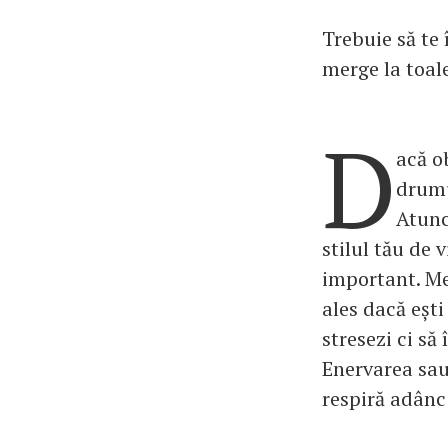
Trebuie să te 
merge la toale
D
acă o
drumu
Atunci
stilul tău de 
important. Mer
ales dacă ești
stresezi ci să
Enervarea sau
respiră adânc 