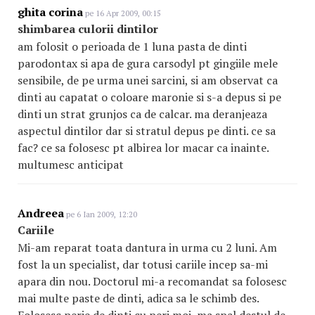
ghita corina
pe 16 Apr 2009, 00:15
shimbarea culorii dintilor
am folosit o perioada de 1 luna pasta de dinti
parodontax si apa de gura carsodyl pt gingiile mele
sensibile, de pe urma unei sarcini, si am observat ca
dinti au capatat o coloare maronie si s-a depus si pe
dinti un strat grunjos ca de calcar. ma deranjeaza
aspectul dintilor dar si stratul depus pe dinti. ce sa
fac? ce sa folosesc pt albirea lor macar ca inainte.
multumesc anticipat
Andreea
pe 6 Ian 2009, 12:20
Cariile
Mi-am reparat toata dantura in urma cu 2 luni. Am
fost la un specialist, dar totusi cariile incep sa-mi
apara din nou. Doctorul mi-a recomandat sa folosesc
mai multe paste de dinti, adica sa le schimb des.