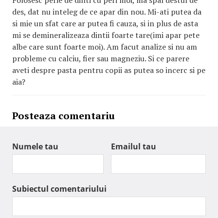
Folosesc perie de dinti cu peri moi, ma spal destul de
des, dat nu inteleg de ce apar din nou. Mi-ati putea da
si mie un sfat care ar putea fi cauza, si in plus de asta
mi se demineralizeaza dintii foarte tare(imi apar pete
albe care sunt foarte moi). Am facut analize si nu am
probleme cu calciu, fier sau magneziu. Si ce parere
aveti despre pasta pentru copii as putea so incerc si pe
aia?
Posteaza comentariu
Numele tau
Emailul tau
Subiectul comentariului