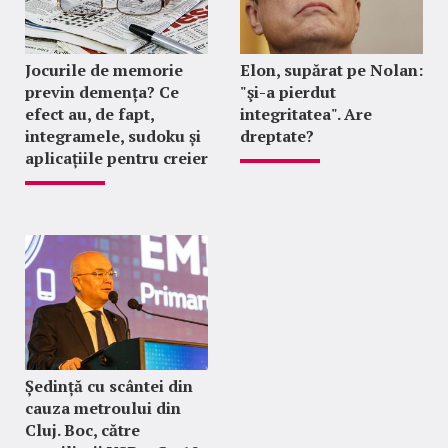
Jocurile de memorie
Elon, supărat pe Nolan:
previn demența? Ce
"şi-a pierdut
efect au, de fapt,
integritatea". Are
integramele, sudoku și
dreptate?
aplicațiile pentru creier
Ședință cu scântei din
cauza metroului din
Cluj. Boc, către