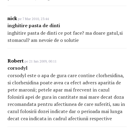
nick
pe 7 Mar 2010, 23:44
inghitire pasta de dinti
inghitire pasta de dinti ce pot face? ma doare gatul,si
stomacul? am nevoie de o solutie
Robert
pe 21 Iun 2009, 00:11
corsodyl
corsodyl este o apa de gura care contine clorhexidina,
si clorhexidina poate avea ca efect advers aparitia de
pete maronii; petele apar mai frecvent in cazul
folosirii apei de gura in cantitate mai mare decat doza
recomandata pentru afectiunea de care suferiti, sau in
cazul folosirii dozei indicate dar o perioada mai lunga
decat cea indicata in cadrul afectiunii respective