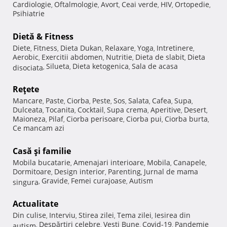
Cardiologie
Oftalmologie
Avort
Ceai verde
HIV
Ortopedie
,
,
,
,
,
,
Psihiatrie
Dietă & Fitness
Diete
Fitness
Dieta Dukan
Relaxare
Yoga
Intretinere
,
,
,
,
,
,
Aerobic
Exercitii abdomen
Nutritie
Dieta de slabit
Dieta
,
,
,
,
Silueta
Dieta ketogenica
Sala de acasa
disociata
,
,
,
Reţete
Mancare
Paste
Ciorba
Peste
Sos
Salata
Cafea
Supa
,
,
,
,
,
,
,
,
Dulceata
Tocanita
Cocktail
Supa crema
Aperitive
Desert
,
,
,
,
,
,
Maioneza
Pilaf
Ciorba perisoare
Ciorba pui
Ciorba burta
,
,
,
,
,
Ce mancam azi
Casă şi familie
Mobila bucatarie
Amenajari interioare
Mobila
Canapele
,
,
,
,
Dormitoare
Design interior
Parenting
Jurnal de mama
,
,
,
Gravide
Femei curajoase
Autism
singura
,
,
,
Actualitate
Din culise
Interviu
Stirea zilei
Tema zilei
Iesirea din
,
,
,
,
Despărţiri celebre
Vesti Bune
Covid-19
Pandemie
autism
,
,
,
,