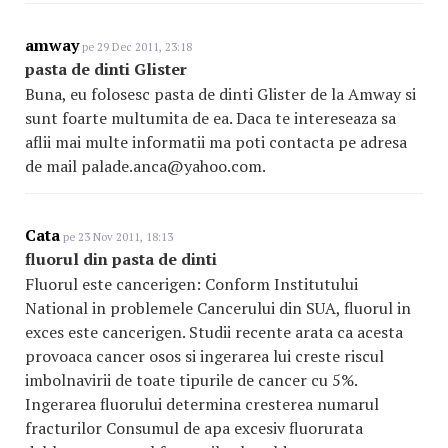
amway
pe 29 Dec 2011, 23:18
pasta de dinti Glister
Buna, eu folosesc pasta de dinti Glister de la Amway si
sunt foarte multumita de ea. Daca te intereseaza sa
aflii mai multe informatii ma poti contacta pe adresa
de mail palade.anca@yahoo.com.
Cata
pe 23 Nov 2011, 18:13
fluorul din pasta de dinti
Fluorul este cancerigen: Conform Institutului
National in problemele Cancerului din SUA, fluorul in
exces este cancerigen. Studii recente arata ca acesta
provoaca cancer osos si ingerarea lui creste riscul
imbolnavirii de toate tipurile de cancer cu 5%.
Ingerarea fluorului determina cresterea numarul
fracturilor Consumul de apa excesiv fluorurata