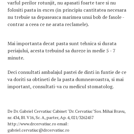
varful perilor rotunjit, nu apasati foarte tare si nu
folositi pasta in exces (in principiu cantitatea necesara
nu trebuie sa depaseasca marimea unui bob de fasole -
contrar a ceea ce ne arata reclamele).
Mai importanta decat pasta sunt tehnica si durata
periajului, acesta trebuind sa dureze in medie 5 - 7
minute.
Deci consultati ambalajul pastei de dinti in funtie de ce
va doriti sa obtineti de la pasta dumneavoastra, si mai
important, consultati-va cu medicul stomatolog.
De
Dr. Gabriel Cervatiuc Cabinet "Dr. Cervatiuc"Sos. Mihai Bravu,
nr. 434, Bl. V16, Sc. A, parter, Ap. 4, 021/3262457
http://www.drcervatiuc.ro email:
gabriel.cervatiuc@drcervatiuc.ro