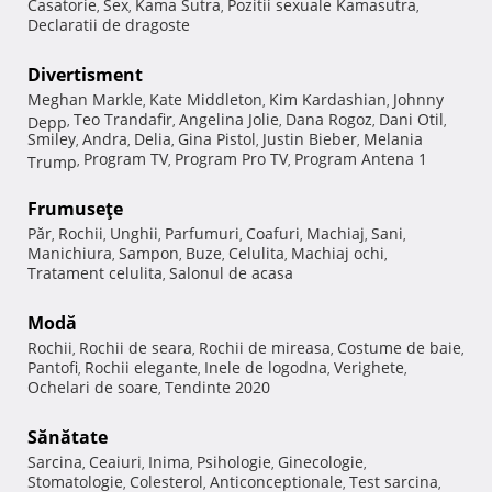
Casatorie
Sex
Kama Sutra
Pozitii sexuale Kamasutra
,
,
,
,
Declaratii de dragoste
Divertisment
Meghan Markle
Kate Middleton
Kim Kardashian
Johnny
,
,
,
Teo Trandafir
Angelina Jolie
Dana Rogoz
Dani Otil
Depp
,
,
,
,
,
Smiley
Andra
Delia
Gina Pistol
Justin Bieber
Melania
,
,
,
,
,
Program TV
Program Pro TV
Program Antena 1
Trump
,
,
,
Frumuseţe
Păr
Rochii
Unghii
Parfumuri
Coafuri
Machiaj
Sani
,
,
,
,
,
,
,
Manichiura
Sampon
Buze
Celulita
Machiaj ochi
,
,
,
,
,
Tratament celulita
Salonul de acasa
,
Modă
Rochii
Rochii de seara
Rochii de mireasa
Costume de baie
,
,
,
,
Pantofi
Rochii elegante
Inele de logodna
Verighete
,
,
,
,
Ochelari de soare
Tendinte 2020
,
Sănătate
Sarcina
Ceaiuri
Inima
Psihologie
Ginecologie
,
,
,
,
,
Stomatologie
Colesterol
Anticonceptionale
Test sarcina
,
,
,
,