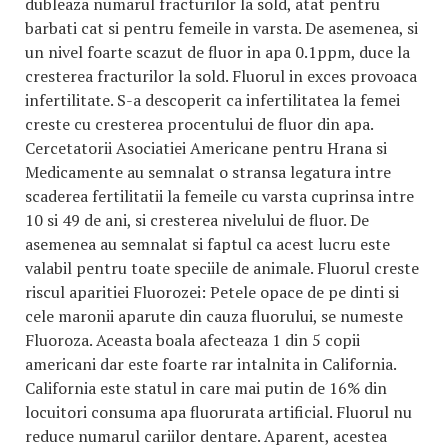
dubleaza numarul fracturilor la sold, atat pentru
barbati cat si pentru femeile in varsta. De asemenea, si
un nivel foarte scazut de fluor in apa 0.1ppm, duce la
cresterea fracturilor la sold. Fluorul in exces provoaca
infertilitate. S-a descoperit ca infertilitatea la femei
creste cu cresterea procentului de fluor din apa.
Cercetatorii Asociatiei Americane pentru Hrana si
Medicamente au semnalat o stransa legatura intre
scaderea fertilitatii la femeile cu varsta cuprinsa intre
10 si 49 de ani, si cresterea nivelului de fluor. De
asemenea au semnalat si faptul ca acest lucru este
valabil pentru toate speciile de animale. Fluorul creste
riscul aparitiei Fluorozei: Petele opace de pe dinti si
cele maronii aparute din cauza fluorului, se numeste
Fluoroza. Aceasta boala afecteaza 1 din 5 copii
americani dar este foarte rar intalnita in California.
California este statul in care mai putin de 16% din
locuitori consuma apa fluorurata artificial. Fluorul nu
reduce numarul cariilor dentare. Aparent, acestea