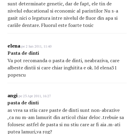
sunt determinate genetic, dar de fapt, ele tin de
nivelul educational si economic al parintilor Nu s-a
gasit nici o legatura intre nivelul de fluor din apa si
cariile dentare. Fluorul este foarte toxic
elena
pe 2 Iun 2011, 11:40
Pasta de dinti
Va pot recomanda o pasta de dinti, neabraziva, care
albeste dintii si care chiar inghitita e ok. Id elena31
popescu
angi
pe 23 Apr 2011, 16:27
pasta de dinti
as vrea sa stiu care paste de dinti sunt non-abrazive
,ca nu m-am lamurit din articol chiar deloc .trebuie sa
folosesc astfel de pasta si nu stiu care ar fi aia .m-ati
putea lamuri,va rog?