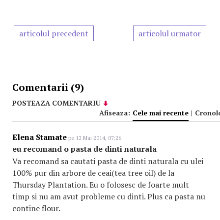
articolul precedent
articolul urmator
Comentarii (9)
POSTEAZA COMENTARIU
Afiseaza:
Cele mai recente
|
Cronol
Elena Stamate
pe 12 Mai 2014, 07:26
eu recomand o pasta de dinti naturala
Va recomand sa cautati pasta de dinti naturala cu ulei
100% pur din arbore de ceai(tea tree oil) de la
Thursday Plantation. Eu o folosesc de foarte mult
timp si nu am avut probleme cu dinti. Plus ca pasta nu
contine flour.