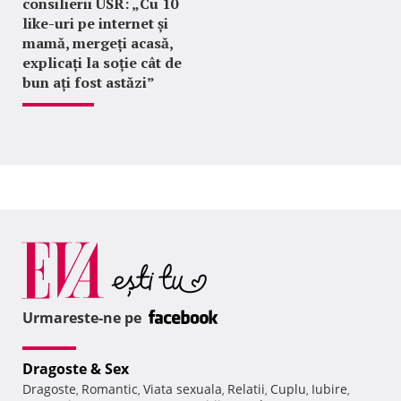
consilierii USR: „Cu 10
like-uri pe internet și
mamă, mergeți acasă,
explicați la soție cât de
bun ați fost astăzi”
Urmareste-ne pe
Dragoste & Sex
Dragoste
Romantic
Viata sexuala
Relatii
Cuplu
Iubire
,
,
,
,
,
,