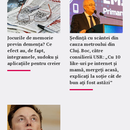
Jocurile de memorie
Ședință cu scântei din
previn demența? Ce
cauza metroului din
efect au, de fapt,
Cluj. Boc, către
integramele, sudoku și
consilierii USR: „Cu 10
aplicațiile pentru creier
like-uri pe internet și
mamă, mergeți acasă,
explicați la soție cât de
bun ați fost astăzi”