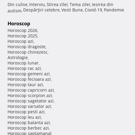
Din culise
Interviu
Stirea zilei
Tema zilei
Iesirea din
,
,
,
,
Despărţiri celebre
Vesti Bune
Covid-19
Pandemie
autism
,
,
,
,
Horoscop
Horoscop 2026
,
Horoscop 2025
,
Horoscop azi
,
Horoscop dragoste
,
Horoscop chinezesc
,
Astrologie
,
Horoscop lunar
,
Horoscop rac azi
,
Horoscop gemeni azi
,
Horoscop fecioara azi
,
Horoscop taur azi
,
Horoscop capricorn azi
,
Horoscop scorpion azi
,
Horoscop sagetator azi
,
Horoscop varsator azi
,
Horoscop pesti azi
,
Horoscop leu azi
,
Horoscop balanta azi
,
Horoscop berbec azi
,
Horoscop saptamanal