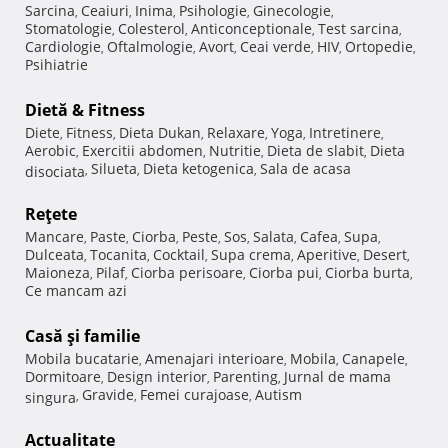
Sarcina
Ceaiuri
Inima
Psihologie
Ginecologie
,
,
,
,
,
Stomatologie
Colesterol
Anticonceptionale
Test sarcina
,
,
,
,
Cardiologie
Oftalmologie
Avort
Ceai verde
HIV
Ortopedie
,
,
,
,
,
,
Psihiatrie
Dietă & Fitness
Diete
Fitness
Dieta Dukan
Relaxare
Yoga
Intretinere
,
,
,
,
,
,
Aerobic
Exercitii abdomen
Nutritie
Dieta de slabit
Dieta
,
,
,
,
Silueta
Dieta ketogenica
Sala de acasa
disociata
,
,
,
Reţete
Mancare
Paste
Ciorba
Peste
Sos
Salata
Cafea
Supa
,
,
,
,
,
,
,
,
Dulceata
Tocanita
Cocktail
Supa crema
Aperitive
Desert
,
,
,
,
,
,
Maioneza
Pilaf
Ciorba perisoare
Ciorba pui
Ciorba burta
,
,
,
,
,
Ce mancam azi
Casă şi familie
Mobila bucatarie
Amenajari interioare
Mobila
Canapele
,
,
,
,
Dormitoare
Design interior
Parenting
Jurnal de mama
,
,
,
Gravide
Femei curajoase
Autism
singura
,
,
,
Actualitate