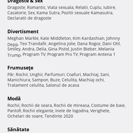
Dragoste & Sex
Dragoste
Romantic
Viata sexuala
Relatii
Cuplu
Iubire
,
,
,
,
,
,
Casatorie
Sex
Kama Sutra
Pozitii sexuale Kamasutra
,
,
,
,
Declaratii de dragoste
Divertisment
Meghan Markle
Kate Middleton
Kim Kardashian
Johnny
,
,
,
Teo Trandafir
Angelina Jolie
Dana Rogoz
Dani Otil
Depp
,
,
,
,
,
Smiley
Andra
Delia
Gina Pistol
Justin Bieber
Melania
,
,
,
,
,
Program TV
Program Pro TV
Program Antena 1
Trump
,
,
,
Frumuseţe
Păr
Rochii
Unghii
Parfumuri
Coafuri
Machiaj
Sani
,
,
,
,
,
,
,
Manichiura
Sampon
Buze
Celulita
Machiaj ochi
,
,
,
,
,
Tratament celulita
Salonul de acasa
,
Modă
Rochii
Rochii de seara
Rochii de mireasa
Costume de baie
,
,
,
,
Pantofi
Rochii elegante
Inele de logodna
Verighete
,
,
,
,
Ochelari de soare
Tendinte 2020
,
Sănătate