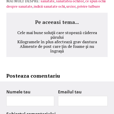
MAI MULT DESPRE:
sanatate
,
sanatatea ochilor
,
ce spun ochii
despre sanatate
,
indicii sanatate ochi
,
urcior
,
privire tulbure
Pe aceeasi tema...
Cele mai bune soluţii care stopează căderea
părului
Kilogramele în plus afectează grav dantura
Alimente de post care ţin de foame şi nu
îngraşă
Posteaza comentariu
Numele tau
Emailul tau