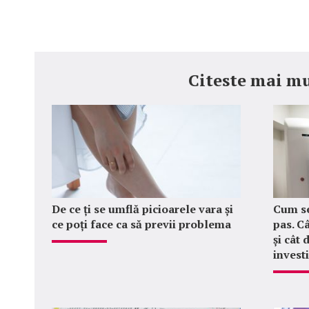
Citeste mai mu
De ce ți se umflă picioarele vara și
Cum se
ce poți face ca să previi problema
pas. C
și cât
invest