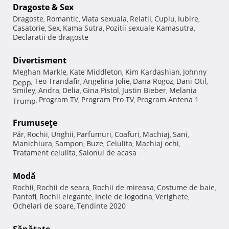
Dragoste & Sex
Dragoste
Romantic
Viata sexuala
Relatii
Cuplu
Iubire
,
,
,
,
,
,
Casatorie
Sex
Kama Sutra
Pozitii sexuale Kamasutra
,
,
,
,
Declaratii de dragoste
Divertisment
Meghan Markle
Kate Middleton
Kim Kardashian
Johnny
,
,
,
Teo Trandafir
Angelina Jolie
Dana Rogoz
Dani Otil
Depp
,
,
,
,
,
Smiley
Andra
Delia
Gina Pistol
Justin Bieber
Melania
,
,
,
,
,
Program TV
Program Pro TV
Program Antena 1
Trump
,
,
,
Frumuseţe
Păr
Rochii
Unghii
Parfumuri
Coafuri
Machiaj
Sani
,
,
,
,
,
,
,
Manichiura
Sampon
Buze
Celulita
Machiaj ochi
,
,
,
,
,
Tratament celulita
Salonul de acasa
,
Modă
Rochii
Rochii de seara
Rochii de mireasa
Costume de baie
,
,
,
,
Pantofi
Rochii elegante
Inele de logodna
Verighete
,
,
,
,
Ochelari de soare
Tendinte 2020
,