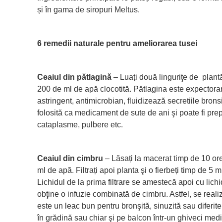
și în gama de siropuri Meltus.
6 remedii naturale pentru ameliorarea tusei
Ceaiul din pătlagină
– Luați două linguriţe de plan
200 de ml de apă clocotită. Pătlagina este expectorant
astringent, antimicrobian, fluidizează secretiile brons
folosită ca medicament de sute de ani şi poate fi prepa
cataplasme, pulbere etc.
Ceaiul din cimbru
– Lăsați la macerat timp de 10 ore
ml de apă. Filtrați apoi planta şi o fierbeți timp de 5
Lichidul de la prima filtrare se amestecă apoi cu lichid
obţine o infuzie combinată de cimbru. Astfel, se real
este un leac bun pentru bronşită, sinuzită sau diferite
în grădină sau chiar şi pe balcon într-un ghiveci medi