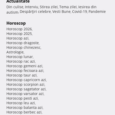
Actualitate
Din culise
Interviu
Stirea zilei
Tema zilei
Iesirea din
,
,
,
,
Despărţiri celebre
Vesti Bune
Covid-19
Pandemie
autism
,
,
,
,
Horoscop
Horoscop 2026
,
Horoscop 2025
,
Horoscop azi
,
Horoscop dragoste
,
Horoscop chinezesc
,
Astrologie
,
Horoscop lunar
,
Horoscop rac azi
,
Horoscop gemeni azi
,
Horoscop fecioara azi
,
Horoscop taur azi
,
Horoscop capricorn azi
,
Horoscop scorpion azi
,
Horoscop sagetator azi
,
Horoscop varsator azi
,
Horoscop pesti azi
,
Horoscop leu azi
,
Horoscop balanta azi
,
Horoscop berbec azi
,