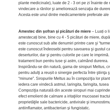
plante medicinale), luate de 2 - 3 ori pe zi înainte de
vindecare a rănilor şi ameliorează senzaţia de durere
Acesta este unul dintre medicamentele preferate ale c
Amestec din şofran şi picături de miere
– Luați o l
amestecați bine, bine cu 4 - 5 picături de miere, du
este cunoscut sub alte denumiri printre care şi “turmer
este cunoscut îndeosebi pentru savoarea şi gustul car
deserturilor, dar şi pentru culorile pe care le imprim
tratament bun pentru tuse şi astm, calmând durerea.
Inspirându-se din natură, gama de siropuri Meltus, cre
pentru adulţi a reușit o sinergie perfecta între ştiinţa 
“minune”. Siropurile Meltus au în compoziţia lor plan
iedera care vindecă astmul, laringita, faringita, tusea 
Compoziţia naturală din aceste siropuri mai cuprinde
efect emolient de calmare a iritaţiilor mucoasei tractu
proprietăţile sale bactericide, antivirale şi imunostimu
antiinflamator, antibacterian şi fungistatic.