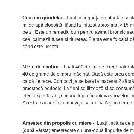
Ceai din grindelia
– Luați o linguriţă de plantă usca
ml de apă clocotită, lăsați la infuzat aproximativ 15 mi
pe zi. Este un remediu bun pentru astmul bronşic sau
ceai calmeză tusea şi durerea. Planta este folosită cân
când este uscată.
Miere de cimbru
– Luați 400 de ml de miere natural
40 de grame de cimbru măcinat. Dacă este prea densă,
caldă fie rece. Compoziţia se lasă la macerat 2 săptă
amestecă periodic. La final se filtrează şi se consumă
efect expectorant, cimbrul luptă împotriva virozelor, infe
Acesta mai are în compoziţie vitamina A şi minerale p
Amestec din propolis cu miere
- Luați tinctura de 
(după vârstă) amestecate cu una-două linguriţe de mie