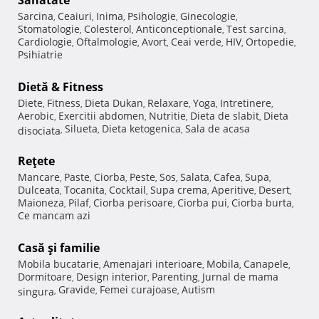
Sănătate
Sarcina
Ceaiuri
Inima
Psihologie
Ginecologie
,
,
,
,
,
Stomatologie
Colesterol
Anticonceptionale
Test sarcina
,
,
,
,
Cardiologie
Oftalmologie
Avort
Ceai verde
HIV
Ortopedie
,
,
,
,
,
,
Psihiatrie
Dietă & Fitness
Diete
Fitness
Dieta Dukan
Relaxare
Yoga
Intretinere
,
,
,
,
,
,
Aerobic
Exercitii abdomen
Nutritie
Dieta de slabit
Dieta
,
,
,
,
Silueta
Dieta ketogenica
Sala de acasa
disociata
,
,
,
Reţete
Mancare
Paste
Ciorba
Peste
Sos
Salata
Cafea
Supa
,
,
,
,
,
,
,
,
Dulceata
Tocanita
Cocktail
Supa crema
Aperitive
Desert
,
,
,
,
,
,
Maioneza
Pilaf
Ciorba perisoare
Ciorba pui
Ciorba burta
,
,
,
,
,
Ce mancam azi
Casă şi familie
Mobila bucatarie
Amenajari interioare
Mobila
Canapele
,
,
,
,
Dormitoare
Design interior
Parenting
Jurnal de mama
,
,
,
Gravide
Femei curajoase
Autism
singura
,
,
,