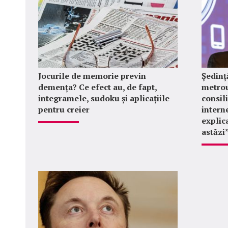
Jocurile de memorie previn
Ședinț
demența? Ce efect au, de fapt,
metrou
integramele, sudoku și aplicațiile
consil
pentru creier
intern
explica
astăzi