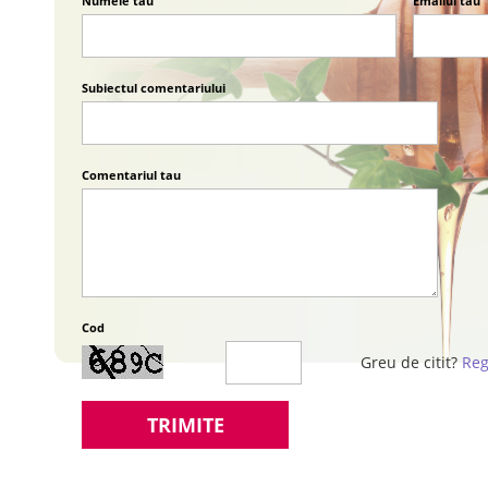
Numele tau
Emailul tau
Subiectul comentariului
Comentariul tau
Cod
Greu de citit?
Reg
TRIMITE