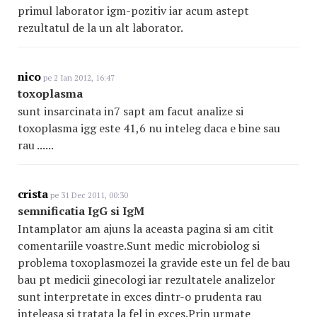
primul laborator igm-pozitiv iar acum astept
rezultatul de la un alt laborator.
nico
pe 2 Ian 2012, 16:47
toxoplasma
sunt insarcinata in7 sapt am facut analize si
toxoplasma igg este 41,6 nu inteleg daca e bine sau
rau ......
crista
pe 31 Dec 2011, 00:30
semnificatia IgG si IgM
Intamplator am ajuns la aceasta pagina si am citit
comentariile voastre.Sunt medic microbiolog si
problema toxoplasmozei la gravide este un fel de bau
bau pt medicii ginecologi iar rezultatele analizelor
sunt interpretate in exces dintr-o prudenta rau
inteleasa si tratata la fel in exces.Prin urmate