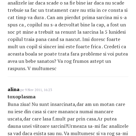
analizele iar daca scade o sa fie bine iar daca nu scade
trebuie sa fac un tratament care nu stiu in ce consta si
cat timp va dura . Can am pierdut prima sarcina mi s-a
spus ca , copilul nu s-a dezvoltat bine la cap, a fost un
soc pt mine a trebuit sa renunt la sarcina la 5 lunidesi
copilul traia pana cand sa nascut. Imi doresc foarte
mult un copil si sincer imi este foarte frica . Credeti ca
aceasta boala se poate trata fara probleme si voi putea
avea un bebe sanatos? Va rog frumos astept un
raspuns. V multumesc
alina
pe 9 Nov 2011, 16:23
toxoplasma
Buna ziua! Nu sunt insarcinata,dar am un motan care
nu iese din casa si care mananca numai mancare
uscata,dar care lasa f.mult par prin casa.Ar putea
dauna unei viitoare sarcini?Urmeaza sa-mi fac analizele
sa vad daca exista sau nu. Va multumesc si va rog sa-mi