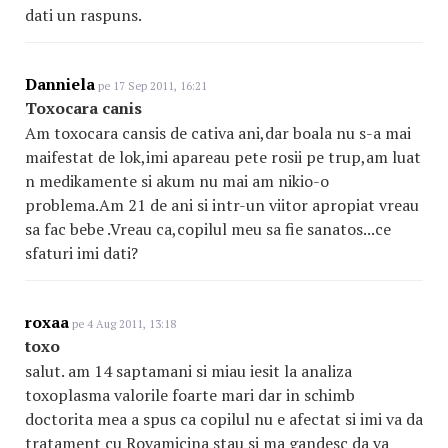
dati un raspuns.
Danniela
pe 17 Sep 2011, 16:21
Toxocara canis
Am toxocara cansis de cativa ani,dar boala nu s-a mai
maifestat de lok,imi apareau pete rosii pe trup,am luat
n medikamente si akum nu mai am nikio-o
problema.Am 21 de ani si intr-un viitor apropiat vreau
sa fac bebe .Vreau ca,copilul meu sa fie sanatos...ce
sfaturi imi dati?
roxaa
pe 4 Aug 2011, 13:18
toxo
salut. am 14 saptamani si miau iesit la analiza
toxoplasma valorile foarte mari dar in schimb
doctorita mea a spus ca copilul nu e afectat si imi va da
tratament cu Rovamicina stau si ma gandesc da va