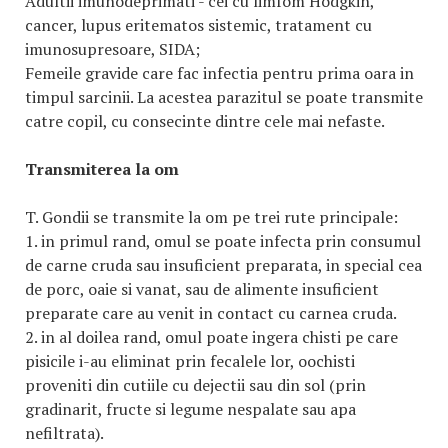
Adultii imunodeprimati - cei cu limfom Hodgkin,
cancer, lupus eritematos sistemic, tratament cu
imunosupresoare, SIDA;
Femeile gravide care fac infectia pentru prima oara in
timpul sarcinii. La acestea parazitul se poate transmite
catre copil, cu consecinte dintre cele mai nefaste.
Transmiterea la om
T. Gondii se transmite la om pe trei rute principale:
1. in primul rand, omul se poate infecta prin consumul
de carne cruda sau insuficient preparata, in special cea
de porc, oaie si vanat, sau de alimente insuficient
preparate care au venit in contact cu carnea cruda.
2. in al doilea rand, omul poate ingera chisti pe care
pisicile i-au eliminat prin fecalele lor, oochisti
proveniti din cutiile cu dejectii sau din sol (prin
gradinarit, fructe si legume nespalate sau apa
nefiltrata).