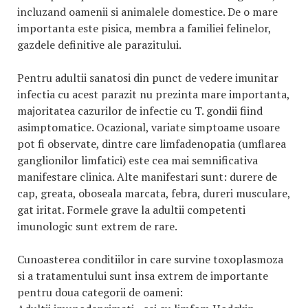
incluzand oamenii si animalele domestice. De o mare
importanta este pisica, membra a familiei felinelor,
gazdele definitive ale parazitului.
Pentru adultii sanatosi din punct de vedere imunitar
infectia cu acest parazit nu prezinta mare importanta,
majoritatea cazurilor de infectie cu T. gondii fiind
asimptomatice. Ocazional, variate simptoame usoare
pot fi observate, dintre care limfadenopatia (umflarea
ganglionilor limfatici) este cea mai semnificativa
manifestare clinica. Alte manifestari sunt: durere de
cap, greata, oboseala marcata, febra, dureri musculare,
gat iritat. Formele grave la adultii competenti
imunologic sunt extrem de rare.
Cunoasterea conditiilor in care survine toxoplasmoza
si a tratamentului sunt insa extrem de importante
pentru doua categorii de oameni: