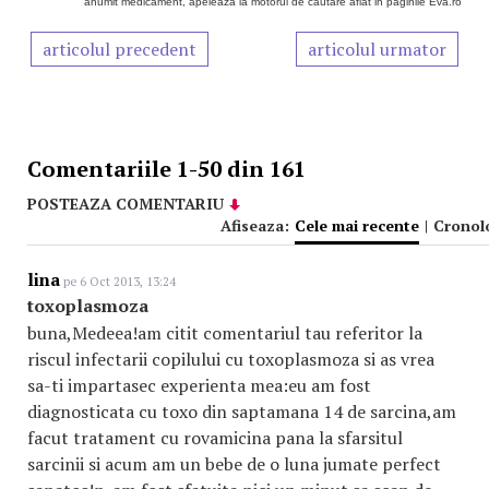
anumit medicament, apeleaza la motorul de cautare aflat in paginile Eva.ro
articolul precedent
articolul urmator
Comentariile 1-50 din 161
POSTEAZA COMENTARIU
Afiseaza:
Cele mai recente
|
Cronol
lina
pe 6 Oct 2013, 13:24
toxoplasmoza
buna,Medeea!am citit comentariul tau referitor la
riscul infectarii copilului cu toxoplasmoza si as vrea
sa-ti impartasec experienta mea:eu am fost
diagnosticata cu toxo din saptamana 14 de sarcina,am
facut tratament cu rovamicina pana la sfarsitul
sarcinii si acum am un bebe de o luna jumate perfect