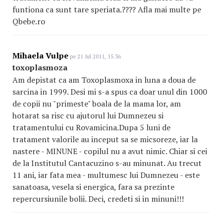
funtiona ca sunt tare speriata.???? Afla mai multe pe
Qbebe.ro
Mihaela Vulpe
pe 21 Iul 2011, 15:36
toxoplasmoza
Am depistat ca am Toxoplasmoxa in luna a doua de
sarcina in 1999. Desi mi s-a spus ca doar unul din 1000
de copii nu "primeste" boala de la mama lor, am
hotarat sa risc cu ajutorul lui Dumnezeu si
tratamentului cu Rovamicina.Dupa 5 luni de
tratament valorile au inceput sa se micsoreze, iar la
nastere - MINUNE - copilul nu a avut nimic. Chiar si cei
de la Institutul Cantacuzino s-au minunat. Au trecut
11 ani, iar fata mea - multumesc lui Dumnezeu - este
sanatoasa, vesela si energica, fara sa prezinte
repercursiunile bolii. Deci, credeti si in minuni!!!