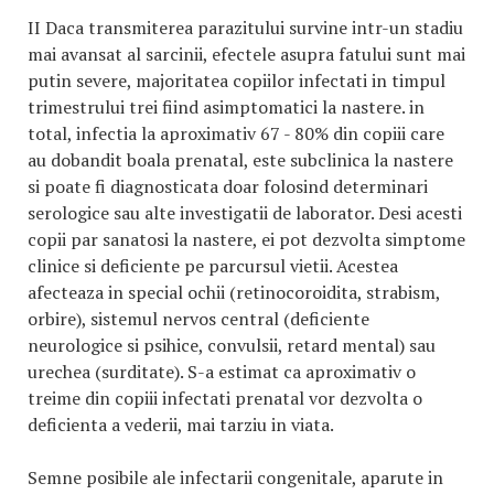
II Daca transmiterea parazitului survine intr-un stadiu
mai avansat al sarcinii, efectele asupra fatului sunt mai
putin severe, majoritatea copiilor infectati in timpul
trimestrului trei fiind asimptomatici la nastere. in
total, infectia la aproximativ 67 - 80% din copiii care
au dobandit boala prenatal, este subclinica la nastere
si poate fi diagnosticata doar folosind determinari
serologice sau alte investigatii de laborator. Desi acesti
copii par sanatosi la nastere, ei pot dezvolta simptome
clinice si deficiente pe parcursul vietii. Acestea
afecteaza in special ochii (retinocoroidita, strabism,
orbire), sistemul nervos central (deficiente
neurologice si psihice, convulsii, retard mental) sau
urechea (surditate). S-a estimat ca aproximativ o
treime din copiii infectati prenatal vor dezvolta o
deficienta a vederii, mai tarziu in viata.
Semne posibile ale infectarii congenitale, aparute in