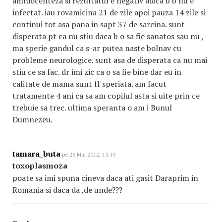
amniocenteza si rezultatul e negativ adica b b nu e
infectat. iau rovamicina 21 de zile apoi pauza 14 zile si
continui tot asa pana in sapt 37 de sarcina. sunt
disperata pt ca nu stiu daca b o sa fie sanatos sau nu ,
ma sperie gandul ca s-ar putea naste bolnav cu
probleme neurologice. sunt asa de disperata ca nu mai
stiu ce sa fac. dr imi zic ca o sa fie bine dar eu in
calitate de mama sunt ff speriata. am facut
tratamente 4 ani ca sa am copilul asta si uite prin ce
trebuie sa trec. ultima speranta o am i Bunul
Dumnezeu.
tamara_buta
pe 26 Mai 2012, 13:19
toxoplasmoza
poate sa imi spuna cineva daca ati gasit Daraprim in
Romania si daca da ,de unde???