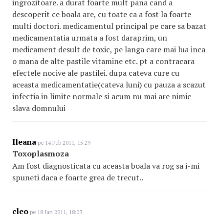
ingrozitoare. a durat foarte mult pana cand a
descoperit ce boala are, cu toate ca a fost la foarte
multi doctori. medicamentul principal pe care sa bazat
medicamentatia urmata a fost daraprim, un
medicament desult de toxic, pe langa care mai lua inca
o mana de alte pastile vitamine etc. pt a contracara
efectele nocive ale pastilei. dupa cateva cure cu
aceasta medicamentatie(cateva luni) cu pauza a scazut
infectia in limite normale si acum nu mai are nimic
slava domnului
Ileana
pe 14 Feb 2011, 15:29
Toxoplasmoza
Am fost diagnosticata cu aceasta boala va rog sa i-mi
spuneti daca e foarte grea de trecut..
cleo
pe 18 Ian 2011, 18:03