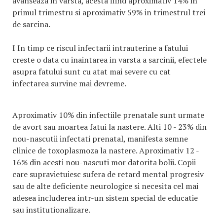
avanseaza in varsta, acesta fiind aproximativ 14% in
primul trimestru si aproximativ 59% in trimestrul trei
de sarcina.
I In timp ce riscul infectarii intrauterine a fatului
creste o data cu inaintarea in varsta a sarcinii, efectele
asupra fatului sunt cu atat mai severe cu cat
infectarea survine mai devreme.
Aproximativ 10% din infectiile prenatale sunt urmate
de avort sau moartea fatui la nastere. Alti 10 - 23% din
nou-nascutii infectati prenatal, manifesta semne
clinice de toxoplasmoza la nastere. Aproximativ 12 -
16% din acesti nou-nascuti mor datorita bolii. Copii
care supravietuiesc sufera de retard mental progresiv
sau de alte deficiente neurologice si necesita cel mai
adesea includerea intr-un sistem special de educatie
sau institutionalizare.