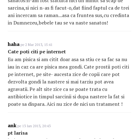
sanatos!n-am fost sfatuita nici un minut sa scap de
sarcina,si nici n-as fi facut-o,dat fiind faptul ca de trei
ani incercam sa raman...asa ca fruntea sus,cu credinta
in Dumnezeu,bebele tau se va naste sanatos!
haha
pe 2 Mar 2013, 15:41
Cate poti citi pe internet
Eu am pisica si am citit doar asa sa stiu ce sa fac sa nu
iau in caz ca are pisica mea gondi. Cate prostii poti citi
pe internet, pe site- aucesta zice de copii care pot
dezvolta gondi la nastere si mai tarziu pot avea
agravatii. Pe alt site zice ca se poate trata cu
antibiotice in timpul sarcinii si dupa nastere la fat si
poate sa dispara. Aici nu zice de nici un tratament !
ank
pe 13 Ian 2013, 20:43
pt larisa