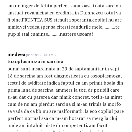
am un inger de fetita perfect sanatoasa.toata sarcina
am luat rovamicina.cu credinta in Dumnezeu totul va
fi bine.FRUNTEA SUS si multa speranta.copilul nu are
nimic.vei vedea.sper sa citesti randurile mele...........te
pup si stai cuminte..........nastere usoara!
medeea
pe 8 Oct 2012, 13:17
toxoplasmoza in sarcina
buna! sunt insarcinata in 29 de saptamani iar in sapt
18 de sarcina am fost diagnosticata cu toxoplasmoza ,
testul de aviditate indica faptul ca am primit boala din
prima luna de sarcina. ammers la toti dr posibili care
si-au dat cu parerea dar nimik concret. toti s-au mirat
cum de nu am pierdut sarcina si m-au trimis la morfo
sa vada da ca bb nu are malformatii. la eco copilul pare
perfect normal asa ca m-am hotarat sa merg la cluj
unde am intalnit niste dr competenti. am facut