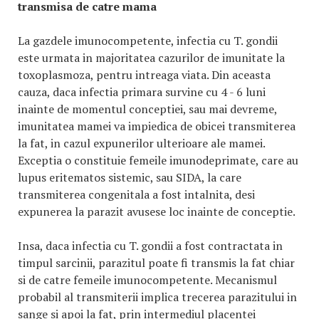
transmisa de catre mama
La gazdele imunocompetente, infectia cu T. gondii
este urmata in majoritatea cazurilor de imunitate la
toxoplasmoza, pentru intreaga viata. Din aceasta
cauza, daca infectia primara survine cu 4 - 6 luni
inainte de momentul conceptiei, sau mai devreme,
imunitatea mamei va impiedica de obicei transmiterea
la fat, in cazul expunerilor ulterioare ale mamei.
Exceptia o constituie femeile imunodeprimate, care au
lupus eritematos sistemic, sau SIDA, la care
transmiterea congenitala a fost intalnita, desi
expunerea la parazit avusese loc inainte de conceptie.
Insa, daca infectia cu T. gondii a fost contractata in
timpul sarcinii, parazitul poate fi transmis la fat chiar
si de catre femeile imunocompetente. Mecanismul
probabil al transmiterii implica trecerea parazitului in
sange si apoi la fat, prin intermediul placentei