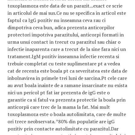
toxoplasmoza este data de un parazit...exact ce scrie
in articolul de mai sus.Ce nu se specifica in articol este
faptul ca IgG pozitiv nu inseamna ceva rau ci
dimpotriva ceva bun, adica prezenta anticorpilor
protectori impotriva parazitului, anticorpi formati in
urma unui contact in trecut cu parazitul sau chiar o
infectie inaparenta care a trecut de la sine fara nici un
tratament.IgM pozitiv inseamna infectie recenta si
trebuie completat cu teste suplimentare pt a vedea
cat de recenta este boala pt ca severitatea este data de
inbolnavirea in primele trei luni de sarcina.Pt cele care
au avut boala inainte de a ramane insarcinate nu exista
nici un pericol pt fat iar prezenta de igG este o
garantie ca si fatul va prezenta protectie la boala prin
anticorpii care trec de la mama la fat. Mai mult
toxoplasmoza este o boala autolimitata, care de multe
ori trece neobservata. *80% din populatie are igG
pozitiv prin contacte autolimitate cu parazitul.Dar