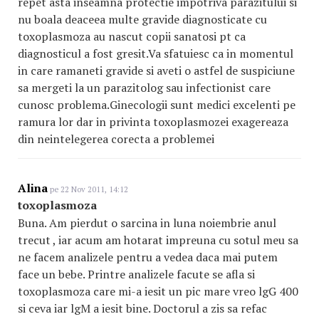
repet asta inseamna protectie impotriva parazitului si
nu boala deaceea multe gravide diagnosticate cu
toxoplasmoza au nascut copii sanatosi pt ca
diagnosticul a fost gresit.Va sfatuiesc ca in momentul
in care ramaneti gravide si aveti o astfel de suspiciune
sa mergeti la un parazitolog sau infectionist care
cunosc problema.Ginecologii sunt medici excelenti pe
ramura lor dar in privinta toxoplasmozei exagereaza
din neintelegerea corecta a problemei
Alina
pe 22 Nov 2011, 14:12
toxoplasmoza
Buna. Am pierdut o sarcina in luna noiembrie anul
trecut , iar acum am hotarat impreuna cu sotul meu sa
ne facem analizele pentru a vedea daca mai putem
face un bebe. Printre analizele facute se afla si
toxoplasmoza care mi-a iesit un pic mare vreo lgG 400
si ceva iar lgM a iesit bine. Doctorul a zis sa refac