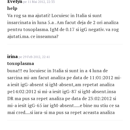
Evelyn
pe 11 Mai 2012, 22:33
help
Va rog sa ma ajutati! Locuiesc in Italia si sunt
insarcinata in luna 5.a . Am facut deja de 2 ori analiza
pentru toxoplasma. IgM de 0.17 si igG negativ. va rog
ajutati.ma. ce inseamna?
irina
pe 29 Feb 2012, 22:41
toxoplasma
buna!!! eu locuiesc in Italia si sunt in a 4 luna de
sarcina mi-am facut analiza pe data de 11:01:2012 mi-
a iesit igG-absent si igM-absent,am repetat analiza
pe14:02:2012 si mi-a iesit igG-87 si igM-absent.insa
DR ma pus sa repet analiza pe data de 23:02:2012 si
mi-a iesit igG-65 iar igM-absent.....e bine nu stiu ce sa
mai cred....si iara-si ma pus sa repet aceasta analiza