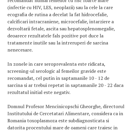
recomandat numai femeilor cu risc foarte mare
(infectie cu HIV, LES, neoplazii) sau la cele la care
ecografia de rutina a decelat la fat hidrocefalie,
calcificari intracraniene, microcefalie, intarziere a
dezvoltarii fetale, ascita sau hepatosplenomegalie,
deoarece rezultatele fals pozitive pot duce la
tratamente inutile sau la intreruperi de sarcina
nenecesare.
In zonele in care seroprevalenta este ridicata,
screening-ul serologic al femeilor gravide este
recomandat, cel putin in saptamanile 10 - 12 de
sarcina si ar trebui repetat in saptamanile 20 - 22 daca
rezultatul initial este negativ.
Domnul Profesor Mencinicopschi Gheorghe, directorul
Institutului de Cercetatari Alimentare, considera ca in
Romania toxoplasmoza este subdiagnosticata si
datorita procentului mare de oameni care traiesc in