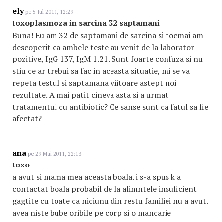
ely
pe 5 Iul 2011, 12:29
toxoplasmoza in sarcina 32 saptamani
Buna! Eu am 32 de saptamani de sarcina si tocmai am
descoperit ca ambele teste au venit de la laborator
pozitive, IgG 137, IgM 1.21. Sunt foarte confuza si nu
stiu ce ar trebui sa fac in aceasta situatie, mi se va
repeta testul si saptamana viitoare astept noi
rezultate. A mai patit cineva asta si a urmat
tratamentul cu antibiotic? Ce sanse sunt ca fatul sa fie
afectat?
ana
pe 29 Mai 2011, 22:13
toxo
a avut si mama mea aceasta boala. i s-a spus k a
contactat boala probabil de la alimntele insuficient
gagtite cu toate ca niciunu din restu familiei nu a avut.
avea niste bube oribile pe corp si o mancarie