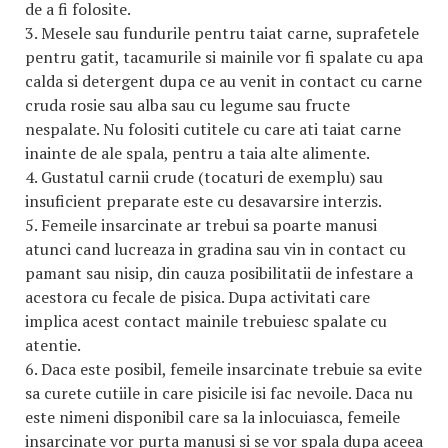
de a fi folosite.
3. Mesele sau fundurile pentru taiat carne, suprafetele
pentru gatit, tacamurile si mainile vor fi spalate cu apa
calda si detergent dupa ce au venit in contact cu carne
cruda rosie sau alba sau cu legume sau fructe
nespalate. Nu folositi cutitele cu care ati taiat carne
inainte de ale spala, pentru a taia alte alimente.
4. Gustatul carnii crude (tocaturi de exemplu) sau
insuficient preparate este cu desavarsire interzis.
5. Femeile insarcinate ar trebui sa poarte manusi
atunci cand lucreaza in gradina sau vin in contact cu
pamant sau nisip, din cauza posibilitatii de infestare a
acestora cu fecale de pisica. Dupa activitati care
implica acest contact mainile trebuiesc spalate cu
atentie.
6. Daca este posibil, femeile insarcinate trebuie sa evite
sa curete cutiile in care pisicile isi fac nevoile. Daca nu
este nimeni disponibil care sa la inlocuiasca, femeile
insarcinate vor purta manusi si se vor spala dupa aceea