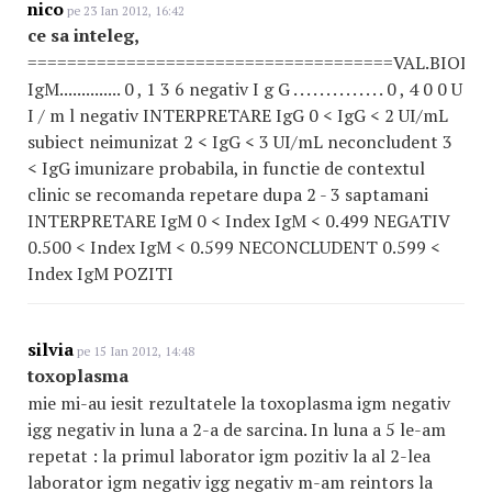
nico
pe 23 Ian 2012, 16:42
ce sa inteleg,
=====================================VAL.BIOL.
IgM.............. 0 , 1 3 6 negativ I g G . . . . . . . . . . . . . . 0 , 4 0 0 U
I / m l negativ INTERPRETARE IgG 0 < IgG < 2 UI/mL
subiect neimunizat 2 < IgG < 3 UI/mL neconcludent 3
< IgG imunizare probabila, in functie de contextul
clinic se recomanda repetare dupa 2 - 3 saptamani
INTERPRETARE IgM 0 < Index IgM < 0.499 NEGATIV
0.500 < Index IgM < 0.599 NECONCLUDENT 0.599 <
Index IgM POZITI
silvia
pe 15 Ian 2012, 14:48
toxoplasma
mie mi-au iesit rezultatele la toxoplasma igm negativ
igg negativ in luna a 2-a de sarcina. In luna a 5 le-am
repetat : la primul laborator igm pozitiv la al 2-lea
laborator igm negativ igg negativ m-am reintors la