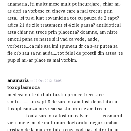
anamaria , iti multumesc mult pt incurajare , chiar mi-
as dori sa vorbesc cu cineva care a mai trecut prin
asta....si tu ai luat rovamicina tot cu pauza de 2 sapt?
adica 21 de zile tratament si 4 zile pauza? antibioticul
asta chiar nu trece prin placenta? doamne, am niste
emotii pana se naste si il vad ca vede , aude ,
vorbeste...ca mie asa imi spuneau dr ca s-ar putea sa
fie orb sau sa nu auda....tot felul de prostii din astea. te
pup si mi-ar place sa mai vorbim.
anamaria
pe 12 Oct 2012, 22:03
toxoplasmoza
medeea nu te da batuta.stiu prin ce treci si ce
simti............in sapt 8 de sarcina am fost depistata cu
toxoplasmoza.nu vreau sa stii prin ce am trecut
................toata sarcina a fost un calvar.............cosmarul
vietii mele.mii de multumiri doctorului negura mihai
cristian de la maternitatea cuza voda iasi.datorita lui