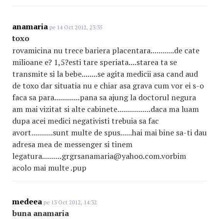
anamaria
pe 14 Oct 2012, 23:35
toxo
rovamicina nu trece bariera placentara............de cate
milioane e? 1,5?esti tare speriata....starea ta se
transmite si la bebe........se agita medicii asa cand aud
de toxo dar situatia nu e chiar asa grava cum vor ei s-o
faca sa para.............pana sa ajung la doctorul negura
am mai vizitat si alte cabinete.................daca ma luam
dupa acei medici negativisti trebuia sa fac
avort...........sunt multe de spus......hai mai bine sa-ti dau
adresa mea de messenger si tinem
legatura..........grgrsanamaria@yahoo.com.vorbim
acolo mai multe .pup
medeea
pe 13 Oct 2012, 14:32
buna anamaria