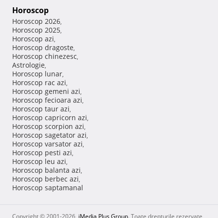
Horoscop
Horoscop 2026
,
Horoscop 2025
,
Horoscop azi
,
Horoscop dragoste
,
Horoscop chinezesc
,
Astrologie
,
Horoscop lunar
,
Horoscop rac azi
,
Horoscop gemeni azi
,
Horoscop fecioara azi
,
Horoscop taur azi
,
Horoscop capricorn azi
,
Horoscop scorpion azi
,
Horoscop sagetator azi
,
Horoscop varsator azi
,
Horoscop pesti azi
,
Horoscop leu azi
,
Horoscop balanta azi
,
Horoscop berbec azi
,
Horoscop saptamanal
Copyright © 2001-2026,
iMedia Plus Group
. Toate drepturile rezervate