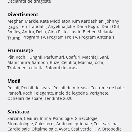
Declaratii de dragoste
Divertisment
Meghan Markle
Kate Middleton
Kim Kardashian
Johnny
,
,
,
Teo Trandafir
Angelina Jolie
Dana Rogoz
Dani Otil
Depp
,
,
,
,
,
Smiley
Andra
Delia
Gina Pistol
Justin Bieber
Melania
,
,
,
,
,
Program TV
Program Pro TV
Program Antena 1
Trump
,
,
,
Frumuseţe
Păr
Rochii
Unghii
Parfumuri
Coafuri
Machiaj
Sani
,
,
,
,
,
,
,
Manichiura
Sampon
Buze
Celulita
Machiaj ochi
,
,
,
,
,
Tratament celulita
Salonul de acasa
,
Modă
Rochii
Rochii de seara
Rochii de mireasa
Costume de baie
,
,
,
,
Pantofi
Rochii elegante
Inele de logodna
Verighete
,
,
,
,
Ochelari de soare
Tendinte 2020
,
Sănătate
Sarcina
Ceaiuri
Inima
Psihologie
Ginecologie
,
,
,
,
,
Stomatologie
Colesterol
Anticonceptionale
Test sarcina
,
,
,
,
Cardiologie
Oftalmologie
Avort
Ceai verde
HIV
Ortopedie
,
,
,
,
,
,