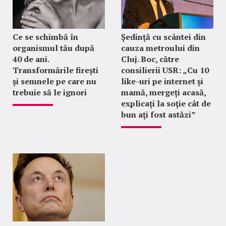
Ce se schimbă în
Ședință cu scântei din
organismul tău după
cauza metroului din
40 de ani.
Cluj. Boc, către
Transformările firești
consilierii USR: „Cu 10
și semnele pe care nu
like-uri pe internet și
trebuie să le ignori
mamă, mergeți acasă,
explicați la soție cât de
bun ați fost astăzi”