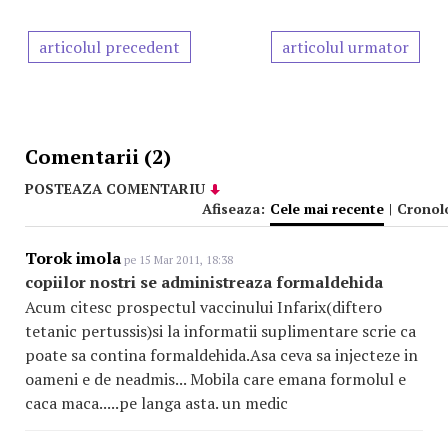
articolul precedent
articolul urmator
Comentarii (2)
POSTEAZA COMENTARIU
Afiseaza:
Cele mai recente
|
Cronol
Torok imola
pe 15 Mar 2011, 18:38
copiilor nostri se administreaza formaldehida
Acum citesc prospectul vaccinului Infarix(diftero
tetanic pertussis)si la informatii suplimentare scrie ca
poate sa contina formaldehida.Asa ceva sa injecteze in
oameni e de neadmis... Mobila care emana formolul e
caca maca.....pe langa asta. un medic