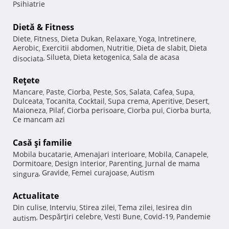
Psihiatrie
Dietă & Fitness
Diete
Fitness
Dieta Dukan
Relaxare
Yoga
Intretinere
,
,
,
,
,
,
Aerobic
Exercitii abdomen
Nutritie
Dieta de slabit
Dieta
,
,
,
,
Silueta
Dieta ketogenica
Sala de acasa
disociata
,
,
,
Reţete
Mancare
Paste
Ciorba
Peste
Sos
Salata
Cafea
Supa
,
,
,
,
,
,
,
,
Dulceata
Tocanita
Cocktail
Supa crema
Aperitive
Desert
,
,
,
,
,
,
Maioneza
Pilaf
Ciorba perisoare
Ciorba pui
Ciorba burta
,
,
,
,
,
Ce mancam azi
Casă şi familie
Mobila bucatarie
Amenajari interioare
Mobila
Canapele
,
,
,
,
Dormitoare
Design interior
Parenting
Jurnal de mama
,
,
,
Gravide
Femei curajoase
Autism
singura
,
,
,
Actualitate
Din culise
Interviu
Stirea zilei
Tema zilei
Iesirea din
,
,
,
,
Despărţiri celebre
Vesti Bune
Covid-19
Pandemie
autism
,
,
,
,