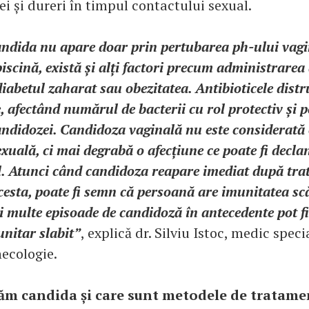
ei și dureri în timpul contactului sexual.
candida nu apare doar prin pertubarea ph-ului vag
 piscină, există și alți factori precum administrarea 
diabetul zaharat sau obezitatea. Antibioticele distr
e, afectând numărul de bacterii cu rol protectiv și
andidozei. Candidoza vaginală nu este considerată 
xuală, ci mai degrabă o afecțiune ce poate fi decla
l. Atunci când candidoza reapare imediat după tr
cesta, poate fi semn că persoană are imunitatea sc
 multe episoade de candidoză în antecedente pot f
nitar slabit”
, explică dr. Silviu Istoc, medic speci
necologie.
ăm candida și care sunt metodele de tratam