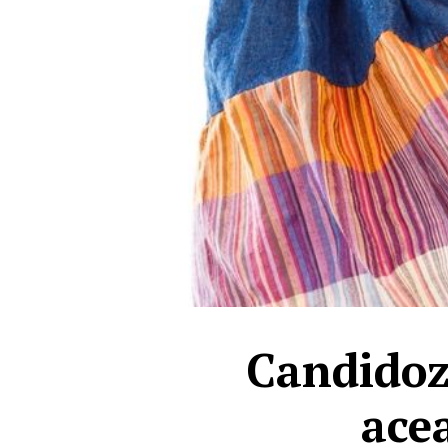
Candidoza
acea