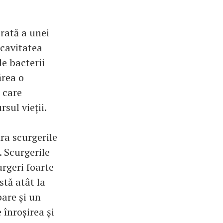
rată a unei
 cavitatea
de bacterii
ărea o
 care
sul vieții.
ra scurgerile
 Scurgerile
urgeri foarte
stă atât la
pare și un
înroșirea și