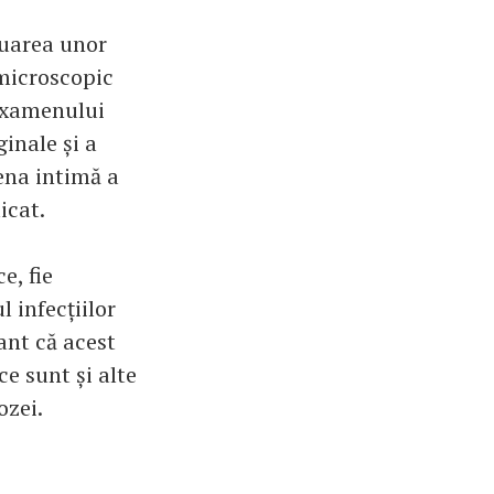
tuarea unor
 microscopic
 examenului
inale și a
iena intimă a
icat.
e, fie
l infecțiilor
ant că acest
e sunt și alte
dozei.