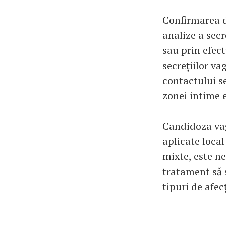
Confirmarea d
analize a secr
sau prin efec
secrețiilor va
contactului se
zonei intime 
Candidoza vag
aplicate local 
mixte, este n
tratament să 
tipuri de afe