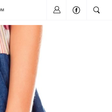
Nu ai cont?
Inregistreaza-
UM