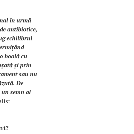
inal în urmă
de antibiotice,
ug echilibrul
 permițând
o boală cu
nșată și prin
atament sau nu
ăzută. De
i un semn al
alist
ent?