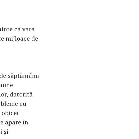
ainte ca vara
te mijloace de
t de săptămâna
omune
or, datorită
robleme cu
 obicei
e apare în
i și