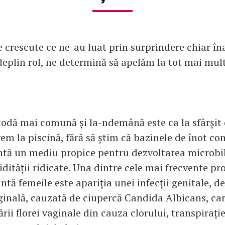
 crescute ce ne-au luat prin surprindere chiar în
 deplin rol, ne determină să apelăm la tot mai mul
todă mai comună și la-ndemână este ca la sfârși
em la piscină, fără să știm că bazinele de înot c
ntă un mediu propice pentru dezvoltarea microbil
idității ridicate. Una dintre cele mai frecvente p
ntă femeile este apariția unei infecții genitale, de
inală, cauzată de ciupercă Candida Albicans, car
ii florei vaginale din cauza clorului, transpirație