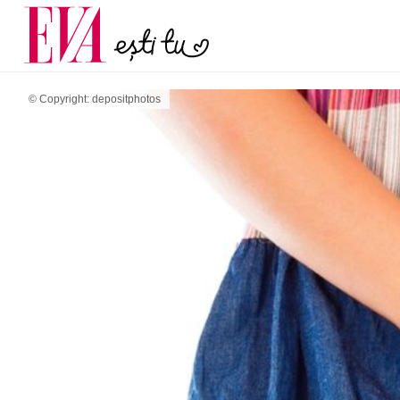
menopauză și când ar t
Carieră
la medic
Actualitate
© Copyright: depositphotos