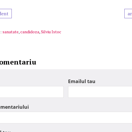
dent
ar
:
sanatate
,
candidoza
,
Silviu Istoc
comentariu
Emailul tau
omentariului