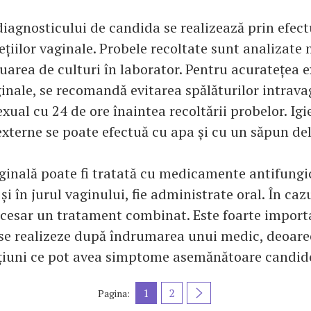
iagnosticului de candida se realizează prin efec
ețiilor vaginale. Probele recoltate sunt analizate
tuarea de culturi în laborator. Pentru acuratețea
ginale, se recomandă evitarea spălăturilor intravag
xual cu 24 de ore înaintea recoltării probelor. Ig
externe se poate efectuă cu apa și cu un săpun del
inală poate fi tratată cu medicamente antifungic
și în jurul vaginului, fie administrate oral. În cazu
ecesar un tratament combinat. Este foarte import
se realizeze după îndrumarea unui medic, deoarec
cțiuni ce pot avea simptome asemănătoare candi
1
2
Pagina: