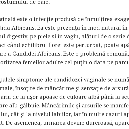
costumului de baie.
inală este o infecție produsă de înmulțirea exage
dida Albicans. Ea este prezența în mod natural în
ul digestiv, pe piele și în vagin, alături de o serie 
ci când echilibrul florei este perturbat, poate ap
re a Candidei Albicans. Este o problemă comună,
ritatea femeilor adulte cel puțin o data pe parcur
ipalele simptome ale candidozei vaginale se numă
male, însoțite de mâncărime și senzație de arsură.
aria de la ușor apoase de culoare albă până la sc
re alb-gălbuie. Mâncărimile și arsurile se manife
lui, cât și la nivelul labiilor, iar în multe cazuri a
t. De asemenea, urinarea devine dureroasă, apare 