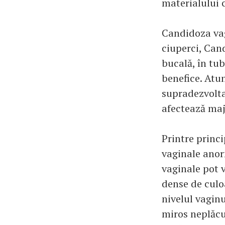
materialului 
Candidoza vag
ciuperci, Can
bucală, în tub
benefice. Atun
supradezvolta
afectează majo
Printre princ
vaginale anor
vaginale pot v
dense de culoa
nivelul vaginu
miros neplăcu