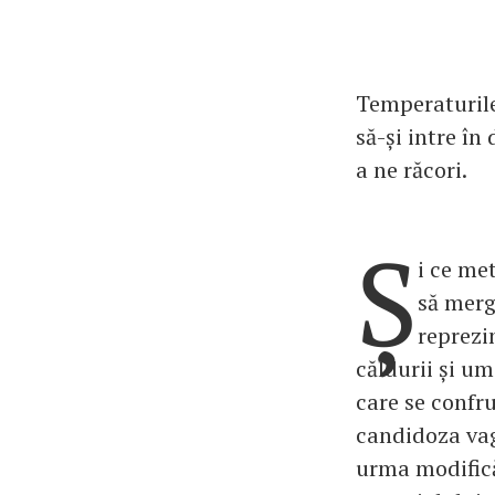
Temperaturile
să-și intre în
a ne răcori.
Ș
i ce me
să merg
reprezi
căldurii și um
care se confru
candidoza vag
urma modificăr