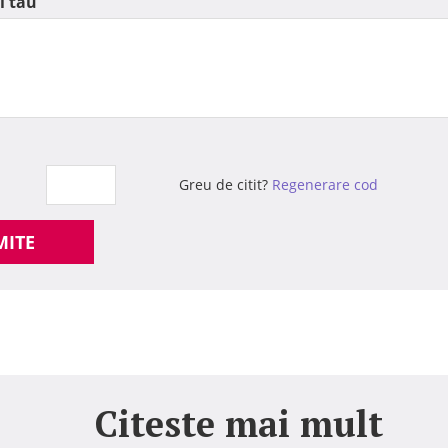
l tau
Greu de citit?
Regenerare cod
MITE
Citeste mai mult