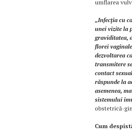
umflarea vulv
„Infecția cu 
unei vizite la
graviditatea, 
florei vaginal
dezvoltarea c
transmitere se
contact sexua
răspunde la a
asemenea, mai
sistemului imu
obstetrică-gi
Cum despist