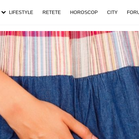
rebui să mergi
și 60 de ani. De ce te trezești mai des
pe măsură ce înaintezi în vârstă
LIFESTYLE
RETETE
HOROSCOP
CITY
FOR