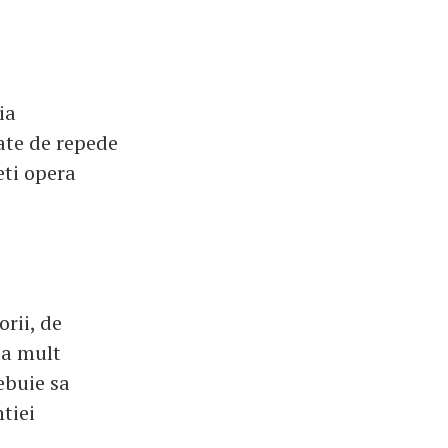
ia
oate de repede
eti opera
rii, de
ta mult
ebuie sa
tiei