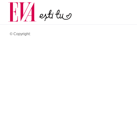
și 60 de ani. De ce te t
Carieră
pe măsură ce înaintez
Actualitate
© Copyright: