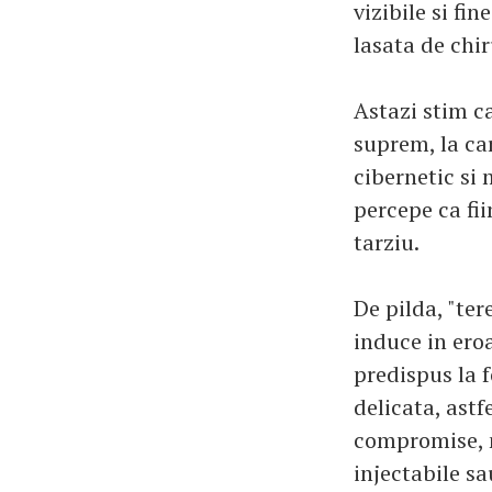
vizibile si fi
lasata de chir
Astazi stim ca
suprem, la ca
cibernetic si 
percepe ca fi
tarziu.
De pilda, "te
induce in eroa
predispus la 
delicata, astf
compromise, n
injectabile sa