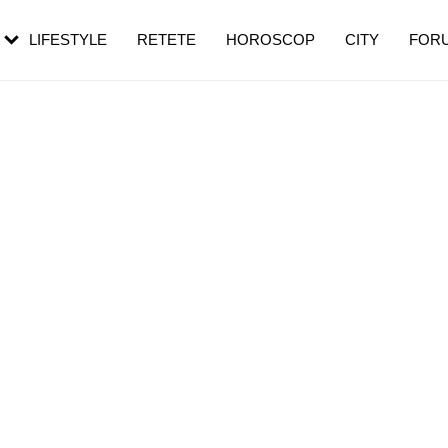
rezești mai des
Cât durează, cum te pregătești și cât
i în vârstă
de dureroasă este investigația
LIFESTYLE
RETETE
HOROSCOP
CITY
FOR