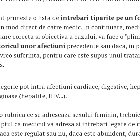
nt primeste o lista de
intrebari tiparite pe un 
in mod direct de catre medic. In continuare, medic
are corecta si obiectiva a cazului, va face o "pli
toricul unor afectiuni
precedente sau daca, in p
 vreo suferinta, pentru care este supus unui trat
s.
egorie pot intra afectiuni cardiace, digestive, hep
ioase (hepatite, HIV...).
o rubrica ce se adreseaza sexului feminin, trebuie
tul ca medicul va adresa si intrebari legate de
c
daca este regulat sau nu, daca este abundent, dura