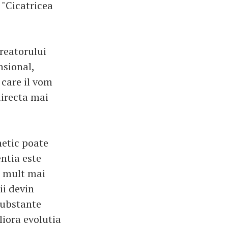
: "Cicatricea
creatorului
nsional,
 care il vom
directa mai
netic poate
entia este
e mult mai
ii devin
substante
liora evolutia