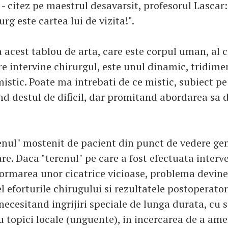
ne - citez pe maestrul desavarsit, profesorul Lascar
urg este cartea lui de vizita!".
 acest tablou de arta, care este corpul uman, al 
re intervine chirurgul, este unul dinamic, tridime
mistic. Poate ma intrebati de ce mistic, subiect pe
ind destul de dificil, dar promitand abordarea sa 
renul" mostenit de pacient din punct de vedere ge
re. Daca "terenul" pe care a fost efectuata interv
formarea unor cicatrice vicioase, problema devin
el eforturile chirugului si rezultatele postoperator
ecesitand ingrijiri speciale de lunga durata, cu 
u topici locale (unguente), in incercarea de a ame