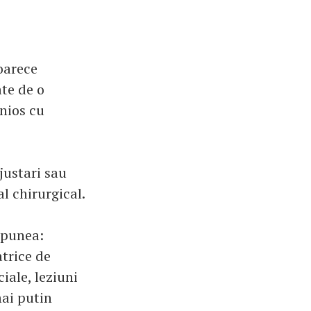
eoarece
te de o
onios cu
justari sau
l chirurgical.
spunea:
atrice de
iale, leziuni
mai putin