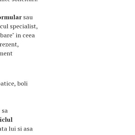
formular
sau
ul specialist,
mbare" in ceea
rezent,
ament
atice, boli
 sa
iclul
ta lui si asa