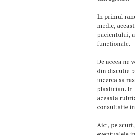
In primul rand
medic, aceast
pacientului, 
functionale.
De aceea ne v
din discutie 
incerca sa ra
plastician. In
aceasta rubri
consultatie in
Aici, pe scur
eventualele in