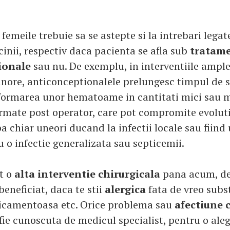
emeile trebuie sa se astepte si la intrebari legat
cinii, respectiv daca pacienta se afla sub
tratame
ionale
sau nu. De exemplu, in interventiile ample
inore, anticonceptionalele prelungesc timpul de 
formarea unor hematoame in cantitati mici sau m
ormate post operator, care pot compromite evoluti
ba chiar uneori ducand la infectii locale sau fiin
 o infectie generalizata sau septicemii.
it o
alta interventie chirurgicala
pana acum, de 
beneficiat, daca te stii
alergica
fata de vreo subs
icamentoasa etc. Orice problema sau
afectiune 
fie cunoscuta de medicul specialist, pentru o ale