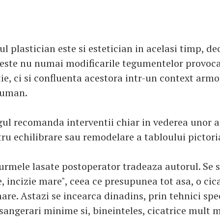
ul plastician este si estetician in acelasi timp, d
ste nu numai modificarile tegumentelor provoca
ie, ci si confluenta acestora intr-un context arm
 uman.
rgul recomanda interventii chiar in vederea unor a
ru echilibrare sau remodelare a tabloului pictoria
 urmele lasate postoperator tradeaza autorul. Se 
 incizie mare", ceea ce presupunea tot asa, o cic
re. Astazi se incearca dinadins, prin tehnici spec
 sangerari minime si, bineinteles, cicatrice mult 