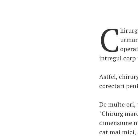
C
hirurg
urmare
operat
intregul corp
Astfel, chiru
corectari pent
De multe ori,
"Chirurg mare,
dimensiune ma
cat mai mici,