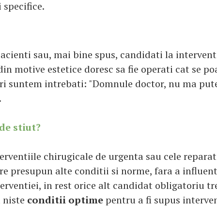
 specifice.
acienti sau, mai bine spus, candidati la intervent
din motive estetice doresc sa fie operati cat se p
ori suntem intrebati: "Domnule doctor, nu ma put
.
de stiut?
rventiile chirugicale de urgenta sau cele reparato
re presupun alte conditii si norme, fara a influen
ventiei, in rest orice alt candidat obligatoriu tr
 niste
conditii optime
pentru a fi supus interven