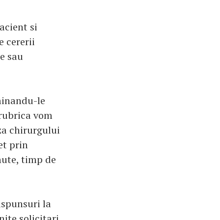
acient si
 cererii
ce sau
iminandu-le
 rubrica vom
za chirurgului
et prin
nute, timp de
aspunsuri la
ite solicitari.