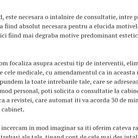
, este necesara o intalnire de consultatie, intre p
a fiind absolut necesara pentru a elucida motivele
aici fiind mai degraba motive predominant esteti
om focaliza asupra acestui tip de interventii, el
pe cele medicale, cu amendamentul ca in aceasta
spundem la toate intrebarile tale, care se adresea
 mod personal, poti solicita o consultatie la cabin
ca a revistei, care automat iti va acorda 30 de mi
 cabinet.
t, incercam in mod imaginar sa iti oferim cateva r
trebari ale tale, tinand cont de cele mai des intaln