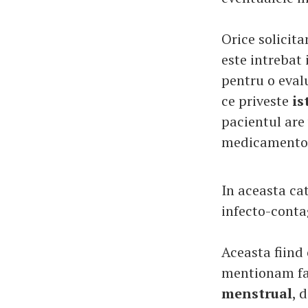
Orice solicita
este intrebat 
pentru o evalu
ce priveste
is
pacientul are
medicamento
In aceasta cat
infecto-contag
Aceasta fiind 
mentionam fap
menstrual
, 