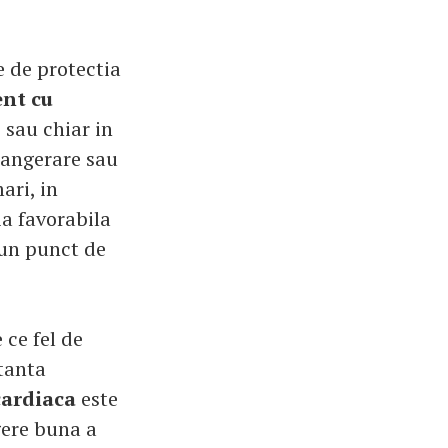
e de protectia
nt cu
 sau chiar in
sangerare sau
ari, in
a favorabila
d un punct de
ce fel de
tanta
cardiaca
este
gere buna a