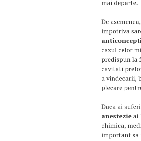
mai departe.
De asemenea, f
impotriva sar
anticoncept
cazul celor m
predispun la 
cavitati pref
a vindecarii, 
plecare pentru
Daca ai sufer
anestezie
ai 
chimica, med
important sa 