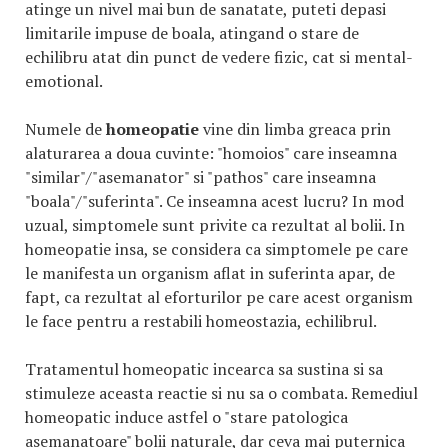
atinge un nivel mai bun de sanatate, puteti depasi
limitarile impuse de boala, atingand o stare de
echilibru atat din punct de vedere fizic, cat si mental-
emotional.
Numele de
homeopatie
vine din limba greaca prin
alaturarea a doua cuvinte: "homoios" care inseamna
"similar"/"asemanator" si "pathos" care inseamna
"boala"/"suferinta". Ce inseamna acest lucru? In mod
uzual, simptomele sunt privite ca rezultat al bolii. In
homeopatie insa, se considera ca simptomele pe care
le manifesta un organism aflat in suferinta apar, de
fapt, ca rezultat al eforturilor pe care acest organism
le face pentru a restabili homeostazia, echilibrul.
Tratamentul homeopatic incearca sa sustina si sa
stimuleze aceasta reactie si nu sa o combata. Remediul
homeopatic induce astfel o "stare patologica
asemanatoare" bolii naturale, dar ceva mai puternica