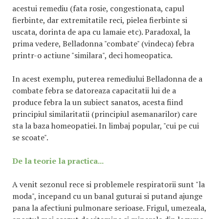
acestui remediu (fata rosie, congestionata, capul
fierbinte, dar extremitatile reci, pielea fierbinte si
uscata, dorinta de apa cu lamaie etc). Paradoxal, la
prima vedere, Belladonna "combate" (vindeca) febra
printr-o actiune "similara", deci homeopatica.
In acest exemplu, puterea remediului Belladonna de a
combate febra se datoreaza capacitatii lui de a
produce febra la un subiect sanatos, acesta fiind
principiul similaritatii (principiul asemanarilor) care
sta la baza homeopatiei. In limbaj popular, "cui pe cui
se scoate".
De la teorie la practica...
A venit sezonul rece si problemele respiratorii sunt "la
moda", incepand cu un banal guturai si putand ajunge
pana la afectiuni pulmonare serioase. Frigul, umezeala,