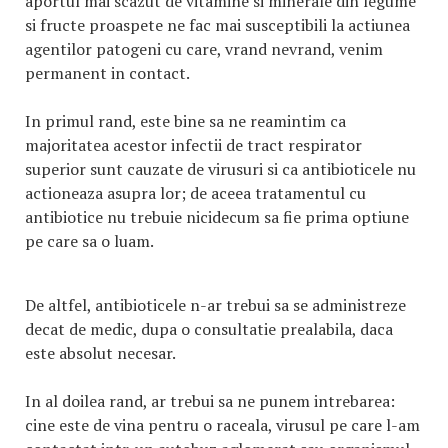
aportul mai scazut de vitamine si minerale din legume
si fructe proaspete ne fac mai susceptibili la actiunea
agentilor patogeni cu care, vrand nevrand, venim
permanent in contact.
In primul rand, este bine sa ne reamintim ca
majoritatea acestor infectii de tract respirator
superior sunt cauzate de virusuri si ca antibioticele nu
actioneaza asupra lor; de aceea tratamentul cu
antibiotice nu trebuie nicidecum sa fie prima optiune
pe care sa o luam.
De altfel, antibioticele n-ar trebui sa se administreze
decat de medic, dupa o consultatie prealabila, daca
este absolut necesar.
In al doilea rand, ar trebui sa ne punem intrebarea:
cine este de vina pentru o raceala, virusul pe care l-am