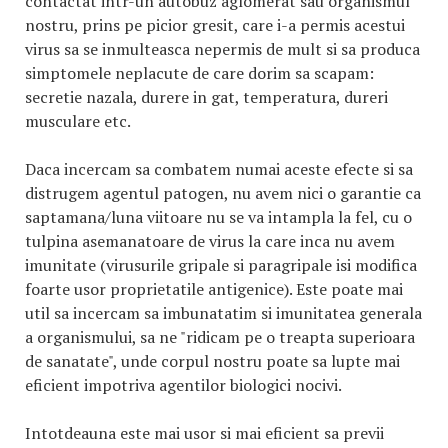
contactat intr-un autobuz aglomerat sau organismul
nostru, prins pe picior gresit, care i-a permis acestui
virus sa se inmulteasca nepermis de mult si sa produca
simptomele neplacute de care dorim sa scapam:
secretie nazala, durere in gat, temperatura, dureri
musculare etc.
Daca incercam sa combatem numai aceste efecte si sa
distrugem agentul patogen, nu avem nici o garantie ca
saptamana/luna viitoare nu se va intampla la fel, cu o
tulpina asemanatoare de virus la care inca nu avem
imunitate (virusurile gripale si paragripale isi modifica
foarte usor proprietatile antigenice). Este poate mai
util sa incercam sa imbunatatim si imunitatea generala
a organismului, sa ne "ridicam pe o treapta superioara
de sanatate", unde corpul nostru poate sa lupte mai
eficient impotriva agentilor biologici nocivi.
Intotdeauna este mai usor si mai eficient sa previi