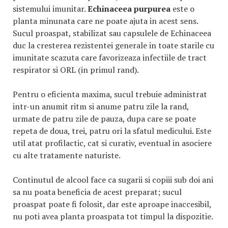
sistemului imunitar.
Echinaceea purpurea
este o
planta minunata care ne poate ajuta in acest sens.
Sucul proaspat, stabilizat sau capsulele de Echinaceea
duc la cresterea rezistentei generale in toate starile cu
imunitate scazuta care favorizeaza infectiile de tract
respirator si ORL (in primul rand).
Pentru o eficienta maxima, sucul trebuie administrat
intr-un anumit ritm si anume patru zile la rand,
urmate de patru zile de pauza, dupa care se poate
repeta de doua, trei, patru ori la sfatul medicului. Este
util atat profilactic, cat si curativ, eventual in asociere
cu alte tratamente naturiste.
Continutul de alcool face ca sugarii si copiii sub doi ani
sa nu poata beneficia de acest preparat; sucul
proaspat poate fi folosit, dar este aproape inaccesibil,
nu poti avea planta proaspata tot timpul la dispozitie.