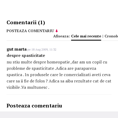
Comentarii (1)
POSTEAZA COMENTARIU
Afiseaza:
Cele mai recente
|
Cronol
gut marta
pe 18 Aug 2009, 11:32
despre spasticitate
nu stiu multe despre homeopatie ,dar am un copil cu
probleme de spasticitate .Adica are parapareza
spastica . In produsele care le comercializati aveti ceva
care sa ii fie de folos ? Adica sa aiba rezultate cat de cat
vizibile .Va multunesc .
Posteaza comentariu