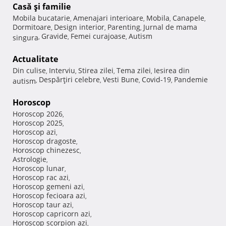
Casă şi familie
Mobila bucatarie
Amenajari interioare
Mobila
Canapele
,
,
,
,
Dormitoare
Design interior
Parenting
Jurnal de mama
,
,
,
Gravide
Femei curajoase
Autism
singura
,
,
,
Actualitate
Din culise
Interviu
Stirea zilei
Tema zilei
Iesirea din
,
,
,
,
Despărţiri celebre
Vesti Bune
Covid-19
Pandemie
autism
,
,
,
,
Horoscop
Horoscop 2026
,
Horoscop 2025
,
Horoscop azi
,
Horoscop dragoste
,
Horoscop chinezesc
,
Astrologie
,
Horoscop lunar
,
Horoscop rac azi
,
Horoscop gemeni azi
,
Horoscop fecioara azi
,
Horoscop taur azi
,
Horoscop capricorn azi
,
Horoscop scorpion azi
,