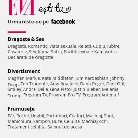
Urmareste-ne pe
Dragoste & Sex
Dragoste
Romantic
Viata sexuala
Relatii
Cuplu
Iubire
,
,
,
,
,
,
Casatorie
Sex
Kama Sutra
Pozitii sexuale Kamasutra
,
,
,
,
Declaratii de dragoste
Divertisment
Meghan Markle
Kate Middleton
Kim Kardashian
Johnny
,
,
,
Teo Trandafir
Angelina Jolie
Dana Rogoz
Dani Otil
Depp
,
,
,
,
,
Smiley
Andra
Delia
Gina Pistol
Justin Bieber
Melania
,
,
,
,
,
Program TV
Program Pro TV
Program Antena 1
Trump
,
,
,
Frumuseţe
Păr
Rochii
Unghii
Parfumuri
Coafuri
Machiaj
Sani
,
,
,
,
,
,
,
Manichiura
Sampon
Buze
Celulita
Machiaj ochi
,
,
,
,
,
Tratament celulita
Salonul de acasa
,