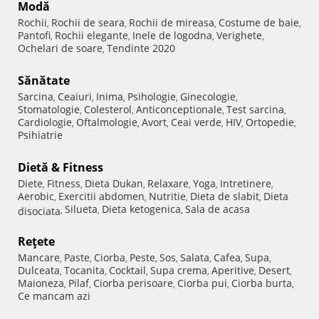
Modă
Rochii
Rochii de seara
Rochii de mireasa
Costume de baie
,
,
,
,
Pantofi
Rochii elegante
Inele de logodna
Verighete
,
,
,
,
Ochelari de soare
Tendinte 2020
,
Sănătate
Sarcina
Ceaiuri
Inima
Psihologie
Ginecologie
,
,
,
,
,
Stomatologie
Colesterol
Anticonceptionale
Test sarcina
,
,
,
,
Cardiologie
Oftalmologie
Avort
Ceai verde
HIV
Ortopedie
,
,
,
,
,
,
Psihiatrie
Dietă & Fitness
Diete
Fitness
Dieta Dukan
Relaxare
Yoga
Intretinere
,
,
,
,
,
,
Aerobic
Exercitii abdomen
Nutritie
Dieta de slabit
Dieta
,
,
,
,
Silueta
Dieta ketogenica
Sala de acasa
disociata
,
,
,
Reţete
Mancare
Paste
Ciorba
Peste
Sos
Salata
Cafea
Supa
,
,
,
,
,
,
,
,
Dulceata
Tocanita
Cocktail
Supa crema
Aperitive
Desert
,
,
,
,
,
,
Maioneza
Pilaf
Ciorba perisoare
Ciorba pui
Ciorba burta
,
,
,
,
,
Ce mancam azi