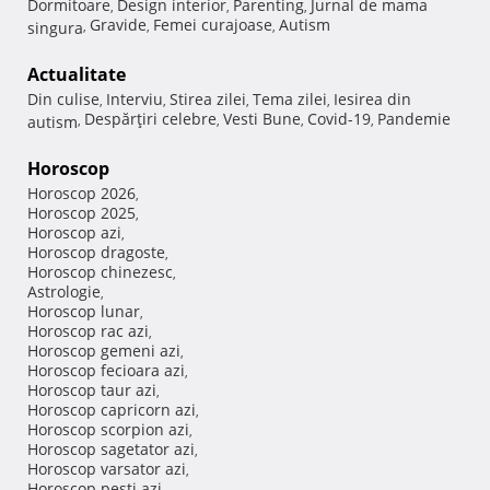
Dormitoare
Design interior
Parenting
Jurnal de mama
,
,
,
Gravide
Femei curajoase
Autism
singura
,
,
,
Actualitate
Din culise
Interviu
Stirea zilei
Tema zilei
Iesirea din
,
,
,
,
Despărţiri celebre
Vesti Bune
Covid-19
Pandemie
autism
,
,
,
,
Horoscop
Horoscop 2026
,
Horoscop 2025
,
Horoscop azi
,
Horoscop dragoste
,
Horoscop chinezesc
,
Astrologie
,
Horoscop lunar
,
Horoscop rac azi
,
Horoscop gemeni azi
,
Horoscop fecioara azi
,
Horoscop taur azi
,
Horoscop capricorn azi
,
Horoscop scorpion azi
,
Horoscop sagetator azi
,
Horoscop varsator azi
,
Horoscop pesti azi
,