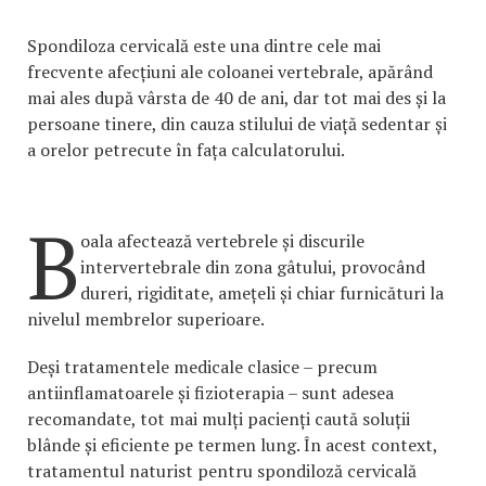
Spondiloza cervicală este una dintre cele mai
frecvente afecțiuni ale coloanei vertebrale, apărând
mai ales după vârsta de 40 de ani, dar tot mai des și la
persoane tinere, din cauza stilului de viață sedentar și
a orelor petrecute în fața calculatorului.
B
oala afectează vertebrele și discurile
intervertebrale din zona gâtului, provocând
dureri, rigiditate, amețeli și chiar furnicături la
nivelul membrelor superioare.
Deși tratamentele medicale clasice – precum
antiinflamatoarele și fizioterapia – sunt adesea
recomandate, tot mai mulți pacienți caută soluții
blânde și eficiente pe termen lung. În acest context,
tratamentul naturist pentru spondiloză cervicală