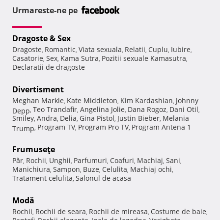
Urmareste-ne pe
Dragoste & Sex
Dragoste
Romantic
Viata sexuala
Relatii
Cuplu
Iubire
,
,
,
,
,
,
Casatorie
Sex
Kama Sutra
Pozitii sexuale Kamasutra
,
,
,
,
Declaratii de dragoste
Divertisment
Meghan Markle
Kate Middleton
Kim Kardashian
Johnny
,
,
,
Teo Trandafir
Angelina Jolie
Dana Rogoz
Dani Otil
Depp
,
,
,
,
,
Smiley
Andra
Delia
Gina Pistol
Justin Bieber
Melania
,
,
,
,
,
Program TV
Program Pro TV
Program Antena 1
Trump
,
,
,
Frumuseţe
Păr
Rochii
Unghii
Parfumuri
Coafuri
Machiaj
Sani
,
,
,
,
,
,
,
Manichiura
Sampon
Buze
Celulita
Machiaj ochi
,
,
,
,
,
Tratament celulita
Salonul de acasa
,
Modă
Rochii
Rochii de seara
Rochii de mireasa
Costume de baie
,
,
,
,