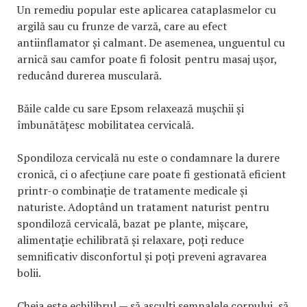
Un remediu popular este aplicarea cataplasmelor cu
argilă sau cu frunze de varză, care au efect
antiinflamator și calmant. De asemenea, unguentul cu
arnică sau camfor poate fi folosit pentru masaj ușor,
reducând durerea musculară.
Băile calde cu sare Epsom relaxează mușchii și
îmbunătățesc mobilitatea cervicală.
Spondiloza cervicală nu este o condamnare la durere
cronică, ci o afecțiune care poate fi gestionată eficient
printr-o combinație de tratamente medicale și
naturiste. Adoptând un tratament naturist pentru
spondiloză cervicală, bazat pe plante, mișcare,
alimentație echilibrată și relaxare, poți reduce
semnificativ disconfortul și poți preveni agravarea
bolii.
Cheia este echilibrul — să asculți semnalele corpului, să