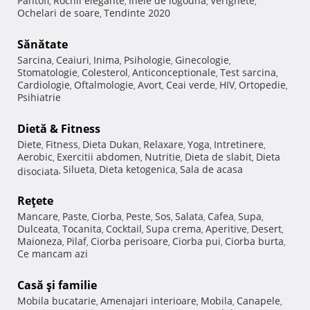
Pantofi
Rochii elegante
Inele de logodna
Verighete
,
,
,
,
Ochelari de soare
Tendinte 2020
,
Sănătate
Sarcina
Ceaiuri
Inima
Psihologie
Ginecologie
,
,
,
,
,
Stomatologie
Colesterol
Anticonceptionale
Test sarcina
,
,
,
,
Cardiologie
Oftalmologie
Avort
Ceai verde
HIV
Ortopedie
,
,
,
,
,
,
Psihiatrie
Dietă & Fitness
Diete
Fitness
Dieta Dukan
Relaxare
Yoga
Intretinere
,
,
,
,
,
,
Aerobic
Exercitii abdomen
Nutritie
Dieta de slabit
Dieta
,
,
,
,
Silueta
Dieta ketogenica
Sala de acasa
disociata
,
,
,
Reţete
Mancare
Paste
Ciorba
Peste
Sos
Salata
Cafea
Supa
,
,
,
,
,
,
,
,
Dulceata
Tocanita
Cocktail
Supa crema
Aperitive
Desert
,
,
,
,
,
,
Maioneza
Pilaf
Ciorba perisoare
Ciorba pui
Ciorba burta
,
,
,
,
,
Ce mancam azi
Casă şi familie
Mobila bucatarie
Amenajari interioare
Mobila
Canapele
,
,
,
,