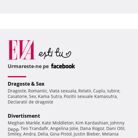
Urmareste-ne pe
Dragoste & Sex
Dragoste
Romantic
Viata sexuala
Relatii
Cuplu
Iubire
,
,
,
,
,
,
Casatorie
Sex
Kama Sutra
Pozitii sexuale Kamasutra
,
,
,
,
Declaratii de dragoste
Divertisment
Meghan Markle
Kate Middleton
Kim Kardashian
Johnny
,
,
,
Teo Trandafir
Angelina Jolie
Dana Rogoz
Dani Otil
Depp
,
,
,
,
,
Smiley
Andra
Delia
Gina Pistol
Justin Bieber
Melania
,
,
,
,
,