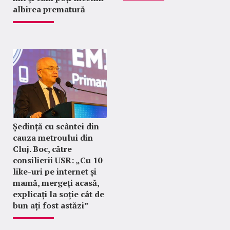
albirea prematură
Ședință cu scântei din
cauza metroului din
Cluj. Boc, către
consilierii USR: „Cu 10
like-uri pe internet și
mamă, mergeți acasă,
explicați la soție cât de
bun ați fost astăzi”