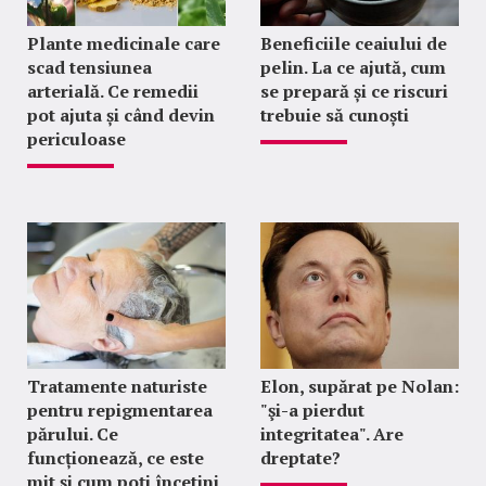
Plante medicinale care
Beneficiile ceaiului de
scad tensiunea
pelin. La ce ajută, cum
arterială. Ce remedii
se prepară și ce riscuri
pot ajuta și când devin
trebuie să cunoști
periculoase
Tratamente naturiste
Elon, supărat pe Nolan:
pentru repigmentarea
"şi-a pierdut
părului. Ce
integritatea". Are
funcționează, ce este
dreptate?
mit și cum poți încetini