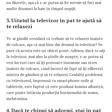
un diuretic, așa că s-ar putea să fie nevoie să faci mai
multe drumuri la baie în timpul nopții.
3. Uitatul la televizor în pat te ajută să
te relaxezi
Te-ai gândit vreodată că trebuie să te relaxezi înainte
de culcare, așa că mai bine dai drumul la televizor? Se
pare că acesta este un obicei prost. Adesea, dacă te uiți
la televizor, mai ales la știrile de noapte, s-ar putea să
vezi lucruri care să îți provoace insomnie sau stres
înainte de culcare, când încerci de fapt să îți eliberezi
mintea de gânduri și să te relaxezi. Cealaltă problemă
cu televizorul, împreună cu smartphone-urile și
tabletele, este faptul că este produsă lumina albastră,
care poate întârzia producția hormonului de somn,
melatonina.
4. Dacă te chinui să adormi, stai în pat