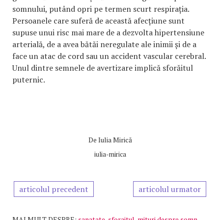
somnului, putând opri pe termen scurt respirația.
Persoanele care suferă de această afecțiune sunt
supuse unui risc mai mare de a dezvolta hipertensiune
arterială, de a avea bătăi neregulate ale inimii și de a
face un atac de cord sau un accident vascular cerebral.
Unul dintre semnele de avertizare implică sforăitul
puternic.
De
Iulia Mirică
iulia-mirica
articolul precedent
articolul urmator
MAI MULT DESPRE:
sanatate
,
sforaitul
,
mituri despre somn