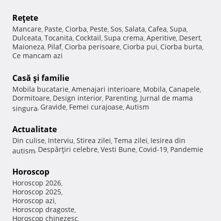
Reţete
Mancare
Paste
Ciorba
Peste
Sos
Salata
Cafea
Supa
,
,
,
,
,
,
,
,
Dulceata
Tocanita
Cocktail
Supa crema
Aperitive
Desert
,
,
,
,
,
,
Maioneza
Pilaf
Ciorba perisoare
Ciorba pui
Ciorba burta
,
,
,
,
,
Ce mancam azi
Casă şi familie
Mobila bucatarie
Amenajari interioare
Mobila
Canapele
,
,
,
,
Dormitoare
Design interior
Parenting
Jurnal de mama
,
,
,
Gravide
Femei curajoase
Autism
singura
,
,
,
Actualitate
Din culise
Interviu
Stirea zilei
Tema zilei
Iesirea din
,
,
,
,
Despărţiri celebre
Vesti Bune
Covid-19
Pandemie
autism
,
,
,
,
Horoscop
Horoscop 2026
,
Horoscop 2025
,
Horoscop azi
,
Horoscop dragoste
,
Horoscop chinezesc
,