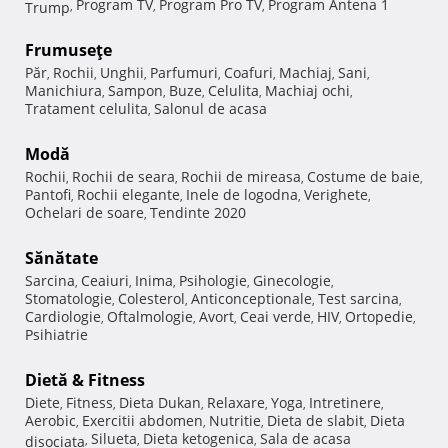
Program TV
Program Pro TV
Program Antena 1
Trump
,
,
,
Frumuseţe
Păr
Rochii
Unghii
Parfumuri
Coafuri
Machiaj
Sani
,
,
,
,
,
,
,
Manichiura
Sampon
Buze
Celulita
Machiaj ochi
,
,
,
,
,
Tratament celulita
Salonul de acasa
,
Modă
Rochii
Rochii de seara
Rochii de mireasa
Costume de baie
,
,
,
,
Pantofi
Rochii elegante
Inele de logodna
Verighete
,
,
,
,
Ochelari de soare
Tendinte 2020
,
Sănătate
Sarcina
Ceaiuri
Inima
Psihologie
Ginecologie
,
,
,
,
,
Stomatologie
Colesterol
Anticonceptionale
Test sarcina
,
,
,
,
Cardiologie
Oftalmologie
Avort
Ceai verde
HIV
Ortopedie
,
,
,
,
,
,
Psihiatrie
Dietă & Fitness
Diete
Fitness
Dieta Dukan
Relaxare
Yoga
Intretinere
,
,
,
,
,
,
Aerobic
Exercitii abdomen
Nutritie
Dieta de slabit
Dieta
,
,
,
,
Silueta
Dieta ketogenica
Sala de acasa
disociata
,
,
,