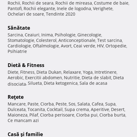
Rochii
Rochii de seara
Rochii de mireasa
Costume de baie
,
,
,
,
Pantofi
Rochii elegante
Inele de logodna
Verighete
,
,
,
,
Ochelari de soare
Tendinte 2020
,
Sănătate
Sarcina
Ceaiuri
Inima
Psihologie
Ginecologie
,
,
,
,
,
Stomatologie
Colesterol
Anticonceptionale
Test sarcina
,
,
,
,
Cardiologie
Oftalmologie
Avort
Ceai verde
HIV
Ortopedie
,
,
,
,
,
,
Psihiatrie
Dietă & Fitness
Diete
Fitness
Dieta Dukan
Relaxare
Yoga
Intretinere
,
,
,
,
,
,
Aerobic
Exercitii abdomen
Nutritie
Dieta de slabit
Dieta
,
,
,
,
Silueta
Dieta ketogenica
Sala de acasa
disociata
,
,
,
Reţete
Mancare
Paste
Ciorba
Peste
Sos
Salata
Cafea
Supa
,
,
,
,
,
,
,
,
Dulceata
Tocanita
Cocktail
Supa crema
Aperitive
Desert
,
,
,
,
,
,
Maioneza
Pilaf
Ciorba perisoare
Ciorba pui
Ciorba burta
,
,
,
,
,
Ce mancam azi
Casă şi familie