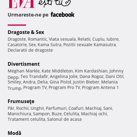
Urmareste-ne pe
Dragoste & Sex
Dragoste
Romantic
Viata sexuala
Relatii
Cuplu
Iubire
,
,
,
,
,
,
Casatorie
Sex
Kama Sutra
Pozitii sexuale Kamasutra
,
,
,
,
Declaratii de dragoste
Divertisment
Meghan Markle
Kate Middleton
Kim Kardashian
Johnny
,
,
,
Teo Trandafir
Angelina Jolie
Dana Rogoz
Dani Otil
Depp
,
,
,
,
,
Smiley
Andra
Delia
Gina Pistol
Justin Bieber
Melania
,
,
,
,
,
Program TV
Program Pro TV
Program Antena 1
Trump
,
,
,
Frumuseţe
Păr
Rochii
Unghii
Parfumuri
Coafuri
Machiaj
Sani
,
,
,
,
,
,
,
Manichiura
Sampon
Buze
Celulita
Machiaj ochi
,
,
,
,
,
Tratament celulita
Salonul de acasa
,
Modă