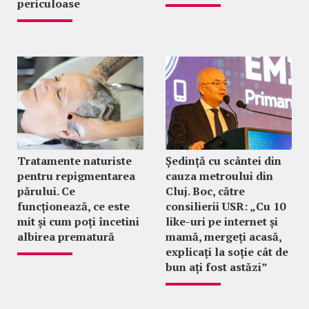
periculoase
Tratamente naturiste
Ședință cu scântei din
pentru repigmentarea
cauza metroului din
părului. Ce
Cluj. Boc, către
funcționează, ce este
consilierii USR: „Cu 10
mit și cum poți încetini
like-uri pe internet și
albirea prematură
mamă, mergeți acasă,
explicați la soție cât de
bun ați fost astăzi”