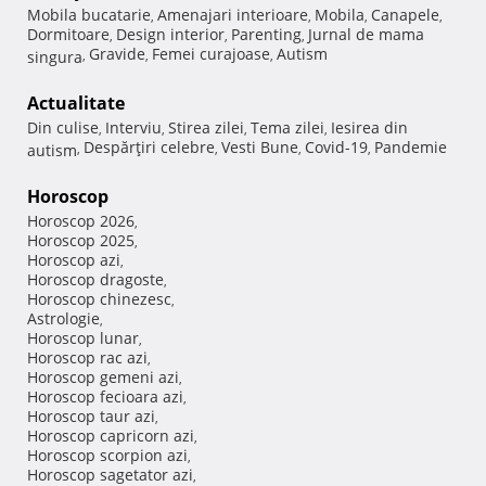
Mobila bucatarie
Amenajari interioare
Mobila
Canapele
,
,
,
,
Dormitoare
Design interior
Parenting
Jurnal de mama
,
,
,
Gravide
Femei curajoase
Autism
singura
,
,
,
Actualitate
Din culise
Interviu
Stirea zilei
Tema zilei
Iesirea din
,
,
,
,
Despărţiri celebre
Vesti Bune
Covid-19
Pandemie
autism
,
,
,
,
Horoscop
Horoscop 2026
,
Horoscop 2025
,
Horoscop azi
,
Horoscop dragoste
,
Horoscop chinezesc
,
Astrologie
,
Horoscop lunar
,
Horoscop rac azi
,
Horoscop gemeni azi
,
Horoscop fecioara azi
,
Horoscop taur azi
,
Horoscop capricorn azi
,
Horoscop scorpion azi
,
Horoscop sagetator azi
,