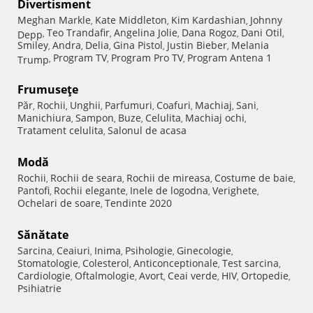
Divertisment
Meghan Markle
Kate Middleton
Kim Kardashian
Johnny
,
,
,
Teo Trandafir
Angelina Jolie
Dana Rogoz
Dani Otil
Depp
,
,
,
,
,
Smiley
Andra
Delia
Gina Pistol
Justin Bieber
Melania
,
,
,
,
,
Program TV
Program Pro TV
Program Antena 1
Trump
,
,
,
Frumuseţe
Păr
Rochii
Unghii
Parfumuri
Coafuri
Machiaj
Sani
,
,
,
,
,
,
,
Manichiura
Sampon
Buze
Celulita
Machiaj ochi
,
,
,
,
,
Tratament celulita
Salonul de acasa
,
Modă
Rochii
Rochii de seara
Rochii de mireasa
Costume de baie
,
,
,
,
Pantofi
Rochii elegante
Inele de logodna
Verighete
,
,
,
,
Ochelari de soare
Tendinte 2020
,
Sănătate
Sarcina
Ceaiuri
Inima
Psihologie
Ginecologie
,
,
,
,
,
Stomatologie
Colesterol
Anticonceptionale
Test sarcina
,
,
,
,
Cardiologie
Oftalmologie
Avort
Ceai verde
HIV
Ortopedie
,
,
,
,
,
,
Psihiatrie