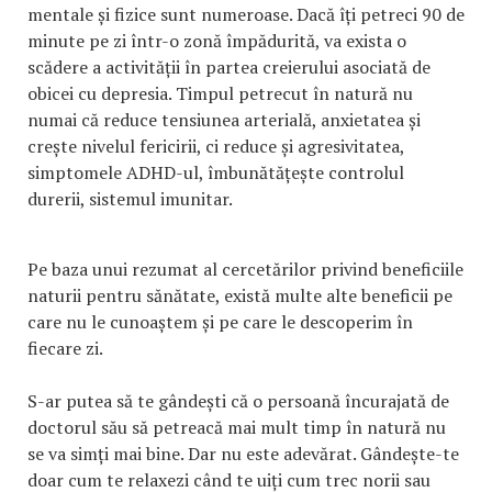
mentale și fizice sunt numeroase. Dacă îți petreci 90 de
minute pe zi într-o zonă împădurită, va exista o
scădere a activității în partea creierului asociată de
obicei cu depresia. Timpul petrecut în natură nu
numai că reduce tensiunea arterială, anxietatea și
crește nivelul fericirii, ci reduce și agresivitatea,
simptomele ADHD-ul, îmbunătățește controlul
durerii, sistemul imunitar.
Pe baza unui rezumat al cercetărilor privind beneficiile
naturii pentru sănătate, există multe alte beneficii pe
care nu le cunoaștem și pe care le descoperim în
fiecare zi.
S-ar putea să te gândești că o persoană încurajată de
doctorul său să petreacă mai mult timp în natură nu
se va simți mai bine. Dar nu este adevărat. Gândește-te
doar cum te relaxezi când te uiți cum trec norii sau