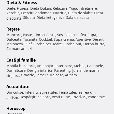
Dietă & Fitness
Diete
Fitness
Dieta Dukan
Relaxare
Yoga
Intretinere
,
,
,
,
,
,
Aerobic
Exercitii abdomen
Nutritie
Dieta de slabit
Dieta
,
,
,
,
Silueta
Dieta ketogenica
Sala de acasa
disociata
,
,
,
Reţete
Mancare
Paste
Ciorba
Peste
Sos
Salata
Cafea
Supa
,
,
,
,
,
,
,
,
Dulceata
Tocanita
Cocktail
Supa crema
Aperitive
Desert
,
,
,
,
,
,
Maioneza
Pilaf
Ciorba perisoare
Ciorba pui
Ciorba burta
,
,
,
,
,
Ce mancam azi
Casă şi familie
Mobila bucatarie
Amenajari interioare
Mobila
Canapele
,
,
,
,
Dormitoare
Design interior
Parenting
Jurnal de mama
,
,
,
Gravide
Femei curajoase
Autism
singura
,
,
,
Actualitate
Din culise
Interviu
Stirea zilei
Tema zilei
Iesirea din
,
,
,
,
Despărţiri celebre
Vesti Bune
Covid-19
Pandemie
autism
,
,
,
,
Horoscop