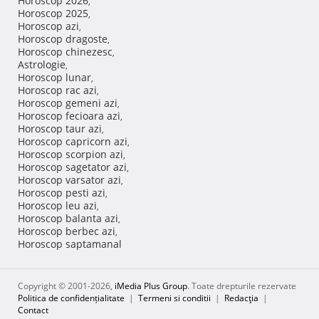
Horoscop 2026
,
Horoscop 2025
,
Horoscop azi
,
Horoscop dragoste
,
Horoscop chinezesc
,
Astrologie
,
Horoscop lunar
,
Horoscop rac azi
,
Horoscop gemeni azi
,
Horoscop fecioara azi
,
Horoscop taur azi
,
Horoscop capricorn azi
,
Horoscop scorpion azi
,
Horoscop sagetator azi
,
Horoscop varsator azi
,
Horoscop pesti azi
,
Horoscop leu azi
,
Horoscop balanta azi
,
Horoscop berbec azi
,
Horoscop saptamanal
Copyright © 2001-2026,
iMedia Plus Group
. Toate drepturile rezervate
Politica de confidențialitate
|
Termeni si conditii
|
Redacţia
|
Contact