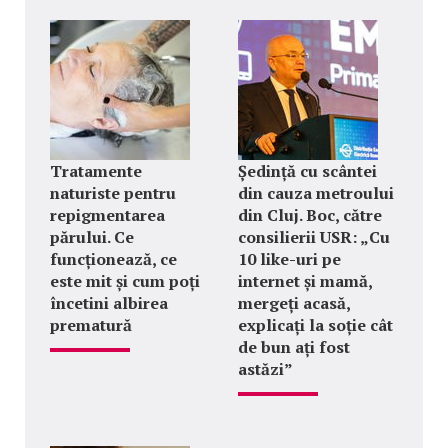
Tratamente
Ședință cu scântei
naturiste pentru
din cauza metroului
repigmentarea
din Cluj. Boc, către
părului. Ce
consilierii USR: „Cu
funcționează, ce
10 like-uri pe
este mit și cum poți
internet și mamă,
încetini albirea
mergeți acasă,
prematură
explicați la soție cât
de bun ați fost
astăzi”