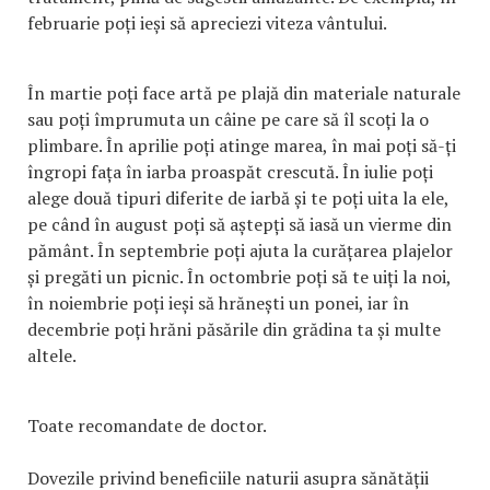
februarie poți ieși să apreciezi viteza vântului.
În martie poți face artă pe plajă din materiale naturale
sau poți împrumuta un câine pe care să îl scoți la o
plimbare. În aprilie poți atinge marea, în mai poți să-ți
îngropi fața în iarba proaspăt crescută. În iulie poți
alege două tipuri diferite de iarbă și te poți uita la ele,
pe când în august poți să aștepți să iasă un vierme din
pământ. În septembrie poți ajuta la curățarea plajelor
și pregăti un picnic. În octombrie poți să te uiți la noi,
în noiembrie poți ieși să hrănești un ponei, iar în
decembrie poți hrăni păsările din grădina ta și multe
altele.
Toate recomandate de doctor.
Dovezile privind beneficiile naturii asupra sănătății