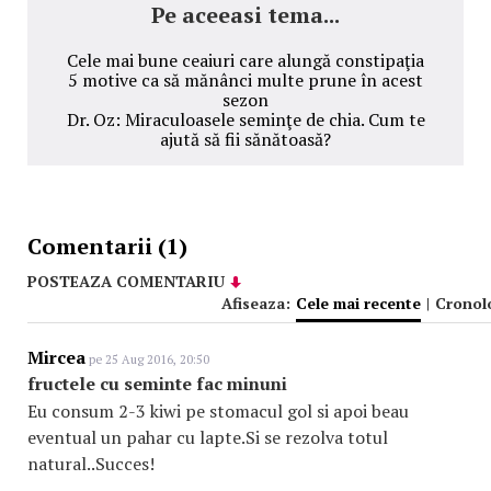
Pe aceeasi tema...
Cele mai bune ceaiuri care alungă constipaţia
5 motive ca să mănânci multe prune în acest
sezon
Dr. Oz: Miraculoasele seminţe de chia. Cum te
ajută să fii sănătoasă?
Comentarii (1)
POSTEAZA COMENTARIU
Afiseaza:
Cele mai recente
|
Cronol
Mircea
pe 25 Aug 2016, 20:50
fructele cu seminte fac minuni
Eu consum 2-3 kiwi pe stomacul gol si apoi beau
eventual un pahar cu lapte.Si se rezolva totul
natural..Succes!