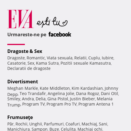
Urmareste-ne pe
Dragoste & Sex
Dragoste
Romantic
Viata sexuala
Relatii
Cuplu
Iubire
,
,
,
,
,
,
Casatorie
Sex
Kama Sutra
Pozitii sexuale Kamasutra
,
,
,
,
Declaratii de dragoste
Divertisment
Meghan Markle
Kate Middleton
Kim Kardashian
Johnny
,
,
,
Teo Trandafir
Angelina Jolie
Dana Rogoz
Dani Otil
Depp
,
,
,
,
,
Smiley
Andra
Delia
Gina Pistol
Justin Bieber
Melania
,
,
,
,
,
Program TV
Program Pro TV
Program Antena 1
Trump
,
,
,
Frumuseţe
Păr
Rochii
Unghii
Parfumuri
Coafuri
Machiaj
Sani
,
,
,
,
,
,
,
Manichiura
Sampon
Buze
Celulita
Machiaj ochi
,
,
,
,
,