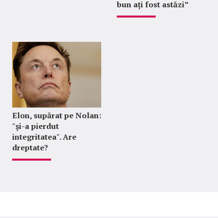
bun ați fost astăzi”
Elon, supărat pe Nolan:
"şi-a pierdut
integritatea". Are
dreptate?