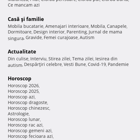
Ce mancam azi
Casă şi familie
Mobila bucatarie
Amenajari interioare
Mobila
Canapele
,
,
,
,
Dormitoare
Design interior
Parenting
Jurnal de mama
,
,
,
Gravide
Femei curajoase
Autism
singura
,
,
,
Actualitate
Din culise
Interviu
Stirea zilei
Tema zilei
Iesirea din
,
,
,
,
Despărţiri celebre
Vesti Bune
Covid-19
Pandemie
autism
,
,
,
,
Horoscop
Horoscop 2026
,
Horoscop 2025
,
Horoscop azi
,
Horoscop dragoste
,
Horoscop chinezesc
,
Astrologie
,
Horoscop lunar
,
Horoscop rac azi
,
Horoscop gemeni azi
,
Horoscop fecioara azi
,