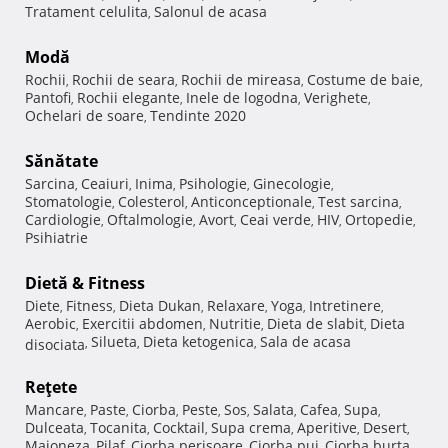
Tratament celulita
Salonul de acasa
,
Modă
Rochii
Rochii de seara
Rochii de mireasa
Costume de baie
,
,
,
,
Pantofi
Rochii elegante
Inele de logodna
Verighete
,
,
,
,
Ochelari de soare
Tendinte 2020
,
Sănătate
Sarcina
Ceaiuri
Inima
Psihologie
Ginecologie
,
,
,
,
,
Stomatologie
Colesterol
Anticonceptionale
Test sarcina
,
,
,
,
Cardiologie
Oftalmologie
Avort
Ceai verde
HIV
Ortopedie
,
,
,
,
,
,
Psihiatrie
Dietă & Fitness
Diete
Fitness
Dieta Dukan
Relaxare
Yoga
Intretinere
,
,
,
,
,
,
Aerobic
Exercitii abdomen
Nutritie
Dieta de slabit
Dieta
,
,
,
,
Silueta
Dieta ketogenica
Sala de acasa
disociata
,
,
,
Reţete
Mancare
Paste
Ciorba
Peste
Sos
Salata
Cafea
Supa
,
,
,
,
,
,
,
,
Dulceata
Tocanita
Cocktail
Supa crema
Aperitive
Desert
,
,
,
,
,
,
Maioneza
Pilaf
Ciorba perisoare
Ciorba pui
Ciorba burta
,
,
,
,
,