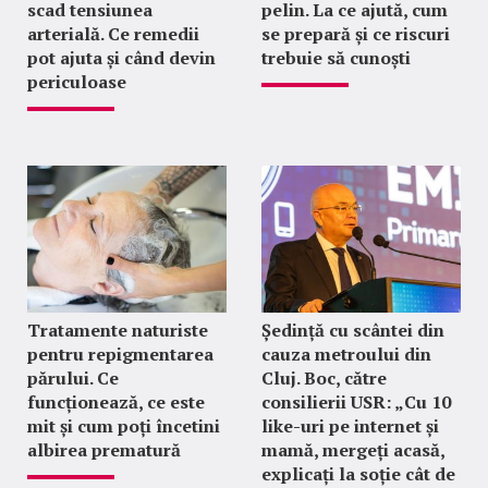
scad tensiunea
pelin. La ce ajută, cum
arterială. Ce remedii
se prepară și ce riscuri
pot ajuta și când devin
trebuie să cunoști
periculoase
Tratamente naturiste
Ședință cu scântei din
pentru repigmentarea
cauza metroului din
părului. Ce
Cluj. Boc, către
funcționează, ce este
consilierii USR: „Cu 10
mit și cum poți încetini
like-uri pe internet și
albirea prematură
mamă, mergeți acasă,
explicați la soție cât de