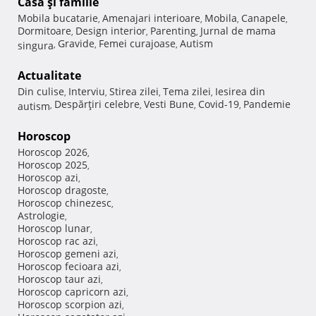
Casă şi familie
Mobila bucatarie
Amenajari interioare
Mobila
Canapele
,
,
,
,
Dormitoare
Design interior
Parenting
Jurnal de mama
,
,
,
Gravide
Femei curajoase
Autism
singura
,
,
,
Actualitate
Din culise
Interviu
Stirea zilei
Tema zilei
Iesirea din
,
,
,
,
Despărţiri celebre
Vesti Bune
Covid-19
Pandemie
autism
,
,
,
,
Horoscop
Horoscop 2026
,
Horoscop 2025
,
Horoscop azi
,
Horoscop dragoste
,
Horoscop chinezesc
,
Astrologie
,
Horoscop lunar
,
Horoscop rac azi
,
Horoscop gemeni azi
,
Horoscop fecioara azi
,
Horoscop taur azi
,
Horoscop capricorn azi
,
Horoscop scorpion azi
,