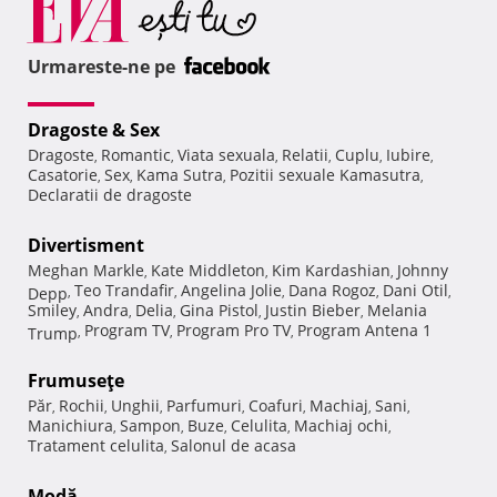
Urmareste-ne pe
Dragoste & Sex
Dragoste
Romantic
Viata sexuala
Relatii
Cuplu
Iubire
,
,
,
,
,
,
Casatorie
Sex
Kama Sutra
Pozitii sexuale Kamasutra
,
,
,
,
Declaratii de dragoste
Divertisment
Meghan Markle
Kate Middleton
Kim Kardashian
Johnny
,
,
,
Teo Trandafir
Angelina Jolie
Dana Rogoz
Dani Otil
Depp
,
,
,
,
,
Smiley
Andra
Delia
Gina Pistol
Justin Bieber
Melania
,
,
,
,
,
Program TV
Program Pro TV
Program Antena 1
Trump
,
,
,
Frumuseţe
Păr
Rochii
Unghii
Parfumuri
Coafuri
Machiaj
Sani
,
,
,
,
,
,
,
Manichiura
Sampon
Buze
Celulita
Machiaj ochi
,
,
,
,
,
Tratament celulita
Salonul de acasa
,
Modă