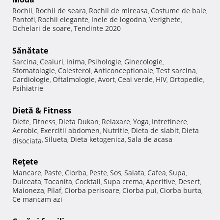
Rochii
Rochii de seara
Rochii de mireasa
Costume de baie
,
,
,
,
Pantofi
Rochii elegante
Inele de logodna
Verighete
,
,
,
,
Ochelari de soare
Tendinte 2020
,
Sănătate
Sarcina
Ceaiuri
Inima
Psihologie
Ginecologie
,
,
,
,
,
Stomatologie
Colesterol
Anticonceptionale
Test sarcina
,
,
,
,
Cardiologie
Oftalmologie
Avort
Ceai verde
HIV
Ortopedie
,
,
,
,
,
,
Psihiatrie
Dietă & Fitness
Diete
Fitness
Dieta Dukan
Relaxare
Yoga
Intretinere
,
,
,
,
,
,
Aerobic
Exercitii abdomen
Nutritie
Dieta de slabit
Dieta
,
,
,
,
Silueta
Dieta ketogenica
Sala de acasa
disociata
,
,
,
Reţete
Mancare
Paste
Ciorba
Peste
Sos
Salata
Cafea
Supa
,
,
,
,
,
,
,
,
Dulceata
Tocanita
Cocktail
Supa crema
Aperitive
Desert
,
,
,
,
,
,
Maioneza
Pilaf
Ciorba perisoare
Ciorba pui
Ciorba burta
,
,
,
,
,
Ce mancam azi