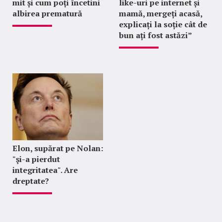
mit și cum poți încetini
like-uri pe internet și
albirea prematură
mamă, mergeți acasă,
explicați la soție cât de
bun ați fost astăzi”
Elon, supărat pe Nolan:
"şi-a pierdut
integritatea". Are
dreptate?