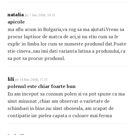
natalia
pe 7 Iun 2008, 10:15
apicole
ma aflu acum in Bulgaria,va rog sa ma ajutati.Vreau sa
procur laptisor de matca de aci,si nu stiu cum sa le
explic in limba lor cum se numeste produsul dat.Poate
stie cineva ,sau imi dati varianta latina a produsului,ca
sa pot sa procur produsul.
lili
pe 14 Mai 2008, 17:15
polenul este chiar foarte bun
Eu am inceput sa consum polen si va pot spune ca ma
simt minunat ,chiar am observat o varietate de
schimbari in bine.nu simt oboseala, am scapat de
contipatie iar pielea capata o culoare mai ferma