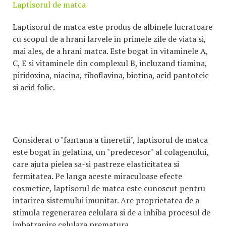
Laptisorul de matca
Laptisorul de matca este produs de albinele lucratoare
cu scopul de a hrani larvele in primele zile de viata si,
mai ales, de a hrani matca. Este bogat in vitaminele A,
C, E si vitaminele din complexul B, incluzand tiamina,
piridoxina, niacina, riboflavina, biotina, acid pantoteic
si acid folic.
Considerat o "fantana a tineretii", laptisorul de matca
este bogat in gelatina, un "predecesor" al colagenului,
care ajuta pielea sa-si pastreze elasticitatea si
fermitatea. Pe langa aceste miraculoase efecte
cosmetice, laptisorul de matca este cunoscut pentru
intarirea sistemului imunitar. Are proprietatea de a
stimula regenerarea celulara si de a inhiba procesul de
imbatranire celulara prematura.