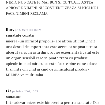
NIMIC NU POATE FI MAI BUN SI CU TOATE ASTEA
APROAPE NIMENI NU COSTIENTIZEAZA SI NICI NU I
FACE NIMENI RECLAMA
flory
pe 27 Mar 2008, 07:09
sanatate curata
mierea -un miracol propolis- are atitea utilitati ,incit
una destul de importanta este aceea ca se poate trata
ulcerul va spun asta din proprie experienta ficatul este
un organ sensibil care se poate trata cu produse
apicole in mod miraculos este foarte bine ca ne aduce-
ti aminte din cind in cind de miraculosul produs -
MIEREA va multumim
Lia
pe 26 Mar 2008, 10:03
sanatate
Intr-adevar miere este binevenita pentru sanatate. Dar