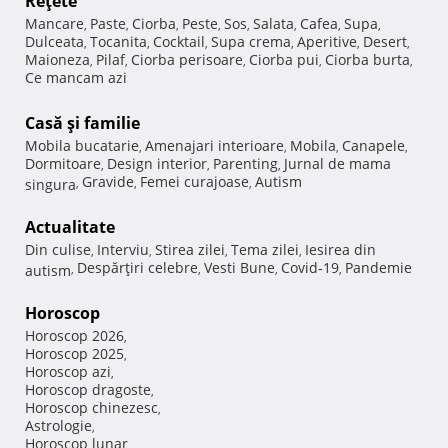
Reţete
Mancare
Paste
Ciorba
Peste
Sos
Salata
Cafea
Supa
,
,
,
,
,
,
,
,
Dulceata
Tocanita
Cocktail
Supa crema
Aperitive
Desert
,
,
,
,
,
,
Maioneza
Pilaf
Ciorba perisoare
Ciorba pui
Ciorba burta
,
,
,
,
,
Ce mancam azi
Casă şi familie
Mobila bucatarie
Amenajari interioare
Mobila
Canapele
,
,
,
,
Dormitoare
Design interior
Parenting
Jurnal de mama
,
,
,
Gravide
Femei curajoase
Autism
singura
,
,
,
Actualitate
Din culise
Interviu
Stirea zilei
Tema zilei
Iesirea din
,
,
,
,
Despărţiri celebre
Vesti Bune
Covid-19
Pandemie
autism
,
,
,
,
Horoscop
Horoscop 2026
,
Horoscop 2025
,
Horoscop azi
,
Horoscop dragoste
,
Horoscop chinezesc
,
Astrologie
,
Horoscop lunar
,