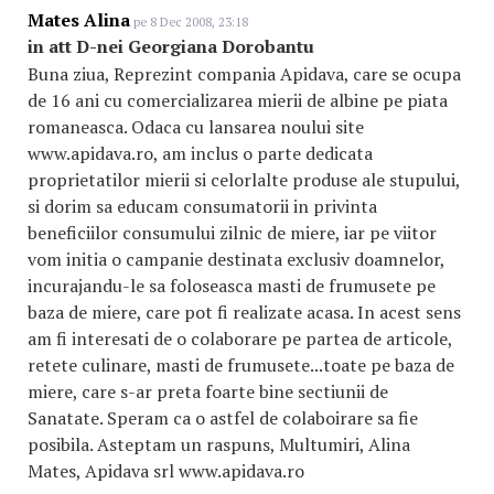
Mates Alina
pe 8 Dec 2008, 23:18
in att D-nei Georgiana Dorobantu
Buna ziua, Reprezint compania Apidava, care se ocupa
de 16 ani cu comercializarea mierii de albine pe piata
romaneasca. Odaca cu lansarea noului site
www.apidava.ro, am inclus o parte dedicata
proprietatilor mierii si celorlalte produse ale stupului,
si dorim sa educam consumatorii in privinta
beneficiilor consumului zilnic de miere, iar pe viitor
vom initia o campanie destinata exclusiv doamnelor,
incurajandu-le sa foloseasca masti de frumusete pe
baza de miere, care pot fi realizate acasa. In acest sens
am fi interesati de o colaborare pe partea de articole,
retete culinare, masti de frumusete...toate pe baza de
miere, care s-ar preta foarte bine sectiunii de
Sanatate. Speram ca o astfel de colaboirare sa fie
posibila. Asteptam un raspuns, Multumiri, Alina
Mates, Apidava srl www.apidava.ro