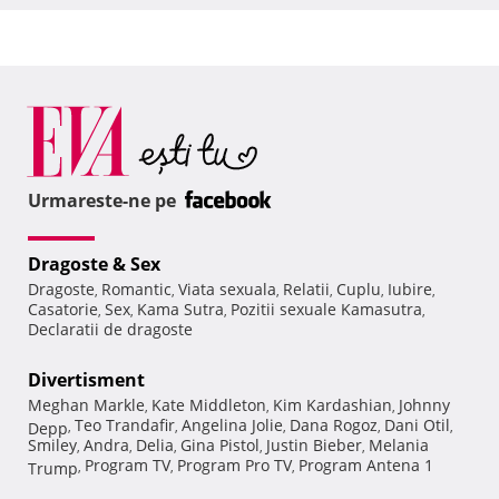
Urmareste-ne pe
Dragoste & Sex
Dragoste
Romantic
Viata sexuala
Relatii
Cuplu
Iubire
,
,
,
,
,
,
Casatorie
Sex
Kama Sutra
Pozitii sexuale Kamasutra
,
,
,
,
Declaratii de dragoste
Divertisment
Meghan Markle
Kate Middleton
Kim Kardashian
Johnny
,
,
,
Teo Trandafir
Angelina Jolie
Dana Rogoz
Dani Otil
Depp
,
,
,
,
,
Smiley
Andra
Delia
Gina Pistol
Justin Bieber
Melania
,
,
,
,
,
Program TV
Program Pro TV
Program Antena 1
Trump
,
,
,