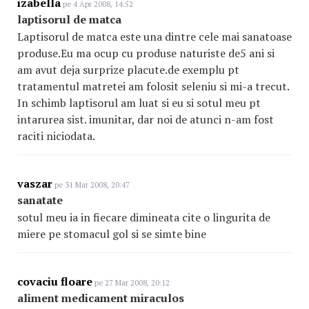
izabella
pe 4 Apr 2008, 14:52
laptisorul de matca
Laptisorul de matca este una dintre cele mai sanatoase
produse.Eu ma ocup cu produse naturiste de5 ani si
am avut deja surprize placute.de exemplu pt
tratamentul matretei am folosit seleniu si mi-a trecut.
In schimb laptisorul am luat si eu si sotul meu pt
intarurea sist. imunitar, dar noi de atunci n-am fost
raciti niciodata.
vaszar
pe 31 Mar 2008, 20:47
sanatate
sotul meu ia in fiecare dimineata cite o lingurita de
miere pe stomacul gol si se simte bine
covaciu floare
pe 27 Mar 2008, 20:12
aliment medicament miraculos