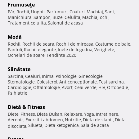
Frumuseţe
Păr
Rochii
Unghii
Parfumuri
Coafuri
Machiaj
Sani
,
,
,
,
,
,
,
Manichiura
Sampon
Buze
Celulita
Machiaj ochi
,
,
,
,
,
Tratament celulita
Salonul de acasa
,
Modă
Rochii
Rochii de seara
Rochii de mireasa
Costume de baie
,
,
,
,
Pantofi
Rochii elegante
Inele de logodna
Verighete
,
,
,
,
Ochelari de soare
Tendinte 2020
,
Sănătate
Sarcina
Ceaiuri
Inima
Psihologie
Ginecologie
,
,
,
,
,
Stomatologie
Colesterol
Anticonceptionale
Test sarcina
,
,
,
,
Cardiologie
Oftalmologie
Avort
Ceai verde
HIV
Ortopedie
,
,
,
,
,
,
Psihiatrie
Dietă & Fitness
Diete
Fitness
Dieta Dukan
Relaxare
Yoga
Intretinere
,
,
,
,
,
,
Aerobic
Exercitii abdomen
Nutritie
Dieta de slabit
Dieta
,
,
,
,
Silueta
Dieta ketogenica
Sala de acasa
disociata
,
,
,