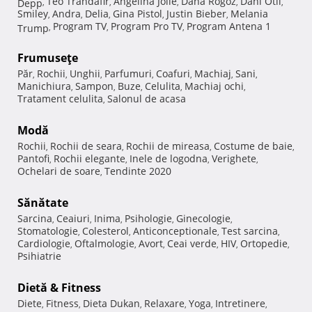
Teo Trandafir
Angelina Jolie
Dana Rogoz
Dani Otil
Depp
,
,
,
,
,
Smiley
Andra
Delia
Gina Pistol
Justin Bieber
Melania
,
,
,
,
,
Program TV
Program Pro TV
Program Antena 1
Trump
,
,
,
Frumuseţe
Păr
Rochii
Unghii
Parfumuri
Coafuri
Machiaj
Sani
,
,
,
,
,
,
,
Manichiura
Sampon
Buze
Celulita
Machiaj ochi
,
,
,
,
,
Tratament celulita
Salonul de acasa
,
Modă
Rochii
Rochii de seara
Rochii de mireasa
Costume de baie
,
,
,
,
Pantofi
Rochii elegante
Inele de logodna
Verighete
,
,
,
,
Ochelari de soare
Tendinte 2020
,
Sănătate
Sarcina
Ceaiuri
Inima
Psihologie
Ginecologie
,
,
,
,
,
Stomatologie
Colesterol
Anticonceptionale
Test sarcina
,
,
,
,
Cardiologie
Oftalmologie
Avort
Ceai verde
HIV
Ortopedie
,
,
,
,
,
,
Psihiatrie
Dietă & Fitness
Diete
Fitness
Dieta Dukan
Relaxare
Yoga
Intretinere
,
,
,
,
,
,