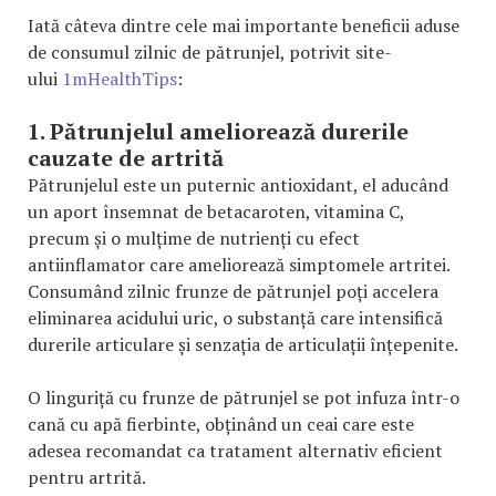
Iată câteva dintre cele mai importante beneficii aduse
de consumul zilnic de pătrunjel, potrivit site-
ului
1mHealthTips
:
1. Pătrunjelul ameliorează durerile
cauzate de artrită
Pătrunjelul este un puternic antioxidant, el aducând
un aport însemnat de betacaroten, vitamina C,
precum și o mulțime de nutrienți cu efect
antiinflamator care ameliorează simptomele artritei.
Consumând zilnic frunze de pătrunjel poți accelera
eliminarea acidului uric, o substanță care intensifică
durerile articulare și senzația de articulații înțepenite.
O linguriță cu frunze de pătrunjel se pot infuza într-o
cană cu apă fierbinte, obținând un ceai care este
adesea recomandat ca tratament alternativ eficient
pentru artrită.