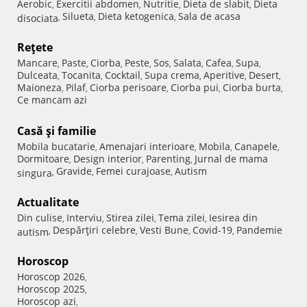
Aerobic
Exercitii abdomen
Nutritie
Dieta de slabit
Dieta
,
,
,
,
Silueta
Dieta ketogenica
Sala de acasa
disociata
,
,
,
Reţete
Mancare
Paste
Ciorba
Peste
Sos
Salata
Cafea
Supa
,
,
,
,
,
,
,
,
Dulceata
Tocanita
Cocktail
Supa crema
Aperitive
Desert
,
,
,
,
,
,
Maioneza
Pilaf
Ciorba perisoare
Ciorba pui
Ciorba burta
,
,
,
,
,
Ce mancam azi
Casă şi familie
Mobila bucatarie
Amenajari interioare
Mobila
Canapele
,
,
,
,
Dormitoare
Design interior
Parenting
Jurnal de mama
,
,
,
Gravide
Femei curajoase
Autism
singura
,
,
,
Actualitate
Din culise
Interviu
Stirea zilei
Tema zilei
Iesirea din
,
,
,
,
Despărţiri celebre
Vesti Bune
Covid-19
Pandemie
autism
,
,
,
,
Horoscop
Horoscop 2026
,
Horoscop 2025
,
Horoscop azi
,