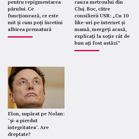
pentru repigmentarea
cauza metroului din
părului. Ce
Cluj. Boc, către
funcționează, ce este
consilierii USR: „Cu 10
mit și cum poți încetini
like-uri pe internet și
albirea prematură
mamă, mergeți acasă,
explicați la soție cât de
bun ați fost astăzi”
Elon, supărat pe Nolan:
"şi-a pierdut
integritatea". Are
dreptate?