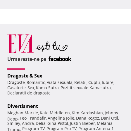
Urmareste-ne pe
Dragoste & Sex
Dragoste
Romantic
Viata sexuala
Relatii
Cuplu
Iubire
,
,
,
,
,
,
Casatorie
Sex
Kama Sutra
Pozitii sexuale Kamasutra
,
,
,
,
Declaratii de dragoste
Divertisment
Meghan Markle
Kate Middleton
Kim Kardashian
Johnny
,
,
,
Teo Trandafir
Angelina Jolie
Dana Rogoz
Dani Otil
Depp
,
,
,
,
,
Smiley
Andra
Delia
Gina Pistol
Justin Bieber
Melania
,
,
,
,
,
Program TV
Program Pro TV
Program Antena 1
Trump
,
,
,