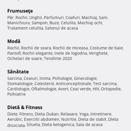
Frumuseţe
Păr
Rochii
Unghii
Parfumuri
Coafuri
Machiaj
Sani
,
,
,
,
,
,
,
Manichiura
Sampon
Buze
Celulita
Machiaj ochi
,
,
,
,
,
Tratament celulita
Salonul de acasa
,
Modă
Rochii
Rochii de seara
Rochii de mireasa
Costume de baie
,
,
,
,
Pantofi
Rochii elegante
Inele de logodna
Verighete
,
,
,
,
Ochelari de soare
Tendinte 2020
,
Sănătate
Sarcina
Ceaiuri
Inima
Psihologie
Ginecologie
,
,
,
,
,
Stomatologie
Colesterol
Anticonceptionale
Test sarcina
,
,
,
,
Cardiologie
Oftalmologie
Avort
Ceai verde
HIV
Ortopedie
,
,
,
,
,
,
Psihiatrie
Dietă & Fitness
Diete
Fitness
Dieta Dukan
Relaxare
Yoga
Intretinere
,
,
,
,
,
,
Aerobic
Exercitii abdomen
Nutritie
Dieta de slabit
Dieta
,
,
,
,
Silueta
Dieta ketogenica
Sala de acasa
disociata
,
,
,