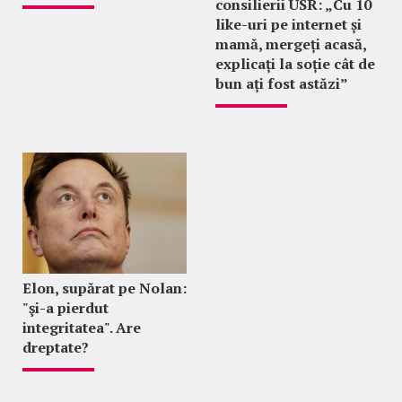
consilierii USR: „Cu 10
like-uri pe internet și
mamă, mergeți acasă,
explicați la soție cât de
bun ați fost astăzi”
Elon, supărat pe Nolan:
"şi-a pierdut
integritatea". Are
dreptate?