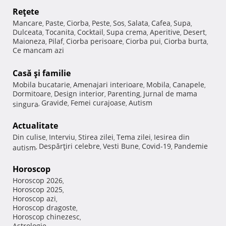
Reţete
Mancare
Paste
Ciorba
Peste
Sos
Salata
Cafea
Supa
,
,
,
,
,
,
,
,
Dulceata
Tocanita
Cocktail
Supa crema
Aperitive
Desert
,
,
,
,
,
,
Maioneza
Pilaf
Ciorba perisoare
Ciorba pui
Ciorba burta
,
,
,
,
,
Ce mancam azi
Casă şi familie
Mobila bucatarie
Amenajari interioare
Mobila
Canapele
,
,
,
,
Dormitoare
Design interior
Parenting
Jurnal de mama
,
,
,
Gravide
Femei curajoase
Autism
singura
,
,
,
Actualitate
Din culise
Interviu
Stirea zilei
Tema zilei
Iesirea din
,
,
,
,
Despărţiri celebre
Vesti Bune
Covid-19
Pandemie
autism
,
,
,
,
Horoscop
Horoscop 2026
,
Horoscop 2025
,
Horoscop azi
,
Horoscop dragoste
,
Horoscop chinezesc
,
Astrologie