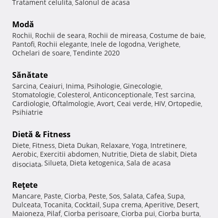
Tratament celulita
Salonul de acasa
,
Modă
Rochii
Rochii de seara
Rochii de mireasa
Costume de baie
,
,
,
,
Pantofi
Rochii elegante
Inele de logodna
Verighete
,
,
,
,
Ochelari de soare
Tendinte 2020
,
Sănătate
Sarcina
Ceaiuri
Inima
Psihologie
Ginecologie
,
,
,
,
,
Stomatologie
Colesterol
Anticonceptionale
Test sarcina
,
,
,
,
Cardiologie
Oftalmologie
Avort
Ceai verde
HIV
Ortopedie
,
,
,
,
,
,
Psihiatrie
Dietă & Fitness
Diete
Fitness
Dieta Dukan
Relaxare
Yoga
Intretinere
,
,
,
,
,
,
Aerobic
Exercitii abdomen
Nutritie
Dieta de slabit
Dieta
,
,
,
,
Silueta
Dieta ketogenica
Sala de acasa
disociata
,
,
,
Reţete
Mancare
Paste
Ciorba
Peste
Sos
Salata
Cafea
Supa
,
,
,
,
,
,
,
,
Dulceata
Tocanita
Cocktail
Supa crema
Aperitive
Desert
,
,
,
,
,
,
Maioneza
Pilaf
Ciorba perisoare
Ciorba pui
Ciorba burta
,
,
,
,
,