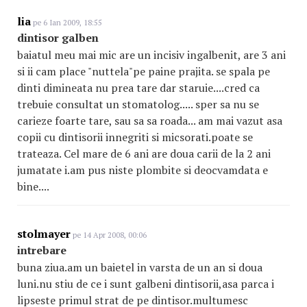
lia
pe 6 Ian 2009, 18:55
dintisor galben
baiatul meu mai mic are un incisiv ingalbenit, are 3 ani
si ii cam place "nuttela"pe paine prajita. se spala pe
dinti dimineata nu prea tare dar staruie....cred ca
trebuie consultat un stomatolog..... sper sa nu se
carieze foarte tare, sau sa sa roada... am mai vazut asa
copii cu dintisorii innegriti si micsorati.poate se
trateaza. Cel mare de 6 ani are doua carii de la 2 ani
jumatate i.am pus niste plombite si deocvamdata e
bine....
stolmayer
pe 14 Apr 2008, 00:06
intrebare
buna ziua.am un baietel in varsta de un an si doua
luni.nu stiu de ce i sunt galbeni dintisorii,asa parca i
lipseste primul strat de pe dintisor.multumesc