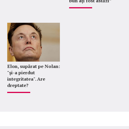
bun ați fost astăzi”
Elon, supărat pe Nolan:
"şi-a pierdut
integritatea". Are
dreptate?