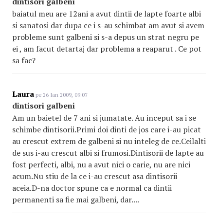
dintisori galbeni
baiatul meu are 12ani a avut dintii de lapte foarte albi
si sanatosi dar dupa ce i s-au schimbat am avut si avem
probleme sunt galbeni si s-a depus un strat negru pe
ei , am facut detartaj dar problema a reaparut . Ce pot
sa fac?
Laura
pe 26 Ian 2009, 09:07
dintisori galbeni
Am un baietel de 7 ani si jumatate. Au inceput sa i se
schimbe dintisorii.Primi doi dinti de jos care i-au picat
au crescut extrem de galbeni si nu inteleg de ce.Ceilalti
de sus i-au crescut albi si frumosi.Dintisorii de lapte au
fost perfecti, albi, nu a avut nici o carie, nu are nici
acum.Nu stiu de la ce i-au crescut asa dintisorii
aceia.D-na doctor spune ca e normal ca dintii
permanenti sa fie mai galbeni, dar....