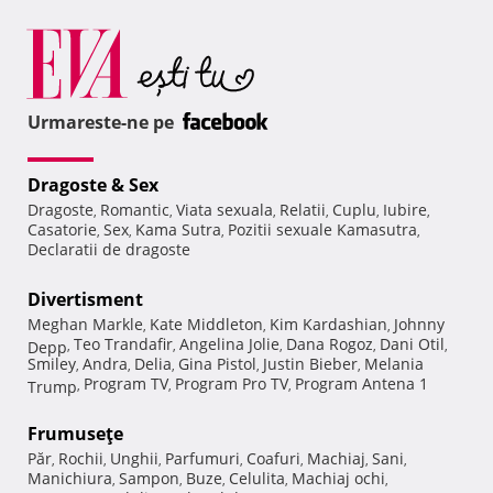
Urmareste-ne pe
Dragoste & Sex
Dragoste
Romantic
Viata sexuala
Relatii
Cuplu
Iubire
,
,
,
,
,
,
Casatorie
Sex
Kama Sutra
Pozitii sexuale Kamasutra
,
,
,
,
Declaratii de dragoste
Divertisment
Meghan Markle
Kate Middleton
Kim Kardashian
Johnny
,
,
,
Teo Trandafir
Angelina Jolie
Dana Rogoz
Dani Otil
Depp
,
,
,
,
,
Smiley
Andra
Delia
Gina Pistol
Justin Bieber
Melania
,
,
,
,
,
Program TV
Program Pro TV
Program Antena 1
Trump
,
,
,
Frumuseţe
Păr
Rochii
Unghii
Parfumuri
Coafuri
Machiaj
Sani
,
,
,
,
,
,
,
Manichiura
Sampon
Buze
Celulita
Machiaj ochi
,
,
,
,
,