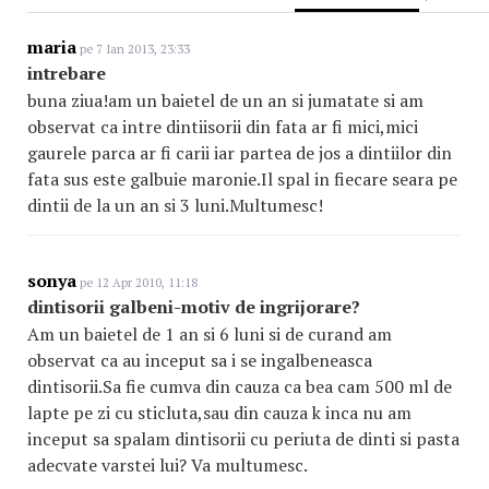
maria
pe 7 Ian 2013, 23:33
intrebare
buna ziua!am un baietel de un an si jumatate si am
observat ca intre dintiisorii din fata ar fi mici,mici
gaurele parca ar fi carii iar partea de jos a dintiilor din
fata sus este galbuie maronie.Il spal in fiecare seara pe
dintii de la un an si 3 luni.Multumesc!
sonya
pe 12 Apr 2010, 11:18
dintisorii galbeni-motiv de ingrijorare?
Am un baietel de 1 an si 6 luni si de curand am
observat ca au inceput sa i se ingalbeneasca
dintisorii.Sa fie cumva din cauza ca bea cam 500 ml de
lapte pe zi cu sticluta,sau din cauza k inca nu am
inceput sa spalam dintisorii cu periuta de dinti si pasta
adecvate varstei lui? Va multumesc.