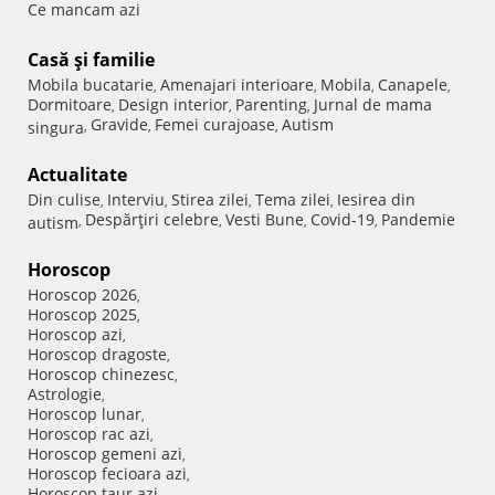
Ce mancam azi
Casă şi familie
Mobila bucatarie
Amenajari interioare
Mobila
Canapele
,
,
,
,
Dormitoare
Design interior
Parenting
Jurnal de mama
,
,
,
Gravide
Femei curajoase
Autism
singura
,
,
,
Actualitate
Din culise
Interviu
Stirea zilei
Tema zilei
Iesirea din
,
,
,
,
Despărţiri celebre
Vesti Bune
Covid-19
Pandemie
autism
,
,
,
,
Horoscop
Horoscop 2026
,
Horoscop 2025
,
Horoscop azi
,
Horoscop dragoste
,
Horoscop chinezesc
,
Astrologie
,
Horoscop lunar
,
Horoscop rac azi
,
Horoscop gemeni azi
,
Horoscop fecioara azi
,
Horoscop taur azi
,