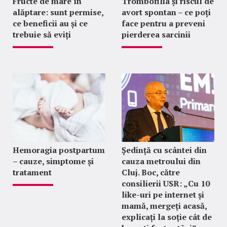
Fructe de mare în
Trombofilia și riscul de
alăptare: sunt permise,
avort spontan – ce poți
ce beneficii au și ce
face pentru a preveni
trebuie să eviți
pierderea sarcinii
Hemoragia postpartum
Ședință cu scântei din
– cauze, simptome și
cauza metroului din
tratament
Cluj. Boc, către
consilierii USR: „Cu 10
like-uri pe internet și
mamă, mergeți acasă,
explicați la soție cât de