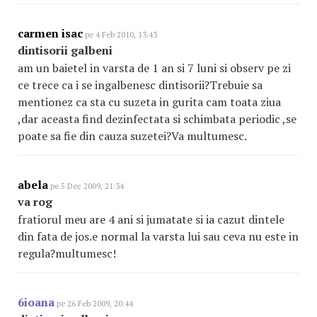
carmen isac
pe 4 Feb 2010, 13:43
dintisorii galbeni
am un baietel in varsta de 1 an si 7 luni si observ pe zi
ce trece ca i se ingalbenesc dintisorii?Trebuie sa
mentionez ca sta cu suzeta in gurita cam toata ziua
,dar aceasta find dezinfectata si schimbata periodic ,se
poate sa fie din cauza suzetei?Va multumesc.
abela
pe 5 Dec 2009, 21:34
va rog
fratiorul meu are 4 ani si jumatate si ia cazut dintele
din fata de jos.e normal la varsta lui sau ceva nu este in
regula?multumesc!
6ioana
pe 26 Feb 2009, 20:44