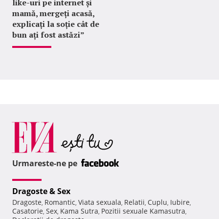
like-uri pe internet și
mamă, mergeți acasă,
explicați la soție cât de
bun ați fost astăzi”
Urmareste-ne pe
Dragoste & Sex
Dragoste
Romantic
Viata sexuala
Relatii
Cuplu
Iubire
,
,
,
,
,
,
Casatorie
Sex
Kama Sutra
Pozitii sexuale Kamasutra
,
,
,
,