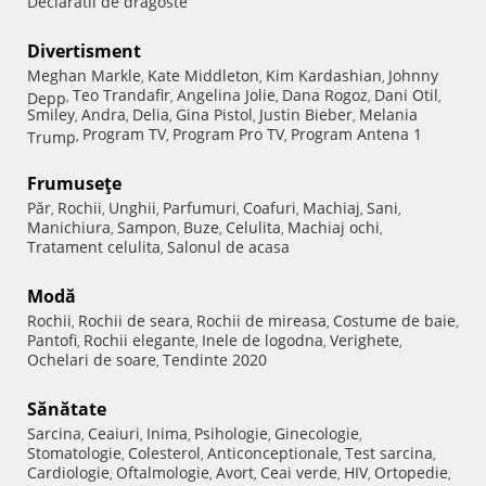
Declaratii de dragoste
Divertisment
Meghan Markle
Kate Middleton
Kim Kardashian
Johnny
,
,
,
Teo Trandafir
Angelina Jolie
Dana Rogoz
Dani Otil
Depp
,
,
,
,
,
Smiley
Andra
Delia
Gina Pistol
Justin Bieber
Melania
,
,
,
,
,
Program TV
Program Pro TV
Program Antena 1
Trump
,
,
,
Frumuseţe
Păr
Rochii
Unghii
Parfumuri
Coafuri
Machiaj
Sani
,
,
,
,
,
,
,
Manichiura
Sampon
Buze
Celulita
Machiaj ochi
,
,
,
,
,
Tratament celulita
Salonul de acasa
,
Modă
Rochii
Rochii de seara
Rochii de mireasa
Costume de baie
,
,
,
,
Pantofi
Rochii elegante
Inele de logodna
Verighete
,
,
,
,
Ochelari de soare
Tendinte 2020
,
Sănătate
Sarcina
Ceaiuri
Inima
Psihologie
Ginecologie
,
,
,
,
,
Stomatologie
Colesterol
Anticonceptionale
Test sarcina
,
,
,
,
Cardiologie
Oftalmologie
Avort
Ceai verde
HIV
Ortopedie
,
,
,
,
,
,