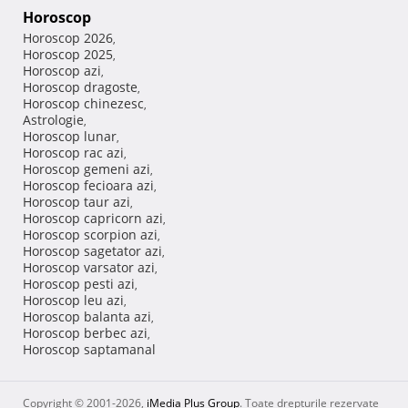
Horoscop
Horoscop 2026
,
Horoscop 2025
,
Horoscop azi
,
Horoscop dragoste
,
Horoscop chinezesc
,
Astrologie
,
Horoscop lunar
,
Horoscop rac azi
,
Horoscop gemeni azi
,
Horoscop fecioara azi
,
Horoscop taur azi
,
Horoscop capricorn azi
,
Horoscop scorpion azi
,
Horoscop sagetator azi
,
Horoscop varsator azi
,
Horoscop pesti azi
,
Horoscop leu azi
,
Horoscop balanta azi
,
Horoscop berbec azi
,
Horoscop saptamanal
Copyright © 2001-2026,
iMedia Plus Group
. Toate drepturile rezervate