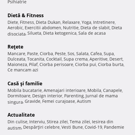
Psihiatrie
Dietă & Fitness
Diete
Fitness
Dieta Dukan
Relaxare
Yoga
Intretinere
,
,
,
,
,
,
Aerobic
Exercitii abdomen
Nutritie
Dieta de slabit
Dieta
,
,
,
,
Silueta
Dieta ketogenica
Sala de acasa
disociata
,
,
,
Reţete
Mancare
Paste
Ciorba
Peste
Sos
Salata
Cafea
Supa
,
,
,
,
,
,
,
,
Dulceata
Tocanita
Cocktail
Supa crema
Aperitive
Desert
,
,
,
,
,
,
Maioneza
Pilaf
Ciorba perisoare
Ciorba pui
Ciorba burta
,
,
,
,
,
Ce mancam azi
Casă şi familie
Mobila bucatarie
Amenajari interioare
Mobila
Canapele
,
,
,
,
Dormitoare
Design interior
Parenting
Jurnal de mama
,
,
,
Gravide
Femei curajoase
Autism
singura
,
,
,
Actualitate
Din culise
Interviu
Stirea zilei
Tema zilei
Iesirea din
,
,
,
,
Despărţiri celebre
Vesti Bune
Covid-19
Pandemie
autism
,
,
,
,