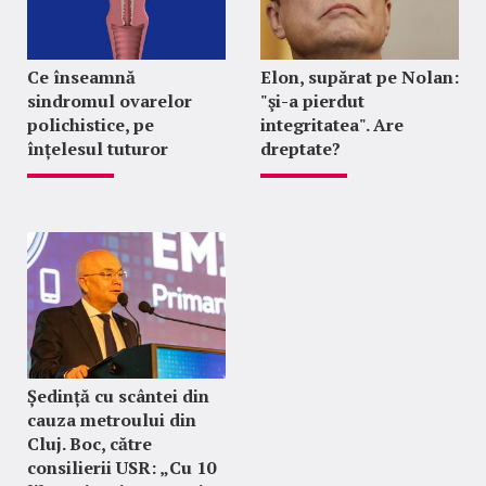
Ce înseamnă
Elon, supărat pe Nolan:
sindromul ovarelor
"şi-a pierdut
polichistice, pe
integritatea". Are
înțelesul tuturor
dreptate?
Ședință cu scântei din
cauza metroului din
Cluj. Boc, către
consilierii USR: „Cu 10