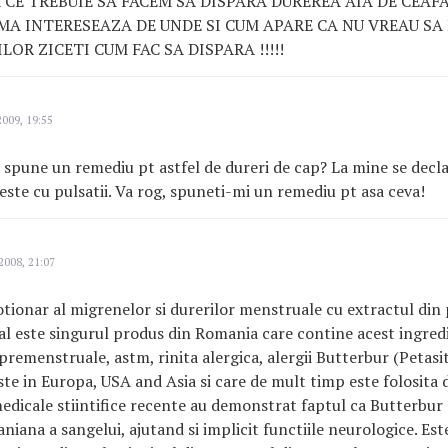
 CE TREBUIE SA FACEM SA DISPARA DUREREA AIA DE CEAFA
A INTERESEAZA DE UNDE SI CUM APARE CA NU VREAU SA
OR ZICETI CUM FAC SA DISPARA !!!!!
2009, 19:55
i spune un remediu pt astfel de dureri de cap? La mine se decl
 este cu pulsatii. Va rog, spuneti-mi un remediu pt asa ceva!
2008, 21:07
ionar al migrenelor si durerilor menstruale cu extractul din 
l este singurul produs din Romania care contine acest ingredie
premenstruale, astm, rinita alergica, alergii Butterbur (Petasi
ste in Europa, USA and Asia si care de mult timp este folosita
medicale stiintifice recente au demonstrat faptul ca Butterbu
raniana a sangelui, ajutand si implicit functiile neurologice. E