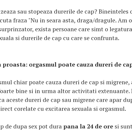
eaza sau stopeaza durerile de cap? Bineinteles 
scuta fraza "Nu in seara asta, draga/dragule. Am 
surprinzator, exista persoane care simt o legatura
xuala si durerile de cap cu care se confrunta.
a proasta: orgasmul poate cauza dureri de ca
mul chiar poate cauza dureri de cap si migrene, 
oarte bine si in urma altor activitati extenuante. D
 ca aceste dureri de cap sau migrene care apar du
direct corelate cu excitarea sexuala si orgasmul.
ap de dupa sex pot dura
pana la 24 de ore
si sun