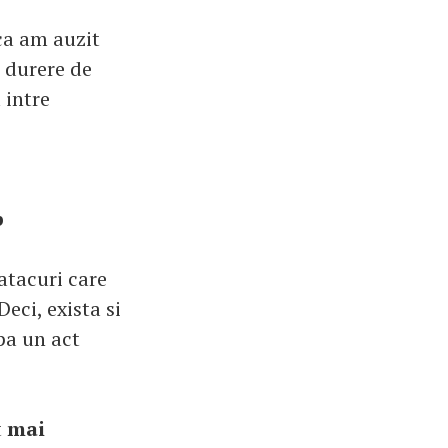
ca am auzit
o durere de
 intre
p
atacuri care
eci, exista si
pa un act
t
mai