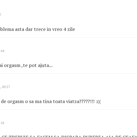
7
blema asta dar trece in vreo 4 zile
:44
i orgasm ,te pot ajuta...
, 00:57
de orgasm o sa ma tina toata viatza?????!!! :((
:18