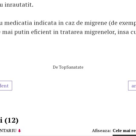
u inrautatit.
 medicatia indicata in caz de migrene (de exempl
 mai putin eficient in tratarea migrenelor, insa c
De
TopSanatate
dent
ar
 (12)
NTARIU
Afiseaza:
Cele mai r