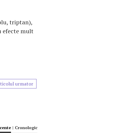
u, triptan),
u efecte mult
ticolul urmator
ecente
|
Cronologic