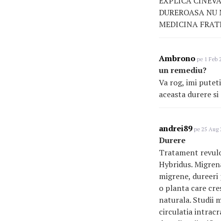
EXPLICA CINEVA
DUREROASA NU M
MEDICINA FRATIL
Ambrono
pe 1 Feb 
un remediu?
Va rog, imi putet
aceasta durere si
andrei89
pe 25 Aug 
Durere
Tratament revulot
Hybridus. Migrena
migrene, dureeri 
o planta care cre
naturala. Studii 
circulatia intrac