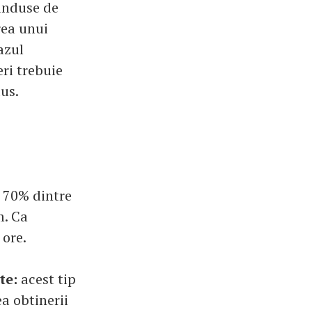
 induse de
rea unui
azul
eri trebuie
us.
e 70% dintre
m. Ca
 ore.
te:
acest tip
ea obtinerii