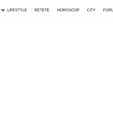
rebui să mergi
și 60 de ani. De ce te trezești mai des
pe măsură ce înaintezi în vârstă
LIFESTYLE
RETETE
HOROSCOP
CITY
FOR