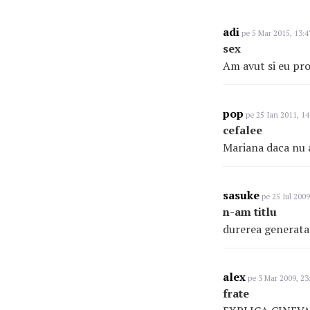
adi
pe 5 Mar 2015, 13:4
sex
Am avut si eu pro
pop
pe 25 Ian 2011, 14
cefalee
Mariana daca nu a
sasuke
pe 25 Iul 2009
n-am titlu
durerea generata 
alex
pe 3 Mar 2009, 23
frate