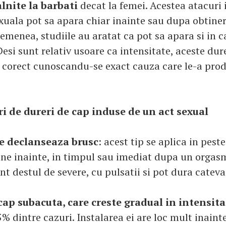
alnite la barbati
decat la femei. Acestea atacuri
exuala pot sa apara chiar inainte sau dupa obtine
emenea, studiile au aratat ca pot sa apara si in c
esi sunt relativ usoare ca intensitate, aceste dur
 corect cunoscandu-se exact cauza care le-a prod
ri de dureri de cap induse de un act sexual
se declanseaza brusc
: acest tip se aplica in pest
vine inainte, in timpul sau imediat dupa un orgas
nt destul de severe, cu pulsatii si pot dura cateva
cap subacuta, care creste gradual in intensita
5% dintre cazuri. Instalarea ei are loc mult inaint