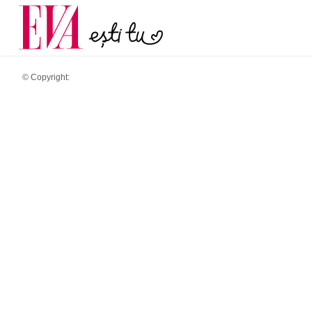
menopauză și când ar t
Carieră
la medic
Actualitate
© Copyright: