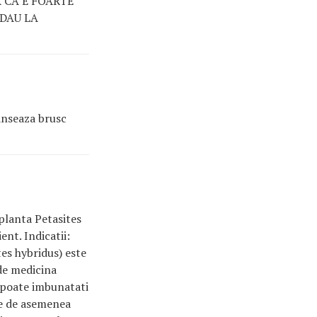
 CA E FOARTE
 DAU LA
anseaza brusc
planta Petasites
nt. Indicatii:
tes hybridus) este
 de medicina
r poate imbunatati
ste de asemenea