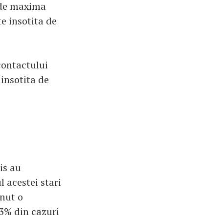
 de maxima
te insotita de
contactului
 insotita de
is au
l acestei stari
inut o
,3% din cazuri