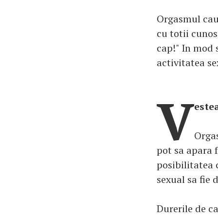
Orgasmul cauz
cu totii cuno
cap!" In mod 
activitatea se
V
este
Orgas
pot sa apara f
posibilitatea
sexual sa fie 
Durerile de c