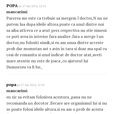
POPA
pe 27 Ian 2014, 12:16
mancarimi
Parerea me este ca trebuie sa mergem l doctor,N nu ne
putem lua dupa ideile altora.poate ca unul dintre noi
sa aiba atlceva ce a avut pers respectiva nu stie nimeni
ce poti avea in interior fara analize .fara a merge l un
doctor,nu folositi nimik,si eu am unua dintre acceste
prob dar momntan ast s avin in tara si doar ma spal cu
ceai de romanita si unul indicat de doctor atat,aveti
mare atentie nu este de joaca ,cu ajutorul lui
Dumnezeu va fi bn ,
popa
pe 27 Ian 2014, 12:10
mancarimi
eu zic sa evitam folosirea acestora ,pana nu ne
recomanda un docotor .fiecare are organismul lui si nu
se poate folosi ideile altora.si eu am o prob de acesta