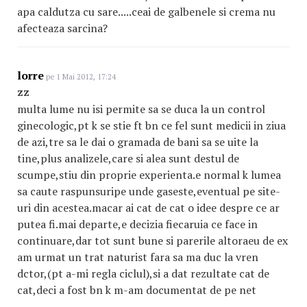
apa caldutza cu sare.....ceai de galbenele si crema nu
afecteaza sarcina?
lorre
pe 1 Mai 2012, 17:24
zz
multa lume nu isi permite sa se duca la un control
ginecologic,pt k se stie ft bn ce fel sunt medicii in ziua
de azi,tre sa le dai o gramada de bani sa se uite la
tine,plus analizele,care si alea sunt destul de
scumpe,stiu din proprie experienta.e normal k lumea
sa caute raspunsuripe unde gaseste,eventual pe site-
uri din acestea.macar ai cat de cat o idee despre ce ar
putea fi.mai departe,e decizia fiecaruia ce face in
continuare,dar tot sunt bune si parerile altoraeu de ex
am urmat un trat naturist fara sa ma duc la vren
dctor,(pt a-mi regla ciclul),si a dat rezultate cat de
cat,deci a fost bn k m-am documentat de pe net