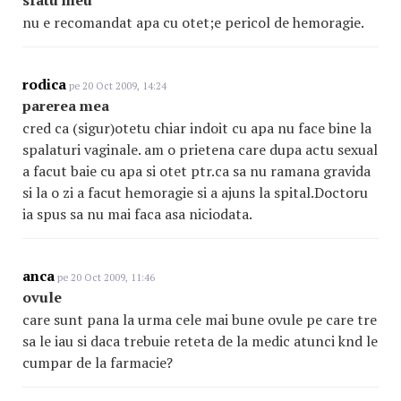
sfatu meu
nu e recomandat apa cu otet;e pericol de hemoragie.
rodica
pe 20 Oct 2009, 14:24
parerea mea
cred ca (sigur)otetu chiar indoit cu apa nu face bine la
spalaturi vaginale. am o prietena care dupa actu sexual
a facut baie cu apa si otet ptr.ca sa nu ramana gravida
si la o zi a facut hemoragie si a ajuns la spital.Doctoru
ia spus sa nu mai faca asa niciodata.
anca
pe 20 Oct 2009, 11:46
ovule
care sunt pana la urma cele mai bune ovule pe care tre
sa le iau si daca trebuie reteta de la medic atunci knd le
cumpar de la farmacie?