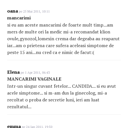
oana
pe 25 Mai 2011, 10:11
mancarimi
si eu am aceste mancarimi de foarte mult timp...am
mers de multe ori la medic mi-a recomandat klion
ovule,gynozol,lomexin crema dar degeaba au reaparut
iar...am o prietena care sufera aceleasi simptome de
peste 15 ani...nu cred ca e nimic de facut:(
Elena
pe 1 Apr 2011, 06:43
MANCARIMI VAGINALE
Intr-un singur cuvant fetelor... CANDIDA... si eu avut
acele simptome... si m-am dus la ginecolog, mi-a
recoltat o proba de secretie luni, ieri am luat
rezultatul...
emma
pe 24 Ian 2011, 19:50