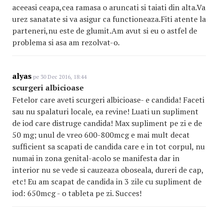
aceeasi ceapa,cea ramasa o aruncati si taiati din alta.Va
urez sanatate si va asigur ca functioneaza.Fiti atente la
parteneri,nu este de glumit.Am avut si eu o astfel de
problema si asa am rezolvat-o.
alyas
pe 30 Dec 2016, 18:44
scurgeri albicioase
Fetelor care aveti scurgeri albicioase- e candida! Faceti
sau nu spalaturi locale, ea revine! Luati un supliment
de iod care distruge candida! Max supliment pe zi e de
50 mg; unul de vreo 600-800mcg e mai mult decat
sufficient sa scapati de candida care e in tot corpul, nu
numai in zona genital-acolo se manifesta dar in
interior nu se vede si cauzeaza oboseala, dureri de cap,
etc! Eu am scapat de candida in 3 zile cu supliment de
iod: 650mcg - o tableta pe zi. Succes!