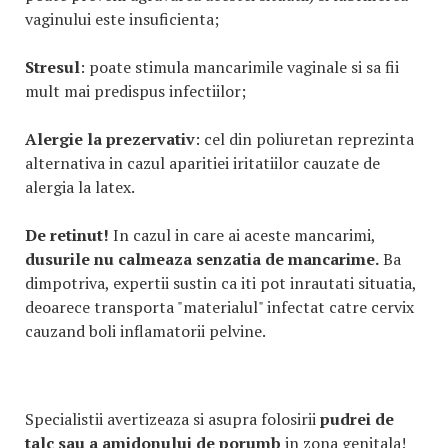
vaginului este insuficienta;
Stresul
: poate stimula mancarimile vaginale si sa fii
mult mai predispus infectiilor;
Alergie la prezervativ
: cel din poliuretan reprezinta
alternativa in cazul aparitiei iritatiilor cauzate de
alergia la latex.
De retinut!
In cazul in care ai aceste mancarimi,
dusurile nu calmeaza senzatia de mancarime.
Ba
dimpotriva, expertii sustin ca iti pot inrautati situatia,
deoarece transporta "materialul" infectat catre cervix
cauzand boli inflamatorii pelvine.
Specialistii avertizeaza si asupra folosirii
pudrei de
talc sau a amidonului de porumb
in zona genitala!