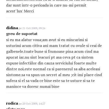
dar sunt intr-o perioada in care nu-mi permit
acest"lux' Merci
didina
pe 21 Oct 2009, 09:26
greu de suportat
si eu ma alatur voua;am avut si eu mincarimi si
usturimi acum citiva ani mam tratat cu ovule si ceai de
galbenele.toate bune si frumoase pina acum cind ma
apucat iar.nu sint leacuri pt asa ceva pt ca sintem
expuse infectiilor din cauza serviciului foarte multe
dintre noi.este normal ca si parenerul sa aiba aceleasi
sintome.sa va spun un secret al meu ;cit imi place cind
sufera si el sa vada ce bine este sa te usture si sa te
manince va doresc numai bine
rodica
pe 20 Oct 2009, 14:27