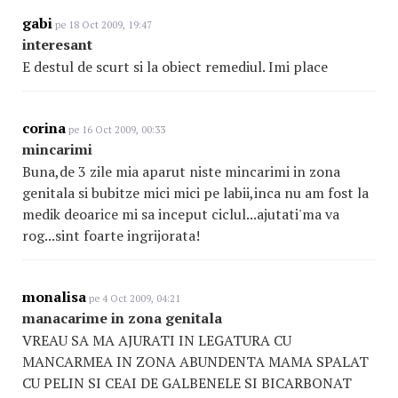
gabi
pe 18 Oct 2009, 19:47
interesant
E destul de scurt si la obiect remediul. Imi place
corina
pe 16 Oct 2009, 00:33
mincarimi
Buna,de 3 zile mia aparut niste mincarimi in zona
genitala si bubitze mici mici pe labii,inca nu am fost la
medik deoarice mi sa inceput ciclul...ajutati'ma va
rog...sint foarte ingrijorata!
monalisa
pe 4 Oct 2009, 04:21
manacarime in zona genitala
VREAU SA MA AJURATI IN LEGATURA CU
MANCARMEA IN ZONA ABUNDENTA MAMA SPALAT
CU PELIN SI CEAI DE GALBENELE SI BICARBONAT