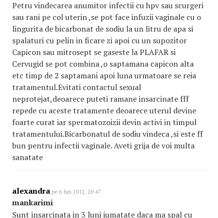
Petru vindecarea anumitor infectii cu hpv sau scurgeri
sau rani pe col uterin ,se pot face infuzii vaginale cu o
lingurita de bicarbonat de sodiu la un litru de apa si
spalaturi cu pelin in ficare zi apoi cu un supozitor
Capicon sau mitrosept se gaseste la PLAFAR si
Cervugid se pot combina ,o saptamana capicon alta
etc timp de 2 saptamani apoi luna urmatoare se reia
tratamentul.Evitati contactul sexual
neprotejat,deoarece puteti ramane insarcinate fff
repede cu aceste tratamente deoarece uterul devine
foarte curat iar spermatozoizii devin activi in timpul
tratamentului.Bicarbonatul de sodiu vindeca ,si este ff
bun pentru infectii vaginale. Aveti grija de voi multa
sanatate
alexandra
pe 6 Iun 2012, 20:47
mankarimi
Sunt insarcinata in 3 luni jumatate daca ma spal cu