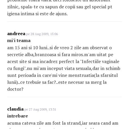
zilnic, spala-te cu sapun de copii sau gel special pt
igiena intima si este de ajuns.
andreea
pe 28 Aug 2009, 15:06
mi'i teama
am 15 ani si 10 luni..si de vreo 2 zile am observat o
secretie alba,branzoasa si fara miros.m'am uitat pe
acest site si ma incadrez perfect la "Infectiile vaginale
cu fungi".nu mi'am inceput viata sexuala,dar in schimb
sunt perioada in care'mi vine menstruatia(la sfarsitul
lunii)..ce trebuie sa fac?..este necesar sa merg la
doctor?
claudia
pe 27 Aug 2009, 13:31
intrebare
acuma cateva zile am fost la strand,iar seara cand am