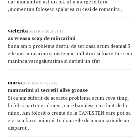
dar momentan ast un pik pt a merge in tara
,momentan folosesc spalarea cu ceai de romanita ,
victerita
pe 29 Nov 2013, 21:11
as vreasa scap de mincarimi
buna am o problema destul de serioasa acum deamai 3
zile am mincarimi si niste mici inflaturi si foare tare ma
maninca varogajutatima si datimi un sfat
maria
pe 18 Nov 2013, 20:45
mancarimi si secretii albe groase
Si eu am suferit de aceasta problema acum ceva timp,
la fel si partenerul meu , care banuiesc ca a luat de la
mine . Am folosit o crema de la CANESTEN care pot sa
zic ca a facut minuni. In doua zile deja mancarimile au
disparut .