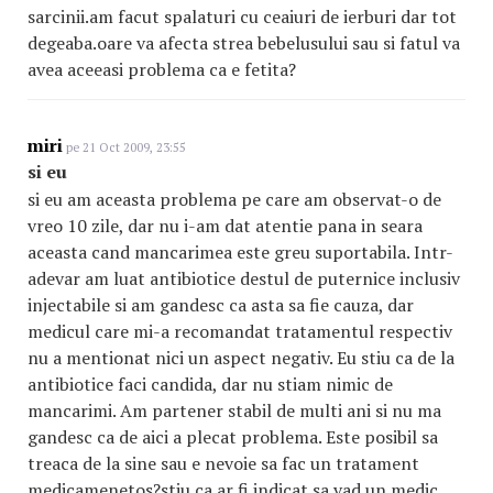
sarcinii.am facut spalaturi cu ceaiuri de ierburi dar tot
degeaba.oare va afecta strea bebelusului sau si fatul va
avea aceeasi problema ca e fetita?
miri
pe 21 Oct 2009, 23:55
si eu
si eu am aceasta problema pe care am observat-o de
vreo 10 zile, dar nu i-am dat atentie pana in seara
aceasta cand mancarimea este greu suportabila. Intr-
adevar am luat antibiotice destul de puternice inclusiv
injectabile si am gandesc ca asta sa fie cauza, dar
medicul care mi-a recomandat tratamentul respectiv
nu a mentionat nici un aspect negativ. Eu stiu ca de la
antibiotice faci candida, dar nu stiam nimic de
mancarimi. Am partener stabil de multi ani si nu ma
gandesc ca de aici a plecat problema. Este posibil sa
treaca de la sine sau e nevoie sa fac un tratament
medicamenetos?stiu ca ar fi indicat sa vad un medic,