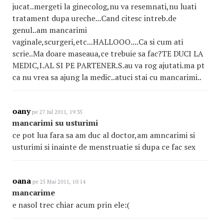
jucat..mergeti la ginecolog,nu va resemnati,nu luati
tratament dupa ureche...Cand citesc intreb.de
genul..am mancarimi
vaginale,scurgeri,etc...HALLOOO....Ca si cum ati
scrie..Ma doare maseaua,ce trebuie sa fac?TE DUCI LA
MEDIC,I.AL SI PE PARTENER.S.au va rog ajutati.ma pt
ca nu vrea sa ajung la medic..atuci stai cu mancarimi..
oany
pe 27 Iul 2011, 19:35
mancarimi su usturimi
ce pot lua fara sa am duc al doctor,am amncarimi si
usturimi si inainte de menstruatie si dupa ce fac sex
oana
pe 25 Mai 2011, 10:14
mancarime
e nasol trec chiar acum prin ele:(