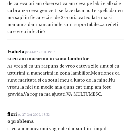
de cateva ori am observat ca am ceva pe labii e alb si e
ca branza ceva gen ce ti se face daca nu te speli..dar eu
ma sapl in fiecare zi si de 2-3 ori...cateodata ma si
mananca dar mancarimile sunt suportabile....credeti
ca e vreo infectie?
Izabela
pe 4 Mar 2010, 19:53
si eu am macarimi in zona lambiilor
As vrea si eu un raspuns de vreo cateva zile simt si eu
usturimi si mancarimi in zona lambiilor.Mentionez ca
sunt maritata si ca sotul meu a luato de la mine.Nu
vreau la nici un medic mia ajuns cat timp am fost
gravida.Va rog sa ma ajutati.VA MULTUMESC.
flori
pe 27 Oct 2009, 13:32
o problema
si eu am mancarimi vaginale dar sunt in timpul