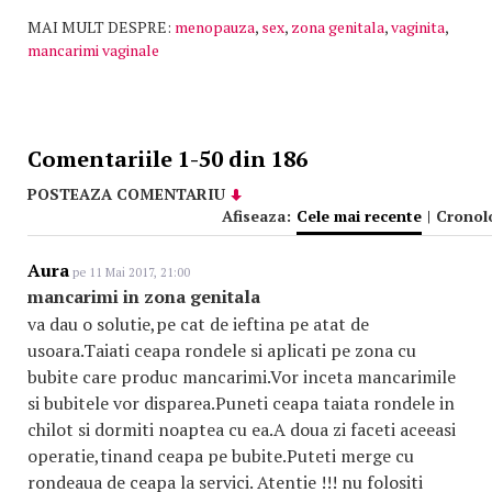
MAI MULT DESPRE:
menopauza
,
sex
,
zona genitala
,
vaginita
,
mancarimi vaginale
Comentariile 1-50 din 186
POSTEAZA COMENTARIU
Afiseaza:
Cele mai recente
|
Cronol
Aura
pe 11 Mai 2017, 21:00
mancarimi in zona genitala
va dau o solutie,pe cat de ieftina pe atat de
usoara.Taiati ceapa rondele si aplicati pe zona cu
bubite care produc mancarimi.Vor inceta mancarimile
si bubitele vor disparea.Puneti ceapa taiata rondele in
chilot si dormiti noaptea cu ea.A doua zi faceti aceeasi
operatie,tinand ceapa pe bubite.Puteti merge cu
rondeaua de ceapa la servici. Atentie !!! nu folositi