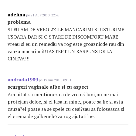
adelina
pe 21 Aug 2010, 22:45
problema
SI EU AM DE VREO 2ZILE MANCARIMI SI USTURIME
USOARA DAR SI O STARE DE DISCOMFORT MARE
vreau si eu un remediu va rog este groaznicde rau din
cauza macarimii!!1ASTEPT UN RASPUNS DE LA
CINEVA!!!
andrada1989
pe 19 Iun 2010, 09:51
scurgeri vaginale albe si cu aspect
Am uitat sa mentionez ca de vreo 5 luni,nu ne mai
protejam deloc,,si el lasa in mine,,poate sa fie si asta
cauza?el poate sa se spele cu ceai?sau sa foloseasca si
el crema de galbenele?va rog ajutati`ne.