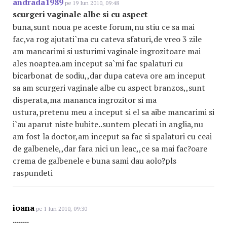
andrada1989
pe 19 Iun 2010, 09:48
scurgeri vaginale albe si cu aspect
buna,sunt noua pe aceste forum,nu stiu ce sa mai
fac,va rog ajutati`ma cu cateva sfaturi,de vreo 3 zile
am mancarimi si usturimi vaginale ingrozitoare mai
ales noaptea.am inceput sa`mi fac spalaturi cu
bicarbonat de sodiu,,dar dupa cateva ore am inceput
sa am scurgeri vaginale albe cu aspect branzos,,sunt
disperata,ma mananca ingrozitor si ma
ustura,pretenu meu a inceput si el sa aibe mancarimi si
i`au aparut niste bubite..suntem plecati in anglia,nu
am fost la doctor,am inceput sa fac si spalaturi cu ceai
de galbenele,,dar fara nici un leac,,ce sa mai fac?oare
crema de galbenele e buna sami dau aolo?pls
raspundeti
ioana
pe 1 Iun 2010, 09:30
........