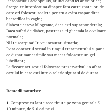
lactobacillus acidophilus, atunci cand iei antibiotice;
Sterge-te intotdeauna dinspre fata catre spate, ori de
cate ori folosesti toaleta pentru a evita raspandirea
bacteriilor in vagin;
Slabeste cateva kilograme, daca esti supraponderala;
Daca suferi de diabet, pastreaza-ti glicemia la o valoare
normala;
NU te scarpina! Iti vei inrautati situatia;
Evita contactul sexual in timpul tratamentului si pana
ce dispar mancarimile sau macar foloseste un gel
lubrifiant;
La fiecare act sexual foloseste prezervativul, in afara
cazului in care esti intr-o relatie sigura si de durata.
Remedii naturiste
1.
Comprese cu lapte rece tinute pe zona genitala 5-
10 minute, de 5-6 ori pe zi.