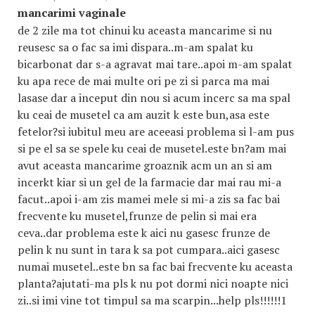
mancarimi vaginale
de 2 zile ma tot chinui ku aceasta mancarime si nu
reusesc sa o fac sa imi dispara..m-am spalat ku
bicarbonat dar s-a agravat mai tare..apoi m-am spalat
ku apa rece de mai multe ori pe zi si parca ma mai
lasase dar a inceput din nou si acum incerc sa ma spal
ku ceai de musetel ca am auzit k este bun,asa este
fetelor?si iubitul meu are aceeasi problema si l-am pus
si pe el sa se spele ku ceai de musetel.este bn?am mai
avut aceasta mancarime groaznik acm un an si am
incerkt kiar si un gel de la farmacie dar mai rau mi-a
facut..apoi i-am zis mamei mele si mi-a zis sa fac bai
frecvente ku musetel,frunze de pelin si mai era
ceva..dar problema este k aici nu gasesc frunze de
pelin k nu sunt in tara k sa pot cumpara..aici gasesc
numai musetel..este bn sa fac bai frecvente ku aceasta
planta?ajutati-ma pls k nu pot dormi nici noapte nici
zi..si imi vine tot timpul sa ma scarpin...help pls!!!!!!1