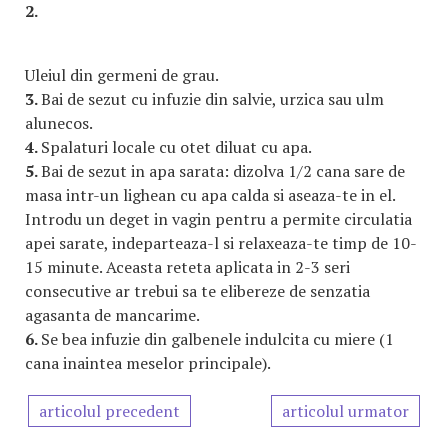
2.
Uleiul din germeni de grau.
3.
Bai de sezut cu infuzie din salvie, urzica sau ulm
alunecos.
4.
Spalaturi locale cu otet diluat cu apa.
5.
Bai de sezut in apa sarata: dizolva 1/2 cana sare de
masa intr-un lighean cu apa calda si aseaza-te in el.
Introdu un deget in vagin pentru a permite circulatia
apei sarate, indeparteaza-l si relaxeaza-te timp de 10-
15 minute. Aceasta reteta aplicata in 2-3 seri
consecutive ar trebui sa te elibereze de senzatia
agasanta de mancarime.
6.
Se bea infuzie din galbenele indulcita cu miere (1
cana inaintea meselor principale).
articolul precedent
articolul urmator