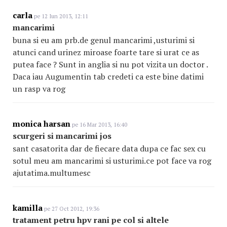
carla
pe 12 Iun 2013, 12:11
mancarimi
buna si eu am prb.de genul mancarimi ,usturimi si
atunci cand urinez miroase foarte tare si urat ce as
putea face ? Sunt in anglia si nu pot vizita un doctor .
Daca iau Augumentin tab credeti ca este bine datimi
un rasp va rog
monica harsan
pe 16 Mar 2013, 16:40
scurgeri si mancarimi jos
sant casatorita dar de fiecare data dupa ce fac sex cu
sotul meu am mancarimi si usturimi.ce pot face va rog
ajutatima.multumesc
kamilla
pe 27 Oct 2012, 19:36
tratament petru hpv rani pe col si altele