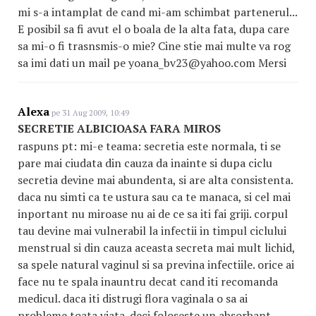
mi s-a intamplat de cand mi-am schimbat partenerul...
E posibil sa fi avut el o boala de la alta fata, dupa care
sa mi-o fi trasnsmis-o mie? Cine stie mai multe va rog
sa imi dati un mail pe yoana_bv23@yahoo.com Mersi
Alexa
pe 31 Aug 2009, 10:49
SECRETIE ALBICIOASA FARA MIROS
raspuns pt: mi-e teama: secretia este normala, ti se
pare mai ciudata din cauza da inainte si dupa ciclu
secretia devine mai abundenta, si are alta consistenta.
daca nu simti ca te ustura sau ca te manaca, si cel mai
inportant nu miroase nu ai de ce sa iti fai griji. corpul
tau devine mai vulnerabil la infectii in timpul ciclului
menstrual si din cauza aceasta secreta mai mult lichid,
sa spele natural vaginul si sa previna infectiile. orice ai
face nu te spala inauntru decat cand iti recomanda
medicul. daca iti distrugi flora vaginala o sa ai
probleme toata viata. deci foloseste un absorbant