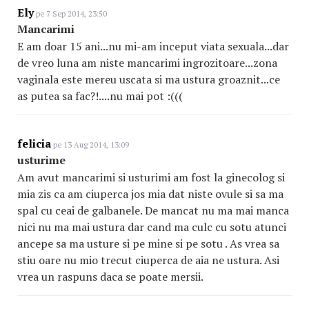
Ely
pe 7 Sep 2014, 23:50
Mancarimi
E am doar 15 ani...nu mi-am inceput viata sexuala...dar
de vreo luna am niste mancarimi ingrozitoare...zona
vaginala este mereu uscata si ma ustura groaznit...ce
as putea sa fac?!....nu mai pot :(((
felicia
pe 13 Aug 2014, 13:09
usturime
Am avut mancarimi si usturimi am fost la ginecolog si
mia zis ca am ciuperca jos mia dat niste ovule si sa ma
spal cu ceai de galbanele. De mancat nu ma mai manca
nici nu ma mai ustura dar cand ma culc cu sotu atunci
ancepe sa ma usture si pe mine si pe sotu . As vrea sa
stiu oare nu mio trecut ciuperca de aia ne ustura. Asi
vrea un raspuns daca se poate mersii.