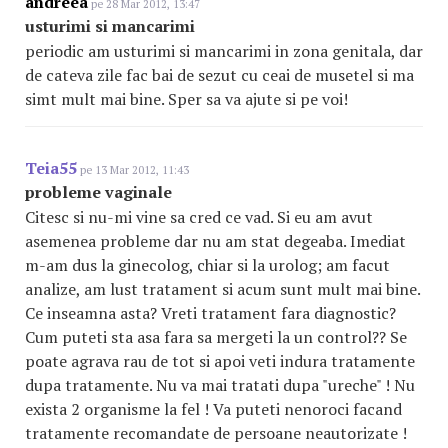
andreea
pe 28 Mar 2012, 13:47
usturimi si mancarimi
periodic am usturimi si mancarimi in zona genitala, dar
de cateva zile fac bai de sezut cu ceai de musetel si ma
simt mult mai bine. Sper sa va ajute si pe voi!
Teia55
pe 13 Mar 2012, 11:43
probleme vaginale
Citesc si nu-mi vine sa cred ce vad. Si eu am avut
asemenea probleme dar nu am stat degeaba. Imediat
m-am dus la ginecolog, chiar si la urolog; am facut
analize, am lust tratament si acum sunt mult mai bine.
Ce inseamna asta? Vreti tratament fara diagnostic?
Cum puteti sta asa fara sa mergeti la un control?? Se
poate agrava rau de tot si apoi veti indura tratamente
dupa tratamente. Nu va mai tratati dupa "ureche" ! Nu
exista 2 organisme la fel ! Va puteti nenoroci facand
tratamente recomandate de persoane neautorizate !