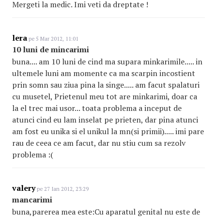
Mergeti la medic. Imi veti da dreptate !
lera
pe 5 Mar 2012, 11:01
10 luni de mincarimi
buna.... am 10 luni de cind ma supara minkarimile..... in
ultemele luni am momente ca ma scarpin incostient
prin somn sau ziua pina la singe..... am facut spalaturi
cu musetel, Prietenul meu tot are minkarimi, doar ca
la el trec mai usor... toata problema a inceput de
atunci cind eu lam inselat pe prieten, dar pina atunci
am fost eu unika si el unikul la mn(si primii)..... imi pare
rau de ceea ce am facut, dar nu stiu cum sa rezolv
problema :(
valery
pe 27 Ian 2012, 23:29
mancarimi
buna,parerea mea este:Cu aparatul genital nu este de