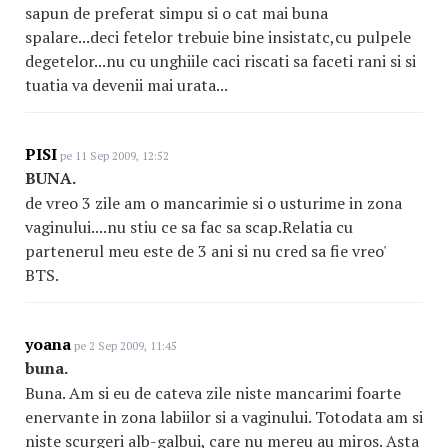
sapun de preferat simpu si o cat mai buna
spalare...deci fetelor trebuie bine insistatc,cu pulpele
degetelor...nu cu unghiile caci riscati sa faceti rani si si
tuatia va devenii mai urata...
PISI
pe 11 Sep 2009, 12:52
BUNA.
de vreo 3 zile am o mancarimie si o usturime in zona
vaginului....nu stiu ce sa fac sa scap.Relatia cu
partenerul meu este de 3 ani si nu cred sa fie vreo'
BTS.
yoana
pe 2 Sep 2009, 11:45
buna.
Buna. Am si eu de cateva zile niste mancarimi foarte
enervante in zona labiilor si a vaginului. Totodata am si
niste scurgeri alb-galbui, care nu mereu au miros. Asta