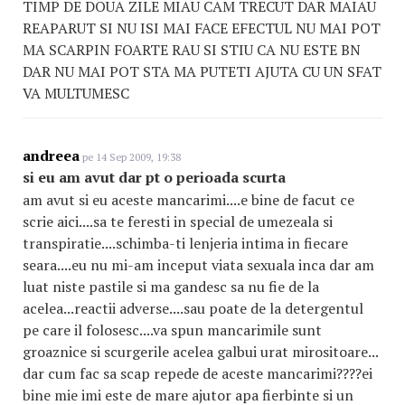
TIMP DE DOUA ZILE MIAU CAM TRECUT DAR MAIAU
REAPARUT SI NU ISI MAI FACE EFECTUL NU MAI POT
MA SCARPIN FOARTE RAU SI STIU CA NU ESTE BN
DAR NU MAI POT STA MA PUTETI AJUTA CU UN SFAT
VA MULTUMESC
andreea
pe 14 Sep 2009, 19:38
si eu am avut dar pt o perioada scurta
am avut si eu aceste mancarimi....e bine de facut ce
scrie aici....sa te feresti in special de umezeala si
transpiratie....schimba-ti lenjeria intima in fiecare
seara....eu nu mi-am inceput viata sexuala inca dar am
luat niste pastile si ma gandesc sa nu fie de la
acelea...reactii adverse....sau poate de la detergentul
pe care il folosesc....va spun mancarimile sunt
groaznice si scurgerile acelea galbui urat mirositoare...
dar cum fac sa scap repede de aceste mancarimi????ei
bine mie imi este de mare ajutor apa fierbinte si un