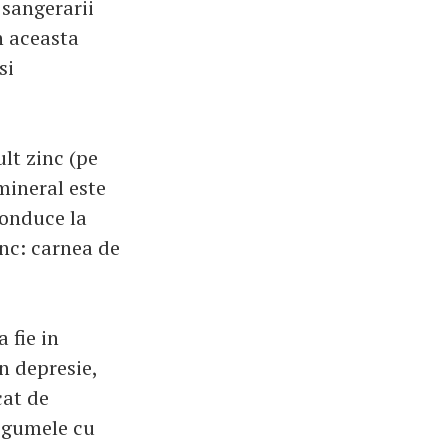
 sangerarii
n aceasta
si
lt zinc (pe
mineral este
conduce la
inc: carnea de
 fie in
n depresie,
cat de
legumele cu