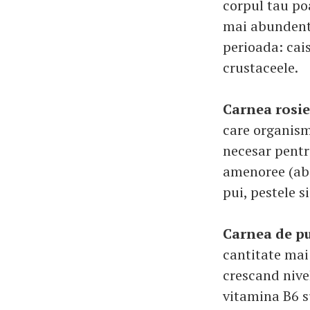
corpul tau poa
mai abundente.
perioada: cais
crustaceele.
Carnea rosie
care organism
necesar pentr
amenoree (abs
pui, pestele s
Carnea de p
cantitate mai 
crescand nive
vitamina B6 su