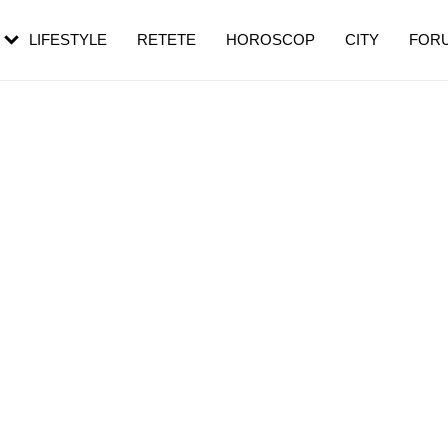
rebui să mergi
și 60 de ani. De ce te trezești mai des
pe măsură ce înaintezi în vârstă
LIFESTYLE
RETETE
HOROSCOP
CITY
FOR