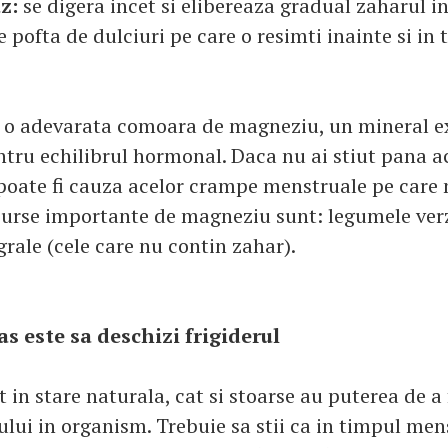
az:
se digera incet si elibereaza gradual zaharul i
pofta de dulciuri pe care o resimti inainte si in
 o adevarata comoara de magneziu, un mineral e
tru echilibrul hormonal. Daca nu ai stiut pana a
oate fi cauza acelor crampe menstruale pe care 
surse importante de magneziu sunt: legumele verzi
grale (cele care nu contin zahar).
s este sa deschizi frigiderul
 in stare naturala, cat si stoarse au puterea de a
ului in organism. Trebuie sa stii ca in timpul men