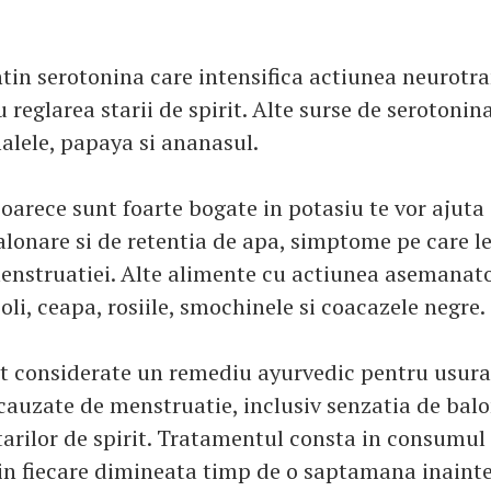
tin serotonina care intensifica actiunea neurotr
 reglarea starii de spirit. Alte surse de serotonina
alele, papaya si ananasul.
oarece sunt foarte bogate in potasiu te vor ajuta 
alonare si de retentia de apa, simptome pe care 
enstruatiei. Alte alimente cu actiunea asemanat
coli, ceapa, rosiile, smochinele si coacazele negre.
t considerate un remediu ayurvedic pentru usur
auzate de menstruatie, inclusiv senzatia de balo
arilor de spirit. Tratamentul consta in consumul 
in fiecare dimineata timp de o saptamana inaint