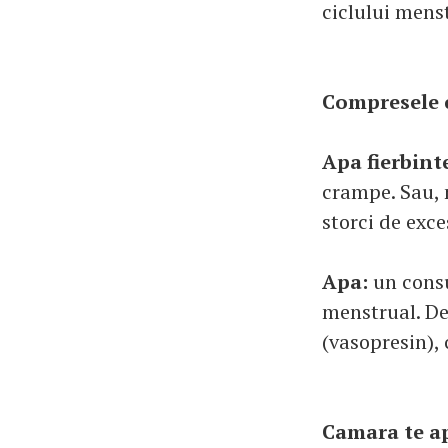
ciclului mens
Compresele c
Apa fierbint
crampe. Sau, 
storci de exce
Apa:
un consu
menstrual. D
(vasopresin), 
Camara te a