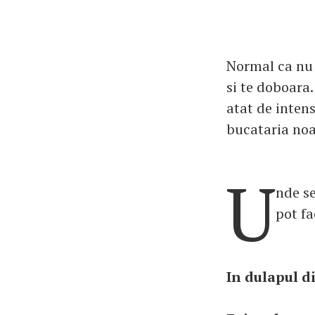
Normal ca nu 
si te doboara.
atat de intens
bucataria noa
U
nde se
pot fa
In dulapul d