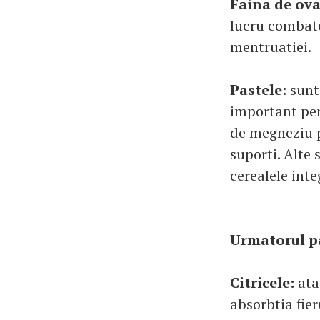
Faina de ov
lucru combate 
mentruatiei.
Pastele:
sunt
important pen
de megneziu p
suporti. Alte 
cerealele inte
Urmatorul pa
Citricele:
atat
absorbtia fier