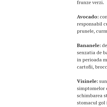
frunze verzi.
Avocado:
con
responsabil cu
prunele, curm
Bananele:
de
senzatia de b
in perioada m
cartofii, broc
Visinele:
sun
simptomelor c
schimbarea st
stomacul gol 