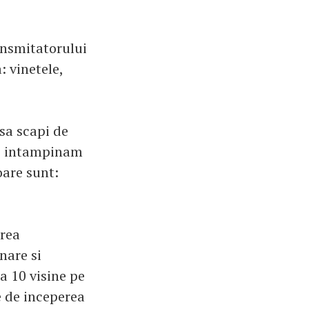
ansmitatorului
: vinetele,
sa scapi de
le intampinam
oare sunt:
area
nare si
a 10 visine pe
e de inceperea