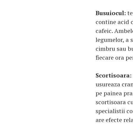
Busuiocul:
te
contine acid c
cafeic. Ambel
legumelor, a s
cimbru sau bu
fiecare ora p
Scortisoara:
usureaza cram
pe painea praj
scortisoara c
specialistii c
are efecte rel