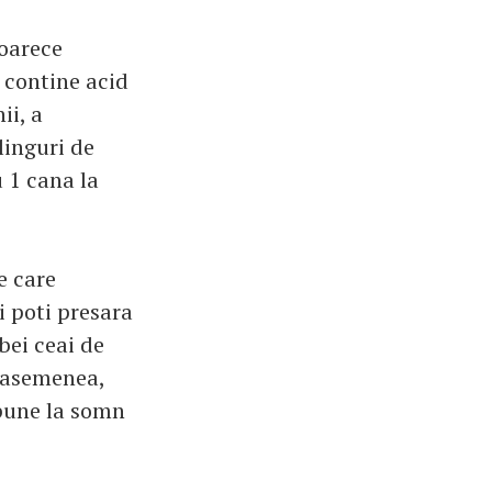
eoarece
l contine acid
ii, a
linguri de
 1 cana la
e care
i poti presara
bei ceai de
e asemenea,
 pune la somn