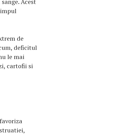
n sange. Acest
 timpul
xtrem de
cum, deficitul
nu le mai
, cartofii si
 favoriza
struatiei,