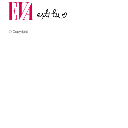
menopauză și când ar t
Carieră
la medic
Actualitate
© Copyright: