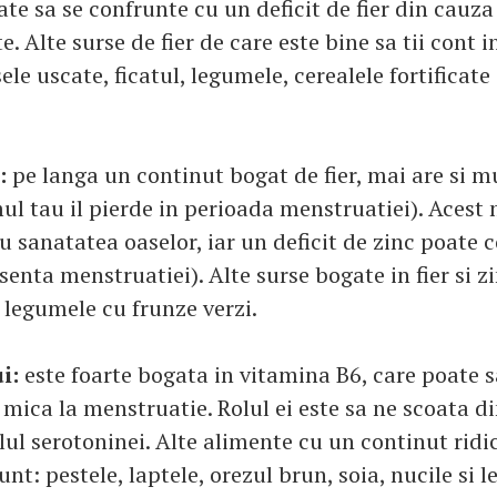
te sa se confrunte cu un deficit de fier din cauza
 Alte surse de fier de care este bine sa tii cont i
ele uscate, ficatul, legumele, cerealele fortificate 
:
pe langa un continut bogat de fier, mai are si mu
ul tau il pierde in perioada menstruatiei). Acest 
u sanatatea oaselor, iar un deficit de zinc poate 
enta menstruatiei). Alte surse bogate in fier si z
i legumele cu frunze verzi.
ui:
este foarte bogata in vitamina B6, care poate sa
mica la menstruatie. Rolul ei este sa ne scoata di
lul serotoninei. Alte alimente cu un continut ridi
nt: pestele, laptele, orezul brun, soia, nucile si 