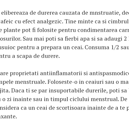
 elibereaza de durerea cauzata de mnstruatie, d
afeic cu efect analgezic. Tine minte ca si cimbru
e plante pot fi folosite pentru condimentarea carn
osurilor. Sau mai poti sa fierbi apa si sa adaugi 2 
suioc pentru a prepara un ceai. Consuma 1/2 sau
entru a scapa de durere.
are proprietati antiinflamatorii si antispasmodic
pele menstruale. Foloseste-o in ceaiuri sau o ma
ita. Daca ti se par insuportabile durerile, poti sa 
u o zi inainte sau in timpul ciclului menstrual. D
onsidera ca un ceai de scortisoara inainte de a te
axante.