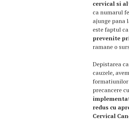
cervical si a
ca numarul fe
ajunge pana l
este faptul ca
prevenite p
ramane o surs
Depistarea can
cauzele, avem
formatiunilor
precancere cu
implementate
redus cu ap
Cervical Can