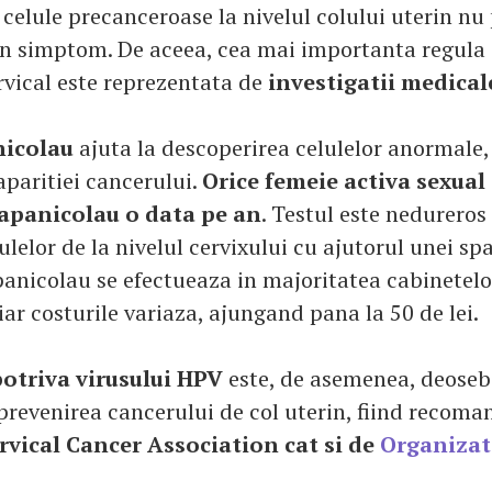
 celule precanceroase la nivelul colului uterin nu
un simptom. De aceea, cea mai importanta regula 
rvical este reprezentata de
investigatii medical
nicolau
ajuta la descoperirea celulelor anormale
aparitiei cancerului.
Orice femeie activa sexual 
Papanicolau o data pe an
. Testul este nedureros
ulelor de la nivelul cervixului cu ajutorul unei spa
nicolau se efectueaza in majoritatea cabinetelo
iar costurile variaza, ajungand pana la 50 de lei.
otriva virusului HPV
este, de asemenea, deoseb
prevenirea cancerului de col uterin, fiind recoma
vical Cancer Association cat si de
Organizat