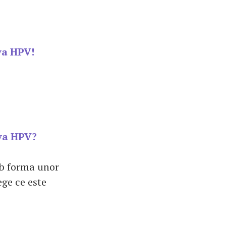
va HPV!
va HPV?
ub forma unor
ege ce este