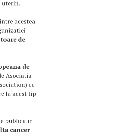
 uterin.
dintre acestea
ganizatiei
atoare de
ropeana de
de Asociatia
sociation) ce
e la acest tip
e publica in
olta cancer