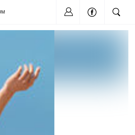
Nu ai cont?
Inregistreaza-
UM