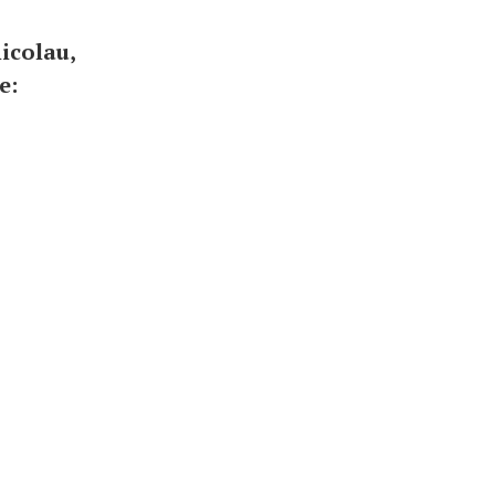
icolau,
e: