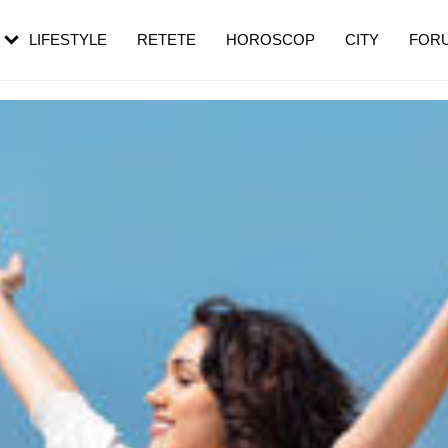
rebui să mergi
și 60 de ani. De ce te trezești mai des
pe măsură ce înaintezi în vârstă
LIFESTYLE
RETETE
HOROSCOP
CITY
FOR