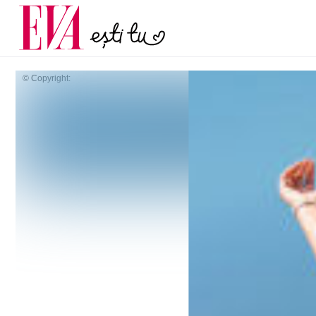
menopauză și când ar t
Carieră
la medic
Actualitate
© Copyright: