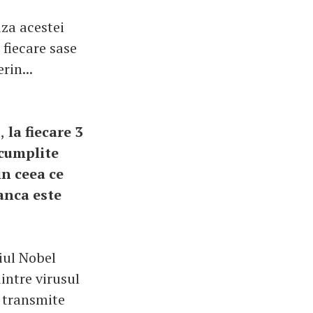
uza acestei
 fiecare sase
rin...
,
la fiecare 3
 cumplite
in ceea ce
manca este
iul Nobel
intre virusul
 transmite