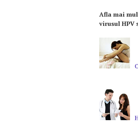
Afla mai mul
virusul HPV s
C
H