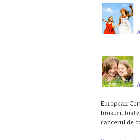
A
A
European Cerv
brosuri, toate
cancerul de co