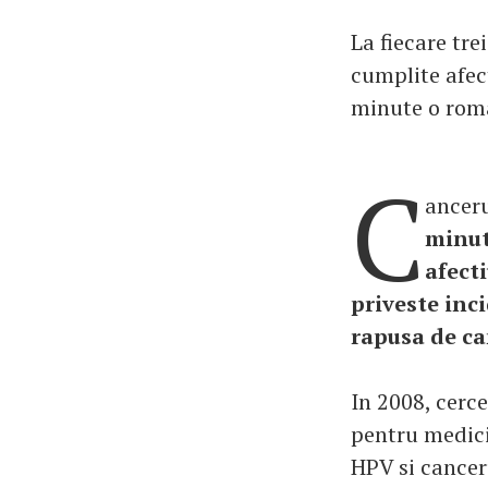
La fiecare tre
cumplite afect
minute o roman
C
anceru
minut
afect
priveste inc
rapusa de ca
In 2008, cerc
pentru medici
HPV si cancer