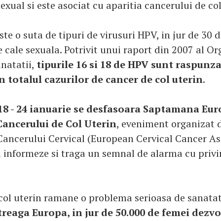
exual si este asociat cu aparitia cancerului de col
ste o suta de tipuri de virusuri HPV, in jur de 30 
 cale sexuala. Potrivit unui raport din 2007 al Or
natatii,
tipurile 16 si 18 de HPV sunt raspunz
n totalul cazurilor de cancer de col uterin
.
18 - 24 ianuarie se desfasoara Saptamana Eu
Cancerului de Col Uterin
, eveniment organizat 
ancerului Cervical (European Cervical Cancer As
a informeze si traga un semnal de alarma cu privir
col uterin ramane o problema serioasa de sanatat
treaga Europa, in jur de 50.000 de femei dezv