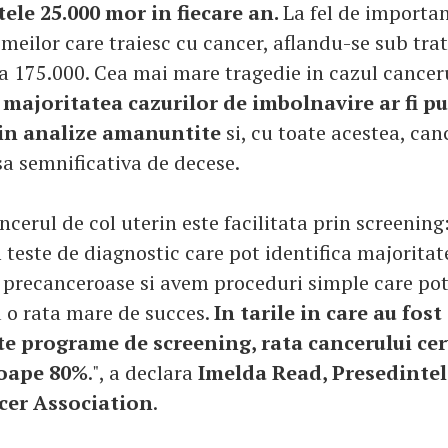
ltele 25.000 mor in fiecare an.
La fel de importan
meilor care traiesc cu cancer, aflandu-se sub tra
a 175.000. Cea mai mare tragedie in cazul canceru
majoritatea cazurilor de imbolnavire ar fi put
rin analize amanuntite
si, cu toate acestea, can
a semnificativa de decese.
cerul de col uterin este facilitata prin screening:
 teste de diagnostic care pot identifica majoritat
 precanceroase si avem proceduri simple care pot
 o rata mare de succes.
In tarile in care au fost
 programe de screening, rata cancerului cerv
roape 80%
.", a declara
Imelda Read, Presedinte
cer Association
.