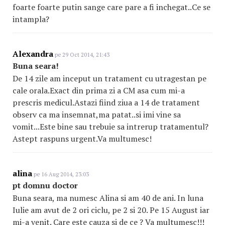
foarte foarte putin sange care pare a fi inchegat..Ce se
intampla?
Alexandra
pe 29 Oct 2014, 21:43
Buna seara!
De 14 zile am inceput un tratament cu utragestan pe
cale orala.Exact din prima zi a CM asa cum mi-a
prescris medicul.Astazi fiind ziua a 14 de tratament
observ ca ma insemnat,ma patat..si imi vine sa
vomit...Este bine sau trebuie sa intrerup tratamentul?
Astept raspuns urgent.Va multumesc!
alina
pe 16 Aug 2014, 23:03
pt domnu doctor
Buna seara, ma numesc Alina si am 40 de ani. In luna
Iulie am avut de 2 ori ciclu, pe 2 si 20. Pe 15 August iar
mi-a venit. Care este cauza si de ce ? Va multumesc!!!