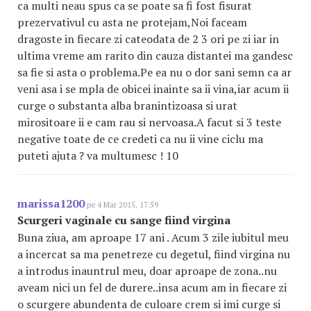
ca multi neau spus ca se poate sa fi fost fisurat
prezervativul cu asta ne protejam,Noi faceam
dragoste in fiecare zi cateodata de 2 3 ori pe zi iar in
ultima vreme am rarito din cauza distantei ma gandesc
sa fie si asta o problema.Pe ea nu o dor sani semn ca ar
veni asa i se mpla de obicei inainte sa ii vina,iar acum ii
curge o substanta alba branintizoasa si urat
mirositoare ii e cam rau si nervoasa.A facut si 3 teste
negative toate de ce credeti ca nu ii vine ciclu ma
puteti ajuta ? va multumesc ! 10
marissa1200
pe 4 Mar 2015, 17:59
Scurgeri vaginale cu sange fiind virgina
Buna ziua, am aproape 17 ani . Acum 3 zile iubitul meu
a incercat sa ma penetreze cu degetul, fiind virgina nu
a introdus inauntrul meu, doar aproape de zona..nu
aveam nici un fel de durere..insa acum am in fiecare zi
o scurgere abundenta de culoare crem si imi curge si