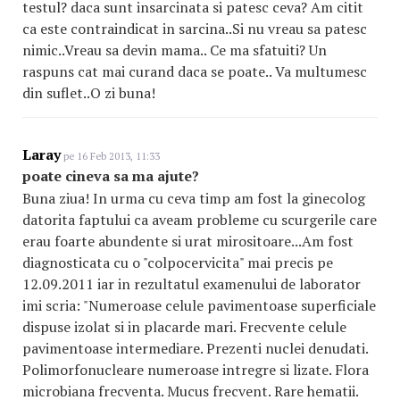
testul? daca sunt insarcinata si patesc ceva? Am citit
ca este contraindicat in sarcina..Si nu vreau sa patesc
nimic..Vreau sa devin mama.. Ce ma sfatuiti? Un
raspuns cat mai curand daca se poate.. Va multumesc
din suflet..O zi buna!
Laray
pe 16 Feb 2013, 11:33
poate cineva sa ma ajute?
Buna ziua! In urma cu ceva timp am fost la ginecolog
datorita faptului ca aveam probleme cu scurgerile care
erau foarte abundente si urat mirositoare...Am fost
diagnosticata cu o "colpocervicita" mai precis pe
12.09.2011 iar in rezultatul examenului de laborator
imi scria: "Numeroase celule pavimentoase superficiale
dispuse izolat si in placarde mari. Frecvente celule
pavimentoase intermediare. Prezenti nuclei denudati.
Polimorfonucleare numeroase intregre si lizate. Flora
microbiana frecventa. Mucus frecvent. Rare hematii.