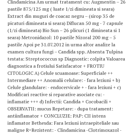
Clindamicina Am urmat tratament cu: Augmentin – 26
pastile 875/125 mg ( luate 1/zi dimineata si seara)
Extract din muguri de coacaz negru – (sirop 35 de
picaturi dimineata si seara) Diflucan 50 mg - 7 capsule
(1/zi dimineata) Bio Sun – 26 plicuri (1 dimineata si 1
seara) Metronidazol: 10 pastile Nizoral 200 mg – 5
pastile Apoi pe 31.07.2012 in urma altor analize la
examen cultura fungi – Candida spp. Absenta Tulpina
testata: Streptococcus sp Diagnostic: colpita Valoarea
diagnostica a frotiului Satisfacator + FROTIU
CITOLOGIC A) Celule scuamoase: Superficiale ++
Intermediare ++ Anomalii celulare: - fara leziuni + b)
Celule glandulare: - endocervicale + - fara leziuni + c)
Modificari reactive si reparative asociate cu: -
inflamatie +++ d) Infectii: Candida + Cocobacili +
OBSERVATII: mucus Repetare: - dupa tratament:
antiinflamator + CONCLUZIE: PAP: CII intens
inflamator Bethesda: Fara leziuni intraepiteliale sau
maligne R=Rezistent: - Clindamicina -Clotrimoxazol -