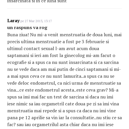
insarcinata si in ce luna sunt
Laray
pe 27 Mar 2013, 13:17
un raspuns va rog
Buna ziua! Nu mi-a venit menstruatia de doua luni, mai
precis ultima menstruatie a fost pe 3 februarie si
ultimul contact sexual l-am avut acum doua
saptamani si ieri am fost la ginecolog mi-am facut o
ecografie si a spus ca nu sunt insarcinata si ca sarcina
nu se vede daca am mai putin de cinci saptamani si mi-
a mai spus ceva ce nu sunt lamurita..a spus ca nu se
vede deloc endometrul, ca nici urma de menstruatie sa
vina...ce este endometrul acesta..este ceva grav? Mi-a
spus sa imi mai fac un test de sarcina si daca nu imi
iese nimic sa iau orgametril cate doua pe zi sa imi vina
menstruatia mai repede si a spus ca daca nu imi vine
pana pe 12 aprilie sa vin iar la consultatie..nu stiu ce sa
fac? sau iau orgametrilul asta chiar daca nu imi iese