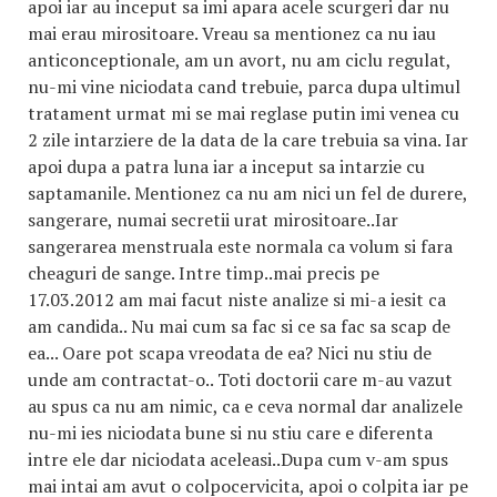
apoi iar au inceput sa imi apara acele scurgeri dar nu
mai erau mirositoare. Vreau sa mentionez ca nu iau
anticonceptionale, am un avort, nu am ciclu regulat,
nu-mi vine niciodata cand trebuie, parca dupa ultimul
tratament urmat mi se mai reglase putin imi venea cu
2 zile intarziere de la data de la care trebuia sa vina. Iar
apoi dupa a patra luna iar a inceput sa intarzie cu
saptamanile. Mentionez ca nu am nici un fel de durere,
sangerare, numai secretii urat mirositoare..Iar
sangerarea menstruala este normala ca volum si fara
cheaguri de sange. Intre timp..mai precis pe
17.03.2012 am mai facut niste analize si mi-a iesit ca
am candida.. Nu mai cum sa fac si ce sa fac sa scap de
ea... Oare pot scapa vreodata de ea? Nici nu stiu de
unde am contractat-o.. Toti doctorii care m-au vazut
au spus ca nu am nimic, ca e ceva normal dar analizele
nu-mi ies niciodata bune si nu stiu care e diferenta
intre ele dar niciodata aceleasi..Dupa cum v-am spus
mai intai am avut o colpocervicita, apoi o colpita iar pe