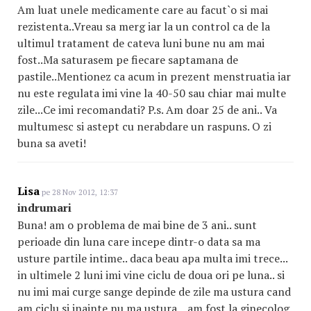
Am luat unele medicamente care au facut`o si mai
rezistenta..Vreau sa merg iar la un control ca de la
ultimul tratament de cateva luni bune nu am mai
fost..Ma saturasem pe fiecare saptamana de
pastile..Mentionez ca acum in prezent menstruatia iar
nu este regulata imi vine la 40-50 sau chiar mai multe
zile...Ce imi recomandati? P.s. Am doar 25 de ani.. Va
multumesc si astept cu nerabdare un raspuns. O zi
buna sa aveti!
Lisa
pe 28 Nov 2012, 12:37
indrumari
Buna! am o problema de mai bine de 3 ani.. sunt
perioade din luna care incepe dintr-o data sa ma
usture partile intime.. daca beau apa multa imi trece...
in ultimele 2 luni imi vine ciclu de doua ori pe luna.. si
nu imi mai curge sange depinde de zile ma ustura cand
am ciclu si inainte nu ma ustura... am fost la ginecolog