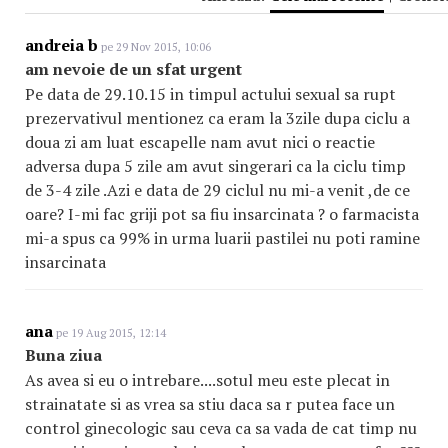
andreia b
pe 29 Nov 2015, 10:06
am nevoie de un sfat urgent
Pe data de 29.10.15 in timpul actului sexual sa rupt
prezervativul mentionez ca eram la 3zile dupa ciclu a
doua zi am luat escapelle nam avut nici o reactie
adversa dupa 5 zile am avut singerari ca la ciclu timp
de 3-4 zile .Azi e data de 29 ciclul nu mi-a venit ,de ce
oare? I-mi fac griji pot sa fiu insarcinata ? o farmacista
mi-a spus ca 99% in urma luarii pastilei nu poti ramine
insarcinata
ana
pe 19 Aug 2015, 12:14
Buna ziua
As avea si eu o intrebare....sotul meu este plecat in
strainatate si as vrea sa stiu daca sa r putea face un
control ginecologic sau ceva ca sa vada de cat timp nu