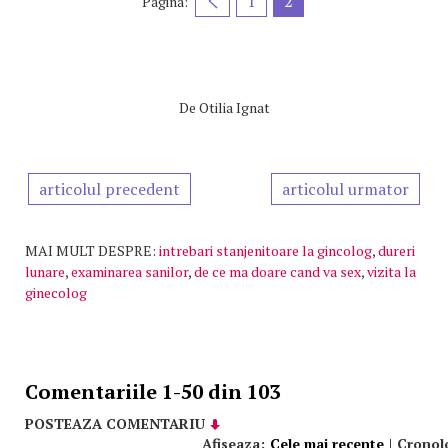
1
2
Pagina:
De
Otilia Ignat
articolul precedent
articolul urmator
MAI MULT DESPRE:
intrebari stanjenitoare la gincolog
,
dureri
lunare
,
examinarea sanilor
,
de ce ma doare cand va sex
,
vizita la
ginecolog
Comentariile 1-50 din 103
POSTEAZA COMENTARIU
Afiseaza:
Cele mai recente
|
Cronol