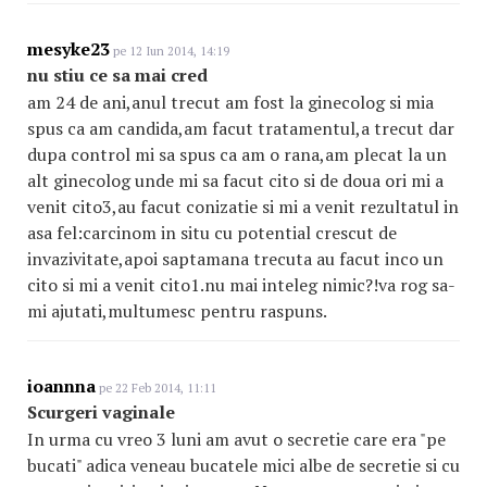
mesyke23
pe 12 Iun 2014, 14:19
nu stiu ce sa mai cred
am 24 de ani,anul trecut am fost la ginecolog si mia
spus ca am candida,am facut tratamentul,a trecut dar
dupa control mi sa spus ca am o rana,am plecat la un
alt ginecolog unde mi sa facut cito si de doua ori mi a
venit cito3,au facut conizatie si mi a venit rezultatul in
asa fel:carcinom in situ cu potential crescut de
invazivitate,apoi saptamana trecuta au facut inco un
cito si mi a venit cito1.nu mai inteleg nimic?!va rog sa-
mi ajutati,multumesc pentru raspuns.
ioannna
pe 22 Feb 2014, 11:11
Scurgeri vaginale
In urma cu vreo 3 luni am avut o secretie care era "pe
bucati" adica veneau bucatele mici albe de secretie si cu