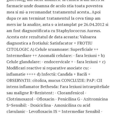
farmacie unde doamna de acolo stia toata povestea
mea si mi-a recomandat tratamentul acesta.. Apoi
dupa ce am terminat tratamentul la ceva timp am
mers iar la analize, asta s-a intamplat pe 26.04.2012 si
am fost diagnostificata cu Staphylococcus Aureus.
Acesta este rezultatul de data aceasta: Valoarea
diagnostica a frotiului: Satisfacator + FROTIU
CITOLOGIC A) Celule scuamoase: Superficiale ++
Intermediare ++ Anomalii celulare: - fara leziuni + b)
Celule glandulare: - endocervicale + - fara leziuni + c)
Modificari reactive si reparative asociate cu: -
inflamatie ++++ d) Infectii: Candida + Bacili +
OBSERVATII: citoliza, mucus CONCLUZIE: PAP: CII
intens inflamator Bethesda: Fara leziuni intraepiteliale
sau maligne R=Rezistent: - Cloramfenicol -
Clotrimoxazol - Ofloxacin - Penicilina G - Azitromicina
S=Sensibil: - Doxiciclina - Amoxicilina cu acid
clavulanic - Levofloxacin IS = Intermediar Sensibil -