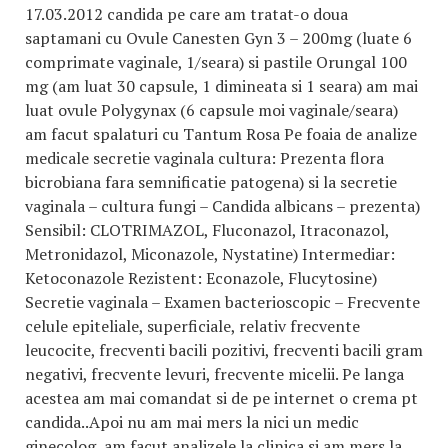
17.03.2012 candida pe care am tratat-o doua
saptamani cu Ovule Canesten Gyn 3 – 200mg (luate 6
comprimate vaginale, 1/seara) si pastile Orungal 100
mg (am luat 30 capsule, 1 dimineata si 1 seara) am mai
luat ovule Polygynax (6 capsule moi vaginale/seara)
am facut spalaturi cu Tantum Rosa Pe foaia de analize
medicale secretie vaginala cultura: Prezenta flora
bicrobiana fara semnificatie patogena) si la secretie
vaginala – cultura fungi – Candida albicans – prezenta)
Sensibil: CLOTRIMAZOL, Fluconazol, Itraconazol,
Metronidazol, Miconazole, Nystatine) Intermediar:
Ketoconazole Rezistent: Econazole, Flucytosine)
Secretie vaginala – Examen bacterioscopic – Frecvente
celule epiteliale, superficiale, relativ frecvente
leucocite, frecventi bacili pozitivi, frecventi bacili gram
negativi, frecvente levuri, frecvente micelii. Pe langa
acestea am mai comandat si de pe internet o crema pt
candida..Apoi nu am mai mers la nici un medic
ginecolog, am facut analizele la clinica si am mers la