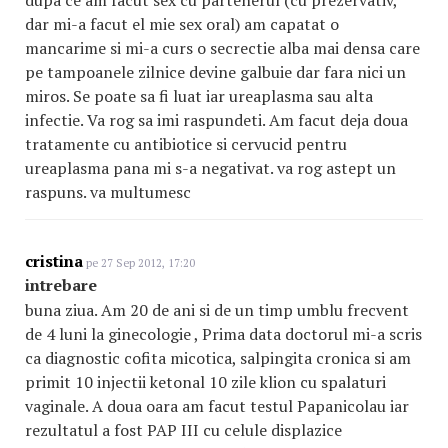
dupa ce am facut sex cu partenerul (cu prezervativ,
dar mi-a facut el mie sex oral) am capatat o
mancarime si mi-a curs o secrectie alba mai densa care
pe tampoanele zilnice devine galbuie dar fara nici un
miros. Se poate sa fi luat iar ureaplasma sau alta
infectie. Va rog sa imi raspundeti. Am facut deja doua
tratamente cu antibiotice si cervucid pentru
ureaplasma pana mi s-a negativat. va rog astept un
raspuns. va multumesc
cristina
pe 27 Sep 2012, 17:20
intrebare
buna ziua. Am 20 de ani si de un timp umblu frecvent
de 4 luni la ginecologie , Prima data doctorul mi-a scris
ca diagnostic cofita micotica, salpingita cronica si am
primit 10 injectii ketonal 10 zile klion cu spalaturi
vaginale. A doua oara am facut testul Papanicolau iar
rezultatul a fost PAP III cu celule displazice