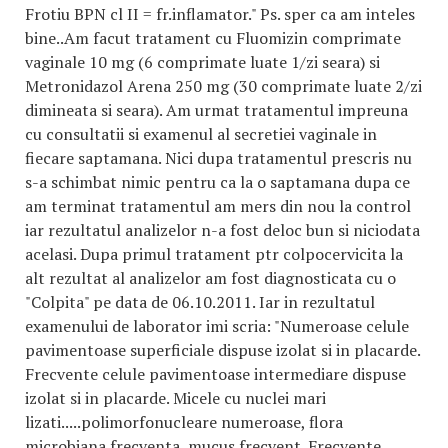
Frotiu BPN cl II = fr.inflamator." Ps. sper ca am inteles
bine..Am facut tratament cu Fluomizin comprimate
vaginale 10 mg (6 comprimate luate 1/zi seara) si
Metronidazol Arena 250 mg (30 comprimate luate 2/zi
dimineata si seara). Am urmat tratamentul impreuna
cu consultatii si examenul al secretiei vaginale in
fiecare saptamana. Nici dupa tratamentul prescris nu
s-a schimbat nimic pentru ca la o saptamana dupa ce
am terminat tratamentul am mers din nou la control
iar rezultatul analizelor n-a fost deloc bun si niciodata
acelasi. Dupa primul tratament ptr colpocervicita la
alt rezultat al analizelor am fost diagnosticata cu o
"Colpita" pe data de 06.10.2011. Iar in rezultatul
examenului de laborator imi scria: "Numeroase celule
pavimentoase superficiale dispuse izolat si in placarde.
Frecvente celule pavimentoase intermediare dispuse
izolat si in placarde. Micele cu nuclei mari
lizati.....polimorfonucleare numeroase, flora
microbiana frecventa, mucus frecvent. Frecvente