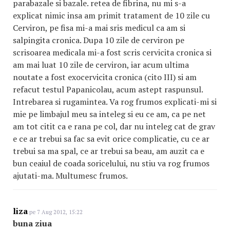
parabazale si bazale. retea de fibrina, nu mi s-a
explicat nimic insa am primit tratament de 10 zile cu
Cerviron, pe fisa mi-a mai sris medicul ca am si
salpingita cronica. Dupa 10 zile de cerviron pe
scrisoarea medicala mi-a fost scris cervicita cronica si
am mai luat 10 zile de cerviron, iar acum ultima
noutate a fost exocervicita cronica (cito III) si am
refacut testul Papanicolau, acum astept raspunsul.
Intrebarea si rugamintea. Va rog frumos explicati-mi si
mie pe limbajul meu sa inteleg si eu ce am, ca pe net
am tot citit ca e rana pe col, dar nu inteleg cat de grav
e ce ar trebui sa fac sa evit orice complicatie, cu ce ar
trebui sa ma spal, ce ar trebui sa beau, am auzit ca e
bun ceaiul de coada soricelului, nu stiu va rog frumos
ajutati-ma. Multumesc frumos.
liza
pe 7 Aug 2012, 15:22
buna ziua