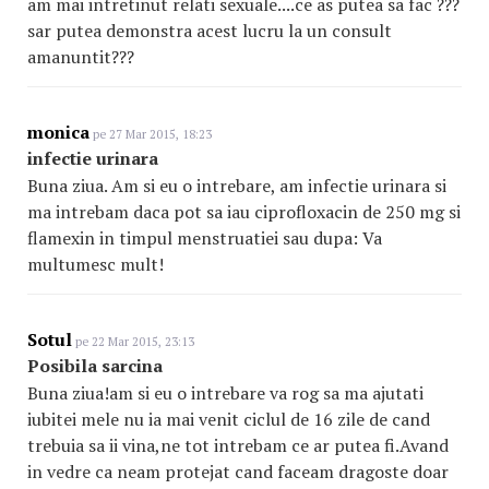
am mai intretinut relati sexuale....ce as putea sa fac ???
sar putea demonstra acest lucru la un consult
amanuntit???
monica
pe 27 Mar 2015, 18:23
infectie urinara
Buna ziua. Am si eu o intrebare, am infectie urinara si
ma intrebam daca pot sa iau ciprofloxacin de 250 mg si
flamexin in timpul menstruatiei sau dupa: Va
multumesc mult!
Sotul
pe 22 Mar 2015, 23:13
Posibila sarcina
Buna ziua!am si eu o intrebare va rog sa ma ajutati
iubitei mele nu ia mai venit ciclul de 16 zile de cand
trebuia sa ii vina,ne tot intrebam ce ar putea fi.Avand
in vedre ca neam protejat cand faceam dragoste doar