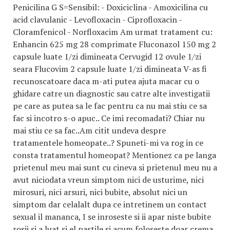
Penicilina G S=Sensibil: - Doxiciclina - Amoxicilina cu
acid clavulanic - Levofloxacin - Ciprofloxacin -
Cloramfenicol - Norfloxacim Am urmat tratament cu:
Enhancin 625 mg 28 comprimate Fluconazol 150 mg 2
capsule luate 1/zi dimineata Cervugid 12 ovule 1/zi
seara Flucovim 2 capsule luate 1/zi dimineata V-as fi
recunoscatoare daca m-ati putea ajuta macar cu o
ghidare catre un diagnostic sau catre alte investigatii
pe care as putea sa le fac pentru ca nu mai stiu ce sa
fac si incotro s-o apuc.. Ce imi recomadati? Chiar nu
mai stiu ce sa fac..Am citit undeva despre
tratamentele homeopate..? Spuneti-mi va rog in ce
consta tratamentul homeopat? Mentionez ca pe langa
prietenul meu mai sunt cu cineva si prietenul meu nu a
avut niciodata vreun simptom nici de usturime, nici
mirosuri, nici arsuri, nici bubite, absolut nici un
simptom dar celalalt dupa ce intretinem un contact
sexual il mananca, I se inroseste si ii apar niste bubite
rosii si a luat si el pastile si acum foloseste doar crema