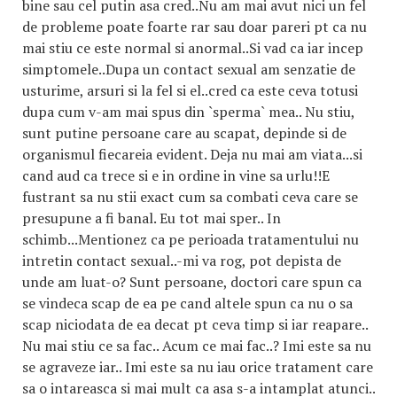
bine sau cel putin asa cred..Nu am mai avut nici un fel
de probleme poate foarte rar sau doar pareri pt ca nu
mai stiu ce este normal si anormal..Si vad ca iar incep
simptomele..Dupa un contact sexual am senzatie de
usturime, arsuri si la fel si el..cred ca este ceva totusi
dupa cum v-am mai spus din `sperma` mea.. Nu stiu,
sunt putine persoane care au scapat, depinde si de
organismul fiecareia evident. Deja nu mai am viata...si
cand aud ca trece si e in ordine in vine sa urlu!!E
fustrant sa nu stii exact cum sa combati ceva care se
presupune a fi banal. Eu tot mai sper.. In
schimb...Mentionez ca pe perioada tratamentului nu
intretin contact sexual..-mi va rog, pot depista de
unde am luat-o? Sunt persoane, doctori care spun ca
se vindeca scap de ea pe cand altele spun ca nu o sa
scap niciodata de ea decat pt ceva timp si iar reapare..
Nu mai stiu ce sa fac.. Acum ce mai fac..? Imi este sa nu
se agraveze iar.. Imi este sa nu iau orice tratament care
sa o intareasca si mai mult ca asa s-a intamplat atunci..