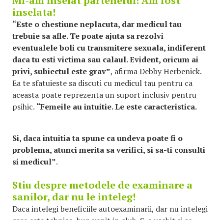
Mi-am inselat partenerul! Am fost
inselata!
“Este o chestiune neplacuta, dar medicul tau
trebuie sa afle. Te poate ajuta sa rezolvi
eventualele boli cu transmitere sexuala, indiferent
daca tu esti victima sau calaul. Evident, oricum ai
privi, subiectul este grav”
, afirma Debby Herbenick.
Ea te sfatuieste sa discuti cu medicul tau pentru ca
aceasta poate reprezenta un suport inclusiv pentru
psihic.
“Femeile au intuitie. Le este caracteristica.
Si, daca intuitia ta spune ca undeva poate fi o
problema, atunci merita sa verifici, si sa-ti consulti
si medicul”
.
Stiu despre metodele de examinare a
sanilor, dar nu le inteleg!
Daca intelegi beneficiile autoexaminarii, dar nu intelegi