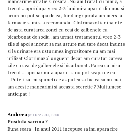
mancarime iritatie si rosata . Nu am tratat cu nimic, a
trecut ...apoi dupa vreo 2-3 luni mi-a aparut din nou si
acum nu pot scapa de ea , fiind ingrijorata am mers la
farmacie si mi s-a recomandat Clotrimazol iar inainte
de asta curatarea zonei cu ceai de galbenele cu
bicarbonat de sodiu . am urmat tratamentul vreo 2-3
zile si apoi a inceut sa ma usture mai tare decat inainte
si la urinare era usturimea ingrozitoare nu am mai
utilizat Clotrimazol unguent decat am curatat cateva
zile cu ceai de galbenele si bicarbonat . Parea ca mi-a
trecut ... apoi iar mi-a aparut si nu pot scapa de ea
...Puteti sa-mi spuneti ce as putea sa fac ca sa nu mai
am aceste mancarimi si aceasta secretie ? Multumesc
anticipat !
Andreea
pe 1 Dec 2013, 19:08
Posibila sarcina ?
Buna seara ! In anul 2011 incepuse sa imi apara fire