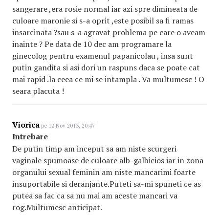
sangerare ,era rosie normal iar azi spre dimineata de
culoare maronie si s-a oprit ,este posibil sa fi ramas
insarcinata ?sau s-a agravat problema pe care o aveam
inainte ? Pe data de 10 dec am programare la
ginecolog pentru examenul papanicolau , insa sunt
putin gandita si asi dori un raspuns daca se poate cat
mai rapid .la ceea ce mi se intampla . Va multumesc ! O
seara placuta !
Viorica
pe 12 Nov 2013, 20:47
Intrebare
De putin timp am inceput sa am niste scurgeri
vaginale spumoase de culoare alb-galbicios iar in zona
organului sexual feminin am niste mancarimi foarte
insuportabile si deranjante.Puteti sa-mi spuneti ce as
putea sa fac ca sa nu mai am aceste mancari va
rog.Multumesc anticipat.