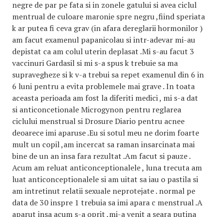
negre de par pe fata si in zonele gatului si avea ciclul
mentrual de culoare maronie spre negru ,fiind speriata
k ar putea fi ceva grav (in afara dereglarii hormonilor )
am facut examenul papanicolau si intr-adevar mi-au
depistat ca am colul uterin deplasat .Mi s-au facut 3
vaccinuri Gardasil si mi s-a spus k trebuie sa ma
supravegheze si k v-a trebui sa repet examenul din 6 in
6 luni pentru a evita problemele mai grave . In toata
aceasta perioada am fost la diferiti medici , mi s-a dat
si anticoncetionale Microgynon pentru reglarea
ciclului menstrual si Drosure Diario pentru acnee
deoarece imi aparuse .Eu si sotul meu ne dorim foarte
mult un copil ,am incercat sa raman insarcinata mai
bine de un an insa fara rezultat .Am facut si pauze .
Acum am reluat anticonceptionalele , luna trecuta am
luat anticonceptionalele si am uitat sa iau o pastila si
am intretinut relatii sexuale neprotejate . normal pe
data de 30 inspre 1 trebuia sa imi apara c menstrual .A
aparut insa acum s-a oprit ,mi-a venit a seara putina