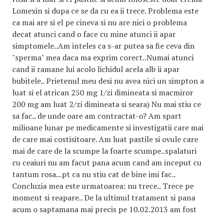
Lomexin si dupa ce se da cu ea ii trece. Problema este
ca mai are si el pe cineva si nu are nici o problema
decat atunci cand o face cu mine atunci ii apar
simptomele..Am inteles ca s-ar putea sa fie ceva din
"sperma" mea daca ma exprim corect..Numai atunci
cand ii ramane lui acolo lichidul acela alb ii apar
bubitele.. Prietenul meu desi nu avea nici un simpton a
luat si el atrican 250 mg 1/zi dimineata si macmiror
200 mg am luat 2/zi dimineata si seara) Nu mai stiu ce
sa fac.. de unde oare am contractat-o? Am spart
milioane lunar pe medicamente si investigatii care mai
de care mai costisitoare. Am luat pastile si ovule care
mai de care de la scumpe la foarte scumpe..spalaturi
cu ceaiuri nu am facut pana acum cand am inceput cu
tantum rosa...pt ca nu stiu cat de bine imi fac..
Concluzia mea este urmatoarea: nu trece.. Trece pe
moment si reapare.. De la ultimul tratament si pana
acum o saptamana mai precis pe 10.02.2013 am fost