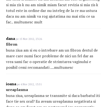
si mia zis k nu am nimik miam facut revizia si mia zis k
totul este in ordine dar nu inteleg de la ce ma ustura
daca nu am nimik va rog ajutatima nu mai stiu ce sa
fac.. multumesc mult
dana
pe 15 Nov 2012, 23:26
fibron
buna ziua am si eu o intrebare am un fibron destul de
mare care numi face probleme de nici un fel dar as
vrea sami fac o operatie de strimtarea vaginului e
posibil cemi recomandati ....multumesc
ioana
pe 4 Nov 2012, 13:51
ureaplasma
buna ziua, ureaplasma se transmite si daca barbatul iti
face tie sex oral? Eu aveam ureaplasma negativata si