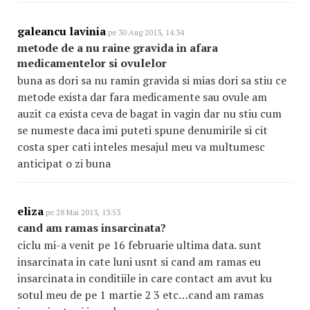
galeancu lavinia
pe 30 Aug 2013, 14:34
metode de a nu raine gravida in afara
medicamentelor si ovulelor
buna as dori sa nu ramin gravida si mias dori sa stiu ce
metode exista dar fara medicamente sau ovule am
auzit ca exista ceva de bagat in vagin dar nu stiu cum
se numeste daca imi puteti spune denumirile si cit
costa sper cati inteles mesajul meu va multumesc
anticipat o zi buna
eliza
pe 28 Mai 2013, 13:53
cand am ramas insarcinata?
ciclu mi-a venit pe 16 februarie ultima data. sunt
insarcinata in cate luni usnt si cand am ramas eu
insarcinata in conditiile in care contact am avut ku
sotul meu de pe 1 martie 2 3 etc…cand am ramas