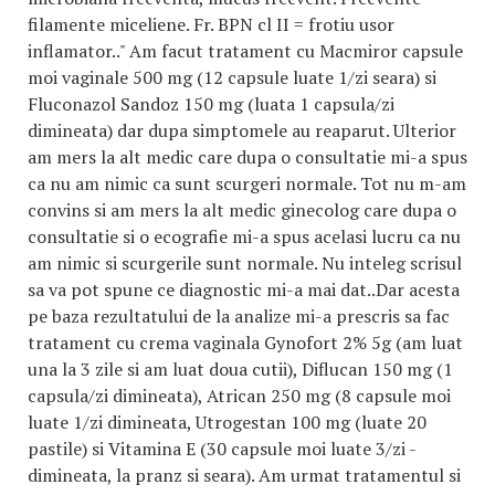
filamente miceliene. Fr. BPN cl II = frotiu usor
inflamator.." Am facut tratament cu Macmiror capsule
moi vaginale 500 mg (12 capsule luate 1/zi seara) si
Fluconazol Sandoz 150 mg (luata 1 capsula/zi
dimineata) dar dupa simptomele au reaparut. Ulterior
am mers la alt medic care dupa o consultatie mi-a spus
ca nu am nimic ca sunt scurgeri normale. Tot nu m-am
convins si am mers la alt medic ginecolog care dupa o
consultatie si o ecografie mi-a spus acelasi lucru ca nu
am nimic si scurgerile sunt normale. Nu inteleg scrisul
sa va pot spune ce diagnostic mi-a mai dat..Dar acesta
pe baza rezultatului de la analize mi-a prescris sa fac
tratament cu crema vaginala Gynofort 2% 5g (am luat
una la 3 zile si am luat doua cutii), Diflucan 150 mg (1
capsula/zi dimineata), Atrican 250 mg (8 capsule moi
luate 1/zi dimineata, Utrogestan 100 mg (luate 20
pastile) si Vitamina E (30 capsule moi luate 3/zi -
dimineata, la pranz si seara). Am urmat tratamentul si