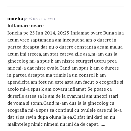
ionelia
pe 25 Iun 2014, 22:11
Inflamare ovare
Ionelia pe 25 Iun 2014, 20:25 Inflamae ovare Buna ziua
acum vreo saptamana am inceput sa am o durere in
partea dreapta dar nu o durere constanta acum malua
acum imi trecea,am stat cateva zile asa,m-am dus la
ginecolog mi-a spus k am nisste scurgeri uteru prea
mic mi-a dat niste ovule.Cand am spus k am o durere
in partea dreapta ma trimis la un control k am
apendicita am fost nu este asta.Am facut o ecografie si
acolo mi-a spus k am oovaru inflamat Se poate ca
durerile astea sa le am de la ovar,mai am uneori stari
de voma si somn.Cand m-am dus la la ginecolog cu
ecografia mi-a spus sa continui cu ovulele care mi le-a
dat si sa revin dupa oluna la ea.C sfat imi dati eu nu
maiinteleg nimic nimeni nu imi da de capat......