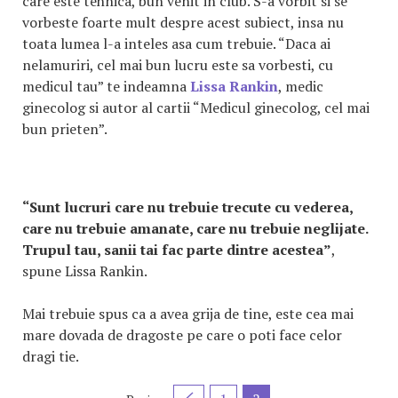
care este tehnica, bun venit in club. S-a vorbit si se
vorbeste foarte mult despre acest subiect, insa nu
toata lumea l-a inteles asa cum trebuie. “Daca ai
nelamuriri, cel mai bun lucru este sa vorbesti, cu
medicul tau” te indeamna
Lissa Rankin
, medic
ginecolog si autor al cartii “Medicul ginecolog, cel mai
bun prieten”.
“Sunt lucruri care nu trebuie trecute cu vederea,
care nu trebuie amanate, care nu trebuie neglijate.
Trupul tau, sanii tai fac parte dintre acestea”
,
spune Lissa Rankin.
Mai trebuie spus ca a avea grija de tine, este cea mai
mare dovada de dragoste pe care o poti face celor
dragi tie.