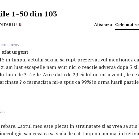
le 1-50 din 103
NTARIU
Afiseaza:
Cele mai r
 2015, 10:06
 sfat urgent
15 in timpul actului sexual sa rupt prezervativul mentionez ca
 zi am luat escapelle nam avut nici o reactie adversa dupa 5 zi
clu timp de 3-4 zile .Azi e data de 29 ciclul nu mi-a venit ,de ce
nsarcinata ? o farmacista mi-a spus ca 99% in urma luarii pastil
:14
trebare....sotul meu este plecat in strainatate si as vrea sa stiu
inecologic sau ceva ca sa vada de cat timp nu am mai intretinu