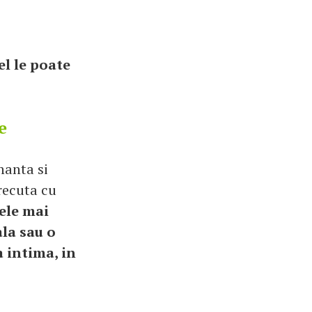
el le poate
e
nanta si
recuta cu
ele mai
ala sau o
a intima, in