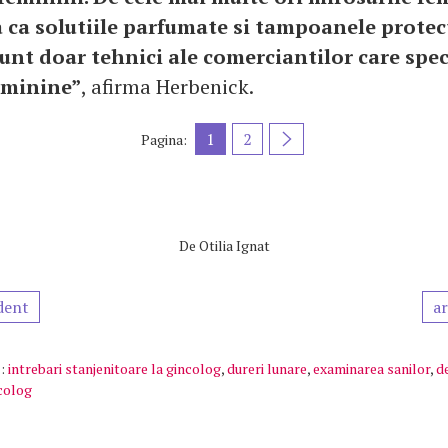
 ca solutiile parfumate si tampoanele protect
unt doar tehnici ale comerciantilor care spe
eminine”
, afirma Herbenick.
1
2
Pagina:
De
Otilia Ignat
dent
ar
:
intrebari stanjenitoare la gincolog
,
dureri lunare
,
examinarea sanilor
,
d
ecolog