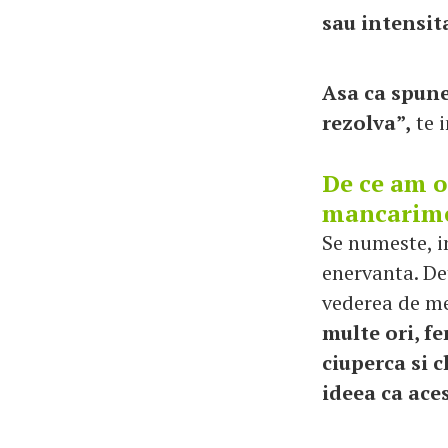
sau intensit
Asa ca spune
rezolva”,
te 
De ce am o
mancarim
Se numeste, i
enervanta. De
vederea de me
multe ori, fe
ciuperca si c
ideea ca aces