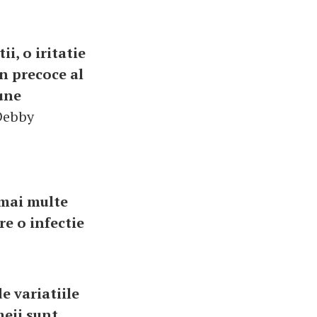
i, o iritatie
mn precoce al
pune
Debby
 mai multe
re o infectie
e variatiile
meii sunt