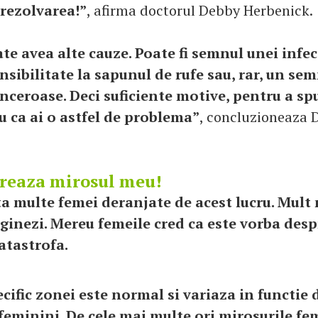
 rezolvarea!”
, afirma doctorul Debby Herbenick.
te avea alte cauze. Poate fi semnul unei infecti
ensibilitate la sapunul de rufe sau, rar, un se
anceroase. Deci suficiente motive, pentru a s
u ca ai o astfel de problema”
, concluzioneaza 
oreaza mirosul meu!
sta multe femei deranjate de acest lucru. Mult
aginezi. Mereu femeile cred ca este vorba desp
atastrofa.
ific zonei este normal si variaza in functie d
eminini. De cele mai multe ori mirosurile fe