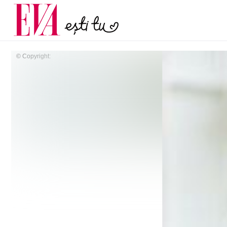
și 60 de ani. De ce te t
Carieră
pe măsură ce înaintez
Actualitate
© Copyright: