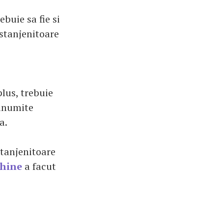
ebuie sa fie si
, stanjenitoare
plus, trebuie
i anumite
a.
stanjenitoare
hine
a facut