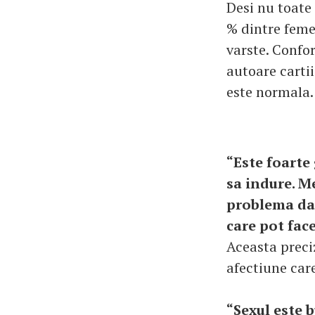
Desi nu toate 
% dintre femei
varste. Conf
autoare cartii
este normala.
“Este foarte
sa indure. M
problema dac
care pot fac
Aceasta preci
afectiune care
“Sexul este 