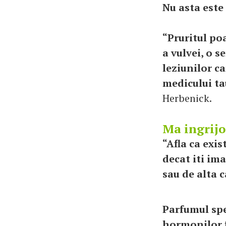
Nu asta este
“Pruritul poa
a vulvei, o s
leziunilor c
medicului ta
Herbenick.
Ma ingrij
“Afla ca exi
decat iti im
sau de alta c
Parfumul spec
hormonilor f