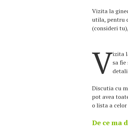
Vizita la gine
utila, pentru 
(consideri tu)
V
izita 
sa fie
detali
Discutia cu m
pot avea toate
o lista a celo
De ce ma d