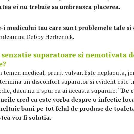
atea ei nu trebuie sa umbreasca placerea.
-i medicului tau care sunt problemele tale si 
indeamna Debby Herbenick.
 senzatie suparatoare si nemotivata d
e?
n temen medical, prurit vulvar. Este neplacuta, je
termina un disconfort suparator si evident este t
dic, daca nu ii spui ca ai aceasta suparare.
“De c
meile cred ca este vorba despre o infectie loc
heltuie bani pe tot felul de produse de toalet
tea vor fi solutia.