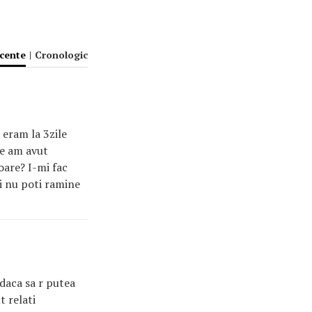
ecente
|
Cronologic
 eram la 3zile
le am avut
 oare? I-mi fac
ei nu poti ramine
 daca sa r putea
t relati