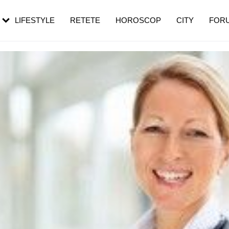
rezești mai des
Cât durează, cum te pregătești și cât
i în vârstă
de dureroasă este investigația
LIFESTYLE
RETETE
HOROSCOP
CITY
FOR