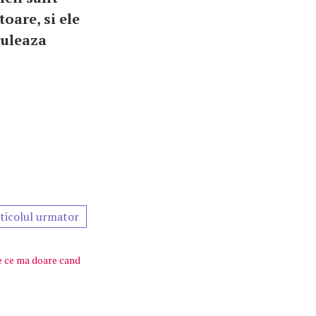
oare, si ele
culeaza
ticolul urmator
e ce ma doare cand