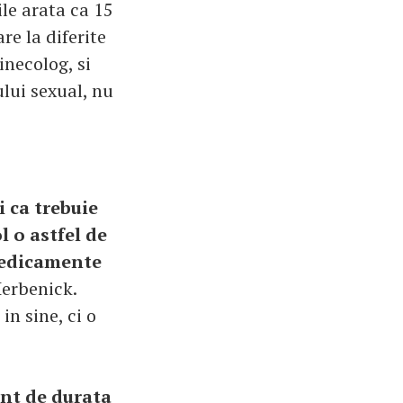
ile arata ca 15
re la diferite
inecolog, si
ului sexual, nu
i ca trebuie
l o astfel de
 medicamente
erbenick.
n sine, ci o
ent de durata