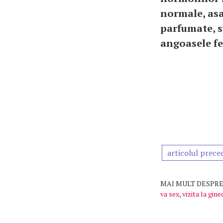
normale, asa
parfumate, s
angoasele f
articolul prece
MAI MULT DESPRE
va sex
,
vizita la gin