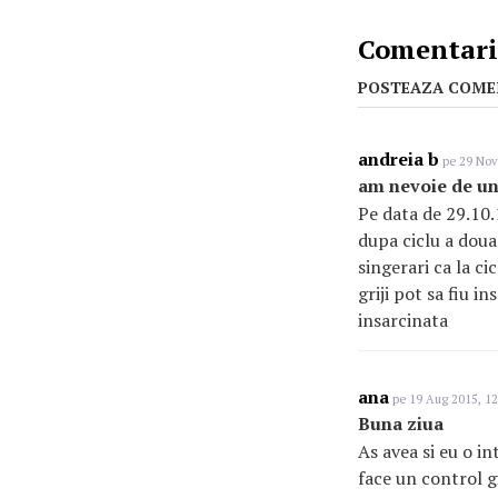
Comentarii
POSTEAZA COME
andreia b
pe 29 Nov
am nevoie de un
Pe data de 29.10.
dupa ciclu a doua
singerari ca la ci
griji pot sa fiu i
insarcinata
ana
pe 19 Aug 2015, 12
Buna ziua
As avea si eu o in
face un control g