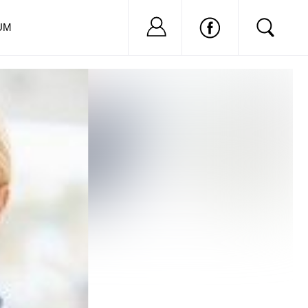
Nu ai cont?
Inregistreaza-
UM