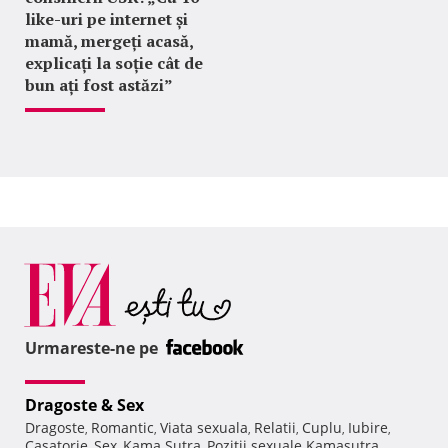
like-uri pe internet și
mamă, mergeți acasă,
explicați la soție cât de
bun ați fost astăzi”
Urmareste-ne pe
Dragoste & Sex
Dragoste
Romantic
Viata sexuala
Relatii
Cuplu
Iubire
,
,
,
,
,
,
Casatorie
Sex
Kama Sutra
Pozitii sexuale Kamasutra
,
,
,
,