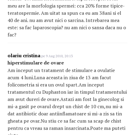
meu are la morfologia spermei: cca 20% forme tipice-
teratospermie. Am uitat sa spun ca eu am 38ani si el
40 de ani. nu am avut nici o sarcina. Intrebarea mea
este: sa fac laparoscopia? nu am nici o sansa daca nu o
fac?
olariu cristina
pe 9 Aug 2010, 20:13
hiperstimulare de ovare
Am inceput un tratament de stimulare a ovulatie
acum 4 luni.Luna aceasta in ziua de 13 am facut
folicometria si era un ovul spart.Am inceput
tratamentul cu Duphaston iar in timpul tratamentului
am avut dureri de ovare.Astazi am fost la ginecolog si
mi-a gasit pe ovarul drept un chist de 10 cm,nu mi-a
dat antibiotic doar antiinflamatoare si mi-a zis sa tin
gheata pe ovar.Nu stiu ce sa fac cum sa scap de chist
pentru ca vreau sa raman insarcinata.Poate ma puteti