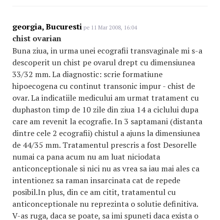
georgia, Bucuresti
pe 11 Mar 2008, 16:04
chist ovarian
Buna ziua, in urma unei ecografii transvaginale mi s-a
descoperit un chist pe ovarul drept cu dimensiunea
33/32 mm. La diagnostic: scrie formatiune
hipoecogena cu continut transonic impur - chist de
ovar. La indicatiile medicului am urmat tratament cu
duphaston timp de 10 zile din ziua 14 a ciclului dupa
care am revenit la ecografie. In 3 saptamani (distanta
dintre cele 2 ecografii) chistul a ajuns la dimensiunea
de 44/35 mm. Tratamentul prescris a fost Desorelle
numai ca pana acum nu am luat niciodata
anticonceptionale si nici nu as vrea sa iau mai ales ca
intentionez sa raman insarcinata cat de repede
posibil.In plus, din ce am citit, tratamentul cu
anticonceptionale nu reprezinta o solutie definitiva.
V-as ruga, daca se poate, sa imi spuneti daca exista o