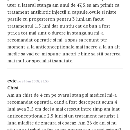
uter si lateral stanga am unul de 47,5.eu am primit ca
tratament antibiotic injectii si capsule,ovule si niste
pastile cu progesteron pentru 3 luni.am facut
tratamentul 1.5 luni dar nu stiu cat de bun a fost
ptr.ca tot mai simt o durere in stanga.nu mi-a
recomandat operatie si mi-a spus sa renunt ptr
moment si la anticonceptionale.mai incerc si la un alt
medic sa vad ce-mi spune .uneori e bine sa stii parerea
mai multor specialisti.sanatate.
evie
pe 24 Iun 2008, 23:33
Chist
Am un chist de 4 cm pe ovarul stang si medicul mi-a
recomandat operatia, cand a fost descoperit acum 4
luni avea 3,5 cm deci a mai crescut intre timp am luat
anticonceptionale 2.5 luni si un tratament naturist 1
luna mladite de zmeura si coacaz. Am 26 de ani si nu
stiu ce ar trebui sa fac sa ma operez sau sa mai astept?