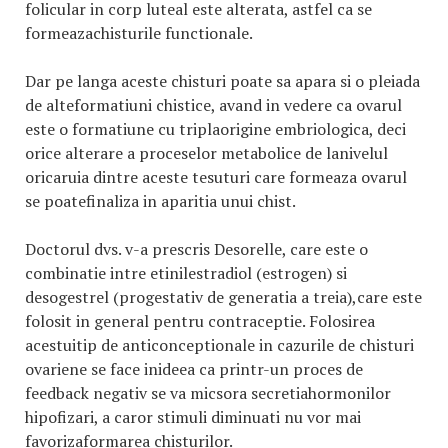
folicular in corp luteal este alterata, astfel ca se
formeazachisturile functionale.
Dar pe langa aceste chisturi poate sa apara si o pleiada
de alteformatiuni chistice, avand in vedere ca ovarul
este o formatiune cu triplaorigine embriologica, deci
orice alterare a proceselor metabolice de lanivelul
oricaruia dintre aceste tesuturi care formeaza ovarul
se poatefinaliza in aparitia unui chist.
Doctorul dvs. v-a prescris Desorelle, care este o
combinatie intre etinilestradiol (estrogen) si
desogestrel (progestativ de generatia a treia),care este
folosit in general pentru contraceptie. Folosirea
acestuitip de anticonceptionale in cazurile de chisturi
ovariene se face inideea ca printr-un proces de
feedback negativ se va micsora secretiahormonilor
hipofizari, a caror stimuli diminuati nu vor mai
favorizaformarea chisturilor.