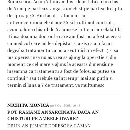
Buna seara . Acum 7 luni am fost depistata cu un chist
de 6 cm pe partea stanga si un chist pe partea dreapta
de aproape 5. Am facut tratament cu
anticonceptionalele diane 35 si la ultimul control ..
acum o luna chistul de 6 ajunsese la 1 cm iar celalalt la
4 insa doamna doctor la care am fost nu a fost aceeasi
cu medicul care mi lea depistat si a zis ca am facut
degeaba tratamentu ca nu a avut nici un efect :( si sa
ma operez. insa nu as vrea sa ajung la operatie si din
moment ce cel mare a ajuns la aceasta dimensiune
inseamna ca tratamentu a fost de folos. as putea sa
continui ? sau trebuie sa intrerup? mai am putin si
termin si luna a 7 de tratament. va multumesc
NICHITA MONICA
pe 6 Oct 2008, 10:48
POT RAMANE ANSARCINATA DACA AN
CHISTURI PE AMBELE OVARE?
DE UN AN JUMATE DORESC SA RAMAN