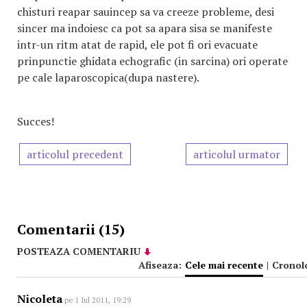
chisturi reapar sauincep sa va creeze probleme, desi
sincer ma indoiesc ca pot sa apara sisa se manifeste
intr-un ritm atat de rapid, ele pot fi ori evacuate
prinpunctie ghidata echografic (in sarcina) ori operate
pe cale laparoscopica(dupa nastere).
Succes!
articolul precedent
articolul urmator
Comentarii (15)
POSTEAZA COMENTARIU
Afiseaza:
Cele mai recente
|
Cronol
Nicoleta
pe 1 Iul 2011, 19:29