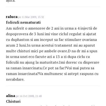
ajuta.
raluca
pe 11 Mar 2009, 15:32
foliculi nematurati
Am suferit o amenoree de 2 ani in urma a 4 injectii de
dopoprovera de 3 luni imi vine ciclul regulat si ajutat
cu duphaston si am inceput sa fac stimulare ovariana
acum 2 luni.In urma acestui tratament mi au aparut
multe chisturi mici pe ambele ovare.D na dr mi a spus
in urma unei eco facute azi a 13 a zi dupa ciclu ca
foliculii nu ajung la maturitate.Imi doresc cu disperare
sa raman insarcinata.Ce pot sa fac?Voi mai putea sa
raman insarcinata?Va multumesc si astept raspuns cu
nerabdare.
alina
pe 16 Oct 2008, 21:48
Chisturi