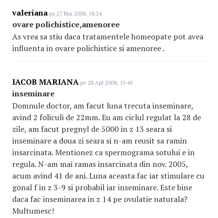
valeriana
pe 27 Mai 2008, 18:24
ovare polichistice,amenoree
As vrea sa stiu daca tratamentele homeopate pot avea
influenta in ovare polichistice si amenoree .
IACOB MARIANA
pe 28 Apr 2008, 15:45
inseminare
Domnule doctor, am facut luna trecuta inseminare,
avind 2 foliculi de 22mm. Eu am ciclul regulat la 28 de
zile, am facut pregnyl de 5000 in z 13 seara si
inseminare a doua zi seara si n-am reusit sa ramin
insarcinata. Mentionez ca spermograma sotului e in
regula. N-am mai ramas insarcinata din nov. 2005,
acum avind 41 de ani. Luna aceasta fac iar stimulare cu
gonal f in z 3-9 si probabil iar inseminare. Este bine
daca fac inseminarea in z 14 pe ovulatie naturala?
Multumesc!