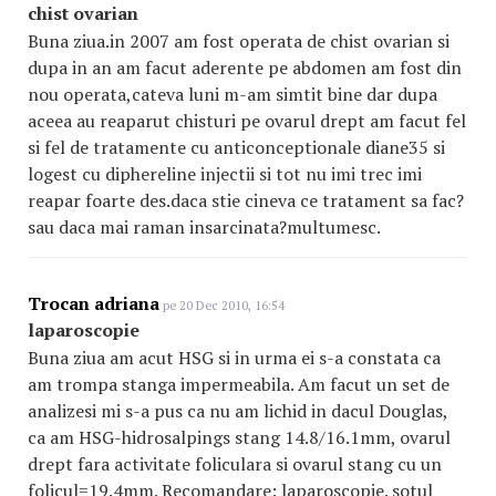
chist ovarian
Buna ziua.in 2007 am fost operata de chist ovarian si
dupa in an am facut aderente pe abdomen am fost din
nou operata,cateva luni m-am simtit bine dar dupa
aceea au reaparut chisturi pe ovarul drept am facut fel
si fel de tratamente cu anticonceptionale diane35 si
logest cu diphereline injectii si tot nu imi trec imi
reapar foarte des.daca stie cineva ce tratament sa fac?
sau daca mai raman insarcinata?multumesc.
Trocan adriana
pe 20 Dec 2010, 16:54
laparoscopie
Buna ziua am acut HSG si in urma ei s-a constata ca
am trompa stanga impermeabila. Am facut un set de
analizesi mi s-a pus ca nu am lichid in dacul Douglas,
ca am HSG-hidrosalpings stang 14.8/16.1mm, ovarul
drept fara activitate foliculara si ovarul stang cu un
folicul=19.4mm. Recomandare: laparoscopie. sotul