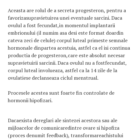
Aceasta are rolul de a secreta progesteron, pentru a
favorizasupravietuirea unei eventuale sarcini. Daca
ovulul a fost fecundat,in momentul implantarii
embrionului (il numim asa desi este format doardin
cateva zeci de celule) corpul luteal primeste semnale
hormonale dinpartea acestuia, astfel ca el isi continua
productia de progesteron,care este absolut necesar
supravietuirii sarcinii. Daca ovulul nu a fostfecundat,
corpul luteal involueaza, astfel ca la 14 zile de la
ovulatiese declanseaza ciclul menstrual.
Procesele acestea sunt foarte fin controlate de
hormonii hipofizari.
Dacaexista dereglari ale sintezei acestora sau ale
mijloacelor de comunicaredintre ovare si hipofiza
(proces denumit feedback), transformareachistului