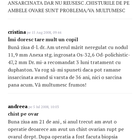
ANSARCINATA DAR NU REUSESC .CHISTURILE DE PE
AMBELE OVARE SUNT PROBLEMA/VA MULTUMESC
cristina
pe 15 Aug 2008, 09:44
Îmi doresc tare mult un copil
Bună ziua d-l. dr. Am uterul mărit neregulat cu nodul
11,9 mm Anexa stg. ingrosata Os-32,6 Od-polichistic-
47,2 mm Dr. mi-a recomandat 3 luni tratament cu
duphaston. Va rog să-mi spuneti daca pot ramane
insarcinata avand si varsta de 36 ani, nici o sarcina
pana acum. Vă multumesc frumos!
andreea
pe 5 Iul 2008, 10:03
chist pe ovar
Buna ziua am 21 de ani , si anul trecut am avut o
operatie deoarece am avut un chist ovarian rupt pe
ovarul drept. Dupa operatia a fost facuta biopsia