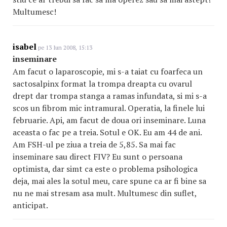
Multumesc!
isabel
pe 13 Iun 2008, 15:13
inseminare
Am facut o laparoscopie, mi s-a taiat cu foarfeca un
sactosalpinx format la trompa dreapta cu ovarul
drept dar trompa stanga a ramas infundata, si mi s-a
scos un fibrom mic intramural. Operatia, la finele lui
februarie. Api, am facut de doua ori inseminare. Luna
aceasta o fac pe a treia. Sotul e OK. Eu am 44 de ani.
Am FSH-ul pe ziua a treia de 5,85. Sa mai fac
inseminare sau direct FIV? Eu sunt o persoana
optimista, dar simt ca este o problema psihologica
deja, mai ales la sotul meu, care spune ca ar fi bine sa
nu ne mai stresam asa mult. Multumesc din suflet,
anticipat.