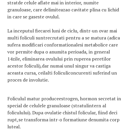
stratde celule aflate mai in interior, numite
granuloase, care delimiteazao cavitate plina cu lichid
in care se gaseste ovulul.
La inceputul fiecarei luni de ciclu, dintr-un ovar mai
multi foliculi suntrecrutati pentru a se matura (adica
sufera modificari conformationalesi metabolice care
vor permite dupa o anumita perioada, in general
14zile, eliminarea ovulului prin ruperea peretilor
acestor foliculi),dar numai unul singur va castiga
aceasta cursa, ceilalti foliculiconcurenti suferind un
proces de involutie.
Foliculul matur produceestrogen, hormon secretat in
special de celulele granuloase (stratulintern al
foliculului). Dupa ovulatie chistul folicular, fiind deci
rupt,se transforma intr-o formatiune denumita corp
luteal.