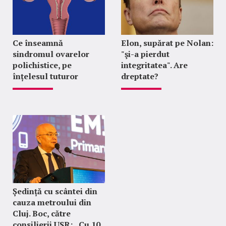
Ce înseamnă
Elon, supărat pe Nolan:
sindromul ovarelor
"şi-a pierdut
polichistice, pe
integritatea". Are
înțelesul tuturor
dreptate?
Ședință cu scântei din
cauza metroului din
Cluj. Boc, către
consilierii USR: „Cu 10