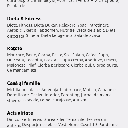
Cardiologie
Oftalmologie
Avort
Ceai verde
HIV
Ortopedie
,
,
,
,
,
,
Psihiatrie
Dietă & Fitness
Diete
Fitness
Dieta Dukan
Relaxare
Yoga
Intretinere
,
,
,
,
,
,
Aerobic
Exercitii abdomen
Nutritie
Dieta de slabit
Dieta
,
,
,
,
Silueta
Dieta ketogenica
Sala de acasa
disociata
,
,
,
Reţete
Mancare
Paste
Ciorba
Peste
Sos
Salata
Cafea
Supa
,
,
,
,
,
,
,
,
Dulceata
Tocanita
Cocktail
Supa crema
Aperitive
Desert
,
,
,
,
,
,
Maioneza
Pilaf
Ciorba perisoare
Ciorba pui
Ciorba burta
,
,
,
,
,
Ce mancam azi
Casă şi familie
Mobila bucatarie
Amenajari interioare
Mobila
Canapele
,
,
,
,
Dormitoare
Design interior
Parenting
Jurnal de mama
,
,
,
Gravide
Femei curajoase
Autism
singura
,
,
,
Actualitate
Din culise
Interviu
Stirea zilei
Tema zilei
Iesirea din
,
,
,
,
Despărţiri celebre
Vesti Bune
Covid-19
Pandemie
autism
,
,
,
,