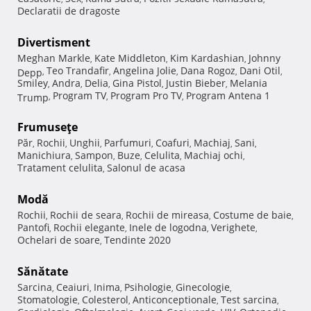
Declaratii de dragoste
Divertisment
Meghan Markle
Kate Middleton
Kim Kardashian
Johnny
,
,
,
Teo Trandafir
Angelina Jolie
Dana Rogoz
Dani Otil
Depp
,
,
,
,
,
Smiley
Andra
Delia
Gina Pistol
Justin Bieber
Melania
,
,
,
,
,
Program TV
Program Pro TV
Program Antena 1
Trump
,
,
,
Frumuseţe
Păr
Rochii
Unghii
Parfumuri
Coafuri
Machiaj
Sani
,
,
,
,
,
,
,
Manichiura
Sampon
Buze
Celulita
Machiaj ochi
,
,
,
,
,
Tratament celulita
Salonul de acasa
,
Modă
Rochii
Rochii de seara
Rochii de mireasa
Costume de baie
,
,
,
,
Pantofi
Rochii elegante
Inele de logodna
Verighete
,
,
,
,
Ochelari de soare
Tendinte 2020
,
Sănătate
Sarcina
Ceaiuri
Inima
Psihologie
Ginecologie
,
,
,
,
,
Stomatologie
Colesterol
Anticonceptionale
Test sarcina
,
,
,
,