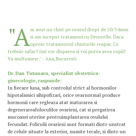
"A
m avut un chist pe ovarul drept de 50/34mm
si am inceput tratamentcu Desorelle. Daca
opresc tratamentul chisturile reapar. Ce
trebuie safac? Imi vor disparea si voi putea avea copii?
Va multumesc." - Ana,Bucuresti
Dr. Dan Tutunaru, specialist obstetrica-
ginecologie, raspunde:
In fiecare luna, sub controlul strict al hormonilor
hipotalamici sihipofizari, orice ovarnormal produce
hormonii care regleaza atat maturarea si
degenerareafoloculilor ovarieni, cat si pregatirea
mucoasei uterine pentruimplantarea ovulului
fecundat. Foliculii ovarieni sunt formati dintr-unstrat
de celule situate la exterior, numite tecale, si dintr-un