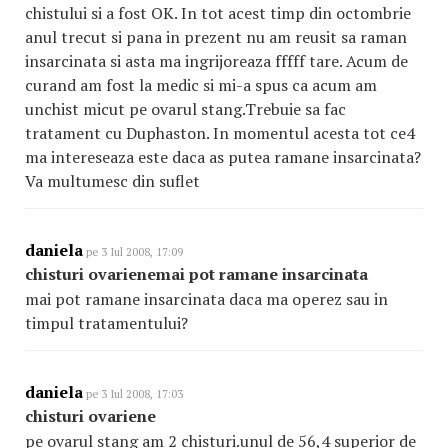
chistului si a fost OK. In tot acest timp din octombrie
anul trecut si pana in prezent nu am reusit sa raman
insarcinata si asta ma ingrijoreaza fffff tare. Acum de
curand am fost la medic si mi-a spus ca acum am
unchist micut pe ovarul stang.Trebuie sa fac
tratament cu Duphaston. In momentul acesta tot ce4
ma intereseaza este daca as putea ramane insarcinata?
Va multumesc din suflet
daniela
pe 3 Iul 2008, 17:09
chisturi ovarienemai pot ramane insarcinata
mai pot ramane insarcinata daca ma operez sau in
timpul tratamentului?
daniela
pe 3 Iul 2008, 17:03
chisturi ovariene
pe ovarul stang am 2 chisturi.unul de 56,4 superior de