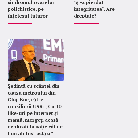
sindromul ovarelor
"şi-a pierdut
polichistice, pe
integritatea". Are
înțelesul tuturor
dreptate?
Ședință cu scântei din
cauza metroului din
Cluj. Boc, către
consilierii USR: „Cu 10
like-uri pe internet și
mamă, mergeți acasă,
explicați la soție cât de
bun ați fost astăzi”