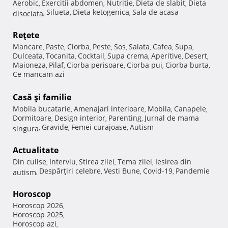
Aerobic
Exercitii abdomen
Nutritie
Dieta de slabit
Dieta
,
,
,
,
Silueta
Dieta ketogenica
Sala de acasa
disociata
,
,
,
Reţete
Mancare
Paste
Ciorba
Peste
Sos
Salata
Cafea
Supa
,
,
,
,
,
,
,
,
Dulceata
Tocanita
Cocktail
Supa crema
Aperitive
Desert
,
,
,
,
,
,
Maioneza
Pilaf
Ciorba perisoare
Ciorba pui
Ciorba burta
,
,
,
,
,
Ce mancam azi
Casă şi familie
Mobila bucatarie
Amenajari interioare
Mobila
Canapele
,
,
,
,
Dormitoare
Design interior
Parenting
Jurnal de mama
,
,
,
Gravide
Femei curajoase
Autism
singura
,
,
,
Actualitate
Din culise
Interviu
Stirea zilei
Tema zilei
Iesirea din
,
,
,
,
Despărţiri celebre
Vesti Bune
Covid-19
Pandemie
autism
,
,
,
,
Horoscop
Horoscop 2026
,
Horoscop 2025
,
Horoscop azi
,