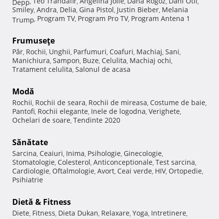
Teo Trandafir
Angelina Jolie
Dana Rogoz
Dani Otil
Depp
,
,
,
,
,
Smiley
Andra
Delia
Gina Pistol
Justin Bieber
Melania
,
,
,
,
,
Program TV
Program Pro TV
Program Antena 1
Trump
,
,
,
Frumuseţe
Păr
Rochii
Unghii
Parfumuri
Coafuri
Machiaj
Sani
,
,
,
,
,
,
,
Manichiura
Sampon
Buze
Celulita
Machiaj ochi
,
,
,
,
,
Tratament celulita
Salonul de acasa
,
Modă
Rochii
Rochii de seara
Rochii de mireasa
Costume de baie
,
,
,
,
Pantofi
Rochii elegante
Inele de logodna
Verighete
,
,
,
,
Ochelari de soare
Tendinte 2020
,
Sănătate
Sarcina
Ceaiuri
Inima
Psihologie
Ginecologie
,
,
,
,
,
Stomatologie
Colesterol
Anticonceptionale
Test sarcina
,
,
,
,
Cardiologie
Oftalmologie
Avort
Ceai verde
HIV
Ortopedie
,
,
,
,
,
,
Psihiatrie
Dietă & Fitness
Diete
Fitness
Dieta Dukan
Relaxare
Yoga
Intretinere
,
,
,
,
,
,