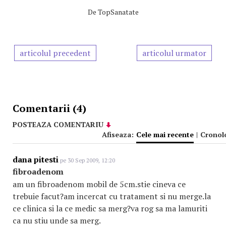
De
TopSanatate
articolul precedent
articolul urmator
Comentarii (4)
POSTEAZA COMENTARIU
Afiseaza:
Cele mai recente
|
Cronol
dana pitesti
pe 30 Sep 2009, 12:20
fibroadenom
am un fibroadenom mobil de 5cm.stie cineva ce
trebuie facut?am incercat cu tratament si nu merge.la
ce clinica si la ce medic sa merg?va rog sa ma lamuriti
ca nu stiu unde sa merg.