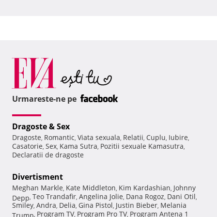
Urmareste-ne pe
Dragoste & Sex
Dragoste
Romantic
Viata sexuala
Relatii
Cuplu
Iubire
,
,
,
,
,
,
Casatorie
Sex
Kama Sutra
Pozitii sexuale Kamasutra
,
,
,
,
Declaratii de dragoste
Divertisment
Meghan Markle
Kate Middleton
Kim Kardashian
Johnny
,
,
,
Teo Trandafir
Angelina Jolie
Dana Rogoz
Dani Otil
Depp
,
,
,
,
,
Smiley
Andra
Delia
Gina Pistol
Justin Bieber
Melania
,
,
,
,
,
Program TV
Program Pro TV
Program Antena 1
Trump
,
,
,