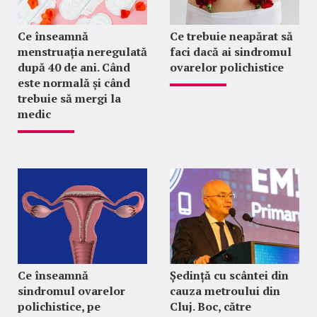
Ce înseamnă
Ce trebuie neapărat să
menstruația neregulată
faci dacă ai sindromul
după 40 de ani. Când
ovarelor polichistice
este normală și când
trebuie să mergi la
medic
Ce înseamnă
Ședință cu scântei din
sindromul ovarelor
cauza metroului din
polichistice, pe
Cluj. Boc, către