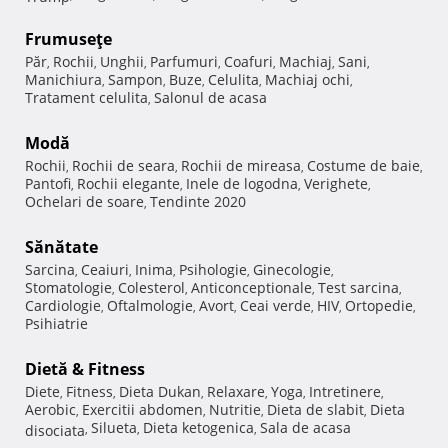
Frumuseţe
Păr
Rochii
Unghii
Parfumuri
Coafuri
Machiaj
Sani
,
,
,
,
,
,
,
Manichiura
Sampon
Buze
Celulita
Machiaj ochi
,
,
,
,
,
Tratament celulita
Salonul de acasa
,
Modă
Rochii
Rochii de seara
Rochii de mireasa
Costume de baie
,
,
,
,
Pantofi
Rochii elegante
Inele de logodna
Verighete
,
,
,
,
Ochelari de soare
Tendinte 2020
,
Sănătate
Sarcina
Ceaiuri
Inima
Psihologie
Ginecologie
,
,
,
,
,
Stomatologie
Colesterol
Anticonceptionale
Test sarcina
,
,
,
,
Cardiologie
Oftalmologie
Avort
Ceai verde
HIV
Ortopedie
,
,
,
,
,
,
Psihiatrie
Dietă & Fitness
Diete
Fitness
Dieta Dukan
Relaxare
Yoga
Intretinere
,
,
,
,
,
,
Aerobic
Exercitii abdomen
Nutritie
Dieta de slabit
Dieta
,
,
,
,
Silueta
Dieta ketogenica
Sala de acasa
disociata
,
,
,