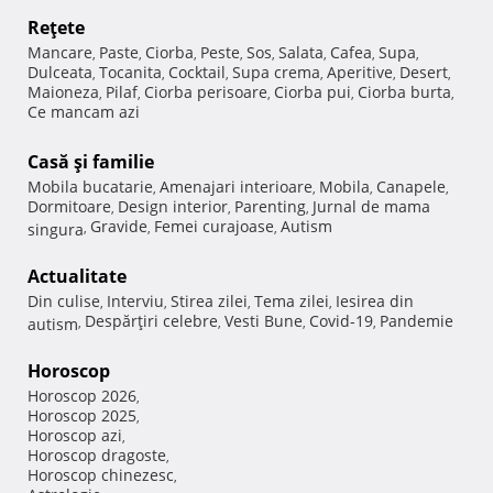
Reţete
Mancare
Paste
Ciorba
Peste
Sos
Salata
Cafea
Supa
,
,
,
,
,
,
,
,
Dulceata
Tocanita
Cocktail
Supa crema
Aperitive
Desert
,
,
,
,
,
,
Maioneza
Pilaf
Ciorba perisoare
Ciorba pui
Ciorba burta
,
,
,
,
,
Ce mancam azi
Casă şi familie
Mobila bucatarie
Amenajari interioare
Mobila
Canapele
,
,
,
,
Dormitoare
Design interior
Parenting
Jurnal de mama
,
,
,
Gravide
Femei curajoase
Autism
singura
,
,
,
Actualitate
Din culise
Interviu
Stirea zilei
Tema zilei
Iesirea din
,
,
,
,
Despărţiri celebre
Vesti Bune
Covid-19
Pandemie
autism
,
,
,
,
Horoscop
Horoscop 2026
,
Horoscop 2025
,
Horoscop azi
,
Horoscop dragoste
,
Horoscop chinezesc
,