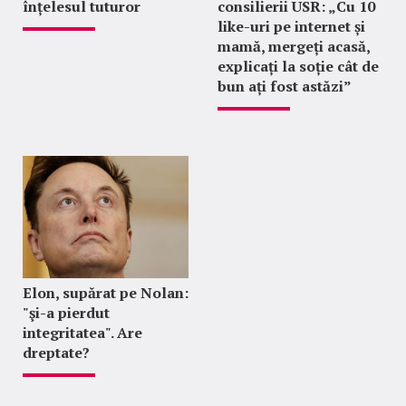
înțelesul tuturor
consilierii USR: „Cu 10
like-uri pe internet și
mamă, mergeți acasă,
explicați la soție cât de
bun ați fost astăzi”
Elon, supărat pe Nolan:
"şi-a pierdut
integritatea". Are
dreptate?