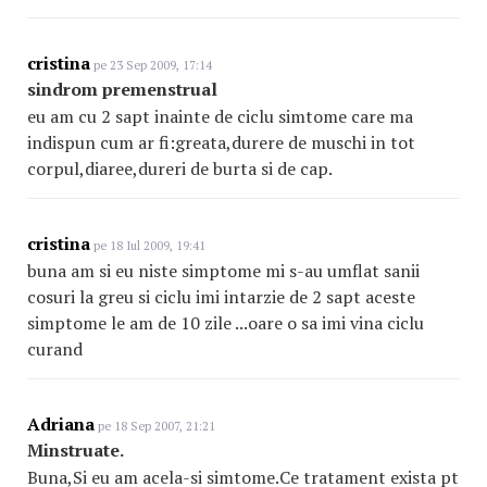
cristina
pe 23 Sep 2009, 17:14
sindrom premenstrual
eu am cu 2 sapt inainte de ciclu simtome care ma
indispun cum ar fi:greata,durere de muschi in tot
corpul,diaree,dureri de burta si de cap.
cristina
pe 18 Iul 2009, 19:41
buna am si eu niste simptome mi s-au umflat sanii
cosuri la greu si ciclu imi intarzie de 2 sapt aceste
simptome le am de 10 zile ...oare o sa imi vina ciclu
curand
Adriana
pe 18 Sep 2007, 21:21
Minstruate.
Buna,Si eu am acela-si simtome.Ce tratament exista pt