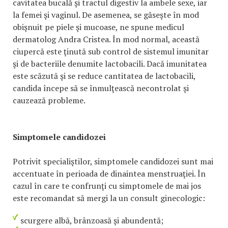
cavitatea bucală şi tractul digestiv la ambele sexe, iar
la femei şi vaginul. De asemenea, se găseşte în mod
obişnuit pe piele şi mucoase, ne spune medicul
dermatolog Andra Cristea. În mod normal, această
ciupercă este ţinută sub control de sistemul imunitar
şi de bacteriile denumite lactobacili. Dacă imunitatea
este scăzută şi se reduce cantitatea de lactobacili,
candida începe să se înmulţească necontrolat şi
cauzează probleme.
Simptomele candidozei
Potrivit specialiştilor, simptomele candidozei sunt mai
accentuate în perioada de dinaintea menstruaţiei. În
cazul în care te confrunţi cu simptomele de mai jos
este recomandat să mergi la un consult ginecologic:
scurgere albă, brânzoasă şi abundentă;