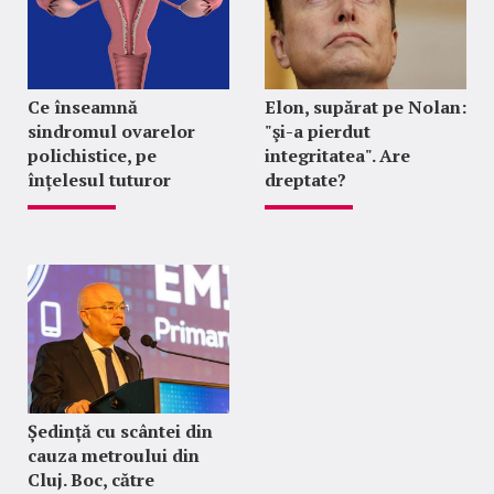
Ce înseamnă
Elon, supărat pe Nolan:
sindromul ovarelor
"şi-a pierdut
polichistice, pe
integritatea". Are
înțelesul tuturor
dreptate?
Ședință cu scântei din
cauza metroului din
Cluj. Boc, către