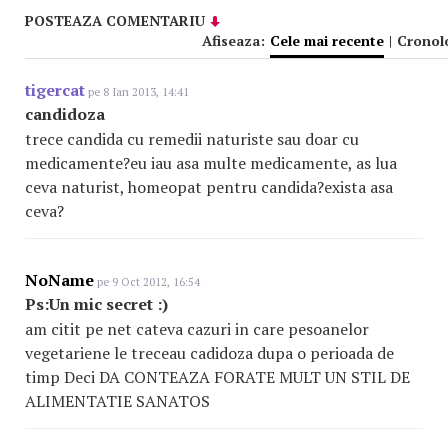
POSTEAZA COMENTARIU
Afiseaza:
Cele mai recente
|
Cronol
tigercat
pe 8 Ian 2013, 14:41
candidoza
trece candida cu remedii naturiste sau doar cu
medicamente?eu iau asa multe medicamente, as lua
ceva naturist, homeopat pentru candida?exista asa
ceva?
NoName
pe 9 Oct 2012, 16:54
Ps:Un mic secret :)
am citit pe net cateva cazuri in care pesoanelor
vegetariene le treceau cadidoza dupa o perioada de
timp Deci DA CONTEAZA FORATE MULT UN STIL DE
ALIMENTATIE SANATOS