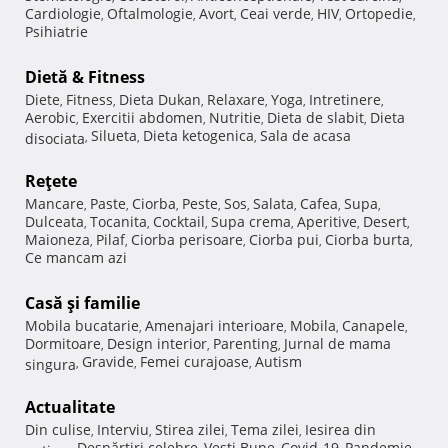
Cardiologie
Oftalmologie
Avort
Ceai verde
HIV
Ortopedie
,
,
,
,
,
,
Psihiatrie
Dietă & Fitness
Diete
Fitness
Dieta Dukan
Relaxare
Yoga
Intretinere
,
,
,
,
,
,
Aerobic
Exercitii abdomen
Nutritie
Dieta de slabit
Dieta
,
,
,
,
Silueta
Dieta ketogenica
Sala de acasa
disociata
,
,
,
Reţete
Mancare
Paste
Ciorba
Peste
Sos
Salata
Cafea
Supa
,
,
,
,
,
,
,
,
Dulceata
Tocanita
Cocktail
Supa crema
Aperitive
Desert
,
,
,
,
,
,
Maioneza
Pilaf
Ciorba perisoare
Ciorba pui
Ciorba burta
,
,
,
,
,
Ce mancam azi
Casă şi familie
Mobila bucatarie
Amenajari interioare
Mobila
Canapele
,
,
,
,
Dormitoare
Design interior
Parenting
Jurnal de mama
,
,
,
Gravide
Femei curajoase
Autism
singura
,
,
,
Actualitate
Din culise
Interviu
Stirea zilei
Tema zilei
Iesirea din
,
,
,
,
Despărţiri celebre
Vesti Bune
Covid-19
Pandemie