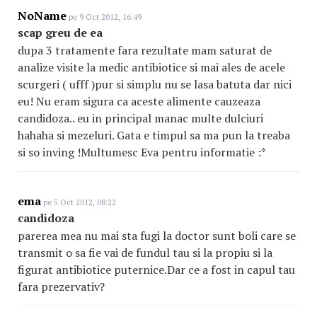
NoName
pe 9 Oct 2012, 16:49
scap greu de ea
dupa 3 tratamente fara rezultate mam saturat de
analize visite la medic antibiotice si mai ales de acele
scurgeri ( ufff )pur si simplu nu se lasa batuta dar nici
eu! Nu eram sigura ca aceste alimente cauzeaza
candidoza.. eu in principal manac multe dulciuri
hahaha si mezeluri. Gata e timpul sa ma pun la treaba
si so inving !Multumesc Eva pentru informatie :*
ema
pe 5 Oct 2012, 08:22
candidoza
parerea mea nu mai sta fugi la doctor sunt boli care se
transmit o sa fie vai de fundul tau si la propiu si la
figurat antibiotice puternice.Dar ce a fost in capul tau
fara prezervativ?