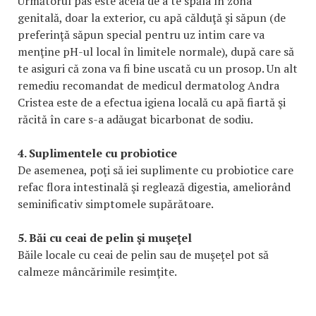
Următorul pas este acela de a te spăla în zona
genitală, doar la exterior, cu apă călduţă şi săpun (de
preferinţă săpun special pentru uz intim care va
menţine pH-ul local în limitele normale), după care să
te asiguri că zona va fi bine uscată cu un prosop. Un alt
remediu recomandat de medicul dermatolog Andra
Cristea este de a efectua igiena locală cu apă fiartă şi
răcită în care s-a adăugat bicarbonat de sodiu.
4. Suplimentele cu probiotice
De asemenea, poţi să iei suplimente cu probiotice care
refac flora intestinală şi reglează digestia, ameliorând
seminificativ simptomele supărătoare.
5. Băi cu ceai de pelin şi muşeţel
Băile locale cu ceai de pelin sau de muşeţel pot să
calmeze mâncărimile resimţite.