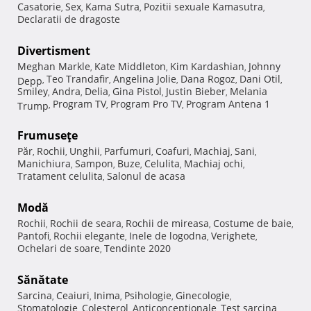
Casatorie
Sex
Kama Sutra
Pozitii sexuale Kamasutra
,
,
,
,
Declaratii de dragoste
Divertisment
Meghan Markle
Kate Middleton
Kim Kardashian
Johnny
,
,
,
Teo Trandafir
Angelina Jolie
Dana Rogoz
Dani Otil
Depp
,
,
,
,
,
Smiley
Andra
Delia
Gina Pistol
Justin Bieber
Melania
,
,
,
,
,
Program TV
Program Pro TV
Program Antena 1
Trump
,
,
,
Frumuseţe
Păr
Rochii
Unghii
Parfumuri
Coafuri
Machiaj
Sani
,
,
,
,
,
,
,
Manichiura
Sampon
Buze
Celulita
Machiaj ochi
,
,
,
,
,
Tratament celulita
Salonul de acasa
,
Modă
Rochii
Rochii de seara
Rochii de mireasa
Costume de baie
,
,
,
,
Pantofi
Rochii elegante
Inele de logodna
Verighete
,
,
,
,
Ochelari de soare
Tendinte 2020
,
Sănătate
Sarcina
Ceaiuri
Inima
Psihologie
Ginecologie
,
,
,
,
,
Stomatologie
Colesterol
Anticonceptionale
Test sarcina
,
,
,
,