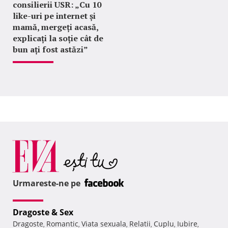
consilierii USR: „Cu 10
like-uri pe internet și
mamă, mergeți acasă,
explicați la soție cât de
bun ați fost astăzi”
Urmareste-ne pe
Dragoste & Sex
Dragoste
Romantic
Viata sexuala
Relatii
Cuplu
Iubire
,
,
,
,
,
,