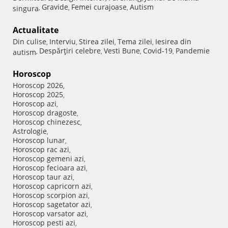
Gravide
Femei curajoase
Autism
singura
,
,
,
Actualitate
Din culise
Interviu
Stirea zilei
Tema zilei
Iesirea din
,
,
,
,
Despărţiri celebre
Vesti Bune
Covid-19
Pandemie
autism
,
,
,
,
Horoscop
Horoscop 2026
,
Horoscop 2025
,
Horoscop azi
,
Horoscop dragoste
,
Horoscop chinezesc
,
Astrologie
,
Horoscop lunar
,
Horoscop rac azi
,
Horoscop gemeni azi
,
Horoscop fecioara azi
,
Horoscop taur azi
,
Horoscop capricorn azi
,
Horoscop scorpion azi
,
Horoscop sagetator azi
,
Horoscop varsator azi
,
Horoscop pesti azi
,