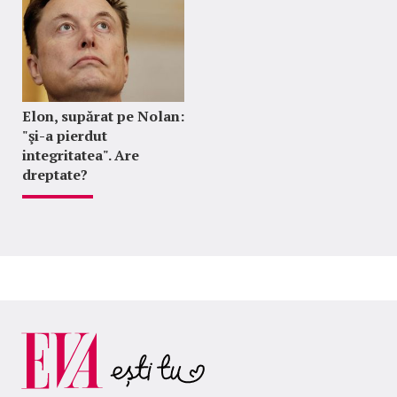
Elon, supărat pe Nolan:
"şi-a pierdut
integritatea". Are
dreptate?