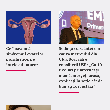
Ce înseamnă
Ședință cu scântei din
sindromul ovarelor
cauza metroului din
polichistice, pe
Cluj. Boc, către
înțelesul tuturor
consilierii USR: „Cu 10
like-uri pe internet și
mamă, mergeți acasă,
explicați la soție cât de
bun ați fost astăzi”