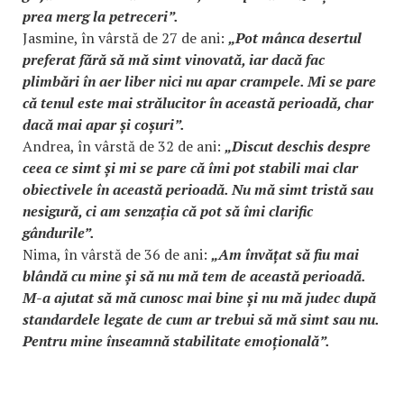
prea merg la petreceri”.
Jasmine, în vârstă de 27 de ani:
„Pot mânca desertul
preferat fără să mă simt vinovată, iar dacă fac
plimbări în aer liber nici nu apar crampele. Mi se pare
că tenul este mai strălucitor în această perioadă, char
dacă mai apar și coșuri”.
Andrea, în vârstă de 32 de ani:
„Discut deschis despre
ceea ce simt și mi se pare că îmi pot stabili mai clar
obiectivele în această perioadă. Nu mă simt tristă sau
nesigură, ci am senzația că pot să îmi clarific
gândurile”.
Nima, în vârstă de 36 de ani:
„Am învățat să fiu mai
blândă cu mine și să nu mă tem de această perioadă.
M-a ajutat să mă cunosc mai bine și nu mă judec după
standardele legate de cum ar trebui să mă simt sau nu.
Pentru mine înseamnă stabilitate emoțională”.