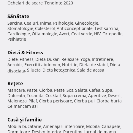
Ochelari de soare
Tendinte 2020
,
Sănătate
Sarcina
Ceaiuri
Inima
Psihologie
Ginecologie
,
,
,
,
,
Stomatologie
Colesterol
Anticonceptionale
Test sarcina
,
,
,
,
Cardiologie
Oftalmologie
Avort
Ceai verde
HIV
Ortopedie
,
,
,
,
,
,
Psihiatrie
Dietă & Fitness
Diete
Fitness
Dieta Dukan
Relaxare
Yoga
Intretinere
,
,
,
,
,
,
Aerobic
Exercitii abdomen
Nutritie
Dieta de slabit
Dieta
,
,
,
,
Silueta
Dieta ketogenica
Sala de acasa
disociata
,
,
,
Reţete
Mancare
Paste
Ciorba
Peste
Sos
Salata
Cafea
Supa
,
,
,
,
,
,
,
,
Dulceata
Tocanita
Cocktail
Supa crema
Aperitive
Desert
,
,
,
,
,
,
Maioneza
Pilaf
Ciorba perisoare
Ciorba pui
Ciorba burta
,
,
,
,
,
Ce mancam azi
Casă şi familie
Mobila bucatarie
Amenajari interioare
Mobila
Canapele
,
,
,
,
Dormitoare
Design interior
Parenting
Jurnal de mama
,
,
,