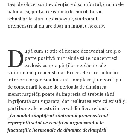
Deși de obicei sunt evidențiate disconfortul, crampele,
balonarea, pofta irezistibilă de ciocolată sau
schimbările stării de dispoziție, sindromul
premenstrual nu are doar un impact negativ.
D
upă cum se știe că fiecare dezavantaj are și o
parte pozitivă nu trebuie să te concentrezi
exclusiv asupra părților neplăcute ale
sindromului premenstrual. Procesele care au loc în
interiorul organismului sunt complexe și uneori tipul
de comentarii legate de perioada de dinaintea
menstruației îți poate da impresia că trebuie să fii
îngrijorată sau supărată, dar realitatea este că există și
părți bune ale acestui interval din fiecare lună.
„La modul simplificat sindromul premenstrual
reprezintă setul de reacții al organismului la
fluctuațiile hormonale de dinainte declanșării