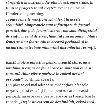
sângerării menstruale. Nivelul de estrogen scade, în
timp ce progesteronul crește”
, explică dr. Anne
Henderson, ginecolog.
„Toate femeile reacționează diferit la aceste
schimbări. Simptomele sunt influențate de factori
genetici, dar și de factori externi cum sunt dieta, stilul
de viață, nivelul de stres, fumatul sau insomnia. Multe
femei se simt foarte rău în această perioadă și în
niciun caz nu trebuie minimizat disconfortul resimțit.
Există motive obiective pentru această stare, însă
întâlnim și cazuri de femei care se simt mai bine și
constată chiar efecte pozitive în cadrul acestei
perioade”
, continuă aceasta.
Din păcate cel mai adesea se evidențiază efectele
negative, deși există și femei pentru care această
perioadă nu este ceva peste care vor să treacă foarte
repede.
„Deși este extrem de des întâlnit, există încă