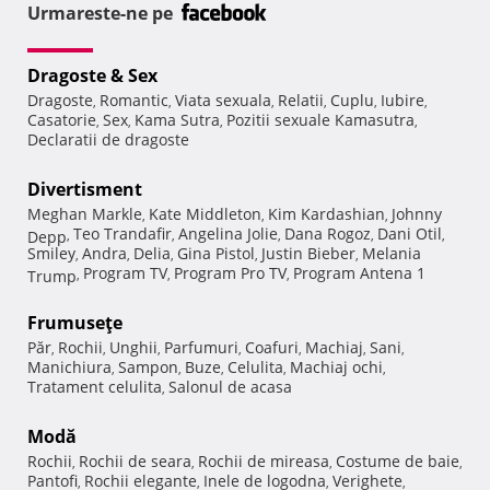
Urmareste-ne pe
Dragoste & Sex
Dragoste
Romantic
Viata sexuala
Relatii
Cuplu
Iubire
,
,
,
,
,
,
Casatorie
Sex
Kama Sutra
Pozitii sexuale Kamasutra
,
,
,
,
Declaratii de dragoste
Divertisment
Meghan Markle
Kate Middleton
Kim Kardashian
Johnny
,
,
,
Teo Trandafir
Angelina Jolie
Dana Rogoz
Dani Otil
Depp
,
,
,
,
,
Smiley
Andra
Delia
Gina Pistol
Justin Bieber
Melania
,
,
,
,
,
Program TV
Program Pro TV
Program Antena 1
Trump
,
,
,
Frumuseţe
Păr
Rochii
Unghii
Parfumuri
Coafuri
Machiaj
Sani
,
,
,
,
,
,
,
Manichiura
Sampon
Buze
Celulita
Machiaj ochi
,
,
,
,
,
Tratament celulita
Salonul de acasa
,
Modă
Rochii
Rochii de seara
Rochii de mireasa
Costume de baie
,
,
,
,
Pantofi
Rochii elegante
Inele de logodna
Verighete
,
,
,
,