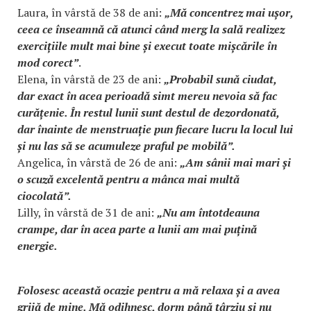
Laura, în vârstă de 38 de ani:
„Mă concentrez mai ușor,
ceea ce înseamnă că atunci când merg la sală realizez
exercițiile mult mai bine și execut toate mișcările în
mod corect”
.
Elena, în vârstă de 23 de ani:
„Probabil sună ciudat,
dar exact în acea perioadă simt mereu nevoia să fac
curățenie. În restul lunii sunt destul de dezordonată,
dar înainte de menstruație pun fiecare lucru la locul lui
și nu las să se acumuleze praful pe mobilă”.
Angelica, în vârstă de 26 de ani:
„Am sânii mai mari și
o scuză excelentă pentru a mânca mai multă
ciocolată”.
Lilly, în vârstă de 31 de ani:
„Nu am întotdeauna
crampe, dar în acea parte a lunii am mai puțină
energie.
Folosesc această ocazie pentru a mă relaxa și a avea
grijă de mine. Mă odihnesc, dorm până târziu și nu