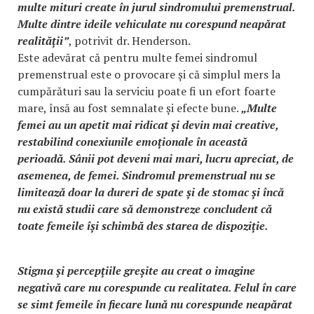
multe mituri create în jurul sindromului premenstrual.
Multe dintre ideile vehiculate nu corespund neapărat
realității”
, potrivit dr. Henderson.
Este adevărat că pentru multe femei sindromul
premenstrual este o provocare și că simplul mers la
cumpărături sau la serviciu poate fi un efort foarte
mare, însă au fost semnalate și efecte bune.
„Multe
femei au un apetit mai ridicat și devin mai creative,
restabilind conexiunile emoționale în această
perioadă. Sânii pot deveni mai mari, lucru apreciat, de
asemenea, de femei. Sindromul premenstrual nu se
limitează doar la dureri de spate și de stomac și încă
nu există studii care să demonstreze concludent că
toate femeile își schimbă des starea de dispoziție.
Stigma și percepțiile greșite au creat o imagine
negativă care nu corespunde cu realitatea. Felul în care
se simt femeile în fiecare lună nu corespunde neapărat