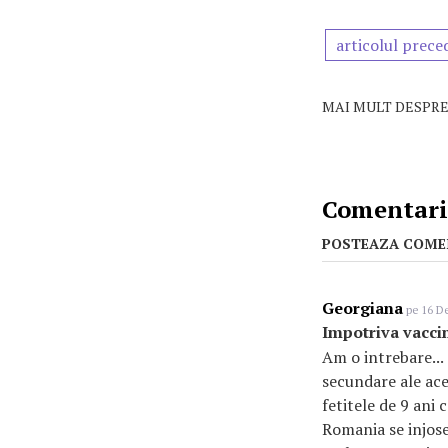
articolul prece
MAI MULT DESPRE
Comentarii
POSTEAZA COME
Georgiana
pe 16 De
Impotriva vaccin
Am o intrebare... 
secundare ale ace
fetitele de 9 ani 
Romania se injoses