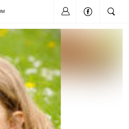
Nu ai cont?
Inregistreaza-
UM