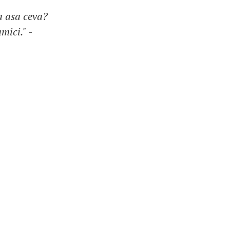
a asa ceva?
mici."
-