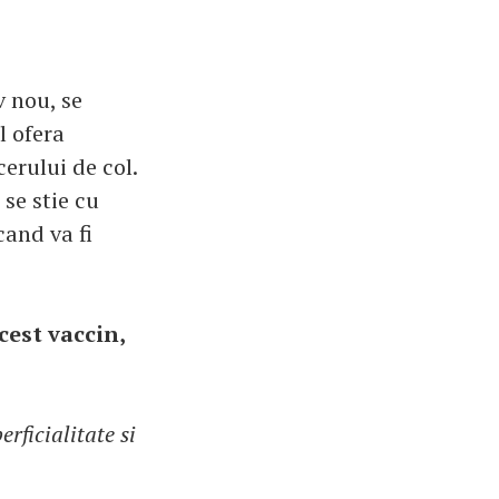
v nou, se
l ofera
erului de col.
 se stie cu
cand va fi
cest vaccin,
rficialitate si