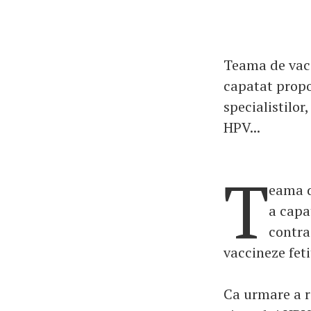
Teama de vacc
capatat propor
specialistilor
HPV...
T
eama d
a capa
contrad
vaccineze fet
Ca urmare a re