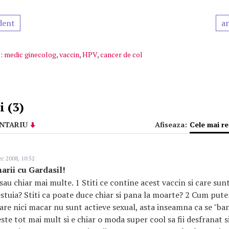
dent
ar
:
medic ginecolog
,
vaccin
,
HPV
,
cancer de col
 (3)
NTARIU
Afiseaza:
Cele mai r
c 2008, 10:52
arii cu Gardasil!
sau chiar mai multe. 1 Stiti ce contine acest vaccin si care sun
stuia? Stiti ca poate duce chiar si pana la moarte? 2 Cum put
care nici macar nu sunt actieve sexual, asta inseamna ca se "ban
te tot mai mult si e chiar o moda super cool sa fii desfranat si