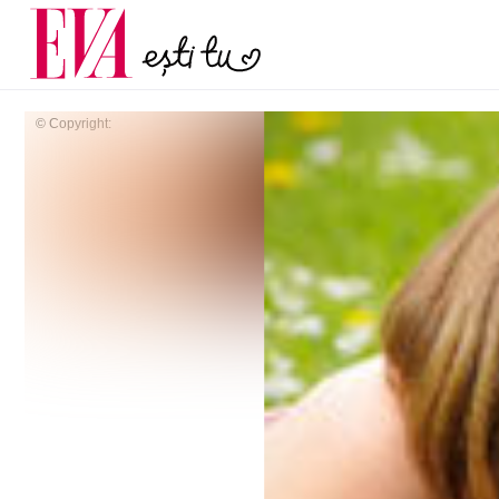
și 60 de ani. De ce te t
Carieră
pe măsură ce înaintez
Actualitate
© Copyright: