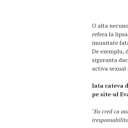
O alta necunos
refera la lips
imunitate fat
De exemplu, da
siguranta daca
activa sexual 
Iata cateva d
pe site-ul Ev
"Eu cred ca au
iresponsabilita