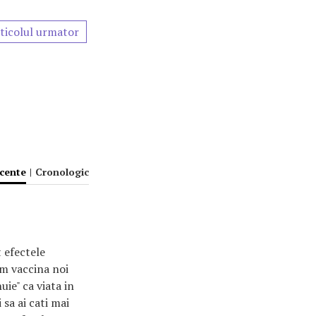
ticolul urmator
ecente
|
Cronologic
t efectele
em vaccina noi
uie" ca viata in
 sa ai cati mai