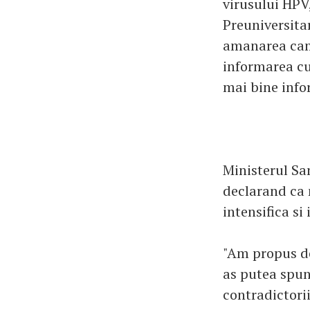
virusului HPV
Preuniversitar
amanarea camp
informarea cu 
mai bine info
Ministerul Sa
declarand ca 
intensifica s
"Am propus de
as putea spune
contradictorii