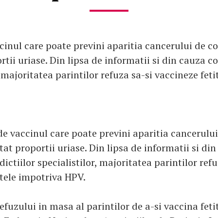
inul care poate previni aparitia cancerului de co
tii uriase. Din lipsa de informatii si din cauza co
, majoritatea parintilor refuza sa-si vaccineze fet
e vaccinul care poate previni aparitia cancerului
tat proportii uriase. Din lipsa de informatii si di
ictiilor specialistilor, majoritatea parintilor refu
itele impotriva HPV.
fuzului in masa al parintilor de a-si vaccina feti