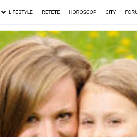
rezești mai des
Cât durează, cum te pregătești și cât
i în vârstă
de dureroasă este investigația
LIFESTYLE
RETETE
HOROSCOP
CITY
FOR