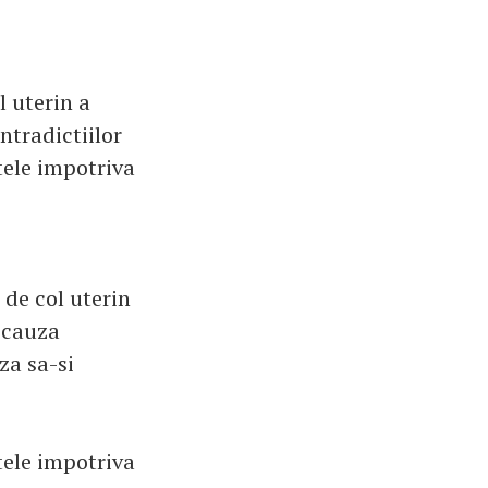
l uterin a
ntradictiilor
itele impotriva
 de col uterin
n cauza
za sa-si
tele impotriva