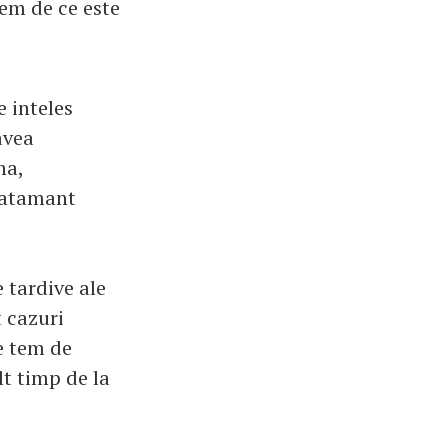
gem de ce este
 inteles
avea
na,
nvatamant
e tardive ale
t cazuri
se tem de
lt timp de la