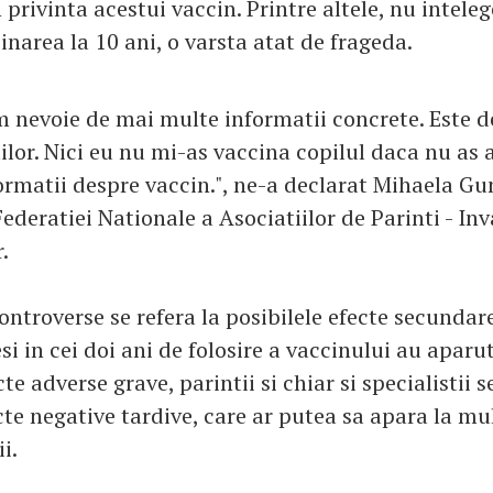
n privinta acestui vaccin. Printre altele, nu intele
narea la 10 ani, o varsta atat de frageda.
 nevoie de mai multe informatii concrete. Este de
ilor. Nici eu nu mi-as vaccina copilul daca nu as 
formatii despre vaccin.", ne-a declarat Mihaela Gu
Federatiei Nationale a Asociatiilor de Parinti - I
.
ontroverse se refera la posibilele efecte secundar
si in cei doi ani de folosire a vaccinului au aparu
cte adverse grave, parintii si chiar si specialistii 
cte negative tardive, care ar putea sa apara la mu
i.