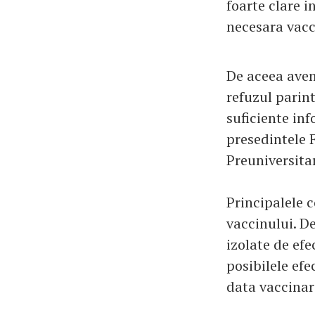
foarte clare i
necesara vacci
De aceea avem
refuzul parint
suficiente in
presedintele 
Preuniversitar
Principalele c
vaccinului. De
izolate de efe
posibilele efe
data vaccinari