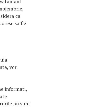
Invatamant
 noiembrie,
sidera ca
doresc sa fie
tuia
nta, vor
ne informati,
date
crurile nu sunt