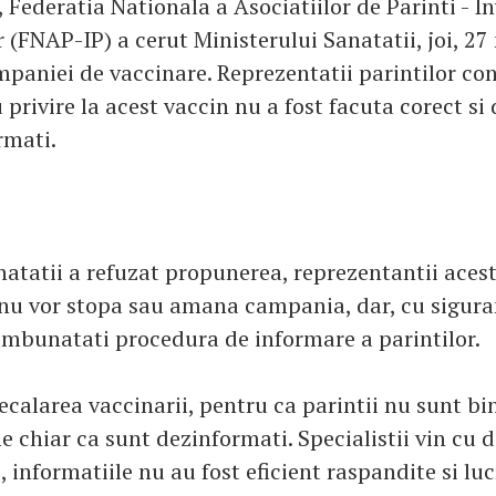
, Federatia Nationala a Asociatiilor de Parinti - 
 (FNAP-IP) a cerut Ministerului Sanatatii, joi, 27
aniei de vaccinare. Reprezentatii parintilor con
privire la acest vaccin nu a fost facuta corect si 
rmati.
natatii a refuzat propunerea, reprezentantii aces
nu vor stopa sau amana campania, dar, cu sigura
i imbunatati procedura de informare a parintilor.
calarea vaccinarii, pentru ca parintii nu sunt bi
 chiar ca sunt dezinformati. Specialistii vin cu 
, informatiile nu au fost eficient raspandite si lu