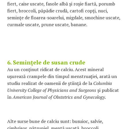
fiert, caise uscate, fasole albă şi roşie fiartă, porumb
fiert, broccoli, păpădie crudă, cartofi copţi, nuci,
seminţe de floarea-soarelui, migdale, smochine uscate,
curmale uscate, prune uscate, banane.
6. Seminţele de susan crude
Au un conţinut ridicat de calciu. Acest mineral
uşurează crampele din timpul menstruaţiei, arată un
studiu realizat de oamenii de ştiinţă de la
Columbia
University College of Physicians and Surgeons
şi publicat
în
American Journal of Obstetrics and Gynecology
.
Alte surse bune de calciu sunt: busuioc, salvie,
cimbrişor, pătrunjel, mentă uscată, broccoli,