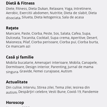
Dietă & Fitness
Diete
Fitness
Dieta Dukan
Relaxare
Yoga
Intretinere
,
,
,
,
,
,
Aerobic
Exercitii abdomen
Nutritie
Dieta de slabit
Dieta
,
,
,
,
Silueta
Dieta ketogenica
Sala de acasa
disociata
,
,
,
Reţete
Mancare
Paste
Ciorba
Peste
Sos
Salata
Cafea
Supa
,
,
,
,
,
,
,
,
Dulceata
Tocanita
Cocktail
Supa crema
Aperitive
Desert
,
,
,
,
,
,
Maioneza
Pilaf
Ciorba perisoare
Ciorba pui
Ciorba burta
,
,
,
,
,
Ce mancam azi
Casă şi familie
Mobila bucatarie
Amenajari interioare
Mobila
Canapele
,
,
,
,
Dormitoare
Design interior
Parenting
Jurnal de mama
,
,
,
Gravide
Femei curajoase
Autism
singura
,
,
,
Actualitate
Din culise
Interviu
Stirea zilei
Tema zilei
Iesirea din
,
,
,
,
Despărţiri celebre
Vesti Bune
Covid-19
Pandemie
autism
,
,
,
,
Horoscop