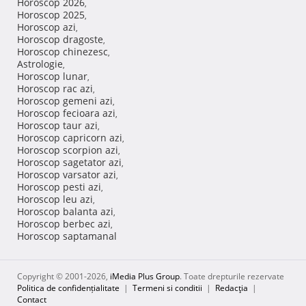
Horoscop 2026
,
Horoscop 2025
,
Horoscop azi
,
Horoscop dragoste
,
Horoscop chinezesc
,
Astrologie
,
Horoscop lunar
,
Horoscop rac azi
,
Horoscop gemeni azi
,
Horoscop fecioara azi
,
Horoscop taur azi
,
Horoscop capricorn azi
,
Horoscop scorpion azi
,
Horoscop sagetator azi
,
Horoscop varsator azi
,
Horoscop pesti azi
,
Horoscop leu azi
,
Horoscop balanta azi
,
Horoscop berbec azi
,
Horoscop saptamanal
Copyright © 2001-2026,
iMedia Plus Group
. Toate drepturile rezervate
Politica de confidențialitate
|
Termeni si conditii
|
Redacţia
|
Contact