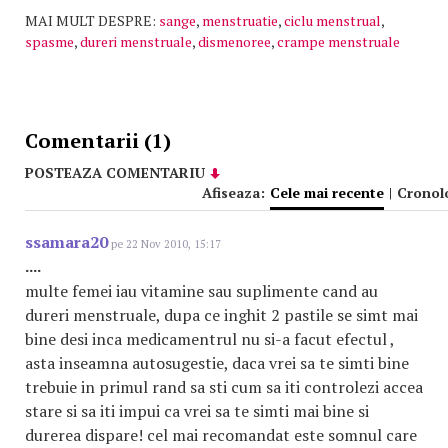
MAI MULT DESPRE:
sange
,
menstruatie
,
ciclu menstrual
,
spasme
,
dureri menstruale
,
dismenoree
,
crampe menstruale
Comentarii (1)
POSTEAZA COMENTARIU
Afiseaza:
Cele mai recente
|
Cronol
ssamara20
pe 22 Nov 2010, 15:17
....
multe femei iau vitamine sau suplimente cand au
dureri menstruale, dupa ce inghit 2 pastile se simt mai
bine desi inca medicamentrul nu si-a facut efectul ,
asta inseamna autosugestie, daca vrei sa te simti bine
trebuie in primul rand sa sti cum sa iti controlezi accea
stare si sa iti impui ca vrei sa te simti mai bine si
durerea dispare! cel mai recomandat este somnul care