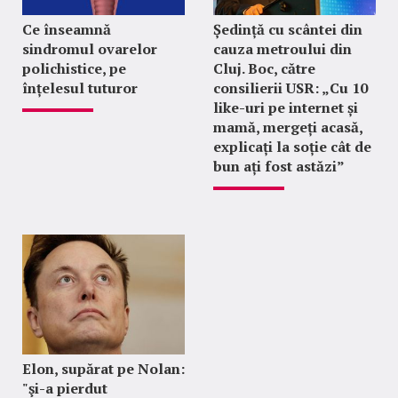
Ce înseamnă
Ședință cu scântei din
sindromul ovarelor
cauza metroului din
polichistice, pe
Cluj. Boc, către
înțelesul tuturor
consilierii USR: „Cu 10
like-uri pe internet și
mamă, mergeți acasă,
explicați la soție cât de
bun ați fost astăzi”
Elon, supărat pe Nolan:
"şi-a pierdut