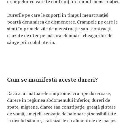
crampelor cu care te confrunţi în timpul menstruaţiei.
Durerile pe care le suporţi în timpul menstruaţiei
poartă denumirea de dismenoree. Crampele pe care le
simţi în primele zile de menstruaţie sunt contracţii
cauzate de uter pe măsura eliminării cheagurilor de
sânge prin colul uterin.
Cum se manifestă aceste dureri?
Dacă ai următoarele simptome: crampe dureroase,
durere în regiunea abdomenului inferior, dureri de
spate, migrene, diaree sau constipaţie, greaţă şi stare
de vomă, ameţeli, senzaţie de balonare şi sensibilitate
la nivelul sânilor, tratează-le cu alimentele de mai jos.