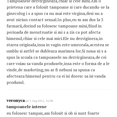
Tampoanele dezvirgineaza,chiar si cele mini.Am o
prietena care a folosit tampoane si care ducandu-se la
ginecolog i s a spus ca nu mai este virgina,desi nu a
avut niciun contact sexual.In plus,eu m am dus la 3
farmacii,dorind sa folosesc tampoane mini,fiind in
perioada de menstruatie si mi s a zis ca pot afecta
himenul,chiar si cele mai mici.Ele nu dezvigineza,in
starea originala,insa in vagin este umezeala,acestea se
umblu si astfel se dubleaza marimea lor.Si noua ni s a
spus la scoala ca tampoanele nu dezvirgineaza,de cei
care voiau sa vanda produsele,insa este o forma de a le
vinde,de marketing,nu ar fi nebuni sa spuna ca
afecteaza himenul pentru ca ei isi doresc sa isi vanda
produsul.
veronyca
pe 2 Aug 2011, 16:08
tampoanele interne
eu folosesc tampax,am folosit si ob si sunt foarte