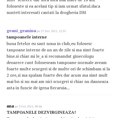
foloseste si ea acelasi tip si iam urmat sfatul.daca
sunteti interesati cautati la drogheria DM
geani_geanina
pe 27 Dec 2011, 12:55
tampoanele interne
buna fetelor eu sant noua in club,eu folosesc
tanpoane interne de un an de zile si ma simt foarte
bine.si chiar mi le_a si recomandat ginecologu
deoarece cant foloseseam tampoane normale aveam
foarte multe scurgeri si de multe ori de schimbam si la
2 ore,si ma spalam foarte des dar acum ma simt mult
mai bn si nu mai am nici scurgeri si chiar nu dauneaza
asta in funcie de igena fiecaruia...
ana
pe 3 Oct 2011, 00:46
TAMPOANELE DEZVIRGINEAZA!