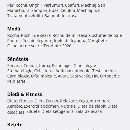
Păr
Rochii
Unghii
Parfumuri
Coafuri
Machiaj
Sani
,
,
,
,
,
,
,
Manichiura
Sampon
Buze
Celulita
Machiaj ochi
,
,
,
,
,
Tratament celulita
Salonul de acasa
,
Modă
Rochii
Rochii de seara
Rochii de mireasa
Costume de baie
,
,
,
,
Pantofi
Rochii elegante
Inele de logodna
Verighete
,
,
,
,
Ochelari de soare
Tendinte 2020
,
Sănătate
Sarcina
Ceaiuri
Inima
Psihologie
Ginecologie
,
,
,
,
,
Stomatologie
Colesterol
Anticonceptionale
Test sarcina
,
,
,
,
Cardiologie
Oftalmologie
Avort
Ceai verde
HIV
Ortopedie
,
,
,
,
,
,
Psihiatrie
Dietă & Fitness
Diete
Fitness
Dieta Dukan
Relaxare
Yoga
Intretinere
,
,
,
,
,
,
Aerobic
Exercitii abdomen
Nutritie
Dieta de slabit
Dieta
,
,
,
,
Silueta
Dieta ketogenica
Sala de acasa
disociata
,
,
,
Reţete