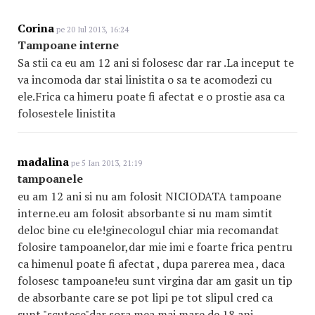
Corina
pe 20 Iul 2013, 16:24
Tampoane interne
Sa stii ca eu am 12 ani si folosesc dar rar .La inceput te
va incomoda dar stai linistita o sa te acomodezi cu
ele.Frica ca himeru poate fi afectat e o prostie asa ca
folosestele linistita
madalina
pe 5 Ian 2013, 21:19
tampoanele
eu am 12 ani si nu am folosit NICIODATA tampoane
interne.eu am folosit absorbante si nu mam simtit
deloc bine cu ele!ginecologul chiar mia recomandat
folosire tampoanelor,dar mie imi e foarte frica pentru
ca himenul poate fi afectat , dupa parerea mea , daca
folosesc tampoane!eu sunt virgina dar am gasit un tip
de absorbante care se pot lipi pe tot slipul cred ca
sunt "scutece"dar sora mea mai mare de 18 ani