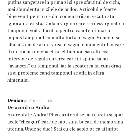
putina sangerare in prima zi si spre sfarsitul de ciclu,
mai abundenta in zilele de mijloc. Articolul e foarte
bine venit pentru ca din comentarii am vazut cata
ignoranta exista. Duduia virgina care s-a desvirginat cu
tamponul voit a facut-o pentru ca intentionat a
impins tamponul cu multa forta in vagin. Himenul se
afla la 2 cm de al intrarea in vagin in momentul in care
iti introduci un obiect fie el tampon sau altceva
intervine de regula durerea care iti spune sa nu
''avansezi'' cu tamponul, iar la scoaterea lui cum draq
sa ai probleme cand tamponul se afla in afara
himenului .
Denisa
pe 17 Iun 2011, 12:29
De acord cu Andra
Ai dreptate Andra! Plus ca uterul se mai curata si apar
acele "cheaguri" care de fapt sunt bucati de membrana
uterina. Unde se duc? Stai cu ele acolo pt ca ai infipt