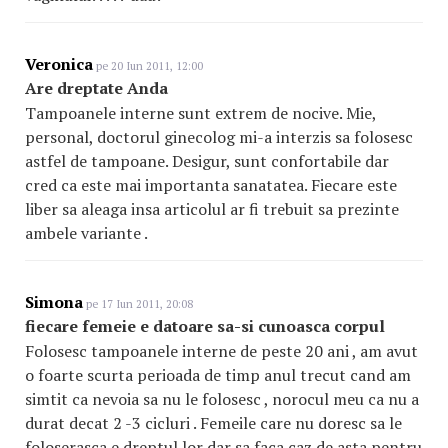
Veronica
pe 20 Iun 2011, 12:00
Are dreptate Anda
Tampoanele interne sunt extrem de nocive. Mie,
personal, doctorul ginecolog mi-a interzis sa folosesc
astfel de tampoane. Desigur, sunt confortabile dar
cred ca este mai importanta sanatatea. Fiecare este
liber sa aleaga insa articolul ar fi trebuit sa prezinte
ambele variante .
Simona
pe 17 Iun 2011, 20:08
fiecare femeie e datoare sa-si cunoasca corpul
Folosesc tampoanele interne de peste 20 ani , am avut
o foarte scurta perioada de timp anul trecut cand am
simtit ca nevoia sa nu le folosesc , norocul meu ca nu a
durat decat 2 -3 cicluri . Femeile care nu doresc sa le
foloserasca e dreptul lor dar sa faca caz de asta pentru