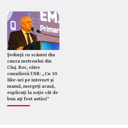
Ședință cu scântei din
cauza metroului din
Cluj. Boc, către
consilierii USR: „Cu 10
like-uri pe internet și
mamă, mergeți acasă,
explicați la soție cât de
bun ați fost astăzi”