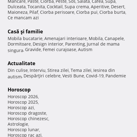
Mancare
Paste
Ciorba
Peste
Sos
Salata
Cafea
Supa
,
,
,
,
,
,
,
,
Dulceata
Tocanita
Cocktail
Supa crema
Aperitive
Desert
,
,
,
,
,
,
Maioneza
Pilaf
Ciorba perisoare
Ciorba pui
Ciorba burta
,
,
,
,
,
Ce mancam azi
Casă şi familie
Mobila bucatarie
Amenajari interioare
Mobila
Canapele
,
,
,
,
Dormitoare
Design interior
Parenting
Jurnal de mama
,
,
,
Gravide
Femei curajoase
Autism
singura
,
,
,
Actualitate
Din culise
Interviu
Stirea zilei
Tema zilei
Iesirea din
,
,
,
,
Despărţiri celebre
Vesti Bune
Covid-19
Pandemie
autism
,
,
,
,
Horoscop
Horoscop 2026
,
Horoscop 2025
,
Horoscop azi
,
Horoscop dragoste
,
Horoscop chinezesc
,
Astrologie
,
Horoscop lunar
,
Horoscop rac azi
,