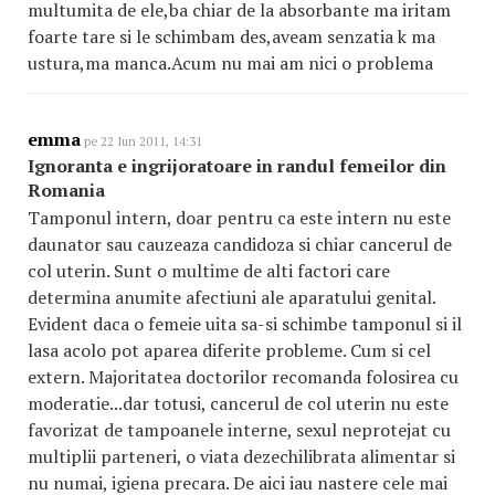
multumita de ele,ba chiar de la absorbante ma iritam
foarte tare si le schimbam des,aveam senzatia k ma
ustura,ma manca.Acum nu mai am nici o problema
emma
pe 22 Iun 2011, 14:31
Ignoranta e ingrijoratoare in randul femeilor din
Romania
Tamponul intern, doar pentru ca este intern nu este
daunator sau cauzeaza candidoza si chiar cancerul de
col uterin. Sunt o multime de alti factori care
determina anumite afectiuni ale aparatului genital.
Evident daca o femeie uita sa-si schimbe tamponul si il
lasa acolo pot aparea diferite probleme. Cum si cel
extern. Majoritatea doctorilor recomanda folosirea cu
moderatie...dar totusi, cancerul de col uterin nu este
favorizat de tampoanele interne, sexul neprotejat cu
multiplii parteneri, o viata dezechilibrata alimentar si
nu numai, igiena precara. De aici iau nastere cele mai