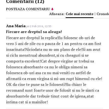
Comentarii (12)
POSTEAZA COMENTARIU
Afiseaza:
Cele mai recente
|
Cronol
Ana Maria
pe 2 Feb 2014, 12:33
Fiecare are dreptul sa aleaga!
Fiecare are dreptul la replica!Eu folosesc ob-uri de
vreo 5 ani de zile cu o pauza de 1 an pentru ca am fost
insacinata!Niciodata nu m-am plans de ele!Si am avut
si ciclu menstrual abundent,si cu cheaguri si se
comporta excelent!Cat despre virgine ar trebui sa
folosesca absorbante ca nu le obliga nimeni sa
folosesca ob-uri asa ca nu mai veniti cu astfel de
afirmatii ca eram virgina si mi-am rupt himenul cu ele!
OK da cine te pune sa le folosesti?Eu chiarr le
recomand sunt foarte usor de folosit si nu le simti ca
absorbantele dar trebuie tinut cont de igiena,atat
intima cat si a mainilor!