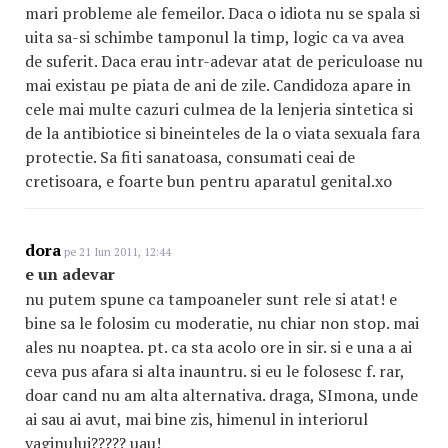
mari probleme ale femeilor. Daca o idiota nu se spala si
uita sa-si schimbe tamponul la timp, logic ca va avea
de suferit. Daca erau intr-adevar atat de periculoase nu
mai existau pe piata de ani de zile. Candidoza apare in
cele mai multe cazuri culmea de la lenjeria sintetica si
de la antibiotice si bineinteles de la o viata sexuala fara
protectie. Sa fiti sanatoasa, consumati ceai de
cretisoara, e foarte bun pentru aparatul genital.xo
dora
pe 21 Iun 2011, 12:44
e un adevar
nu putem spune ca tampoaneler sunt rele si atat! e
bine sa le folosim cu moderatie, nu chiar non stop. mai
ales nu noaptea. pt. ca sta acolo ore in sir. si e una a ai
ceva pus afara si alta inauntru. si eu le folosesc f. rar,
doar cand nu am alta alternativa. draga, SImona, unde
ai sau ai avut, mai bine zis, himenul in interiorul
vaginului????? uau!