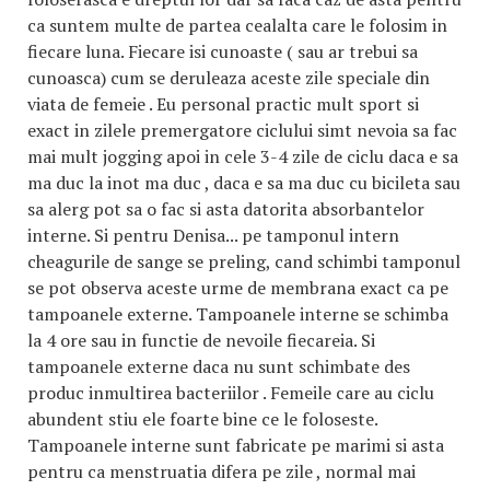
ca suntem multe de partea cealalta care le folosim in
fiecare luna. Fiecare isi cunoaste ( sau ar trebui sa
cunoasca) cum se deruleaza aceste zile speciale din
viata de femeie . Eu personal practic mult sport si
exact in zilele premergatore ciclului simt nevoia sa fac
mai mult jogging apoi in cele 3-4 zile de ciclu daca e sa
ma duc la inot ma duc , daca e sa ma duc cu bicileta sau
sa alerg pot sa o fac si asta datorita absorbantelor
interne. Si pentru Denisa... pe tamponul intern
cheagurile de sange se preling, cand schimbi tamponul
se pot observa aceste urme de membrana exact ca pe
tampoanele externe. Tampoanele interne se schimba
la 4 ore sau in functie de nevoile fiecareia. Si
tampoanele externe daca nu sunt schimbate des
produc inmultirea bacteriilor . Femeile care au ciclu
abundent stiu ele foarte bine ce le foloseste.
Tampoanele interne sunt fabricate pe marimi si asta
pentru ca menstruatia difera pe zile , normal mai