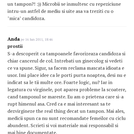
un tampon?! :)) Microbii se inmultesc cu repeziciune
intru-un astfel de mediu si uite asa va treziti cu o
"mica" candidoza.
Anda
pe 16 Iun 2011, 18:46
prostii
S-a descoperit ca tampoanele favorizeaza candidoza si
chiar cancerul de col. Intrebati un ginecolog si vedeti
ce va spune. Sigur, sa facem reclama mascata idioata e
usor. Imi place idee ca le porti purta noaptea, desi nu e
indicat sa le tii multe ore. Foarte logic, nu? Iar in
legatura cu virginele, pot aparea probleme la scoatere,
cand tamponul se mareste. Eu am o prietena care si-a
rupt himenul asa. Cred ca e mai interesant sa te
dezvirgineze the real thing decat un tampon. Mai ales,
medicii spun ca nu sunt recomandate femeilor cu ciclu
abundent. Scrieti si voi materiale mai responsabil si
mai bine documentate.