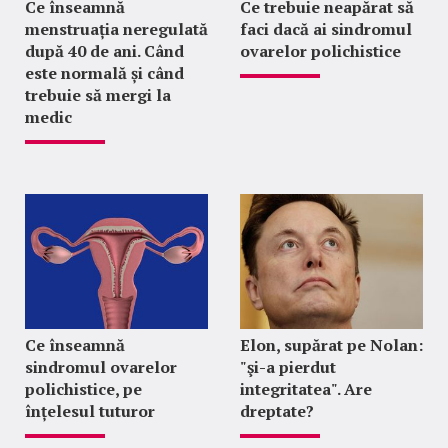
Ce înseamnă
Ce trebuie neapărat să
menstruația neregulată
faci dacă ai sindromul
după 40 de ani. Când
ovarelor polichistice
este normală și când
trebuie să mergi la
medic
Ce înseamnă
Elon, supărat pe Nolan:
sindromul ovarelor
"şi-a pierdut
polichistice, pe
integritatea". Are
înțelesul tuturor
dreptate?