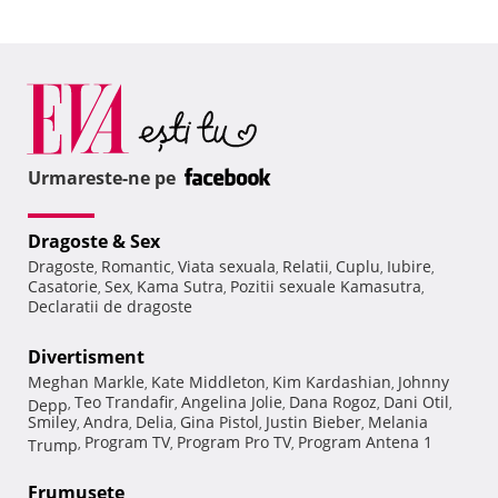
Urmareste-ne pe
Dragoste & Sex
Dragoste
Romantic
Viata sexuala
Relatii
Cuplu
Iubire
,
,
,
,
,
,
Casatorie
Sex
Kama Sutra
Pozitii sexuale Kamasutra
,
,
,
,
Declaratii de dragoste
Divertisment
Meghan Markle
Kate Middleton
Kim Kardashian
Johnny
,
,
,
Teo Trandafir
Angelina Jolie
Dana Rogoz
Dani Otil
Depp
,
,
,
,
,
Smiley
Andra
Delia
Gina Pistol
Justin Bieber
Melania
,
,
,
,
,
Program TV
Program Pro TV
Program Antena 1
Trump
,
,
,
Frumuseţe