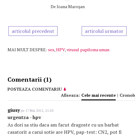
De
Ioana Maroşan
articolul precedent
articolul urmator
MAI MULT DESPRE:
sex
,
HPV
,
virusul papiloma uman
Comentarii (1)
POSTEAZA COMENTARIU
Afiseaza:
Cele mai recente
|
Cronol
giusy
pe 17 Mai 2011, 21:20
urgentza - hpv
As dori sa stiu daca am facut dragoste cu un barbat
casatorit a carui sotie are HPV, pap-test: CN2, pot fi