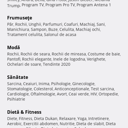
Program TV
Program Pro TV
Program Antena 1
Trump
,
,
,
Frumuseţe
Păr
Rochii
Unghii
Parfumuri
Coafuri
Machiaj
Sani
,
,
,
,
,
,
,
Manichiura
Sampon
Buze
Celulita
Machiaj ochi
,
,
,
,
,
Tratament celulita
Salonul de acasa
,
Modă
Rochii
Rochii de seara
Rochii de mireasa
Costume de baie
,
,
,
,
Pantofi
Rochii elegante
Inele de logodna
Verighete
,
,
,
,
Ochelari de soare
Tendinte 2020
,
Sănătate
Sarcina
Ceaiuri
Inima
Psihologie
Ginecologie
,
,
,
,
,
Stomatologie
Colesterol
Anticonceptionale
Test sarcina
,
,
,
,
Cardiologie
Oftalmologie
Avort
Ceai verde
HIV
Ortopedie
,
,
,
,
,
,
Psihiatrie
Dietă & Fitness
Diete
Fitness
Dieta Dukan
Relaxare
Yoga
Intretinere
,
,
,
,
,
,
Aerobic
Exercitii abdomen
Nutritie
Dieta de slabit
Dieta
,
,
,
,