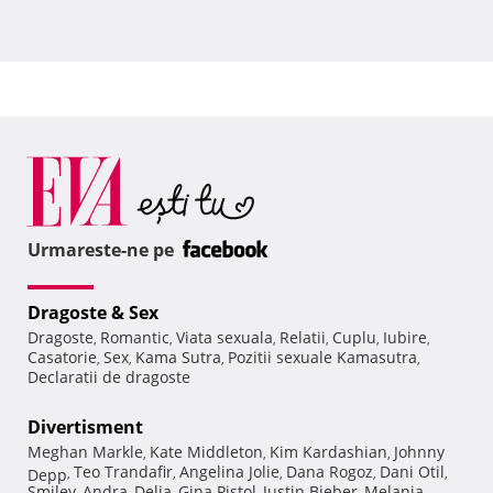
Urmareste-ne pe
Dragoste & Sex
Dragoste
Romantic
Viata sexuala
Relatii
Cuplu
Iubire
,
,
,
,
,
,
Casatorie
Sex
Kama Sutra
Pozitii sexuale Kamasutra
,
,
,
,
Declaratii de dragoste
Divertisment
Meghan Markle
Kate Middleton
Kim Kardashian
Johnny
,
,
,
Teo Trandafir
Angelina Jolie
Dana Rogoz
Dani Otil
Depp
,
,
,
,
,
Smiley
Andra
Delia
Gina Pistol
Justin Bieber
Melania
,
,
,
,
,