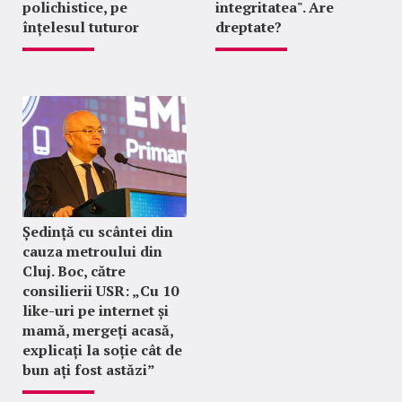
polichistice, pe
integritatea". Are
înțelesul tuturor
dreptate?
Ședință cu scântei din
cauza metroului din
Cluj. Boc, către
consilierii USR: „Cu 10
like-uri pe internet și
mamă, mergeți acasă,
explicați la soție cât de
bun ați fost astăzi”