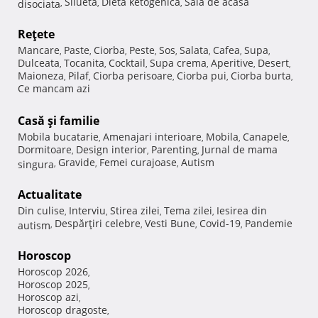
Silueta
Dieta ketogenica
Sala de acasa
disociata
,
,
,
Reţete
Mancare
Paste
Ciorba
Peste
Sos
Salata
Cafea
Supa
,
,
,
,
,
,
,
,
Dulceata
Tocanita
Cocktail
Supa crema
Aperitive
Desert
,
,
,
,
,
,
Maioneza
Pilaf
Ciorba perisoare
Ciorba pui
Ciorba burta
,
,
,
,
,
Ce mancam azi
Casă şi familie
Mobila bucatarie
Amenajari interioare
Mobila
Canapele
,
,
,
,
Dormitoare
Design interior
Parenting
Jurnal de mama
,
,
,
Gravide
Femei curajoase
Autism
singura
,
,
,
Actualitate
Din culise
Interviu
Stirea zilei
Tema zilei
Iesirea din
,
,
,
,
Despărţiri celebre
Vesti Bune
Covid-19
Pandemie
autism
,
,
,
,
Horoscop
Horoscop 2026
,
Horoscop 2025
,
Horoscop azi
,
Horoscop dragoste
,