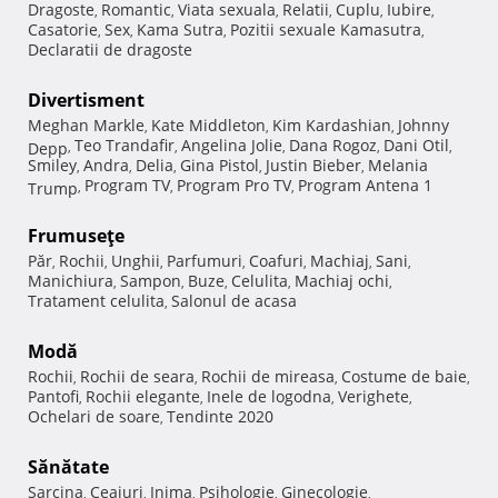
Dragoste
Romantic
Viata sexuala
Relatii
Cuplu
Iubire
,
,
,
,
,
,
Casatorie
Sex
Kama Sutra
Pozitii sexuale Kamasutra
,
,
,
,
Declaratii de dragoste
Divertisment
Meghan Markle
Kate Middleton
Kim Kardashian
Johnny
,
,
,
Teo Trandafir
Angelina Jolie
Dana Rogoz
Dani Otil
Depp
,
,
,
,
,
Smiley
Andra
Delia
Gina Pistol
Justin Bieber
Melania
,
,
,
,
,
Program TV
Program Pro TV
Program Antena 1
Trump
,
,
,
Frumuseţe
Păr
Rochii
Unghii
Parfumuri
Coafuri
Machiaj
Sani
,
,
,
,
,
,
,
Manichiura
Sampon
Buze
Celulita
Machiaj ochi
,
,
,
,
,
Tratament celulita
Salonul de acasa
,
Modă
Rochii
Rochii de seara
Rochii de mireasa
Costume de baie
,
,
,
,
Pantofi
Rochii elegante
Inele de logodna
Verighete
,
,
,
,
Ochelari de soare
Tendinte 2020
,
Sănătate
Sarcina
Ceaiuri
Inima
Psihologie
Ginecologie
,
,
,
,
,