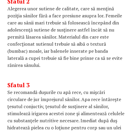
Sfatul 2
Alegerea unor sutiene de calitate, care să menţină
poziţia sânilor fără a face presiune asupra lor. Femeile
care au sânii mari trebuie să folosească începând din
adolescenţă sutiene de susţinere astfel încât să nu
permită lăsarea sânilor. Materialul din care este
confecţionat sutienul trebuie să aibă o textură
(bumbac) moale, iar balenele inserate pe banda
laterală a cupei trebuie să fie bine prinse ca să se evite
rănirea sânului.
Sfatul 3
Se recomandă duşurile cu apă rece, cu mişcări
circulare de jur împrejurul sânilor. Apa rece întăreşte
ţesutul conjuctiv, ţesutul de susţinere al sânilor,
stimulează irigarea acestei zone şi alimentează celulele
cu substanţele nutritive necesare. Imediat după duş
hidratează pielea cu o loţiune pentru corp sau un ulei