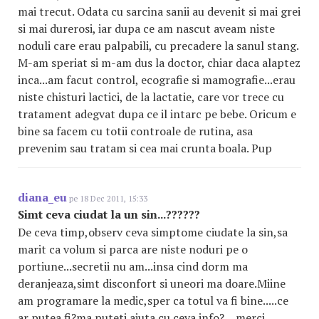
mai trecut. Odata cu sarcina sanii au devenit si mai grei
si mai durerosi, iar dupa ce am nascut aveam niste
noduli care erau palpabili, cu precadere la sanul stang.
M-am speriat si m-am dus la doctor, chiar daca alaptez
inca...am facut control, ecografie si mamografie...erau
niste chisturi lactici, de la lactatie, care vor trece cu
tratament adegvat dupa ce il intarc pe bebe. Oricum e
bine sa facem cu totii controale de rutina, asa
prevenim sau tratam si cea mai crunta boala. Pup
diana_eu
pe 18 Dec 2011, 15:33
Simt ceva ciudat la un sin...??????
De ceva timp,observ ceva simptome ciudate la sin,sa
marit ca volum si parca are niste noduri pe o
portiune...secretii nu am...insa cind dorm ma
deranjeaza,simt disconfort si uneori ma doare.Miine
am programare la medic,sper ca totul va fi bine.....ce
ar putea fi?ma puteti ajuta cu ceva info?....merci