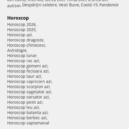
Despărţiri celebre
Vesti Bune
Covid-19
Pandemie
autism
,
,
,
,
Horoscop
Horoscop 2026
,
Horoscop 2025
,
Horoscop azi
,
Horoscop dragoste
,
Horoscop chinezesc
,
Astrologie
,
Horoscop lunar
,
Horoscop rac azi
,
Horoscop gemeni azi
,
Horoscop fecioara azi
,
Horoscop taur azi
,
Horoscop capricorn azi
,
Horoscop scorpion azi
,
Horoscop sagetator azi
,
Horoscop varsator azi
,
Horoscop pesti azi
,
Horoscop leu azi
,
Horoscop balanta azi
,
Horoscop berbec azi
,
Horoscop saptamanal