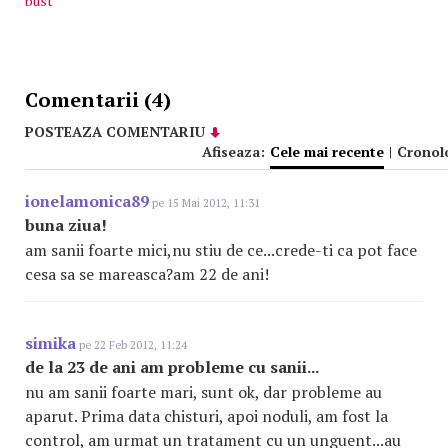
bust
Comentarii (4)
POSTEAZA COMENTARIU
Afiseaza:
Cele mai recente
|
Cronol
ionelamonica89
pe 15 Mai 2012, 11:31
buna ziua!
am sanii foarte mici,nu stiu de ce...crede-ti ca pot face
cesa sa se mareasca?am 22 de ani!
simika
pe 22 Feb 2012, 11:24
de la 23 de ani am probleme cu sanii...
nu am sanii foarte mari, sunt ok, dar probleme au
aparut. Prima data chisturi, apoi noduli, am fost la
control, am urmat un tratament cu un unguent...au