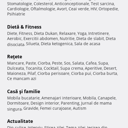
Stomatologie
Colesterol
Anticonceptionale
Test sarcina
,
,
,
,
Cardiologie
Oftalmologie
Avort
Ceai verde
HIV
Ortopedie
,
,
,
,
,
,
Psihiatrie
Dietă & Fitness
Diete
Fitness
Dieta Dukan
Relaxare
Yoga
Intretinere
,
,
,
,
,
,
Aerobic
Exercitii abdomen
Nutritie
Dieta de slabit
Dieta
,
,
,
,
Silueta
Dieta ketogenica
Sala de acasa
disociata
,
,
,
Reţete
Mancare
Paste
Ciorba
Peste
Sos
Salata
Cafea
Supa
,
,
,
,
,
,
,
,
Dulceata
Tocanita
Cocktail
Supa crema
Aperitive
Desert
,
,
,
,
,
,
Maioneza
Pilaf
Ciorba perisoare
Ciorba pui
Ciorba burta
,
,
,
,
,
Ce mancam azi
Casă şi familie
Mobila bucatarie
Amenajari interioare
Mobila
Canapele
,
,
,
,
Dormitoare
Design interior
Parenting
Jurnal de mama
,
,
,
Gravide
Femei curajoase
Autism
singura
,
,
,
Actualitate
Din culise
Interviu
Stirea zilei
Tema zilei
Iesirea din
,
,
,
,