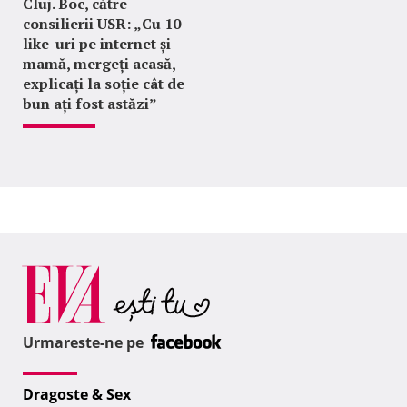
Cluj. Boc, către
consilierii USR: „Cu 10
like-uri pe internet și
mamă, mergeți acasă,
explicați la soție cât de
bun ați fost astăzi”
Urmareste-ne pe
Dragoste & Sex