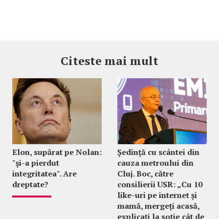
Citeste mai mult
Elon, supărat pe Nolan:
Ședință cu scântei din
"şi-a pierdut
cauza metroului din
integritatea". Are
Cluj. Boc, către
dreptate?
consilierii USR: „Cu 10
like-uri pe internet și
mamă, mergeți acasă,
explicați la soție cât de