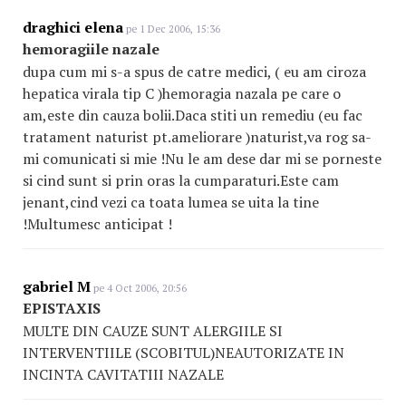
draghici elena
pe 1 Dec 2006, 15:36
hemoragiile nazale
dupa cum mi s-a spus de catre medici, ( eu am ciroza
hepatica virala tip C )hemoragia nazala pe care o
am,este din cauza bolii.Daca stiti un remediu (eu fac
tratament naturist pt.ameliorare )naturist,va rog sa-
mi comunicati si mie !Nu le am dese dar mi se porneste
si cind sunt si prin oras la cumparaturi.Este cam
jenant,cind vezi ca toata lumea se uita la tine
!Multumesc anticipat !
gabriel M
pe 4 Oct 2006, 20:56
EPISTAXIS
MULTE DIN CAUZE SUNT ALERGIILE SI
INTERVENTIILE (SCOBITUL)NEAUTORIZATE IN
INCINTA CAVITATIII NAZALE