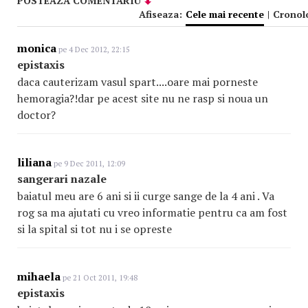
POSTEAZA COMENTARIU
Afiseaza:
Cele mai recente
|
Cronol
monica
pe 4 Dec 2012, 22:15
epistaxis
daca cauterizam vasul spart....oare mai porneste
hemoragia?!dar pe acest site nu ne rasp si noua un
doctor?
liliana
pe 9 Dec 2011, 12:09
sangerari nazale
baiatul meu are 6 ani si ii curge sange de la 4 ani . Va
rog sa ma ajutati cu vreo informatie pentru ca am fost
si la spital si tot nu i se opreste
mihaela
pe 21 Oct 2011, 19:48
epistaxis