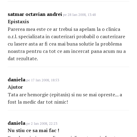
satmar octavian andrei
pe 28 Ian 2008, 13:48
Epistaxis
Parerea mea este ce ar trebui sa apelam la o clinica
o.r.l. specializata in cauterizari probabil o cauterizare
cu lasere asta ar fi cea mai buna solutie la problema
noastra pentru ca tot ce am incercat pana acum nu a
dat rezultate.
daniela
pe 17 Ian 2008, 18:53
Ajutor
Tata are hemorgie (epitaxis) si nu se mai opreste... a
fost la medic dar tot nimic!
daniela
pe 2 Ian 2008, 22:23
Nu stiu ce sa mai fac !