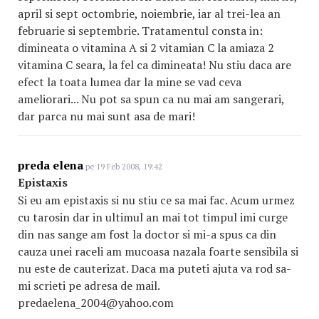
april si sept octombrie, noiembrie, iar al trei-lea an
februarie si septembrie. Tratamentul consta in:
dimineata o vitamina A si 2 vitamian C la amiaza 2
vitamina C seara, la fel ca dimineata! Nu stiu daca are
efect la toata lumea dar la mine se vad ceva
ameliorari... Nu pot sa spun ca nu mai am sangerari,
dar parca nu mai sunt asa de mari!
preda elena
pe 19 Feb 2008, 19:42
Epistaxis
Si eu am epistaxis si nu stiu ce sa mai fac. Acum urmez
cu tarosin dar in ultimul an mai tot timpul imi curge
din nas sange am fost la doctor si mi-a spus ca din
cauza unei raceli am mucoasa nazala foarte sensibila si
nu este de cauterizat. Daca ma puteti ajuta va rod sa-
mi scrieti pe adresa de mail.
predaelena_2004@yahoo.com