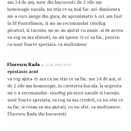
am 54 de ani, sunt din bucuresti. de 2 zile am
hemoragie nazala. nu stiu ce sa mai fac. azi-dimineata
mi-a curs sange din gura, de aproximativ 6 ori. am fost
la Sf Pantelimon, si mi-au recomandat rinofug
picaturi, si tarosin. nu m-au ajutat cu nimic. si de aceea
va rog sa ma sfatuiti, sa-mi spune-ti ce sa fac, pentru
ca sunt foarte speriata. va multumesc
Florescu Rada
pe 23 Iul 2009, 16:59
epistaxis acut
va rog ajuta-ti-ma ca nu stiu ce sa fac. am 54 de ani, si
de 2 zile am hemoregie, in cavitatea bucala. la urgenta
mi s-a recomandat: rinofug picaturi nazale si tarosin.
sunt foarte speriata, va rog sa ma credeti, ca nu stiu ce
sa fac. si vreau sa ma ajutati, cu un sfat. va multumesc.
Florescu Rada din bucuresti.