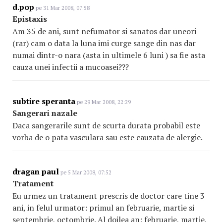
d.pop
pe 31 Mar 2008, 07:58
Epistaxis
Am 35 de ani, sunt nefumator si sanatos dar uneori
(rar) cam o data la luna imi curge sange din nas dar
numai dintr-o nara (asta in ultimele 6 luni ) sa fie asta
cauza unei infectii a mucoasei???
subtire speranta
pe 29 Mar 2008, 22:29
Sangerari nazale
Daca sangerarile sunt de scurta durata probabil este
vorba de o pata vasculara sau este cauzata de alergie.
dragan paul
pe 5 Mar 2008, 07:52
Tratament
Eu urmez un tratament prescris de doctor care tine 3
ani, in felul urmator: primul an februarie, martie si
septembrie, octombrie. Al doilea an: februarie, martie,