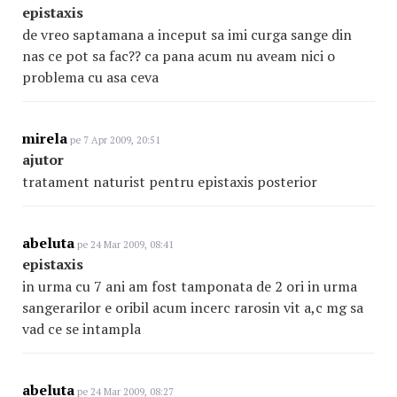
epistaxis
de vreo saptamana a inceput sa imi curga sange din
nas ce pot sa fac?? ca pana acum nu aveam nici o
problema cu asa ceva
mirela
pe 7 Apr 2009, 20:51
ajutor
tratament naturist pentru epistaxis posterior
abeluta
pe 24 Mar 2009, 08:41
epistaxis
in urma cu 7 ani am fost tamponata de 2 ori in urma
sangerarilor e oribil acum incerc rarosin vit a,c mg sa
vad ce se intampla
abeluta
pe 24 Mar 2009, 08:27