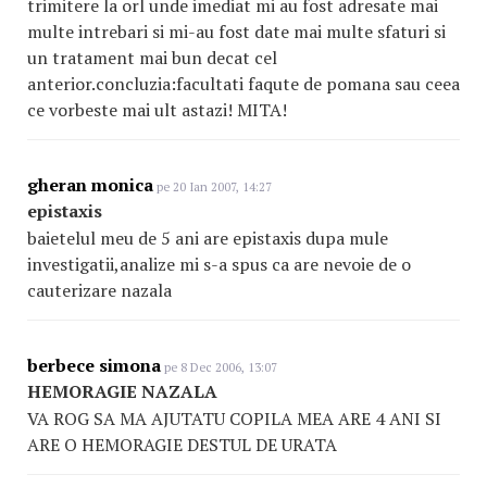
trimitere la orl unde imediat mi au fost adresate mai
multe intrebari si mi-au fost date mai multe sfaturi si
un tratament mai bun decat cel
anterior.concluzia:facultati faqute de pomana sau ceea
ce vorbeste mai ult astazi! MITA!
gheran monica
pe 20 Ian 2007, 14:27
epistaxis
baietelul meu de 5 ani are epistaxis dupa mule
investigatii,analize mi s-a spus ca are nevoie de o
cauterizare nazala
berbece simona
pe 8 Dec 2006, 13:07
HEMORAGIE NAZALA
VA ROG SA MA AJUTATU COPILA MEA ARE 4 ANI SI
ARE O HEMORAGIE DESTUL DE URATA