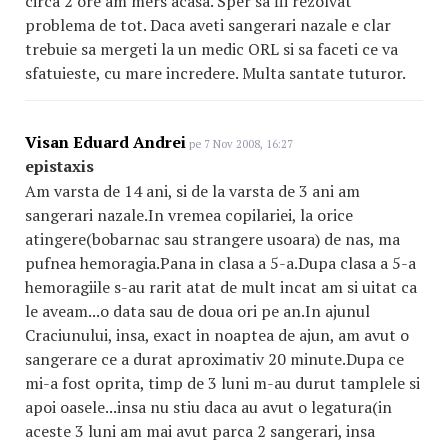
circa 2 ore am mers acasa. Sper sa fii rezolvat
problema de tot. Daca aveti sangerari nazale e clar
trebuie sa mergeti la un medic ORL si sa faceti ce va
sfatuieste, cu mare incredere. Multa santate tuturor.
Visan Eduard Andrei
pe 7 Nov 2008, 16:27
epistaxis
Am varsta de 14 ani, si de la varsta de 3 ani am
sangerari nazale.In vremea copilariei, la orice
atingere(bobarnac sau strangere usoara) de nas, ma
pufnea hemoragia.Pana in clasa a 5-a.Dupa clasa a 5-a
hemoragiile s-au rarit atat de mult incat am si uitat ca
le aveam...o data sau de doua ori pe an.In ajunul
Craciunului, insa, exact in noaptea de ajun, am avut o
sangerare ce a durat aproximativ 20 minute.Dupa ce
mi-a fost oprita, timp de 3 luni m-au durut tamplele si
apoi oasele...insa nu stiu daca au avut o legatura(in
aceste 3 luni am mai avut parca 2 sangerari, insa