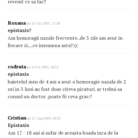
revenit ce sa fac?
Roxana
pe 25 Oct 2007, 17:38
epistaxis?
Am hemoragii nazale frecvente..de 3 zile am avut in
fiecare zi....ce inseamna asta?:((
codruta
pe 4 Oct 2007, 18:53
epistaxis
baietelul meu de 4 ani a avut o hemoragie nazala de 2
ori in 3 luni au fost doar citeva picaturi. ar trebui sa
consul un doctor .poate fii ceva grav.?
Cristian
pe 27 Aug 2007, 04:31
Epistaxis
Am 17 - 18 ani si sufar de aceasta boada inca de la