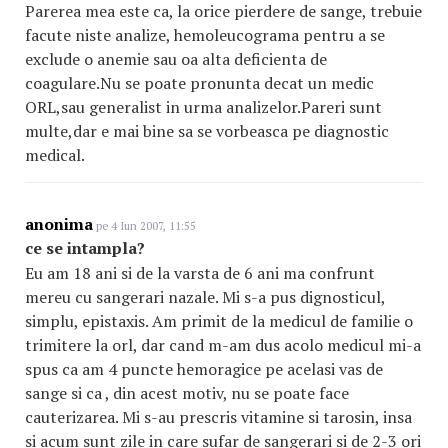
Parerea mea este ca, la orice pierdere de sange, trebuie
facute niste analize, hemoleucograma pentru a se
exclude o anemie sau oa alta deficienta de
coagulare.Nu se poate pronunta decat un medic
ORL,sau generalist in urma analizelor.Pareri sunt
multe,dar e mai bine sa se vorbeasca pe diagnostic
medical.
anonima
pe 4 Iun 2007, 11:55
ce se intampla?
Eu am 18 ani si de la varsta de 6 ani ma confrunt
mereu cu sangerari nazale. Mi s-a pus dignosticul,
simplu, epistaxis. Am primit de la medicul de familie o
trimitere la orl, dar cand m-am dus acolo medicul mi-a
spus ca am 4 puncte hemoragice pe acelasi vas de
sange si ca , din acest motiv, nu se poate face
cauterizarea. Mi s-au prescris vitamine si tarosin, insa
si acum sunt zile in care sufar de sangerari si de 2-3 ori