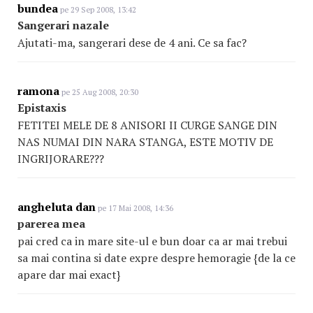
bundea
pe 29 Sep 2008, 13:42
Sangerari nazale
Ajutati-ma, sangerari dese de 4 ani. Ce sa fac?
ramona
pe 25 Aug 2008, 20:30
Epistaxis
FETITEI MELE DE 8 ANISORI II CURGE SANGE DIN
NAS NUMAI DIN NARA STANGA, ESTE MOTIV DE
INGRIJORARE???
angheluta dan
pe 17 Mai 2008, 14:36
parerea mea
pai cred ca in mare site-ul e bun doar ca ar mai trebui
sa mai contina si date expre despre hemoragie {de la ce
apare dar mai exact}