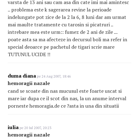
varsta de 13 ani sau cam asa din cate imi mai amintesc
.. problema este k sagerarea revine la perioade
indelungate pot zice de la 2 la 6, 8 luni dar am urmat
mai maulte tratamente cu tarosin si picatruri ..
intrebare mea este urm:: fumez de 2 ani de zile ...
poate asta sa ma afecteze in decursul boli ma refer in
special deoarce pe pachetul de tigari scrie mare
TUTUNUL UCIDE !!
duma diana
pe 24 Aug 2007, 18:46
hemoragii nazale
cand se scoate din nas mucusul este foarte uscat si
mare iar dupa ce il scot din nas, la un anume interval
porneste hemoragia.de ce ?asta in una din situatii
iulia
pe 20 Iul 2007, 20:23
hemoragii nazale