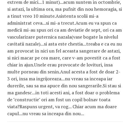
extrem de mici...1 minut)...acum suntem in octombrie,
si astazi, la ultima ora, ma pufnit din nou hemoragia, si
a tinut vreo 10 minute.Asistenta scolii mi-a
administrat ceva...si mi-a trecut.Acum eu va spun ca
medicii mi-au spus ori ca am deviatie de sept, ori ca am
vascularizare puternica nazala(vase bogate la nivelul
cavitatii nazale)...si asta este chestia...treaba e ca eu nu
am provocat in nici un fel aceasta sangerare de astazi,
si nici macar pe cea mare, care v-am povestit ca a fost
chiar in ajun.Unele erau provocate de lovituri, insa
multe porneau din senin.Anul acesta a fost de doar 2-
3 ori, insa ma ingrijoreaza...nu vreau sa inceapa iar
durerile, sau sa ma apuce din nou sangerarile.Si stau si
ma gandesc...in toti acesti ani, a fost doar o problema
de "constructie" ori am fost un copil bolnav toata
viata?Raspuns urgent, va rog... Chiar acum ma doare
capul...nu vreau sa inceapa din nou...