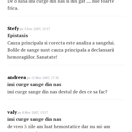
De o luna imi curge din nas si din gat .... mie foarte
frica.
Stefy
pe 3 Dec 2007, 15:57
Epistaxis
Cauza principala si corecta este analiza a sangelui.
Bolile de sange sunt cauza principala a declansarii
hemoragiilor. Sanatate!
andreea
pe 12 Nov 2007, 17:32
imi curge sange din nas
imi curge sange din nas destul de des ce sa fac?
valy
pe 8 Nov 2007, 13:57
imi curge sange din nas
de vreo 5 zile am luat hemostatice dar nu mi-am