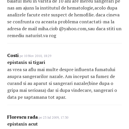
baiatul meu in varsta de 10 ani are mereu sangerari pe
nas am ajuns la institutul de hematologie,acolo dupa
analizele facute este suspect de hemofilie. daca cineva
se confrunta cu aceasta problema contactati-ma la
adresa de mail miha.ciob @yahoo.com,sau daca stiti un
remediu naturist.va rog
Costi
pe 10 Nov 2010, 18:29
epistaxis si tigari
as vrea sa aflu mai multe despre influenta fumatului
asupra sangerarilor nazale. Am inceput sa fumez de
curand si au aparut si sangerari nazale(bine dupa o
gripa mai serioasa) dar si dupa vindecare, sangerari o
data pe saptamana tot apar.
Florescu rada
pe 23 Iul 2009, 17:30
epistaxis acut