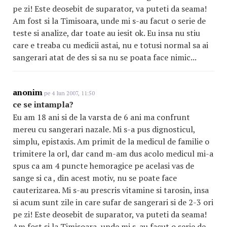
pe zi! Este deosebit de suparator, va puteti da seama!
Am fost si la Timisoara, unde mi s-au facut o serie de
teste si analize, dar toate au iesit ok. Eu insa nu stiu
care e treaba cu medicii astai, nu e totusi normal sa ai
sangerari atat de des si sa nu se poata face nimic...
anonim
pe 4 Iun 2007, 11:50
ce se intampla?
Eu am 18 ani si de la varsta de 6 ani ma confrunt
mereu cu sangerari nazale. Mi s-a pus dignosticul,
simplu, epistaxis. Am primit de la medicul de familie o
trimitere la orl, dar cand m-am dus acolo medicul mi-a
spus ca am 4 puncte hemoragice pe acelasi vas de
sange si ca , din acest motiv, nu se poate face
cauterizarea. Mi s-au prescris vitamine si tarosin, insa
si acum sunt zile in care sufar de sangerari si de 2-3 ori
pe zi! Este deosebit de suparator, va puteti da seama!
Am fost si la Timisoara, unde mi s-au facut o serie de