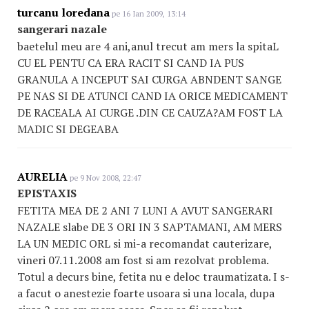
turcanu loredana
pe 16 Ian 2009, 13:14
sangerari nazale
baetelul meu are 4 ani,anul trecut am mers la spitaL
CU EL PENTU CA ERA RACIT SI CAND IA PUS
GRANULA A INCEPUT SAI CURGA ABNDENT SANGE
PE NAS SI DE ATUNCI CAND IA ORICE MEDICAMENT
DE RACEALA AI CURGE .DIN CE CAUZA?AM FOST LA
MADIC SI DEGEABA
AURELIA
pe 9 Nov 2008, 22:47
EPISTAXIS
FETITA MEA DE 2 ANI 7 LUNI A AVUT SANGERARI
NAZALE slabe DE 3 ORI IN 3 SAPTAMANI, AM MERS
LA UN MEDIC ORL si mi-a recomandat cauterizare,
vineri 07.11.2008 am fost si am rezolvat problema.
Totul a decurs bine, fetita nu e deloc traumatizata. I s-
a facut o anestezie foarte usoara si una locala, dupa