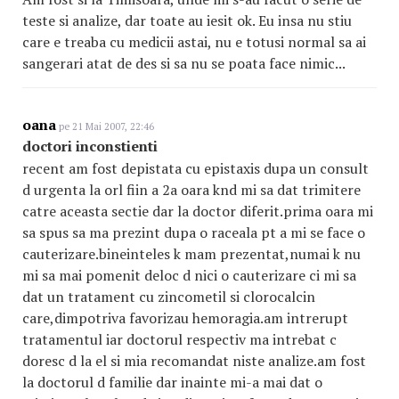
teste si analize, dar toate au iesit ok. Eu insa nu stiu
care e treaba cu medicii astai, nu e totusi normal sa ai
sangerari atat de des si sa nu se poata face nimic...
oana
pe 21 Mai 2007, 22:46
doctori inconstienti
recent am fost depistata cu epistaxis dupa un consult
d urgenta la orl fiin a 2a oara knd mi sa dat trimitere
catre aceasta sectie dar la doctor diferit.prima oara mi
sa spus sa ma prezint dupa o raceala pt a mi se face o
cauterizare.bineinteles k mam prezentat,numai k nu
mi sa mai pomenit deloc d nici o cauterizare ci mi sa
dat un tratament cu zincometil si clorocalcin
care,dimpotriva favorizau hemoragia.am intrerupt
tratamentul iar doctorul respectiv ma intrebat c
doresc d la el si mia recomandat niste analize.am fost
la doctorul d familie dar inainte mi-a mai dat o