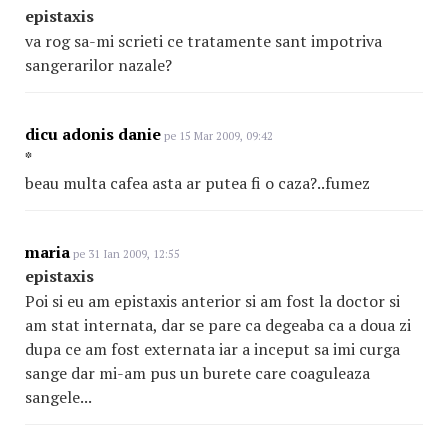
epistaxis
va rog sa-mi scrieti ce tratamente sant impotriva
sangerarilor nazale?
dicu adonis danie
pe 15 Mar 2009, 09:42
*
beau multa cafea asta ar putea fi o caza?..fumez
maria
pe 31 Ian 2009, 12:55
epistaxis
Poi si eu am epistaxis anterior si am fost la doctor si
am stat internata, dar se pare ca degeaba ca a doua zi
dupa ce am fost externata iar a inceput sa imi curga
sange dar mi-am pus un burete care coaguleaza
sangele...