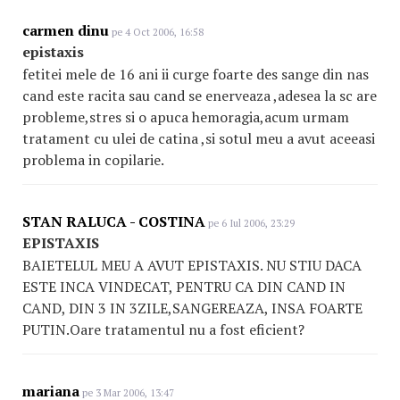
carmen dinu
pe 4 Oct 2006, 16:58
epistaxis
fetitei mele de 16 ani ii curge foarte des sange din nas
cand este racita sau cand se enerveaza ,adesea la sc are
probleme,stres si o apuca hemoragia,acum urmam
tratament cu ulei de catina ,si sotul meu a avut aceeasi
problema in copilarie.
STAN RALUCA - COSTINA
pe 6 Iul 2006, 23:29
EPISTAXIS
BAIETELUL MEU A AVUT EPISTAXIS. NU STIU DACA
ESTE INCA VINDECAT, PENTRU CA DIN CAND IN
CAND, DIN 3 IN 3ZILE,SANGEREAZA, INSA FOARTE
PUTIN.Oare tratamentul nu a fost eficient?
mariana
pe 3 Mar 2006, 13:47