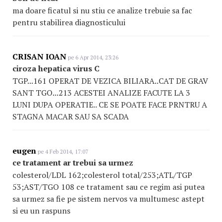
ma doare ficatul si nu stiu ce analize trebuie sa fac
pentru stabilirea diagnosticului
CRISAN IOAN
pe 6 Apr 2014, 23:26
ciroza hepatica virus C
TGP...161 OPERAT DE VEZICA BILIARA..CAT DE GRAV
SANT TGO...213 ACESTEI ANALIZE FACUTE LA 3
LUNI DUPA OPERATIE.. CE SE POATE FACE PRNTRU A
STAGNA MACAR SAU SA SCADA
eugen
pe 4 Feb 2014, 17:07
ce tratament ar trebui sa urmez
colesterol/LDL 162;colesterol total/253;ATL/TGP
53;AST/TGO 108 ce tratament sau ce regim asi putea
sa urmez sa fie pe sistem nervos va multumesc astept
si eu un raspuns