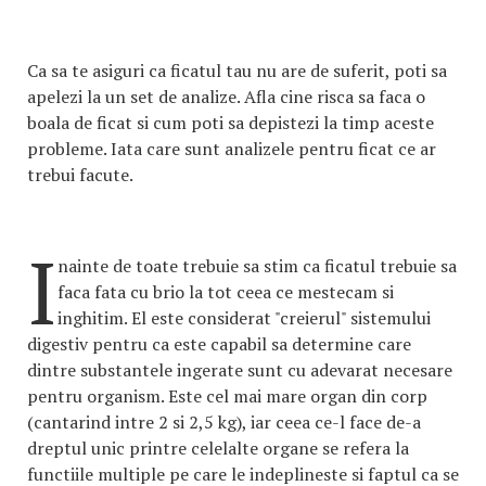
Ca sa te asiguri ca ficatul tau nu are de suferit, poti sa
apelezi la un set de analize. Afla cine risca sa faca o
boala de ficat si cum poti sa depistezi la timp aceste
probleme. Iata care sunt analizele pentru ficat ce ar
trebui facute.
I
nainte de toate trebuie sa stim ca ficatul trebuie sa
faca fata cu brio la tot ceea ce mestecam si
inghitim. El este considerat "creierul" sistemului
digestiv pentru ca este capabil sa determine care
dintre substantele ingerate sunt cu adevarat necesare
pentru organism. Este cel mai mare organ din corp
(cantarind intre 2 si 2,5 kg), iar ceea ce-l face de-a
dreptul unic printre celelalte organe se refera la
functiile multiple pe care le indeplineste si faptul ca se