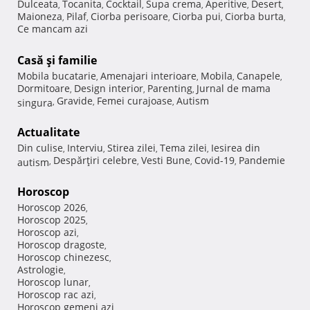
Dulceata
Tocanita
Cocktail
Supa crema
Aperitive
Desert
,
,
,
,
,
,
Maioneza
Pilaf
Ciorba perisoare
Ciorba pui
Ciorba burta
,
,
,
,
,
Ce mancam azi
Casă şi familie
Mobila bucatarie
Amenajari interioare
Mobila
Canapele
,
,
,
,
Dormitoare
Design interior
Parenting
Jurnal de mama
,
,
,
Gravide
Femei curajoase
Autism
singura
,
,
,
Actualitate
Din culise
Interviu
Stirea zilei
Tema zilei
Iesirea din
,
,
,
,
Despărţiri celebre
Vesti Bune
Covid-19
Pandemie
autism
,
,
,
,
Horoscop
Horoscop 2026
,
Horoscop 2025
,
Horoscop azi
,
Horoscop dragoste
,
Horoscop chinezesc
,
Astrologie
,
Horoscop lunar
,
Horoscop rac azi
,
Horoscop gemeni azi
,