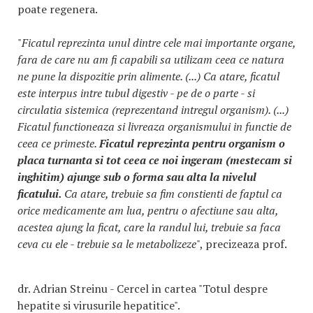
poate regenera.
"
Ficatul reprezinta unul dintre cele mai importante organe,
fara de care nu am fi capabili sa utilizam ceea ce natura
ne pune la dispozitie prin alimente. (...) Ca atare, ficatul
este interpus intre tubul digestiv - pe de o parte - si
circulatia sistemica (reprezentand intregul organism). (...)
Ficatul functioneaza si livreaza organismului in functie de
ceea ce primeste.
Ficatul reprezinta pentru organism o
placa turnanta si tot ceea ce noi ingeram (mestecam si
inghitim) ajunge sub o forma sau alta la nivelul
ficatului.
Ca atare, trebuie sa fim constienti de faptul ca
orice medicamente am lua, pentru o afectiune sau alta,
acestea ajung la ficat, care la randul lui, trebuie sa faca
ceva cu ele - trebuie sa le metabolizeze
", precizeaza prof.
dr. Adrian Streinu - Cercel in cartea "Totul despre
hepatite si virusurile hepatitice".