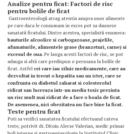
Analize pentru ficat: Factori de risc
pentru bolile de ficat
Gastroenterologii atrag atentia asupra unor alimente
pe care daca le consumam in exces pot sa dauneze
sanatatii ficatului. Dintre acestea, specialistii enumera:
bauturile alcoolice si carbogazoase, prajelile,
afumaturile, alimentele grase (branzeturi, carne) si
excesul de oua
. Pe langa acesti factori de risc, se pot
adauga si altii care predispun o persoana la bolile de
ficat. Astfel
cei care iau zilnic medicamente, care au
dezvoltat in trecut o hepatita sau un icter, care se
confrunta cu diabetul zaharat si colesterolul
ridicat sau lucreaza intr-un mediu toxic prezinta
un risc mult mai ridicat de a face o boala de ficat.
De asemenea, nici obezitatea nu face bine la ficat.
Teste pentru ficat
Poti sa verifici sanatatea ficatului efectuand cateva
teste, potrivit dr. Ditoiu Alecse Valerian, medic primar
boli interne si gastroenterologie la Institutul Clinic