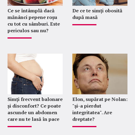
Ce se întâmplă dacă
De ce te simți obosită
mănânci pepene roșu
după masă
cu tot cu sâmburi. Este
periculos sau nu?
Simți frecvent balonare
Elon, supărat pe Nolan:
și disconfort? Ce poate
"şi-a pierdut
ascunde un abdomen
integritatea". Are
care nu te lasă în pace
dreptate?