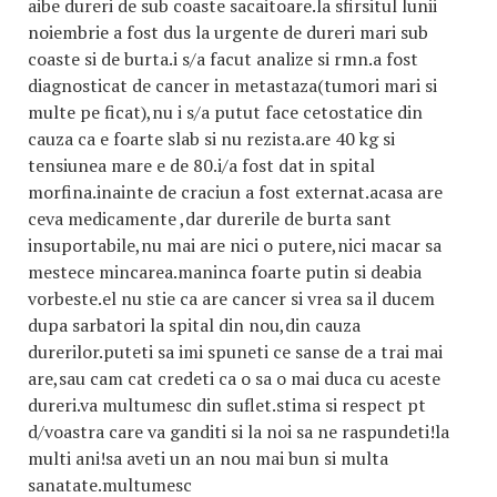
aibe dureri de sub coaste sacaitoare.la sfirsitul lunii
noiembrie a fost dus la urgente de dureri mari sub
coaste si de burta.i s/a facut analize si rmn.a fost
diagnosticat de cancer in metastaza(tumori mari si
multe pe ficat),nu i s/a putut face cetostatice din
cauza ca e foarte slab si nu rezista.are 40 kg si
tensiunea mare e de 80.i/a fost dat in spital
morfina.inainte de craciun a fost externat.acasa are
ceva medicamente ,dar durerile de burta sant
insuportabile,nu mai are nici o putere,nici macar sa
mestece mincarea.maninca foarte putin si deabia
vorbeste.el nu stie ca are cancer si vrea sa il ducem
dupa sarbatori la spital din nou,din cauza
durerilor.puteti sa imi spuneti ce sanse de a trai mai
are,sau cam cat credeti ca o sa o mai duca cu aceste
dureri.va multumesc din suflet.stima si respect pt
d/voastra care va ganditi si la noi sa ne raspundeti!la
multi ani!sa aveti un an nou mai bun si multa
sanatate.multumesc