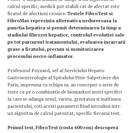
calcul specific, medicii pot stabili cat de afectat este
ficatul de afectiuni cronice.
Testele FibroTest si
FibroMax reprezinta alternativa nedureroasa la
punctia hepatica si permit determinarea la timp a
stadiului fibrozei hepatice, controlul evolutiei sale
pe tot parcursul tratamentului, evaluarea incarcarii
grase a ficatului, precum si monitorizarea
procesului necro-inflamator.
Profesorul Poynard, sef al Serviciului Hepato-
Gastroenterologie al Spitalului Pitie-Salpetriere din
Paris, impreuna cu echipa sa, au conceput o serie de
teste ca pe o combinatie de biomarkeri serici specifici
la care se adauga sexul, varsta, greutatea si inaltimea
pacientului, toti acesti parametri fiind introdusi intr-
un algoritm de calcul patentat, specific fiecarui test.
Primul test, FibroTest (costa 400 ron) descopera