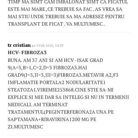
TIMP MA SIMT CAM IMBALONAT SIMT CA FICATUL
ESTE MAI MARE ,CE TREBUIE SA FAC . AS VREA SA
MAI STIU UNDE TREBUIE SA MA ADRESEZ PENTRU
TRANSPLANT DE FICAT . VA MULTUMESC .
tr cristian
pe 3 Feb 2010, 14:33
HCV- FIBROZA3
BUNA. AM 37 ANI SI AM HCV -ISAK GRAD
9(A=3,B=1,C=2,D=3 FIBROZA3.HAI
GRAD9(I=3,II=3,III=3)FIBROZA3.METAVIR A2,F3
IMFLAMATIE PORTALA2 NODULARITATE1
STEATOZA1.VIREMIE253868.CINE STIE SA-MI
EXPLICE SI MIE DAR SA INTELEG SI NU IN TERMENII
MEDICALI. AM TERMINAT
TRATAMENTUL(PEGINTERFERONA2A UNA PE
SAPTAMANA+RIBAVIRINA1200 MG PE
ZI.MULTUMESC