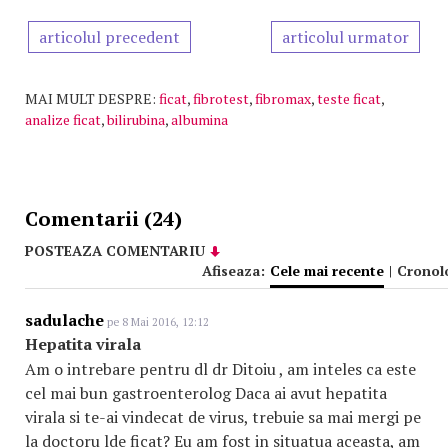
articolul precedent
articolul urmator
MAI MULT DESPRE:
ficat
,
fibrotest
,
fibromax
,
teste ficat
,
analize ficat
,
bilirubina
,
albumina
Comentarii (24)
POSTEAZA COMENTARIU
Afiseaza:
Cele mai recente
|
Cronol
sadulache
pe 8 Mai 2016, 12:12
Hepatita virala
Am o intrebare pentru dl dr Ditoiu , am inteles ca este
cel mai bun gastroenterolog Daca ai avut hepatita
virala si te-ai vindecat de virus, trebuie sa mai mergi pe
la doctoru lde ficat? Eu am fost in situatua aceasta, am