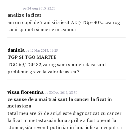
-------
pe 24 Aug 2013, 22:25
analize la ficat
am un copil de 7 ani si ia iesit ALT/TGp=407.....va rog
sami spuneti si mie ce inseamna
daniela
pe 12 Mar 2013, 16:25
TGP SI TGO MARITE
TGO 69,TGP 82,va rog sami spuneti daca sunt
probleme grave la valorile astea ?
visan florentina
pe 30 Dec 2012, 23:30
ce sanse de a mai trai sant la cancer la ficat in
metastaza
tatal meu are 67 de ani,si este diagnosticat cu cancer
la ficat in metastaza.in luna aprilie a fost operat la
stomac,si/a revenit putin iar in luna iulie a inceput sa