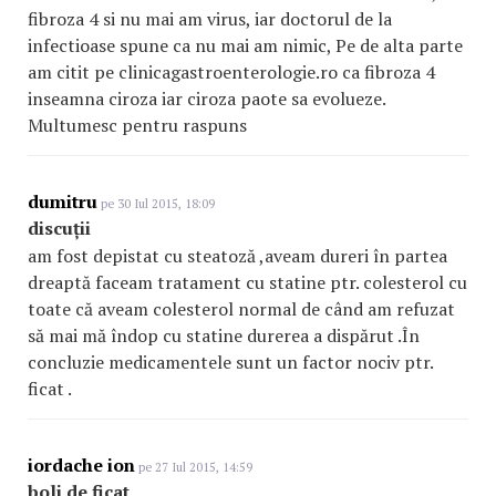
fibroza 4 si nu mai am virus, iar doctorul de la
infectioase spune ca nu mai am nimic, Pe de alta parte
am citit pe clinicagastroenterol
ogie
.ro ca fibroza 4
inseamna ciroza iar ciroza paote sa evolueze.
Multumesc pentru raspuns
dumitru
pe 30 Iul 2015, 18:09
discuții
am fost depistat cu steatoză ,aveam dureri în partea
dreaptă faceam tratament cu statine ptr. colesterol cu
toate că aveam colesterol normal de când am refuzat
să mai mă îndop cu statine durerea a dispărut .În
concluzie medicamentele sunt un factor nociv ptr.
ficat .
iordache ion
pe 27 Iul 2015, 14:59
boli de ficat