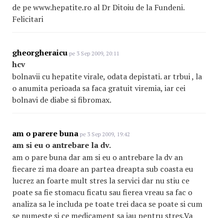
de pe www.hepatite.ro al Dr Ditoiu de la Fundeni.
Felicitari
gheorgheraicu
pe 3 Sep 2009, 20:11
hcv
bolnavii cu hepatite virale, odata depistati. ar trbui , la
o anumita perioada sa faca gratuit viremia, iar cei
bolnavi de diabe si fibromax.
am o parere buna
pe 3 Sep 2009, 19:42
am si eu o antrebare la dv.
am o pare buna dar am si eu o antrebare la dv an
fiecare zi ma doare an partea dreapta sub coasta eu
lucrez an foarte mult stres la servici dar nu stiu ce
poate sa fie stomacu ficatu sau fierea vreau sa fac o
analiza sa le includa pe toate trei daca se poate si cum
se numeste si ce medicament sa iau pentru stres.Va