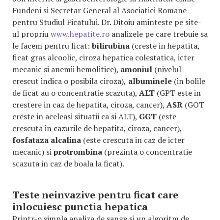
Fundeni si Secretar General al Asociatiei Romane
pentru Studiul Ficatului. Dr. Ditoiu aminteste pe site-
ul propriu
www.hepatite.ro
analizele pe care trebuie sa
le facem pentru ficat:
bilirubina
(creste in hepatita,
ficat gras alcoolic, ciroza hepatica colestatica, icter
mecanic si anemii hemolitice),
amoniul
(nivelul
crescut indica o posibila ciroza),
albuminele
(in bolile
de ficat au o concentratie scazuta),
ALT
(GPT este in
crestere in caz de hepatita, ciroza, cancer),
ASR
(GOT
creste in aceleasi situatii ca si ALT),
GGT
(este
crescuta in cazurile de hepatita, ciroza, cancer),
fosfataza alcalina
(este crescuta in caz de icter
mecanic) si
protrombina
(prezinta o concentratie
scazuta in caz de boala la ficat).
Teste neinvazive pentru ficat care
inlocuiesc punctia hepatica
Printr-o simpla analiza de sange si un algoritm de