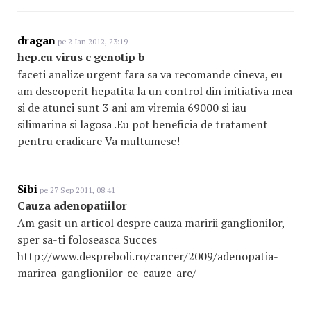
dragan
pe 2 Ian 2012, 23:19
hep.cu virus c genotip b
faceti analize urgent fara sa va recomande cineva, eu
am descoperit hepatita la un control din initiativa mea
si de atunci sunt 3 ani am viremia 69000 si iau
silimarina si lagosa .Eu pot beneficia de tratament
pentru eradicare Va multumesc!
Sibi
pe 27 Sep 2011, 08:41
Cauza adenopatiilor
Am gasit un articol despre cauza maririi ganglionilor,
sper sa-ti foloseasca Succes
http://www.despreboli.ro/cancer/2009/adenopatia-
marirea-ganglionilor-ce-cauze-are/