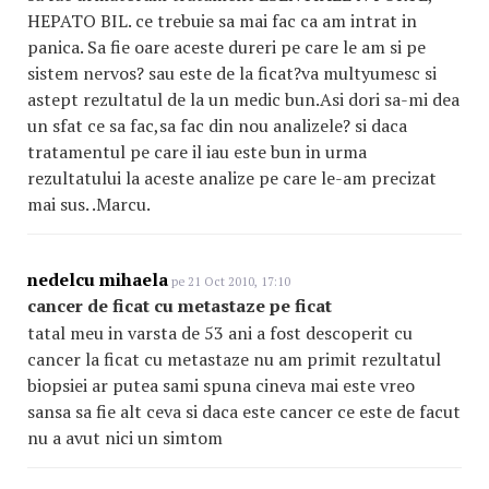
HEPATO BIL. ce trebuie sa mai fac ca am intrat in
panica. Sa fie oare aceste dureri pe care le am si pe
sistem nervos? sau este de la ficat?va multyumesc si
astept rezultatul de la un medic bun.Asi dori sa-mi dea
un sfat ce sa fac,sa fac din nou analizele? si daca
tratamentul pe care il iau este bun in urma
rezultatului la aceste analize pe care le-am precizat
mai sus. .Marcu.
nedelcu mihaela
pe 21 Oct 2010, 17:10
cancer de ficat cu metastaze pe ficat
tatal meu in varsta de 53 ani a fost descoperit cu
cancer la ficat cu metastaze nu am primit rezultatul
biopsiei ar putea sami spuna cineva mai este vreo
sansa sa fie alt ceva si daca este cancer ce este de facut
nu a avut nici un simtom