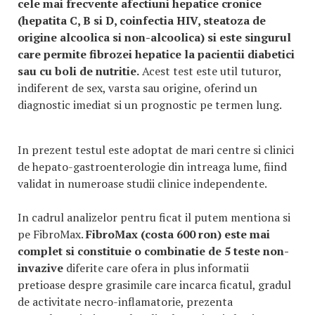
cele mai frecvente afectiuni hepatice cronice
(hepatita C, B si D, coinfectia HIV, steatoza de
origine alcoolica si non-alcoolica) si este singurul
care permite fibrozei hepatice la pacientii diabetici
sau cu boli de nutritie.
Acest test este util tuturor,
indiferent de sex, varsta sau origine, oferind un
diagnostic imediat si un prognostic pe termen lung.
In prezent testul este adoptat de mari centre si clinici
de hepato-gastroenterologie din intreaga lume, fiind
validat in numeroase studii clinice independente.
In cadrul analizelor pentru ficat il putem mentiona si
pe FibroMax.
FibroMax (costa 600 ron) este mai
complet si constituie o combinatie de 5 teste non-
invazive
diferite care ofera in plus informatii
pretioase despre grasimile care incarca ficatul, gradul
de activitate necro-inflamatorie, prezenta