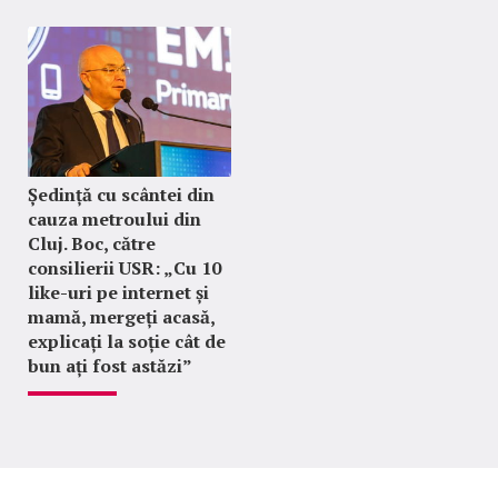
Ședință cu scântei din
cauza metroului din
Cluj. Boc, către
consilierii USR: „Cu 10
like-uri pe internet și
mamă, mergeți acasă,
explicați la soție cât de
bun ați fost astăzi”