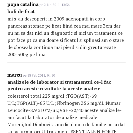
popa catalina
pe 2 Iun 2011, 12:36
boli de ficat
mi s-au descoperit in 2009 adenopatii in corp
pancreas stomac pe ficat fiind cea mai mare 3cm dar
nu mi sa dat nici un diagnostic si nici un tratament ce
pot face pt ca ma doare si ficatul si splinasi am o stare
de oboseala continua mai pierd si din greutatecate
200-300g pe luna
marcu
pe 18 Feb 2011, 04:40
analizele de laborator si tratamentul ce-l fac
pentru aceste rezultate la aceste analize
colesterol total 223 mg/dl ;TGO(AST)-69
U/L;TGP(ALT)-65 U/L ;Fibrinogen 356 mg/dL;Numar
Leucocite-8.9 x10^3/uL;VSH-22/40 aceste analize le-
am facut la Laborator de analize medicale
Moreni,Jud.Dimbovita. medicul meu de familie mi-a dat
sa fac urmatorukl tratament ESENTIALE N FORTE,