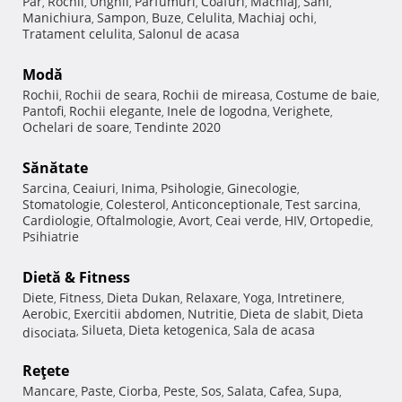
Păr
Rochii
Unghii
Parfumuri
Coafuri
Machiaj
Sani
,
,
,
,
,
,
,
Manichiura
Sampon
Buze
Celulita
Machiaj ochi
,
,
,
,
,
Tratament celulita
Salonul de acasa
,
Modă
Rochii
Rochii de seara
Rochii de mireasa
Costume de baie
,
,
,
,
Pantofi
Rochii elegante
Inele de logodna
Verighete
,
,
,
,
Ochelari de soare
Tendinte 2020
,
Sănătate
Sarcina
Ceaiuri
Inima
Psihologie
Ginecologie
,
,
,
,
,
Stomatologie
Colesterol
Anticonceptionale
Test sarcina
,
,
,
,
Cardiologie
Oftalmologie
Avort
Ceai verde
HIV
Ortopedie
,
,
,
,
,
,
Psihiatrie
Dietă & Fitness
Diete
Fitness
Dieta Dukan
Relaxare
Yoga
Intretinere
,
,
,
,
,
,
Aerobic
Exercitii abdomen
Nutritie
Dieta de slabit
Dieta
,
,
,
,
Silueta
Dieta ketogenica
Sala de acasa
disociata
,
,
,
Reţete
Mancare
Paste
Ciorba
Peste
Sos
Salata
Cafea
Supa
,
,
,
,
,
,
,
,