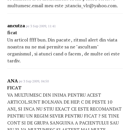
multumesc.email meu este ;stanciu_vlr@yahoo.com.
ancutza
pe 3 Sep 2009, 11:41
ficat
Un articol ffff bun. Din pacate , ritmul alert din viata
noastra nu ne mai permite sa ne "ascultam"
organismul , si atunci cand o facem , de multe ori este
tardiv.
ANA
pe 3 Sep 2009, 04:50
FICAT
VA MULTUMESC DIN INIMA PENTRU ACEST
ARTICOL.SUNT BOLNAVA DE HEP. C DE PESTE 10
ANI, SI INCA NU STIU EXACT CE ESTE RECOMANDAT
PENTRU UN REGIM SEVER PENTRU FICAT ? SE TINE
CONT SI DE GRUPA SANGUINA A PACIENTULUI SAU
NU ??. VA MULTUMESC SI ASTEPT MAI MULTE