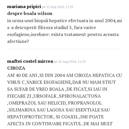
mariana pripici
pe 12 Sep 2010, 17:55
despre boala wilson
in urma unei biopsii hepatice efectuata in anul 2004,mi
s-a descoperit fibroza stadiul 3, fara varice
esofagiene,inrebare: exista tratament pentru aceasta
afectiune?
maftei costel mircea
pe 26 Aug 2010, 11:23
CIROZA
AM 40 DE ANI ,SI DIN 2004 AM CIROZA HEPATICA CU
VIRUS C ,VARICE ESOFAGIENE,DAR NU MAM STIUT
SA SUFAR DE VREO BOALA ,DE FICAT,SI IAU IN
FIECARE ZI ,URSOFALK ,SPIRONALACTONA
,OMEPRAZOL SAU HELICID, PROPRANOLOL
,SILIMARINA SAU LAGOSA SAU ESENTIALE SAU
HEPATOPROTECTOR , SI COAXIL ,IMI POATE
AFECTA IN CONTINUARE FICATUL .DE MAI MULT