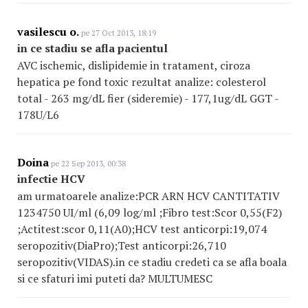
vasilescu o.
pe 27 Oct 2013, 18:19
in ce stadiu se afla pacientul
AVC ischemic, dislipidemie in tratament, ciroza
hepatica pe fond toxic rezultat analize: colesterol
total - 263 mg/dL fier (sideremie) - 177,1ug/dL GGT -
178U/L6
Doina
pe 22 Sep 2013, 00:38
infectie HCV
am urmatoarele analize:PCR ARN HCV CANTITATIV
1234750 UI/ml (6,09 log/ml ;Fibro test:Scor 0,55(F2)
;Actitest:scor 0,11(A0);HCV test anticorpi:19,074
seropozitiv(DiaPro);Test anticorpi:26,710
seropozitiv(VIDAS).in ce stadiu credeti ca se afla boala
si ce sfaturi imi puteti da? MULTUMESC