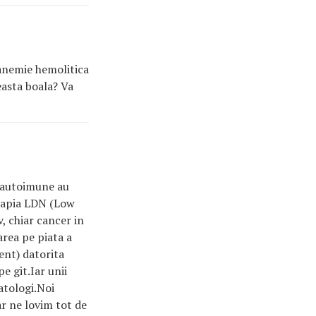
 anemie hemolitica
easta boala? Va
autoimune au
erapia LDN (Low
, chiar cancer in
area pe piata a
ent) datorita
e git.Iar unii
atologi.Noi
ar ne lovim tot de