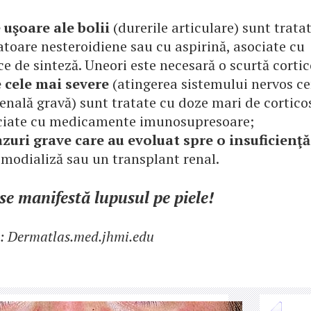
uşoare ale bolii
(durerile articulare) sunt trata
toare nesteroidiene sau cu aspirină, asociate cu
e de sinteză. Uneori este necesară o scurtă cortic
cele mai severe
(atingerea sistemului nervos ce
enală gravă) sunt tratate cu doze mari de corticos
ciate cu medicamente imunosupresoare;
zuri grave care au evoluat spre o insuficienţă
emodializă sau un transplant renal.
se manifestă lupusul pe piele!
o: Dermatlas.med.jhmi.edu