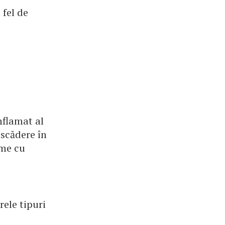
 fel de
inflamat al
 scădere în
eme cu
ele tipuri