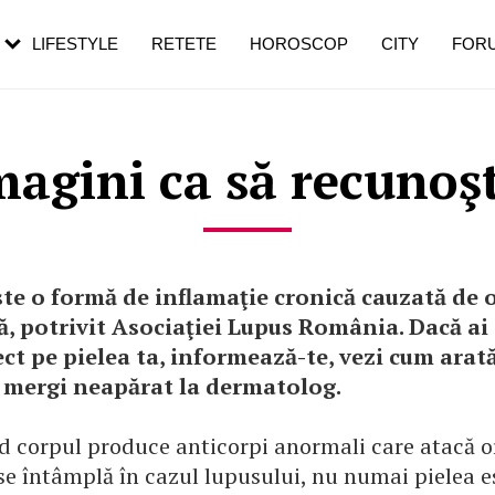
rezești mai des
Cât durează, cum te pregătești și cât
i în vârstă
de dureroasă este investigația
LIFESTYLE
RETETE
HOROSCOP
CITY
FOR
magini ca să recunoşt
te o formă de inflamaţie cronică cauzată de 
, potrivit Asociaţiei Lupus România. Dacă ai
ct pe pielea ta, informează-te, vezi cum arat
i mergi neapărat la dermatolog.
d corpul produce anticorpi anormali care atacă 
se întâmplă în cazul lupusului, nu numai pielea e