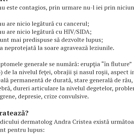
u este contagios, prin urmare nu-l iei prin niciun
u are nicio legătură cu cancerul;
u are nicio legătură cu HIV/SIDA;
unt mai predispuse să dezvolte lupus;
 neprotejată la soare agravează leziunile.
ptomele generale se numără: erupţia “în fluture”
) de la nivelul feţei, obrajii şi nasul roşii, aspect 
eală permanentă de durată, stare generală de rău,
ebră, dureri articulare la nivelul degetelor, probl
igrene, depresie, crize convulsive.
ratează?
edicului dermatolog Andra Cristea există următoar
nt pentru lupus: