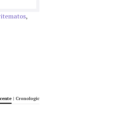
ritematos
,
ecente
|
Cronologic