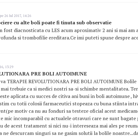
pe 26 Iul 2017, 14:26
ciere cu alte boli poate fi tinuta sub observatie
m fost diacnosticata cu LES acum aproximativ 2 ani si mai am
ofunda si trombofilie ereditara.Ce imi puteti spune despre ac
16, 13:29
LUTIONARA PRE BOLI AUTOIMUNE
ati-va TERAPIE REVOLUTIONARA PRE BOLI AUTOIMUNE Bolile 
ai trebuie ca si medici nostri sa-si schimbe mentalitatea. T
te aplicata cu succes de citiva ani buni in boli autoimune , hiv
tim cu totii colosii farmaceutici stopeaza cu buna stiinta intr
t(pe motiv ca nu au fonduri sa testeze oficial acest medicam
te mic incomparabil cu actualele otravuri care ne sunt bagate p
u de acest tratament si nici nu-i intereseaza mai ales pe reum
a ne descurcam singuri sa ne gasim solutii la bolile noastre...d