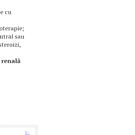
te cu
oterapie;
ntral sau
teroizi,
 renală