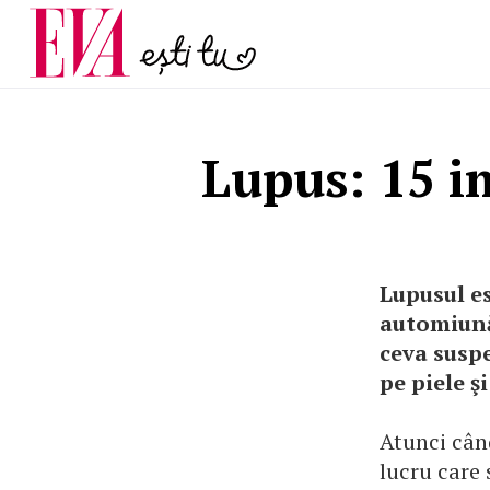
și 60 de ani. De ce te t
Carieră
pe măsură ce înaintez
Actualitate
Lupus: 15 i
Lupusul es
automiună
ceva suspe
pe piele ş
Atunci cân
lucru care 