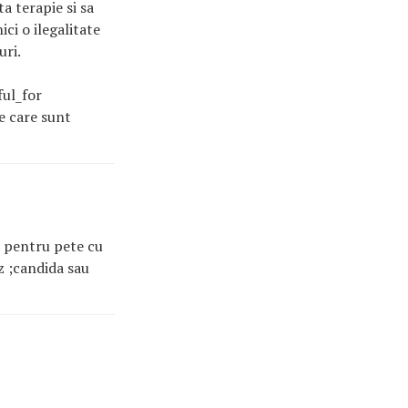
a terapie si sa
ici o ilegalitate
uri.
ful_for
e care sunt
i pentru pete cu
z ;candida sau