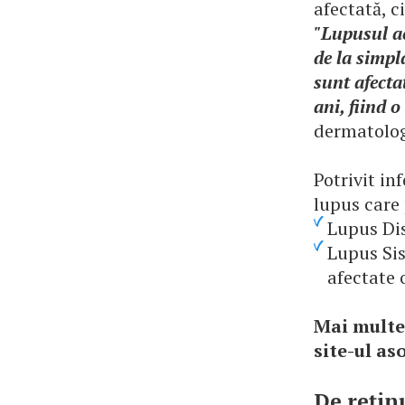
afectată, ci
"Lupusul ac
de la simpl
sunt afecta
ani, fiind 
dermatolog
Potrivit in
lupus care 
Lupus Dis
Lupus Sis
afectate 
Mai multe 
site-ul as
De reţin