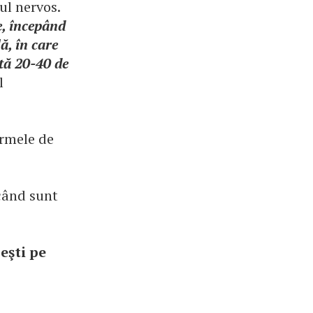
mul nervos.
e, începând
ă, în care
tă 20-40 de
l
ormele de
când sunt
eşti pe