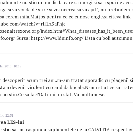
ualmente nu stiu un medic la care sa mergi si sa-i spui de acest
iga si va voi da de stire si voi ncerca sa va ajut", nu pretindem n
sa cerem mila.Mai jos pentru ce ce cunosc engleza citeva link-
tube.com/watch?v=rll1A3aFhjc
osenaltrexone.org/index.htm#What_diseases_has_it
_been_use
o.org/ Sursa: http://www.ldninfo.org/ Lista cu boli autoimun
Iul 2015, 10:15
descoperit acum trei ani..m-am tratat sporadic cu plaqenil s
ta a devenit virulent cu candida bucala.N-am stiut ce sa trate
 nu stiu.Ce sa fac?Dati-mi un sfat. Va multumesc.
14, 22:31
rea LES-lui
ce stiu sa- mi raspunda;suplimentele de la CALVITIA respectiiv