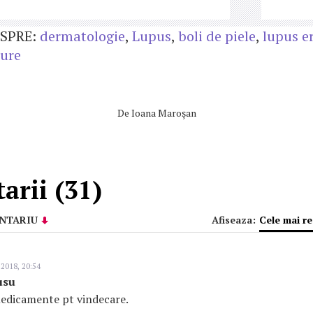
SPRE:
dermatologie
,
Lupus
,
boli de piele
,
lupus e
ture
De
Ioana Maroşan
arii (31)
NTARIU
Afiseaza:
Cele mai r
 2018, 20:54
usu
medicamente pt vindecare.