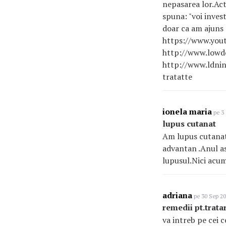
nepasarea lor.Act
spuna: "voi invest
doar ca am ajuns 
https://www.you
http://www.lowd
http://www.ldninf
tratatte
ionela maria
pe 3 
lupus cutanat
Am lupus cutanat 
advantan .Anul as
lupusul.Nici acum
adriana
pe 30 Sep 20
remedii pt.trata
va intreb pe cei 