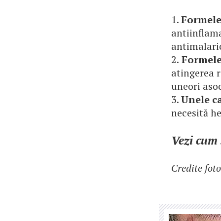
1.
Formele 
antiinflama
antimalaric
2.
Formele 
atingerea r
uneori aso
3.
Unele ca
necesită h
Vezi cum 
Credite fot