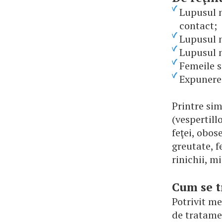
Lupusul n
contact;
Lupusul n
Lupusul n
Femeile s
Expunerea
Printre sim
(vespertillo
feţei, obos
greutate, f
rinichii, m
Cum se t
Potrivit m
de tratame