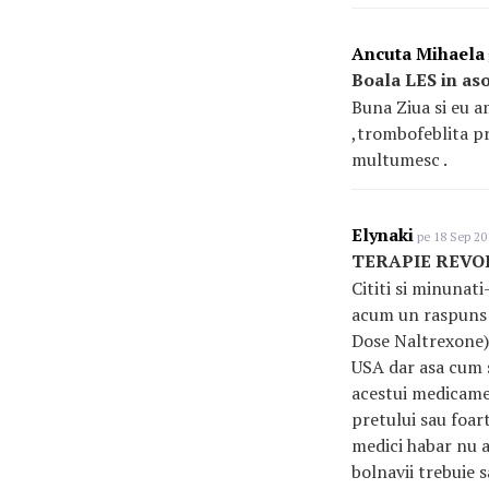
Ancuta Mihaela
Boala LES in aso
Buna Ziua si eu a
,trombofeblita pr
multumesc .
Elynaki
pe 18 Sep 20
TERAPIE REVO
Cititi si minun
acum un raspuns m
Dose Naltrexone)es
USA dar asa cum s
acestui medicamen
pretului sau foar
medici habar nu a
bolnavii trebuie s