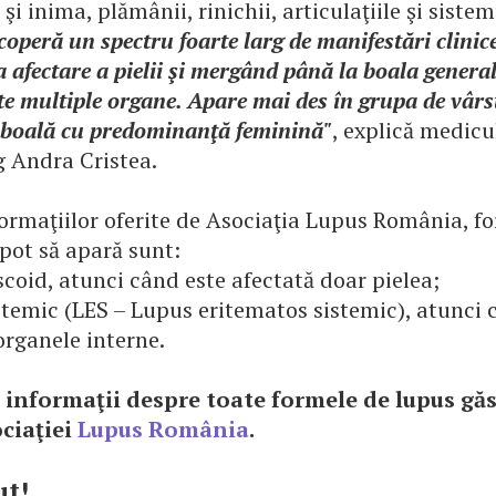
 şi inima, plămânii, rinichii, articulaţiile şi siste
operă un spectru foarte larg de manifestări clinic
a afectare a pielii şi mergând până la boala general
te multiple organe. Apare mai des în grupa de vârs
o boală cu predominanţă feminină"
, explică medicu
 Andra Cristea.
formaţiilor oferite de Asociaţia Lupus România, f
pot să apară sunt:
coid, atunci când este afectată doar pielea;
temic (LES – Lupus eritematos sistemic), atunci 
organele interne.
informaţii despre toate formele de lupus găs
ociaţiei
Lupus România
.
ut!