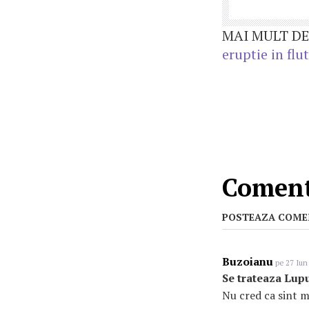
MAI MULT DE
eruptie in flu
Coment
POSTEAZA COME
Buzoianu
pe 27 Iun
Se trateaza Lup
Nu cred ca sint 