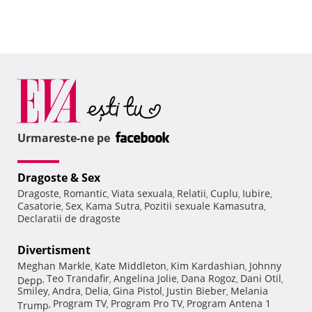
Urmareste-ne pe
Dragoste & Sex
Dragoste
Romantic
Viata sexuala
Relatii
Cuplu
Iubire
,
,
,
,
,
,
Casatorie
Sex
Kama Sutra
Pozitii sexuale Kamasutra
,
,
,
,
Declaratii de dragoste
Divertisment
Meghan Markle
Kate Middleton
Kim Kardashian
Johnny
,
,
,
Teo Trandafir
Angelina Jolie
Dana Rogoz
Dani Otil
Depp
,
,
,
,
,
Smiley
Andra
Delia
Gina Pistol
Justin Bieber
Melania
,
,
,
,
,
Program TV
Program Pro TV
Program Antena 1
Trump
,
,
,