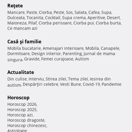
Reţete
Mancare
Paste
Ciorba
Peste
Sos
Salata
Cafea
Supa
,
,
,
,
,
,
,
,
Dulceata
Tocanita
Cocktail
Supa crema
Aperitive
Desert
,
,
,
,
,
,
Maioneza
Pilaf
Ciorba perisoare
Ciorba pui
Ciorba burta
,
,
,
,
,
Ce mancam azi
Casă şi familie
Mobila bucatarie
Amenajari interioare
Mobila
Canapele
,
,
,
,
Dormitoare
Design interior
Parenting
Jurnal de mama
,
,
,
Gravide
Femei curajoase
Autism
singura
,
,
,
Actualitate
Din culise
Interviu
Stirea zilei
Tema zilei
Iesirea din
,
,
,
,
Despărţiri celebre
Vesti Bune
Covid-19
Pandemie
autism
,
,
,
,
Horoscop
Horoscop 2026
,
Horoscop 2025
,
Horoscop azi
,
Horoscop dragoste
,
Horoscop chinezesc
,
Astrologie
,