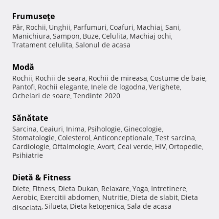
Frumuseţe
Păr
Rochii
Unghii
Parfumuri
Coafuri
Machiaj
Sani
,
,
,
,
,
,
,
Manichiura
Sampon
Buze
Celulita
Machiaj ochi
,
,
,
,
,
Tratament celulita
Salonul de acasa
,
Modă
Rochii
Rochii de seara
Rochii de mireasa
Costume de baie
,
,
,
,
Pantofi
Rochii elegante
Inele de logodna
Verighete
,
,
,
,
Ochelari de soare
Tendinte 2020
,
Sănătate
Sarcina
Ceaiuri
Inima
Psihologie
Ginecologie
,
,
,
,
,
Stomatologie
Colesterol
Anticonceptionale
Test sarcina
,
,
,
,
Cardiologie
Oftalmologie
Avort
Ceai verde
HIV
Ortopedie
,
,
,
,
,
,
Psihiatrie
Dietă & Fitness
Diete
Fitness
Dieta Dukan
Relaxare
Yoga
Intretinere
,
,
,
,
,
,
Aerobic
Exercitii abdomen
Nutritie
Dieta de slabit
Dieta
,
,
,
,
Silueta
Dieta ketogenica
Sala de acasa
disociata
,
,
,