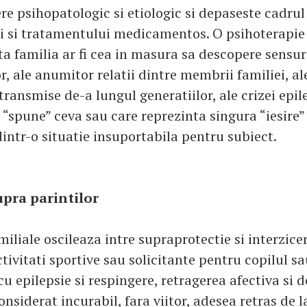
re psihopatologic si etiologic si depaseste cadrul
i si tratamentului medicamentos. O psihoterapie 
ta familia ar fi cea in masura sa descopere sensur
or, ale anumitor relatii dintre membrii familiei, a
ransmise de-a lungul generatiilor, ale crizei epil
“spune” ceva sau care reprezinta singura “iesire” 
ntr-o situatie insuportabila pentru subiect.
upra parintilor
miliale oscileaza intre supraprotectie si interzice
activitati sportive sau solicitante pentru copilul s
u epilepsie si respingere, retragerea afectiva si d
onsiderat incurabil, fara viitor, adesea retras de 