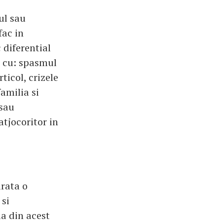
ul sau
fac in
 diferential
a cu: spasmul
ticol, crizele
familia si
 sau
tjocoritor in
arata o
 si
la din acest