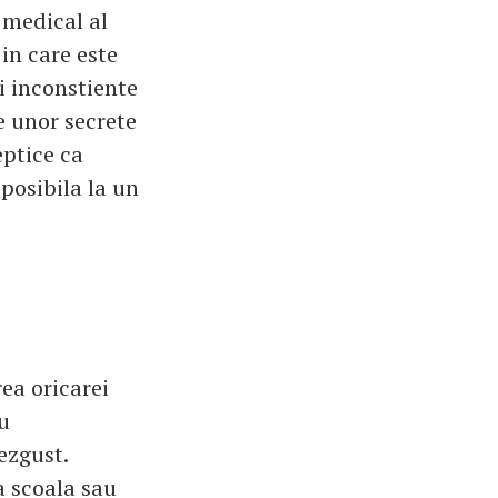
 medical al
in care este
i inconstiente
le unor secrete
eptice ca
posibila la un
rea oricarei
au
ezgust.
la scoala sau