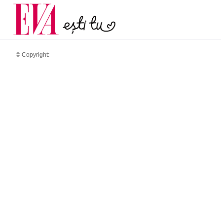
menopauză și când ar t
Carieră
la medic
Actualitate
© Copyright: