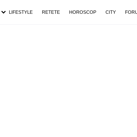
rebui să mergi
și 60 de ani. De ce te trezești mai des
pe măsură ce înaintezi în vârstă
LIFESTYLE
RETETE
HOROSCOP
CITY
FOR