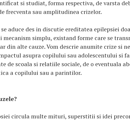
ntificat si studiat, forma respectiva, de varsta de
de frecventa sau amplitudinea crizelor.
se aduce des in discutie ereditatea epilepsiei doa
 mecanism simplu, existand forme care se transm
ar din alte cauze. Vom descrie anumite crize si 
mpactul asupra copilului sau adolescentului si fam
te de scoala si relatiile sociale, de o eventuala a
ca a copilului sau a parintilor.
uzele?
psiei circula multe mituri, superstitii si idei prec