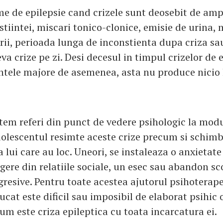
me de epilepsie cand crizele sunt deosebit de amp
tiintei, miscari tonico-clonice, emisie de urina,
urii, perioada lunga de inconstienta dupa criza sa
va crize pe zi. Desi decesul in timpul crizelor de 
entele majore de asemenea, asta nu produce nicio l
utem referi din punct de vedere psihologic la modu
dolescentul resimte aceste crize precum si schimb
 lui care au loc. Uneori, se instaleaza o anxietat
agere din relatiile sociale, un esec sau abandon sc
gresive. Pentru toate acestea ajutorul psihoterape
ucat este dificil sau imposibil de elaborat psihi
um este criza epileptica cu toata incarcatura ei.