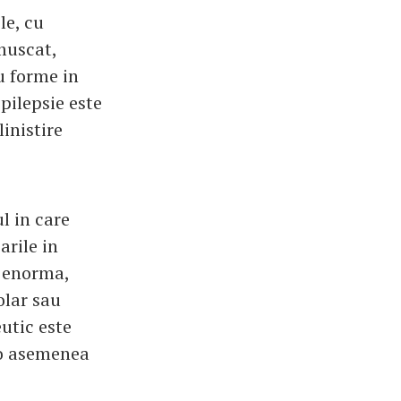
le, cu
 muscat,
u forme in
epilepsie este
inistire
l in care
arile in
e enorma,
olar sau
utic este
c o asemenea