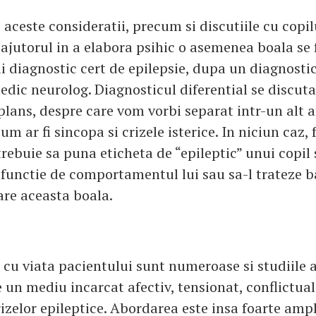
 aceste consideratii, precum si discutiile cu copil
 ajutorul in a elabora psihic o asemenea boala se 
i diagnostic cert de epilepsie, dupa un diagnostic
edic neurolog. Diagnosticul diferential se discut
lans, despre care vom vorbi separat intr-un alt ar
um ar fi sincopa si crizele isterice. In niciun caz, 
rebuie sa puna eticheta de “epileptic” unui copil
 functie de comportamentul lui sau sa-l trateze ba
are aceasta boala.
 cu viata pacientului sunt numeroase si studiile 
e un mediu incarcat afectiv, tensionat, conflictual
izelor epileptice. Abordarea este insa foarte amp