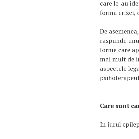
care le-au ide
forma crizei, 
De asemenea, 
raspunde unui
forme care ap
mai mult de i
aspectele lega
psihoterapeuti
Care sunt ca
In jurul epile