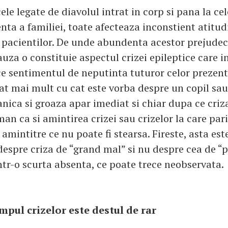
le legate de diavolul intrat in corp si pana la cel
nta a familiei, toate afecteaza inconstient atitu
 a pacientilor. De unde abundenta acestor prejude
uza o constituie aspectul crizei epileptice care i
e sentimentul de neputinta tuturor celor prezent
at mai mult cu cat este vorba despre un copil sa
nica si groaza apar imediat si chiar dupa ce criza
an ca si amintirea crizei sau crizelor la care pari
o amintitre ce nu poate fi stearsa. Fireste, asta est
espre criza de “grand mal” si nu despre cea de “p
ntr-o scurta absenta, ce poate trece neobservata.
mpul crizelor este destul de rar