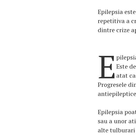
Epilepsia este
repetitiva a c
dintre crize a
E
pilepsi
Este de
atat ca
Progresele di
antiepileptice
Epilepsia poa
sau a unor at
alte tulburar