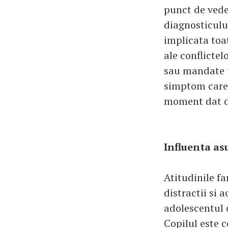
punct de vede
diagnosticulu
implicata toa
ale conflictel
sau mandate t
simptom care 
moment dat di
Influenta as
Atitudinile fa
distractii si 
adolescentul c
Copilul este c