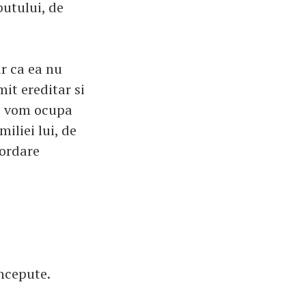
butului, de
r ca ea nu
it ereditar si
ne vom ocupa
iliei lui, de
bordare
oncepute.