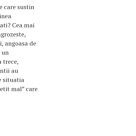
e care sustin
dinea
cati? Cea mai
ngrozeste,
i, angoasa de
u un
 trece,
ntii au
e situatia
etit mal” care