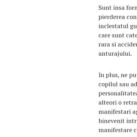
Sunt insa for
pierderea cons
inclestatul g
care sunt cate
rara si accid
anturajului.
In plus, ne p
copilul sau a
personalitatea
alteori o retr
manifestari a
binevenit intr
manifestare c