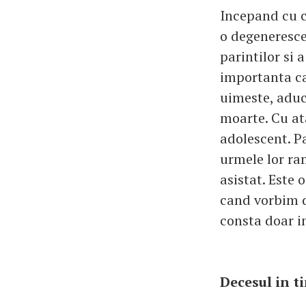
Incepand cu ce
o degeneresce
parintilor si
importanta ca
uimeste, aduc
moarte. Cu at
adolescent. Pa
urmele lor ram
asistat. Este 
cand vorbim d
consta doar i
Decesul in ti