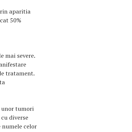
rin aparitia
rucat 50%
le mai severe.
anifestare
 de tratament.
ta
a unor tumori
 cu diverse
e numele celor