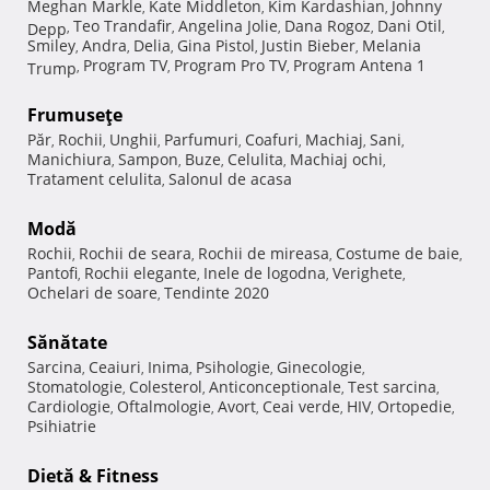
Meghan Markle
Kate Middleton
Kim Kardashian
Johnny
,
,
,
Teo Trandafir
Angelina Jolie
Dana Rogoz
Dani Otil
Depp
,
,
,
,
,
Smiley
Andra
Delia
Gina Pistol
Justin Bieber
Melania
,
,
,
,
,
Program TV
Program Pro TV
Program Antena 1
Trump
,
,
,
Frumuseţe
Păr
Rochii
Unghii
Parfumuri
Coafuri
Machiaj
Sani
,
,
,
,
,
,
,
Manichiura
Sampon
Buze
Celulita
Machiaj ochi
,
,
,
,
,
Tratament celulita
Salonul de acasa
,
Modă
Rochii
Rochii de seara
Rochii de mireasa
Costume de baie
,
,
,
,
Pantofi
Rochii elegante
Inele de logodna
Verighete
,
,
,
,
Ochelari de soare
Tendinte 2020
,
Sănătate
Sarcina
Ceaiuri
Inima
Psihologie
Ginecologie
,
,
,
,
,
Stomatologie
Colesterol
Anticonceptionale
Test sarcina
,
,
,
,
Cardiologie
Oftalmologie
Avort
Ceai verde
HIV
Ortopedie
,
,
,
,
,
,
Psihiatrie
Dietă & Fitness