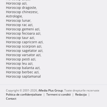
Horoscop azi
,
Horoscop dragoste
,
Horoscop chinezesc
,
Astrologie
,
Horoscop lunar
,
Horoscop rac azi
,
Horoscop gemeni azi
,
Horoscop fecioara azi
,
Horoscop taur azi
,
Horoscop capricorn azi
,
Horoscop scorpion azi
,
Horoscop sagetator azi
,
Horoscop varsator azi
,
Horoscop pesti azi
,
Horoscop leu azi
,
Horoscop balanta azi
,
Horoscop berbec azi
,
Horoscop saptamanal
Copyright © 2001-2026,
iMedia Plus Group
. Toate drepturile rezervate
Politica de confidențialitate
|
Termeni si conditii
|
Redacţia
|
Contact