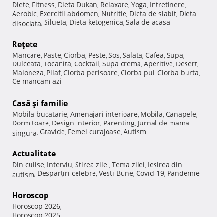
Diete
Fitness
Dieta Dukan
Relaxare
Yoga
Intretinere
,
,
,
,
,
,
Aerobic
Exercitii abdomen
Nutritie
Dieta de slabit
Dieta
,
,
,
,
Silueta
Dieta ketogenica
Sala de acasa
disociata
,
,
,
Reţete
Mancare
Paste
Ciorba
Peste
Sos
Salata
Cafea
Supa
,
,
,
,
,
,
,
,
Dulceata
Tocanita
Cocktail
Supa crema
Aperitive
Desert
,
,
,
,
,
,
Maioneza
Pilaf
Ciorba perisoare
Ciorba pui
Ciorba burta
,
,
,
,
,
Ce mancam azi
Casă şi familie
Mobila bucatarie
Amenajari interioare
Mobila
Canapele
,
,
,
,
Dormitoare
Design interior
Parenting
Jurnal de mama
,
,
,
Gravide
Femei curajoase
Autism
singura
,
,
,
Actualitate
Din culise
Interviu
Stirea zilei
Tema zilei
Iesirea din
,
,
,
,
Despărţiri celebre
Vesti Bune
Covid-19
Pandemie
autism
,
,
,
,
Horoscop
Horoscop 2026
,
Horoscop 2025
,