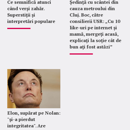
Ce semnifică atunci
Ședință cu scântei din
când verși zahăr.
cauza metroului din
Superstiții și
Cluj. Boc, către
interpretări populare
consilierii USR: „Cu 10
like-uri pe internet și
mamă, mergeți acasă,
explicați la soție cât de
bun ați fost astăzi”
Elon, supărat pe Nolan:
"şi-a pierdut
integritatea". Are