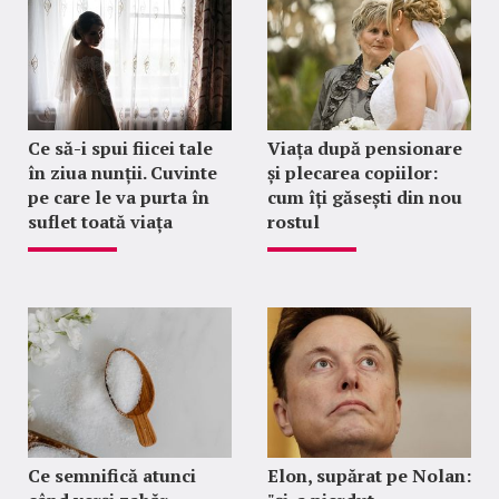
Ce să-i spui fiicei tale
Viața după pensionare
în ziua nunții. Cuvinte
și plecarea copiilor:
pe care le va purta în
cum îți găsești din nou
suflet toată viața
rostul
Ce semnifică atunci
Elon, supărat pe Nolan: