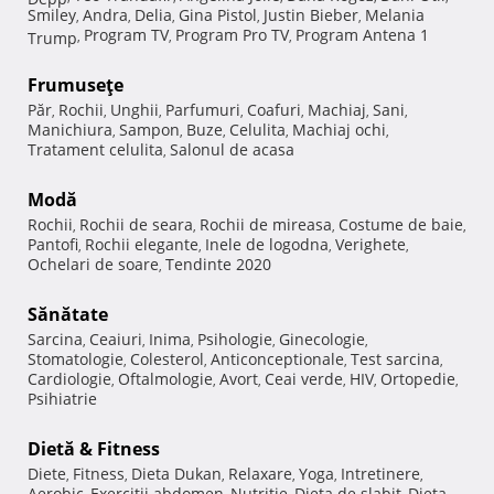
Smiley
Andra
Delia
Gina Pistol
Justin Bieber
Melania
,
,
,
,
,
Program TV
Program Pro TV
Program Antena 1
Trump
,
,
,
Frumuseţe
Păr
Rochii
Unghii
Parfumuri
Coafuri
Machiaj
Sani
,
,
,
,
,
,
,
Manichiura
Sampon
Buze
Celulita
Machiaj ochi
,
,
,
,
,
Tratament celulita
Salonul de acasa
,
Modă
Rochii
Rochii de seara
Rochii de mireasa
Costume de baie
,
,
,
,
Pantofi
Rochii elegante
Inele de logodna
Verighete
,
,
,
,
Ochelari de soare
Tendinte 2020
,
Sănătate
Sarcina
Ceaiuri
Inima
Psihologie
Ginecologie
,
,
,
,
,
Stomatologie
Colesterol
Anticonceptionale
Test sarcina
,
,
,
,
Cardiologie
Oftalmologie
Avort
Ceai verde
HIV
Ortopedie
,
,
,
,
,
,
Psihiatrie
Dietă & Fitness
Diete
Fitness
Dieta Dukan
Relaxare
Yoga
Intretinere
,
,
,
,
,
,
Aerobic
Exercitii abdomen
Nutritie
Dieta de slabit
Dieta