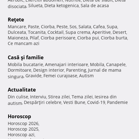
,
,
,
,
Silueta
Dieta ketogenica
Sala de acasa
disociata
,
,
,
Reţete
Mancare
Paste
Ciorba
Peste
Sos
Salata
Cafea
Supa
,
,
,
,
,
,
,
,
Dulceata
Tocanita
Cocktail
Supa crema
Aperitive
Desert
,
,
,
,
,
,
Maioneza
Pilaf
Ciorba perisoare
Ciorba pui
Ciorba burta
,
,
,
,
,
Ce mancam azi
Casă şi familie
Mobila bucatarie
Amenajari interioare
Mobila
Canapele
,
,
,
,
Dormitoare
Design interior
Parenting
Jurnal de mama
,
,
,
Gravide
Femei curajoase
Autism
singura
,
,
,
Actualitate
Din culise
Interviu
Stirea zilei
Tema zilei
Iesirea din
,
,
,
,
Despărţiri celebre
Vesti Bune
Covid-19
Pandemie
autism
,
,
,
,
Horoscop
Horoscop 2026
,
Horoscop 2025
,
Horoscop azi
,