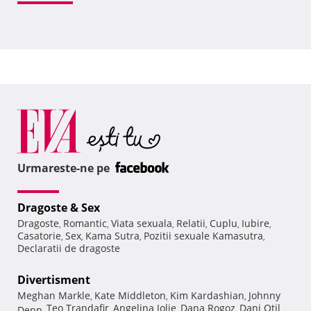
Urmareste-ne pe
Dragoste & Sex
Dragoste
Romantic
Viata sexuala
Relatii
Cuplu
Iubire
,
,
,
,
,
,
Casatorie
Sex
Kama Sutra
Pozitii sexuale Kamasutra
,
,
,
,
Declaratii de dragoste
Divertisment
Meghan Markle
Kate Middleton
Kim Kardashian
Johnny
,
,
,
Teo Trandafir
Angelina Jolie
Dana Rogoz
Dani Otil
Depp
,
,
,
,
,