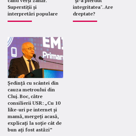
când verși zahăr.
"şi-a pierdut
Superstiții și
integritatea". Are
interpretări populare
dreptate?
Ședință cu scântei din
cauza metroului din
Cluj. Boc, către
consilierii USR: „Cu 10
like-uri pe internet și
mamă, mergeți acasă,
explicați la soție cât de
bun ați fost astăzi”