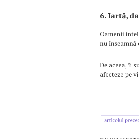
6. Iartă, d
Oamenii inteli
nu înseamnă c
De aceea, îi s
afecteze pe vi
articolul prece