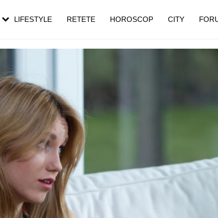
rezești mai des
Cât durează, cum te pregătești și cât
i în vârstă
de dureroasă este investigația
LIFESTYLE
RETETE
HOROSCOP
CITY
FOR