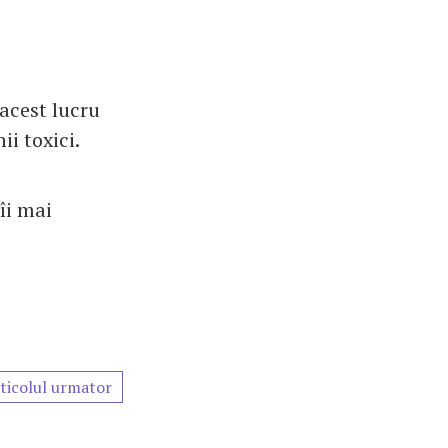
 acest lucru
i toxici.
îi mai
ticolul urmator