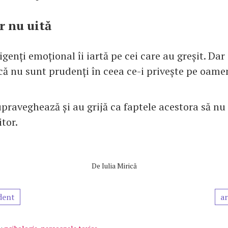
ar nu uită
genți emoțional îi iartă pe cei care au greșit. Dar
ă nu sunt prudenți în ceea ce-i privește pe oameni
upraveghează și au grijă ca faptele acestora să nu 
itor.
De
Iulia Mirică
dent
ar