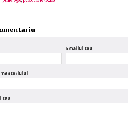
:
psihologie
,
persoanele toxice
comentariu
Emailul tau
omentariului
l tau