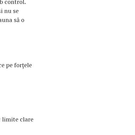
b control.
i nu se
auna să o
ce pe forțele
.
 limite clare