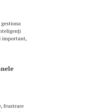
i gestiona
nteligenți
i important,
anele
, frustrare