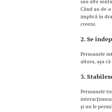
sau alte senti
Când au de-a 
implică în dr
creeze.
2. Se înde
Persoanele int
altora, așa că
3. Stabiles
Persoanele tox
interacționeaz
și nu le permi