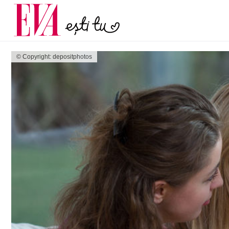
și 60 de ani. De ce te t
Carieră
pe măsură ce înaintez
Actualitate
© Copyright: depositphotos