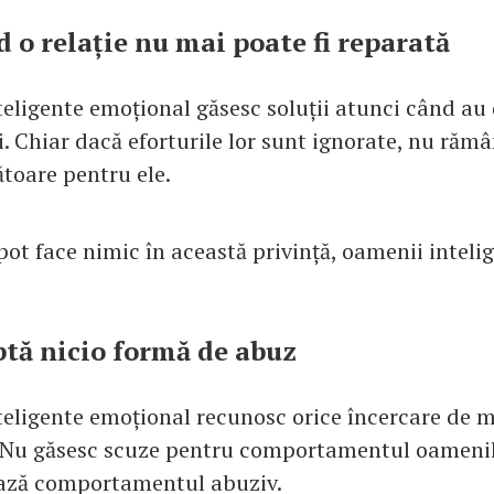
d o relație nu mai poate fi reparată
teligente emoțional găsesc soluții atunci când au 
. Chiar dacă eforturile lor sunt ignorate, nu rămâ
ătoare pentru ele.
ot face nimic în această privință, oamenii intelig
ptă nicio formă de abuz
teligente emoțional recunosc orice încercare de m
 Nu găsesc scuze pentru comportamentul oamenilo
ază comportamentul abuziv.