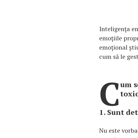
Inteligența em
emoțiile propr
emoțional ști
cum să le ges
C
um s
toxi
1. Sunt de
Nu este vorba 