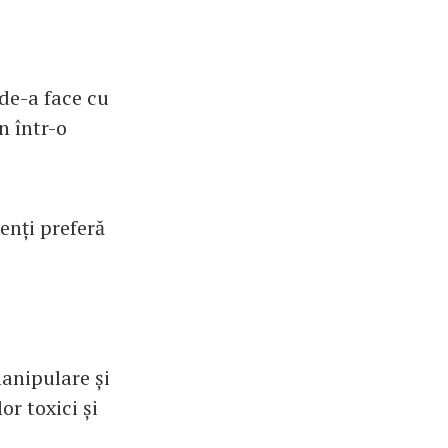
de-a face cu
n într-o
enți preferă
anipulare și
r toxici și