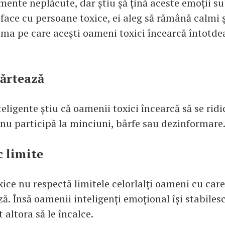
mente neplăcute, dar știu șă țină aceste emoții su
face cu persoane toxice, ei aleg să rămână calmi ș
ama pe care acești oameni toxici încearcă întotde
părtează
eligente știu că oamenii toxici încearcă să se ridi
 nu participă la minciuni, bârfe sau dezinformare
c limite
ice nu respectă limitele celorlalți oameni cu care
ă. Însă oamenii inteligenți emoțional își stabilesc
t altora să le încalce.