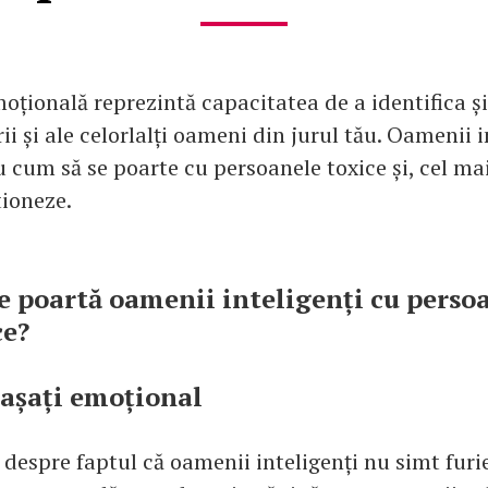
oțională reprezintă capacitatea de a identifica ș
ii și ale celorlalți oameni din jurul tău. Oamenii i
u cum să se poarte cu persoanele toxice și, cel ma
tioneze.
e poartă oamenii inteligenți cu perso
ce?
tașați emoțional
despre faptul că oamenii inteligenți nu simt furie