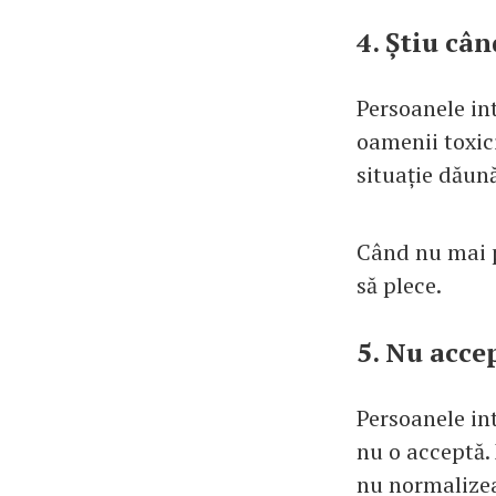
4. Știu cân
Persoanele in
oamenii toxici
situație dăun
Când nu mai p
să plece.
5. Nu acce
Persoanele in
nu o acceptă.
nu normalize