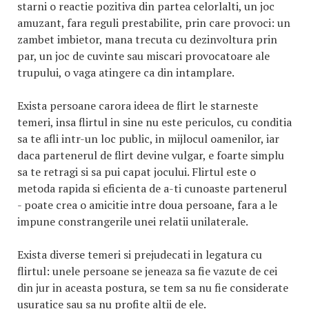
starni o reactie pozitiva din partea celorlalti, un joc
amuzant, fara reguli prestabilite, prin care provoci: un
zambet imbietor, mana trecuta cu dezinvoltura prin
par, un joc de cuvinte sau miscari provocatoare ale
trupului, o vaga atingere ca din intamplare.
Exista persoane carora ideea de flirt le starneste
temeri, insa flirtul in sine nu este periculos, cu conditia
sa te afli intr-un loc public, in mijlocul oamenilor, iar
daca partenerul de flirt devine vulgar, e foarte simplu
sa te retragi si sa pui capat jocului. Flirtul este o
metoda rapida si eficienta de a-ti cunoaste partenerul
- poate crea o amicitie intre doua persoane, fara a le
impune constrangerile unei relatii unilaterale.
Exista diverse temeri si prejudecati in legatura cu
flirtul: unele persoane se jeneaza sa fie vazute de cei
din jur in aceasta postura, se tem sa nu fie considerate
usuratice sau sa nu profite altii de ele.