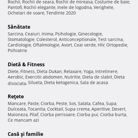
Rochii
Rochii de seara
Rochii de mireasa
Costume de baie
,
,
,
,
Pantofi
Rochii elegante
Inele de logodna
Verighete
,
,
,
,
Ochelari de soare
Tendinte 2020
,
Sănătate
Sarcina
Ceaiuri
Inima
Psihologie
Ginecologie
,
,
,
,
,
Stomatologie
Colesterol
Anticonceptionale
Test sarcina
,
,
,
,
Cardiologie
Oftalmologie
Avort
Ceai verde
HIV
Ortopedie
,
,
,
,
,
,
Psihiatrie
Dietă & Fitness
Diete
Fitness
Dieta Dukan
Relaxare
Yoga
Intretinere
,
,
,
,
,
,
Aerobic
Exercitii abdomen
Nutritie
Dieta de slabit
Dieta
,
,
,
,
Silueta
Dieta ketogenica
Sala de acasa
disociata
,
,
,
Reţete
Mancare
Paste
Ciorba
Peste
Sos
Salata
Cafea
Supa
,
,
,
,
,
,
,
,
Dulceata
Tocanita
Cocktail
Supa crema
Aperitive
Desert
,
,
,
,
,
,
Maioneza
Pilaf
Ciorba perisoare
Ciorba pui
Ciorba burta
,
,
,
,
,
Ce mancam azi
Casă şi familie