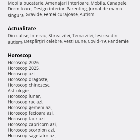
Mobila bucatarie
Amenajari interioare
Mobila
Canapele
,
,
,
,
Dormitoare
Design interior
Parenting
Jurnal de mama
,
,
,
Gravide
Femei curajoase
Autism
singura
,
,
,
Actualitate
Din culise
Interviu
Stirea zilei
Tema zilei
Iesirea din
,
,
,
,
Despărţiri celebre
Vesti Bune
Covid-19
Pandemie
autism
,
,
,
,
Horoscop
Horoscop 2026
,
Horoscop 2025
,
Horoscop azi
,
Horoscop dragoste
,
Horoscop chinezesc
,
Astrologie
,
Horoscop lunar
,
Horoscop rac azi
,
Horoscop gemeni azi
,
Horoscop fecioara azi
,
Horoscop taur azi
,
Horoscop capricorn azi
,
Horoscop scorpion azi
,
Horoscop sagetator azi
,