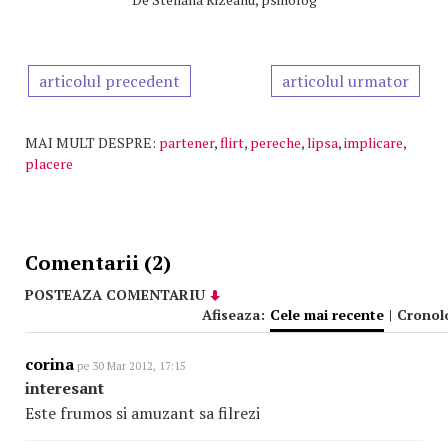
articolul precedent
articolul urmator
MAI MULT DESPRE:
partener
,
flirt
,
pereche
,
lipsa
,
implicare
,
placere
Comentarii (2)
POSTEAZA COMENTARIU
Afiseaza:
Cele mai recente
|
Cronol
corina
pe 30 Mar 2012, 17:15
interesant
Este frumos si amuzant sa filrezi