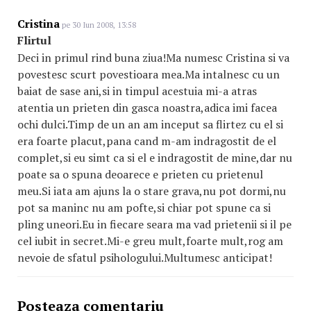
Cristina
pe 30 Iun 2008, 13:58
Flirtul
Deci in primul rind buna ziua!Ma numesc Cristina si va
povestesc scurt povestioara mea.Ma intalnesc cu un
baiat de sase ani,si in timpul acestuia mi-a atras
atentia un prieten din gasca noastra,adica imi facea
ochi dulci.Timp de un an am inceput sa flirtez cu el si
era foarte placut,pana cand m-am indragostit de el
complet,si eu simt ca si el e indragostit de mine,dar nu
poate sa o spuna deoarece e prieten cu prietenul
meu.Si iata am ajuns la o stare grava,nu pot dormi,nu
pot sa maninc nu am pofte,si chiar pot spune ca si
pling uneori.Eu in fiecare seara ma vad prietenii si il pe
cel iubit in secret.Mi-e greu mult,foarte mult,rog am
nevoie de sfatul psihologului.Multumesc anticipat!
Posteaza comentariu