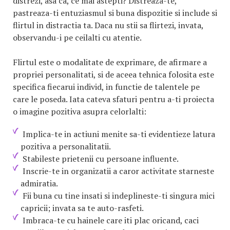
distrezi, asa ca, ce mai astepti? Distreaza-te,
pastreaza-ti entuziasmul si buna dispozitie si include si
flirtul in distractia ta. Daca nu stii sa flirtezi, invata,
observandu-i pe ceilalti cu atentie.
Flirtul este o modalitate de exprimare, de afirmare a
propriei personalitati, si de aceea tehnica folosita este
specifica fiecarui individ, in functie de talentele pe
care le poseda. Iata cateva sfaturi pentru a-ti proiecta
o imagine pozitiva asupra celorlalti:
Implica-te in actiuni menite sa-ti evidentieze latura
pozitiva a personalitatii.
Stabileste prietenii cu persoane influente.
Inscrie-te in organizatii a caror activitate starneste
admiratia.
Fii buna cu tine insati si indeplineste-ti singura mici
capricii; invata sa te auto-rasfeti.
Imbraca-te cu hainele care iti plac oricand, caci