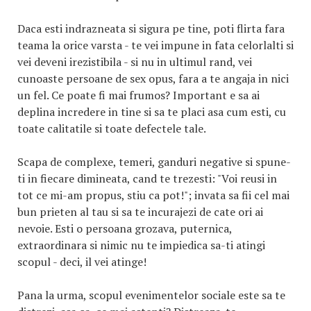
Daca esti indrazneata si sigura pe tine, poti flirta fara
teama la orice varsta - te vei impune in fata celorlalti si
vei deveni irezistibila - si nu in ultimul rand, vei
cunoaste persoane de sex opus, fara a te angaja in nici
un fel. Ce poate fi mai frumos? Important e sa ai
deplina incredere in tine si sa te placi asa cum esti, cu
toate calitatile si toate defectele tale.
Scapa de complexe, temeri, ganduri negative si spune-
ti in fiecare dimineata, cand te trezesti: "Voi reusi in
tot ce mi-am propus, stiu ca pot!"; invata sa fii cel mai
bun prieten al tau si sa te incurajezi de cate ori ai
nevoie. Esti o persoana grozava, puternica,
extraordinara si nimic nu te impiedica sa-ti atingi
scopul - deci, il vei atinge!
Pana la urma, scopul evenimentelor sociale este sa te