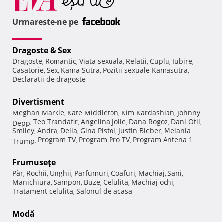
Urmareste-ne pe
Dragoste & Sex
Dragoste
Romantic
Viata sexuala
Relatii
Cuplu
Iubire
,
,
,
,
,
,
Casatorie
Sex
Kama Sutra
Pozitii sexuale Kamasutra
,
,
,
,
Declaratii de dragoste
Divertisment
Meghan Markle
Kate Middleton
Kim Kardashian
Johnny
,
,
,
Teo Trandafir
Angelina Jolie
Dana Rogoz
Dani Otil
Depp
,
,
,
,
,
Smiley
Andra
Delia
Gina Pistol
Justin Bieber
Melania
,
,
,
,
,
Program TV
Program Pro TV
Program Antena 1
Trump
,
,
,
Frumuseţe
Păr
Rochii
Unghii
Parfumuri
Coafuri
Machiaj
Sani
,
,
,
,
,
,
,
Manichiura
Sampon
Buze
Celulita
Machiaj ochi
,
,
,
,
,
Tratament celulita
Salonul de acasa
,
Modă