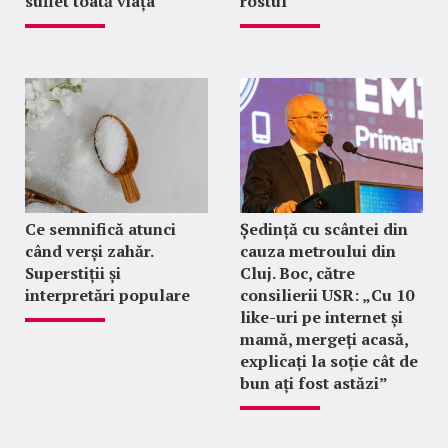
suflet toată viața
rostul
Ce semnifică atunci
Ședință cu scântei din
când verși zahăr.
cauza metroului din
Superstiții și
Cluj. Boc, către
interpretări populare
consilierii USR: „Cu 10
like-uri pe internet și
mamă, mergeți acasă,
explicați la soție cât de
bun ați fost astăzi”