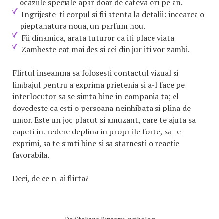
ocaziile speciale apar doar de cateva ori pe an.
Ingrijeste-ti corpul si fii atenta la detalii: incearca o
pieptanatura noua, un parfum nou.
Fii dinamica, arata tuturor ca iti place viata.
Zambeste cat mai des si cei din jur iti vor zambi.
Flirtul inseamna sa folosesti contactul vizual si
limbajul pentru a exprima prietenia si a-l face pe
interlocutor sa se simta bine in compania ta; el
dovedeste ca esti o persoana neinhibata si plina de
umor. Este un joc placut si amuzant, care te ajuta sa
capeti incredere deplina in propriile forte, sa te
exprimi, sa te simti bine si sa starnesti o reactie
favorabila.
Deci, de ce n-ai flirta?
De
Steliana Rizeanu, psiholog