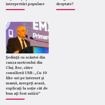
interpretări populare
dreptate?
Ședință cu scântei din
cauza metroului din
Cluj. Boc, către
consilierii USR: „Cu 10
like-uri pe internet și
mamă, mergeți acasă,
explicați la soție cât de
bun ați fost astăzi”