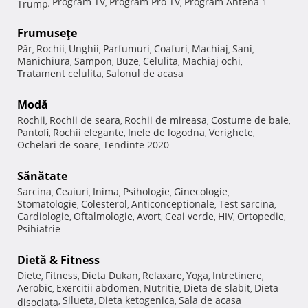
Program TV
Program Pro TV
Program Antena 1
Trump
,
,
,
Frumuseţe
Păr
Rochii
Unghii
Parfumuri
Coafuri
Machiaj
Sani
,
,
,
,
,
,
,
Manichiura
Sampon
Buze
Celulita
Machiaj ochi
,
,
,
,
,
Tratament celulita
Salonul de acasa
,
Modă
Rochii
Rochii de seara
Rochii de mireasa
Costume de baie
,
,
,
,
Pantofi
Rochii elegante
Inele de logodna
Verighete
,
,
,
,
Ochelari de soare
Tendinte 2020
,
Sănătate
Sarcina
Ceaiuri
Inima
Psihologie
Ginecologie
,
,
,
,
,
Stomatologie
Colesterol
Anticonceptionale
Test sarcina
,
,
,
,
Cardiologie
Oftalmologie
Avort
Ceai verde
HIV
Ortopedie
,
,
,
,
,
,
Psihiatrie
Dietă & Fitness
Diete
Fitness
Dieta Dukan
Relaxare
Yoga
Intretinere
,
,
,
,
,
,
Aerobic
Exercitii abdomen
Nutritie
Dieta de slabit
Dieta
,
,
,
,
Silueta
Dieta ketogenica
Sala de acasa
disociata
,
,
,