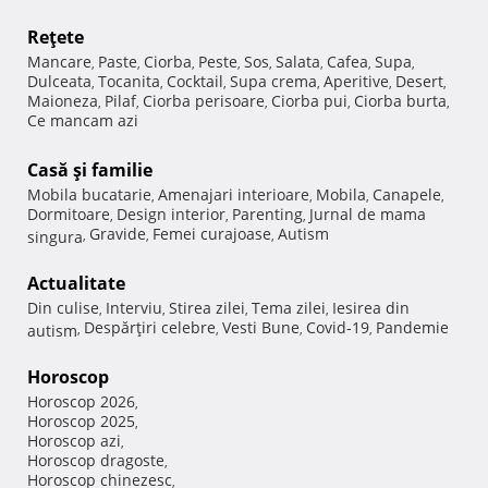
Reţete
Mancare
Paste
Ciorba
Peste
Sos
Salata
Cafea
Supa
,
,
,
,
,
,
,
,
Dulceata
Tocanita
Cocktail
Supa crema
Aperitive
Desert
,
,
,
,
,
,
Maioneza
Pilaf
Ciorba perisoare
Ciorba pui
Ciorba burta
,
,
,
,
,
Ce mancam azi
Casă şi familie
Mobila bucatarie
Amenajari interioare
Mobila
Canapele
,
,
,
,
Dormitoare
Design interior
Parenting
Jurnal de mama
,
,
,
Gravide
Femei curajoase
Autism
singura
,
,
,
Actualitate
Din culise
Interviu
Stirea zilei
Tema zilei
Iesirea din
,
,
,
,
Despărţiri celebre
Vesti Bune
Covid-19
Pandemie
autism
,
,
,
,
Horoscop
Horoscop 2026
,
Horoscop 2025
,
Horoscop azi
,
Horoscop dragoste
,
Horoscop chinezesc
,