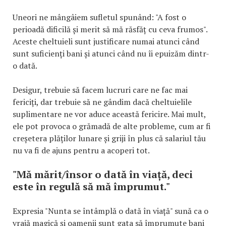
Uneori ne mângâiem sufletul spunând: "A fost o
perioadă dificilă și merit să mă răsfăț cu ceva frumos".
Aceste cheltuieli sunt justificare numai atunci când
sunt suficienți bani și atunci când nu îi epuizăm dintr-
o dată.
Desigur, trebuie să facem lucruri care ne fac mai
fericiți, dar trebuie să ne gândim dacă cheltuielile
suplimentare ne vor aduce această fericire. Mai mult,
ele pot provoca o grămadă de alte probleme, cum ar fi
creșetera plăților lunare și griji în plus că salariul tău
nu va fi de ajuns pentru a acoperi tot.
"Mă mărit/însor o dată în viață, deci
este în regulă să mă împrumut."
Expresia "Nunta se întâmplă o dată în viață" sună ca o
vrajă magică și oamenii sunt gata să împrumute bani