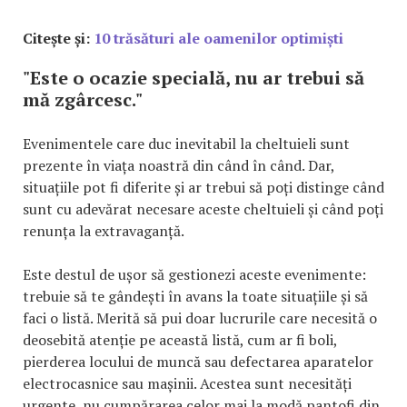
Citește și:
10 trăsături ale oamenilor optimiști
"Este o ocazie specială, nu ar trebui să
mă zgârcesc."
Evenimentele care duc inevitabil la cheltuieli sunt
prezente în viața noastră din când în când. Dar,
situațiile pot fi diferite și ar trebui să poți distinge când
sunt cu adevărat necesare aceste cheltuieli și când poți
renunța la extravaganță.
Este destul de ușor să gestionezi aceste evenimente:
trebuie să te gândești în avans la toate situațiile și să
faci o listă. Merită să pui doar lucrurile care necesită o
deosebită atenție pe această listă, cum ar fi boli,
pierderea locului de muncă sau defectarea aparatelor
electrocasnice sau mașinii. Acestea sunt necesități
urgente, nu cumpărarea celor mai la modă pantofi din