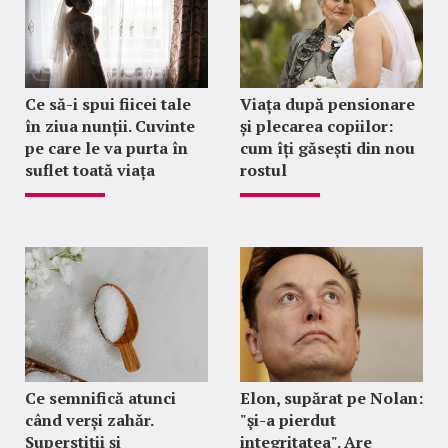
Ce să-i spui fiicei tale
Viața după pensionare
în ziua nunții. Cuvinte
și plecarea copiilor:
pe care le va purta în
cum îți găsești din nou
suflet toată viața
rostul
Ce semnifică atunci
Elon, supărat pe Nolan:
când verși zahăr.
"şi-a pierdut
Superstiții și
integritatea". Are