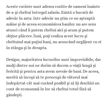
Aceste cuvinte sunt adesea rostite de oameni înainte
de a-și cheltui întregul salariu. Există o bucată de
adevăr în asta: într-adevăr nu știm ce ne așteaptă
mâine și de aceea economisirea banilor nu are sens
atunci când îi putem cheltui aici și acum și putem
obține plăcere. Însă, poți realiza acest lucru și
cheltuind mai puțini bani, nu aruncând neglijent cu ei
în stânga și în dreapta.
Desigur, majoritatea lucrurilor sunt imprevizibile, dar
mulți dintre noi ne dorim să ducem o viață lungă și
fericită și pentru asta avem nevoie de bani. De aceea,
merită să începi să te preocupi de viitorul mai
îndepărtat cât mai curând posibil și să îți deschizi un
cont de econonmii în loc să cheltui totul fără să
gândești.