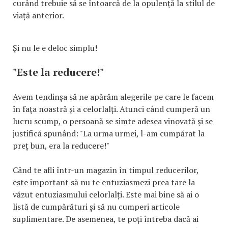
curând trebuie să se întoarcă de la opulență la stilul de
viață anterior.
Și nu le e deloc simplu!
"Este la reducere!"
Avem tendinșa să ne apărăm alegerile pe care le facem
în fața noastră și a celorlalți. Atunci când cumperă un
lucru scump, o persoană se simte adesea vinovată și se
justifică spunând: "La urma urmei, l-am cumpărat la
preț bun, era la reducere!"
Când te afli într-un magazin în timpul reducerilor,
este important să nu te entuziasmezi prea tare la
văzut entuziasmului celorlalți. Este mai bine să ai o
listă de cumpărături și să nu cumperi articole
suplimentare. De asemenea, te poți întreba dacă ai