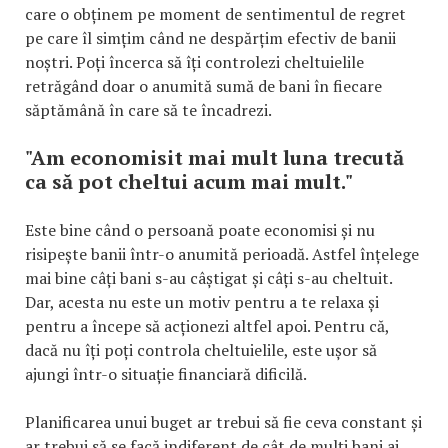
care o obținem pe moment de sentimentul de regret
pe care îl simțim când ne despărțim efectiv de banii
noștri. Poți încerca să îți controlezi cheltuielile
retrăgând doar o anumită sumă de bani în fiecare
săptămână în care să te încadrezi.
"Am economisit mai mult luna trecută
ca să pot cheltui acum mai mult."
Este bine când o persoană poate economisi și nu
risipește banii într-o anumită perioadă. Astfel înțelege
mai bine câți bani s-au câștigat și câți s-au cheltuit.
Dar, acesta nu este un motiv pentru a te relaxa și
pentru a începe să acționezi altfel apoi. Pentru că,
dacă nu îți poți controla cheltuielile, este ușor să
ajungi într-o situație financiară dificilă.
Planificarea unui buget ar trebui să fie ceva constant și
ar trebui să se facă indiferent de cât de mulți bani ai.