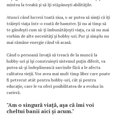
mintea la treabă și să îți stăpânești abilitățile.
Atunci când lucrezi toată ziua, s-ar putea să simți că îți
trăiești viața într-o roată de hamster. Și nu ai timp să
te gândești cum să-ți îmbunătățești viața, ca să nu mai
vorbim de alte necesități și hobby-uri. Pur și simplu nu
mai rămâne energie când vii acasă.
Când o persoană învață să treacă de la muncă la
hobby-uri și își construiești sistemul puțin diferit, va
putea să-și îndeplinească sarcinile fără a le afecta
calitatea vieții. Vor avea mai mult timp liber care poate
fi petrecut atât pentru hobby-uri, cât și pentru
educație, care le va oferi posibilitatea de a evolua în
carieră.
"Am o singură viață, așa că îmi voi
cheltui banii aici și acum."