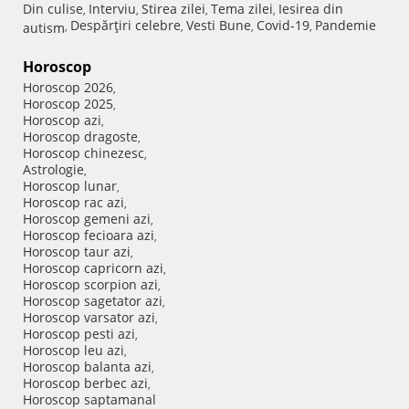
Din culise
Interviu
Stirea zilei
Tema zilei
Iesirea din
,
,
,
,
Despărţiri celebre
Vesti Bune
Covid-19
Pandemie
autism
,
,
,
,
Horoscop
Horoscop 2026
,
Horoscop 2025
,
Horoscop azi
,
Horoscop dragoste
,
Horoscop chinezesc
,
Astrologie
,
Horoscop lunar
,
Horoscop rac azi
,
Horoscop gemeni azi
,
Horoscop fecioara azi
,
Horoscop taur azi
,
Horoscop capricorn azi
,
Horoscop scorpion azi
,
Horoscop sagetator azi
,
Horoscop varsator azi
,
Horoscop pesti azi
,
Horoscop leu azi
,
Horoscop balanta azi
,
Horoscop berbec azi
,
Horoscop saptamanal