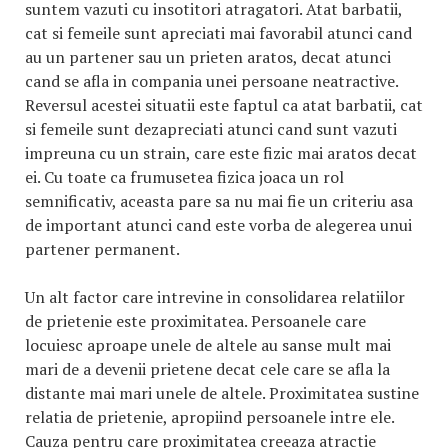
suntem vazuti cu insotitori atragatori. Atat barbatii,
cat si femeile sunt apreciati mai favorabil atunci cand
au un partener sau un prieten aratos, decat atunci
cand se afla in compania unei persoane neatractive.
Reversul acestei situatii este faptul ca atat barbatii, cat
si femeile sunt dezapreciati atunci cand sunt vazuti
impreuna cu un strain, care este fizic mai aratos decat
ei. Cu toate ca frumusetea fizica joaca un rol
semnificativ, aceasta pare sa nu mai fie un criteriu asa
de important atunci cand este vorba de alegerea unui
partener permanent.
Un alt factor care intrevine in consolidarea relatiilor
de prietenie este proximitatea. Persoanele care
locuiesc aproape unele de altele au sanse mult mai
mari de a devenii prietene decat cele care se afla la
distante mai mari unele de altele. Proximitatea sustine
relatia de prietenie, apropiind persoanele intre ele.
Cauza pentru care proximitatea creeaza atractie