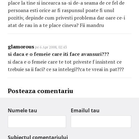
place la tine si incearca sa-si de-a seama de ce fel de
persoana esti orice ar fi raspunsul poate fi unul
pozitiv, depinde cum privesti problema dar oare ce-i
atat de rau in a te place cineva? Fii mandru
glamorous
pe 6 Apr 2008, 02:43
si daca e o femeie care iti face avansuri???
si daca e o femeie care te tot priveste f insistent ce
trebuie sa ii faci? ce sa intelegi??ca te vreai in pat???
Posteaza comentariu
Numele tau
Emailul tau
Subiectul comentariului