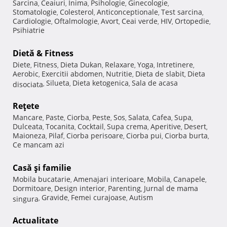
Sarcina
Ceaiuri
Inima
Psihologie
Ginecologie
,
,
,
,
,
Stomatologie
Colesterol
Anticonceptionale
Test sarcina
,
,
,
,
Cardiologie
Oftalmologie
Avort
Ceai verde
HIV
Ortopedie
,
,
,
,
,
,
Psihiatrie
Dietă & Fitness
Diete
Fitness
Dieta Dukan
Relaxare
Yoga
Intretinere
,
,
,
,
,
,
Aerobic
Exercitii abdomen
Nutritie
Dieta de slabit
Dieta
,
,
,
,
Silueta
Dieta ketogenica
Sala de acasa
disociata
,
,
,
Reţete
Mancare
Paste
Ciorba
Peste
Sos
Salata
Cafea
Supa
,
,
,
,
,
,
,
,
Dulceata
Tocanita
Cocktail
Supa crema
Aperitive
Desert
,
,
,
,
,
,
Maioneza
Pilaf
Ciorba perisoare
Ciorba pui
Ciorba burta
,
,
,
,
,
Ce mancam azi
Casă şi familie
Mobila bucatarie
Amenajari interioare
Mobila
Canapele
,
,
,
,
Dormitoare
Design interior
Parenting
Jurnal de mama
,
,
,
Gravide
Femei curajoase
Autism
singura
,
,
,
Actualitate