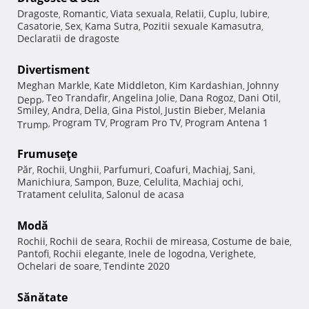
Dragoste
Romantic
Viata sexuala
Relatii
Cuplu
Iubire
,
,
,
,
,
,
Casatorie
Sex
Kama Sutra
Pozitii sexuale Kamasutra
,
,
,
,
Declaratii de dragoste
Divertisment
Meghan Markle
Kate Middleton
Kim Kardashian
Johnny
,
,
,
Teo Trandafir
Angelina Jolie
Dana Rogoz
Dani Otil
Depp
,
,
,
,
,
Smiley
Andra
Delia
Gina Pistol
Justin Bieber
Melania
,
,
,
,
,
Program TV
Program Pro TV
Program Antena 1
Trump
,
,
,
Frumuseţe
Păr
Rochii
Unghii
Parfumuri
Coafuri
Machiaj
Sani
,
,
,
,
,
,
,
Manichiura
Sampon
Buze
Celulita
Machiaj ochi
,
,
,
,
,
Tratament celulita
Salonul de acasa
,
Modă
Rochii
Rochii de seara
Rochii de mireasa
Costume de baie
,
,
,
,
Pantofi
Rochii elegante
Inele de logodna
Verighete
,
,
,
,
Ochelari de soare
Tendinte 2020
,
Sănătate