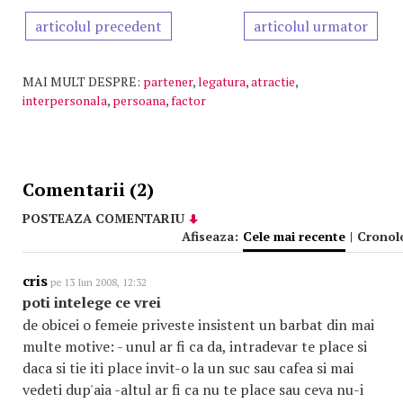
articolul precedent
articolul urmator
MAI MULT DESPRE:
partener
,
legatura
,
atractie
,
interpersonala
,
persoana
,
factor
Comentarii (2)
POSTEAZA COMENTARIU
Afiseaza:
Cele mai recente
|
Cronol
cris
pe 13 Iun 2008, 12:32
poti intelege ce vrei
de obicei o femeie priveste insistent un barbat din mai
multe motive: - unul ar fi ca da, intradevar te place si
daca si tie iti place invit-o la un suc sau cafea si mai
vedeti dup'aia -altul ar fi ca nu te place sau ceva nu-i