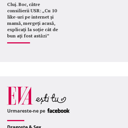
Cluj. Boc, către
consilierii USR: „Cu 10
like-uri pe internet și
mamă, mergeți acasă,
explicați la soție cât de
bun ați fost astăzi”
Urmareste-ne pe
Dragoste & Sex