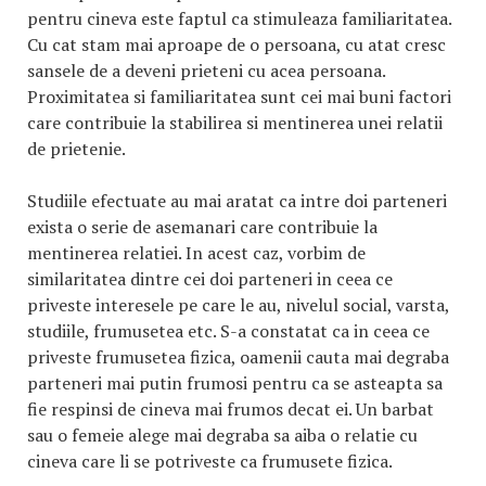
pentru cineva este faptul ca stimuleaza familiaritatea.
Cu cat stam mai aproape de o persoana, cu atat cresc
sansele de a deveni prieteni cu acea persoana.
Proximitatea si familiaritatea sunt cei mai buni factori
care contribuie la stabilirea si mentinerea unei relatii
de prietenie.
Studiile efectuate au mai aratat ca intre doi parteneri
exista o serie de asemanari care contribuie la
mentinerea relatiei. In acest caz, vorbim de
similaritatea dintre cei doi parteneri in ceea ce
priveste interesele pe care le au, nivelul social, varsta,
studiile, frumusetea etc. S-a constatat ca in ceea ce
priveste frumusetea fizica, oamenii cauta mai degraba
parteneri mai putin frumosi pentru ca se asteapta sa
fie respinsi de cineva mai frumos decat ei. Un barbat
sau o femeie alege mai degraba sa aiba o relatie cu
cineva care li se potriveste ca frumusete fizica.