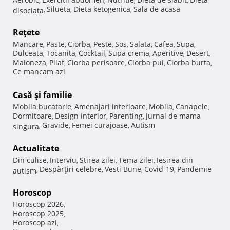
,
,
,
,
Silueta
Dieta ketogenica
Sala de acasa
disociata
,
,
,
Reţete
Mancare
Paste
Ciorba
Peste
Sos
Salata
Cafea
Supa
,
,
,
,
,
,
,
,
Dulceata
Tocanita
Cocktail
Supa crema
Aperitive
Desert
,
,
,
,
,
,
Maioneza
Pilaf
Ciorba perisoare
Ciorba pui
Ciorba burta
,
,
,
,
,
Ce mancam azi
Casă şi familie
Mobila bucatarie
Amenajari interioare
Mobila
Canapele
,
,
,
,
Dormitoare
Design interior
Parenting
Jurnal de mama
,
,
,
Gravide
Femei curajoase
Autism
singura
,
,
,
Actualitate
Din culise
Interviu
Stirea zilei
Tema zilei
Iesirea din
,
,
,
,
Despărţiri celebre
Vesti Bune
Covid-19
Pandemie
autism
,
,
,
,
Horoscop
Horoscop 2026
,
Horoscop 2025
,
Horoscop azi
,