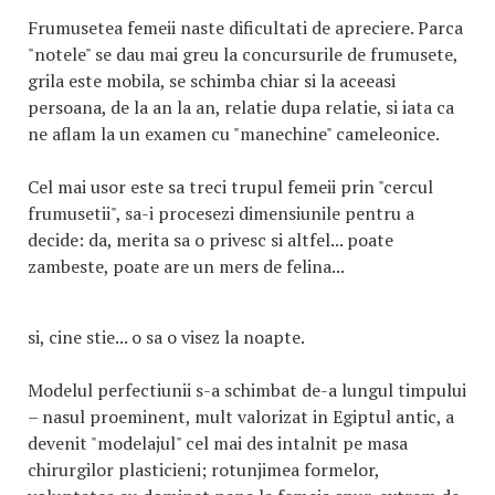
Frumusetea femeii naste dificultati de apreciere. Parca
"notele" se dau mai greu la concursurile de frumusete,
grila este mobila, se schimba chiar si la aceeasi
persoana, de la an la an, relatie dupa relatie, si iata ca
ne aflam la un examen cu "manechine" cameleonice.
Cel mai usor este sa treci trupul femeii prin "cercul
frumusetii", sa-i procesezi dimensiunile pentru a
decide: da, merita sa o privesc si altfel... poate
zambeste, poate are un mers de felina...
si, cine stie... o sa o visez la noapte.
Modelul perfectiunii s-a schimbat de-a lungul timpului
– nasul proeminent, mult valorizat in Egiptul antic, a
devenit "modelajul" cel mai des intalnit pe masa
chirurgilor plasticieni; rotunjimea formelor,