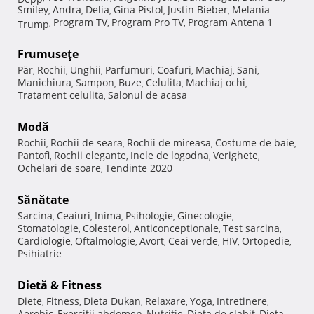
Smiley
Andra
Delia
Gina Pistol
Justin Bieber
Melania
,
,
,
,
,
Program TV
Program Pro TV
Program Antena 1
Trump
,
,
,
Frumuseţe
Păr
Rochii
Unghii
Parfumuri
Coafuri
Machiaj
Sani
,
,
,
,
,
,
,
Manichiura
Sampon
Buze
Celulita
Machiaj ochi
,
,
,
,
,
Tratament celulita
Salonul de acasa
,
Modă
Rochii
Rochii de seara
Rochii de mireasa
Costume de baie
,
,
,
,
Pantofi
Rochii elegante
Inele de logodna
Verighete
,
,
,
,
Ochelari de soare
Tendinte 2020
,
Sănătate
Sarcina
Ceaiuri
Inima
Psihologie
Ginecologie
,
,
,
,
,
Stomatologie
Colesterol
Anticonceptionale
Test sarcina
,
,
,
,
Cardiologie
Oftalmologie
Avort
Ceai verde
HIV
Ortopedie
,
,
,
,
,
,
Psihiatrie
Dietă & Fitness
Diete
Fitness
Dieta Dukan
Relaxare
Yoga
Intretinere
,
,
,
,
,
,
Aerobic
Exercitii abdomen
Nutritie
Dieta de slabit
Dieta