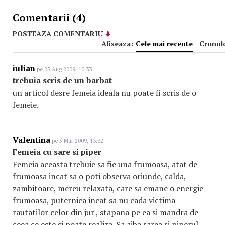
Comentarii (4)
POSTEAZA COMENTARIU
Afiseaza:
Cele mai recente
|
Cronol
iulian
pe 25 Aug 2009, 10:33
trebuia scris de un barbat
un articol desre femeia ideala nu poate fi scris de o
femeie.
Valentina
pe 5 Mar 2009, 13:32
Femeia cu sare si piper
Femeia aceasta trebuie sa fie una frumoasa, atat de
frumoasa incat sa o poti observa oriunde, calda,
zambitoare, mereu relaxata, care sa emane o energie
frumoasa, puternica incat sa nu cada victima
rautatilor celor din jur , stapana pe ea si mandra de
ceea ce este si poate realiza. Sa aiba sarea si piperul,