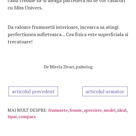
cand trebuie sa-si aleaga partenera nu se vor casatori
cu Miss Univers.
Da valoare frumusetii interioare, incearca sa atingi
perfectiunea sufleteasca... Cea fizica este superficiala si
trecatoare!
De
Mirela Zivari, psiholog
articolul precedent
articolul urmator
MAI MULT DESPRE:
frumusete
,
femeie
,
apreciere
,
model
,
ideal
,
tipar
,
compara