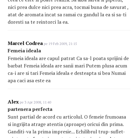
nici prea dulce nici prea acra, tocmai buna de savurat ,
atat de aromata incat sa ramai cu gandul la ea si sa-ti
doresti sa te reintorci la ea.
Marcel Codrea
pe 19 Feb 2009, 21:15
Femeia ideala
Femeia ideala are capul patrat Ca sa-l poata sprijini de
barbat Femeia ideala are sanii mari Putem plusa acum
ca-i are si tari Femeia ideala e desteapta si bea Numai
apa caci asa este ea
Alex
pe 3 Apr 2008, 11:40
partenera perfecta
Sunt partial de acord cu articolul. O femeie frumoasa
si ingrijita atrage atentia (aproape) oricui din prima.
Ganditi-va la prima impresie... Echilibrul trup-suflet-