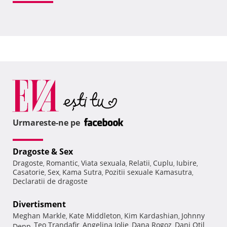
Urmareste-ne pe
Dragoste & Sex
Dragoste
Romantic
Viata sexuala
Relatii
Cuplu
Iubire
,
,
,
,
,
,
Casatorie
Sex
Kama Sutra
Pozitii sexuale Kamasutra
,
,
,
,
Declaratii de dragoste
Divertisment
Meghan Markle
Kate Middleton
Kim Kardashian
Johnny
,
,
,
Teo Trandafir
Angelina Jolie
Dana Rogoz
Dani Otil
Depp
,
,
,
,
,