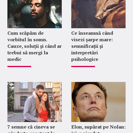
Cum scăpăm de
Ce înseamnă când
vorbitul în somn.
visezi șarpe mare:
Cauze, soluții și când ar
semnificații și
trebui să mergi la
interpretări
medic
psihologice
7 semne că cineva se
Elon, supărat pe Nolan: