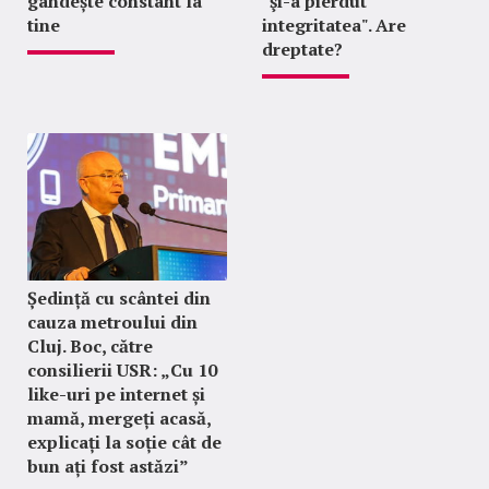
gândește constant la
"şi-a pierdut
tine
integritatea". Are
dreptate?
Ședință cu scântei din
cauza metroului din
Cluj. Boc, către
consilierii USR: „Cu 10
like-uri pe internet și
mamă, mergeți acasă,
explicați la soție cât de
bun ați fost astăzi”