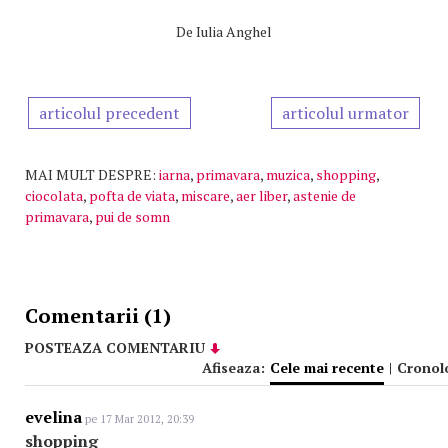
De
Iulia Anghel
articolul precedent
articolul urmator
MAI MULT DESPRE:
iarna
,
primavara
,
muzica
,
shopping
,
ciocolata
,
pofta de viata
,
miscare
,
aer liber
,
astenie de
primavara
,
pui de somn
Comentarii (1)
POSTEAZA COMENTARIU
Afiseaza:
Cele mai recente
|
Cronol
evelina
pe 17 Mar 2012, 20:39
shopping