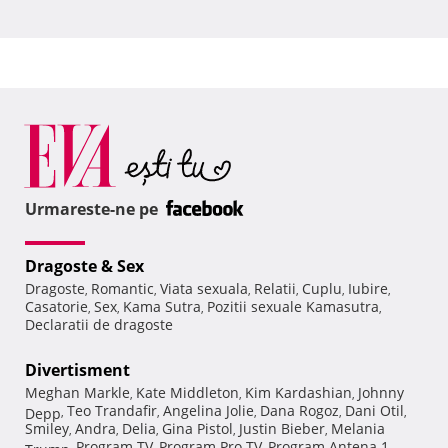
Urmareste-ne pe
Dragoste & Sex
Dragoste
Romantic
Viata sexuala
Relatii
Cuplu
Iubire
,
,
,
,
,
,
Casatorie
Sex
Kama Sutra
Pozitii sexuale Kamasutra
,
,
,
,
Declaratii de dragoste
Divertisment
Meghan Markle
Kate Middleton
Kim Kardashian
Johnny
,
,
,
Teo Trandafir
Angelina Jolie
Dana Rogoz
Dani Otil
Depp
,
,
,
,
,
Smiley
Andra
Delia
Gina Pistol
Justin Bieber
Melania
,
,
,
,
,
Program TV
Program Pro TV
Program Antena 1
Trump
,
,
,