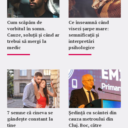
Cum scăpăm de
Ce înseamnă când
vorbitul în somn.
visezi șarpe mare:
Cauze, soluții și când ar
semnificații și
trebui să mergi la
interpretări
medic
psihologice
7 semne că cineva se
Ședință cu scântei din
gândește constant la
cauza metroului din
tine
Cluj. Boc, către