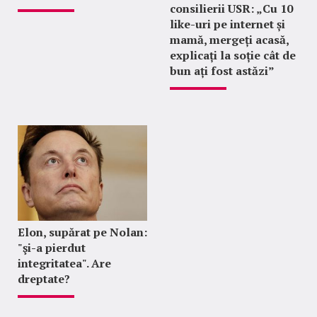
consilierii USR: „Cu 10
like-uri pe internet și
mamă, mergeți acasă,
explicați la soție cât de
bun ați fost astăzi”
Elon, supărat pe Nolan:
"şi-a pierdut
integritatea". Are
dreptate?