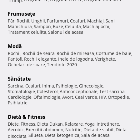
Frumuseţe
Păr
Rochii
Unghii
Parfumuri
Coafuri
Machiaj
Sani
,
,
,
,
,
,
,
Manichiura
Sampon
Buze
Celulita
Machiaj ochi
,
,
,
,
,
Tratament celulita
Salonul de acasa
,
Modă
Rochii
Rochii de seara
Rochii de mireasa
Costume de baie
,
,
,
,
Pantofi
Rochii elegante
Inele de logodna
Verighete
,
,
,
,
Ochelari de soare
Tendinte 2020
,
Sănătate
Sarcina
Ceaiuri
Inima
Psihologie
Ginecologie
,
,
,
,
,
Stomatologie
Colesterol
Anticonceptionale
Test sarcina
,
,
,
,
Cardiologie
Oftalmologie
Avort
Ceai verde
HIV
Ortopedie
,
,
,
,
,
,
Psihiatrie
Dietă & Fitness
Diete
Fitness
Dieta Dukan
Relaxare
Yoga
Intretinere
,
,
,
,
,
,
Aerobic
Exercitii abdomen
Nutritie
Dieta de slabit
Dieta
,
,
,
,
Silueta
Dieta ketogenica
Sala de acasa
disociata
,
,
,