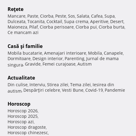
Reţete
Mancare
Paste
Ciorba
Peste
Sos
Salata
Cafea
Supa
,
,
,
,
,
,
,
,
Dulceata
Tocanita
Cocktail
Supa crema
Aperitive
Desert
,
,
,
,
,
,
Maioneza
Pilaf
Ciorba perisoare
Ciorba pui
Ciorba burta
,
,
,
,
,
Ce mancam azi
Casă şi familie
Mobila bucatarie
Amenajari interioare
Mobila
Canapele
,
,
,
,
Dormitoare
Design interior
Parenting
Jurnal de mama
,
,
,
Gravide
Femei curajoase
Autism
singura
,
,
,
Actualitate
Din culise
Interviu
Stirea zilei
Tema zilei
Iesirea din
,
,
,
,
Despărţiri celebre
Vesti Bune
Covid-19
Pandemie
autism
,
,
,
,
Horoscop
Horoscop 2026
,
Horoscop 2025
,
Horoscop azi
,
Horoscop dragoste
,
Horoscop chinezesc
,