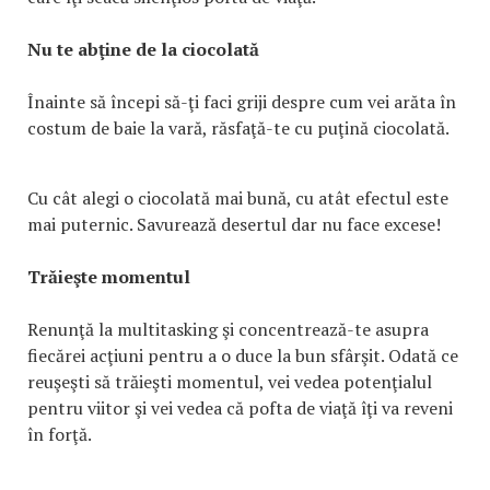
Nu te abţine de la ciocolată
Înainte să începi să-ţi faci griji despre cum vei arăta în
costum de baie la vară, răsfaţă-te cu puţină ciocolată.
Cu cât alegi o ciocolată mai bună, cu atât efectul este
mai puternic. Savurează desertul dar nu face excese!
Trăieşte momentul
Renunţă la multitasking şi concentrează-te asupra
fiecărei acţiuni pentru a o duce la bun sfârşit. Odată ce
reuşeşti să trăieşti momentul, vei vedea potenţialul
pentru viitor şi vei vedea că pofta de viaţă îţi va reveni
în forţă.