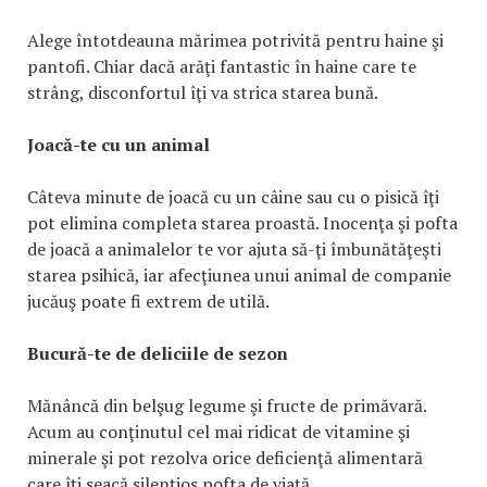
Alege întotdeauna mărimea potrivită pentru haine şi
pantofi. Chiar dacă arăţi fantastic în haine care te
strâng, disconfortul îţi va strica starea bună.
Joacă-te cu un animal
Câteva minute de joacă cu un câine sau cu o pisică îţi
pot elimina completa starea proastă. Inocenţa şi pofta
de joacă a animalelor te vor ajuta să-ţi îmbunătăţeşti
starea psihică, iar afecţiunea unui animal de companie
jucăuş poate fi extrem de utilă.
Bucură-te de deliciile de sezon
Mănâncă din belşug legume şi fructe de primăvară.
Acum au conţinutul cel mai ridicat de vitamine şi
minerale şi pot rezolva orice deficienţă alimentară
care îţi seacă silenţios pofta de viaţă.